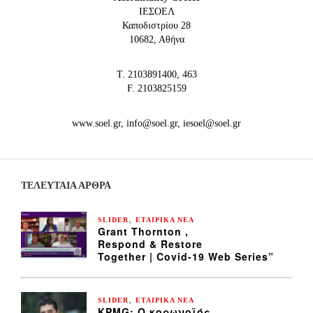
IEΣΟΕΛ
Καποδιστρίου 28
10682, Αθήνα
Τ. 2103891400, 463
F. 2103825159
www.soel.gr, info@soel.gr, iesoel@soel.gr
ΤΕΛΕΥΤΑΙΑ ΆΡΘΡΑ
,
SLIDER
ΕΤΑΙΡΙΚΑ ΝΕΑ
Grant Thornton ,
Respond & Restore
Together | Covid-19 Web Series”
,
SLIDER
ΕΤΑΙΡΙΚΑ ΝΕΑ
KPMG: Ο κορωνοϊός