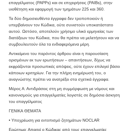
επαγγέλματος (PAPPs) και σε επιχειρήσεις (PAIBs), στην
υιοθέτηση και εφαρμογή των τμημάτων 225 και 360.
Τα δύο δημοσιευθέντα έγγραφα δεν τροποποιούν ή
υπερβαίνουν τον Κώδικα, ούτε συνιστούν υποκατάστατο
αυτού. Ωστόσο, αποτελούν χρήσιμο υλικό ερμηνείας των
διατάξεων του Κώδικα, που θα πρέπει να μελετήσουν και να
συμβουλευτούν όλα τα ενδιαφερόμενα μέρη.
Αντικείμενο του παρόντος άρθρου είναι η παρουσίαση
ορισμένων εκ των ερωτήσεων – απαντήσεων, δίχως να
εκφράζονται προσωπικές απόψεις, ούτε έχουν επιλεγεί βάσει
κάποιων κριτηρίων. Για την πλήρη ενημέρωσή του, ο
αναγνώστης πρέπει να ανατρέξει στα σχετικά έγγραφα.
Μέρος Α: Αντιδράσεις στη μη συμμόρφωση με νόμους και
κανονισμούς για επαγγελματίες λογιστές σε δημόσια άσκηση
του επαγγέλματος
ΓΕΝΙΚΑ ΘΕΜΑΤΑ
• Υποχρέωση για εντοπισμό ζητημάτων NOCLAR
Ερώτημα: Απαιτεί ο Κώδικας από τους επαγγελματίες