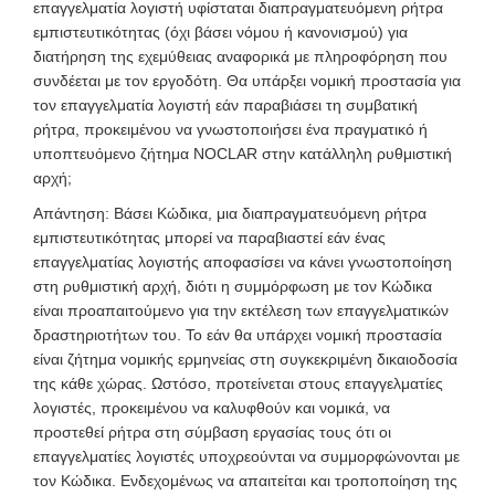
επαγγελματία λογιστή υφίσταται διαπραγματευόμενη ρήτρα
εμπιστευτικότητας (όχι βάσει νόμου ή κανονισμού) για
διατήρηση της εχεμύθειας αναφορικά με πληροφόρηση που
συνδέεται με τον εργοδότη. Θα υπάρξει νομική προστασία για
τον επαγγελματία λογιστή εάν παραβιάσει τη συμβατική
ρήτρα, προκειμένου να γνωστοποιήσει ένα πραγματικό ή
υποπτευόμενο ζήτημα NOCLAR στην κατάλληλη ρυθμιστική
αρχή;
Απάντηση: Βάσει Κώδικα, μια διαπραγματευόμενη ρήτρα
εμπιστευτικότητας μπορεί να παραβιαστεί εάν ένας
επαγγελματίας λογιστής αποφασίσει να κάνει γνωστοποίηση
στη ρυθμιστική αρχή, διότι η συμμόρφωση με τον Κώδικα
είναι προαπαιτούμενο για την εκτέλεση των επαγγελματικών
δραστηριοτήτων του. Το εάν θα υπάρχει νομική προστασία
είναι ζήτημα νομικής ερμηνείας στη συγκεκριμένη δικαιοδοσία
της κάθε χώρας. Ωστόσο, προτείνεται στους επαγγελματίες
λογιστές, προκειμένου να καλυφθούν και νομικά, να
προστεθεί ρήτρα στη σύμβαση εργασίας τους ότι οι
επαγγελματίες λογιστές υποχρεούνται να συμμορφώνονται με
τον Κώδικα. Ενδεχομένως να απαιτείται και τροποποίηση της