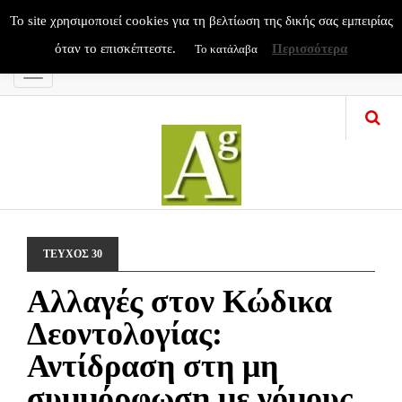
To site χρησιμοποιεί cookies για τη βελτίωση της δικής σας εμπειρίας
όταν το επισκέπτεστε.
Περισσότερα
Το κατάλαβα
Menu
ΤΕΥΧΟΣ 30
Αλλαγές στον Κώδικα
Δεοντολογίας:
Αντίδραση στη μη
συμμόρφωση με νόμους