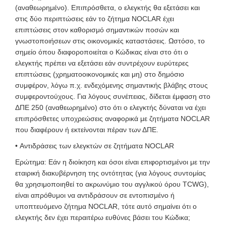
(αναθεωρημένο). Επιπρόσθετα, ο ελεγκτής θα εξετάσει και
στις δύο περιπτώσεις εάν το ζήτημα NOCLAR έχει
επιπτώσεις στον καθορισμό σημαντικών ποσών και
γνωστοποιήσεων στις οικονομικές καταστάσεις. Ωστόσο, το
σημείο όπου διαφοροποιείται ο Κώδικας είναι στο ότι ο
ελεγκτής πρέπει να εξετάσει εάν συντρέχουν ευρύτερες
επιπτώσεις (χρηματοοικονομικές και μη) στο δημόσιο
συμφέρον, λόγω π.χ. ενδεχόμενης σημαντικής βλάβης στους
συμφεροντούχους. Για λόγους συνέπειας, δίδεται έμφαση στο
ΔΠΕ 250 (αναθεωρημένο) στο ότι ο ελεγκτής δύναται να έχει
επιπρόσθετες υποχρεώσεις αναφορικά με ζητήματα NOCLAR
που διαφέρουν ή εκτείνονται πέραν των ΔΠΕ.
• Αντιδράσεις των ελεγκτών σε ζητήματα NOCLAR
Ερώτημα: Εάν η διοίκηση και όσοι είναι επιφορτισμένοι με την
εταιρική διακυβέρνηση της οντότητας (για λόγους συντομίας
θα χρησιμοποιηθεί το ακρωνύμιο του αγγλικού όρου TCWG),
είναι απρόθυμοι να αντιδράσουν σε εντοπισμένο ή
υποπτευόμενο ζήτημα NOCLAR, τότε αυτό σημαίνει ότι ο
ελεγκτής δεν έχει περαιτέρω ευθύνες βάσει του Κώδικα;