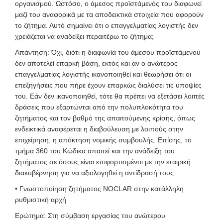
οργανισμού. Ωστόσο, ο άμεσος προϊστάμενός του διαφωνεί
μαζί του αναφορικά με τα αποδεικτικά στοιχεία που αφορούν
το ζήτημα. Αυτό σημαίνει ότι ο επαγγελματίας λογιστής δεν
χρειάζεται να αναδείξει περαιτέρω το ζήτημα;
Απάντηση: Όχι, διότι η διαφωνία του άμεσου προϊστάμενου
δεν αποτελεί επαρκή βάση, εκτός και αν ο ανώτερος
επαγγελματίας λογιστής ικανοποιηθεί και θεωρήσει ότι οι
επεξηγήσεις που πήρε έχουν επαρκώς διαλύσει τις υποψίες
του. Εάν δεν ικανοποιηθεί, τότε θα πρέπει να εξετάσει λοιπές
δράσεις που εξαρτώνται από την πολυπλοκότητα του
ζητήματος και τον βαθμό της απαιτούμενης κρίσης, όπως
ενδεικτικά αναφέρεται η διαβούλευση με λοιπούς στην
επιχείρηση, η απόκτηση νομικής συμβουλής. Επίσης, το
τμήμα 360 του Κώδικα απαιτεί και την ανάδειξη του
ζητήματος σε όσους είναι επιφορτισμένοι με την εταιρική
διακυβέρνηση για να αξιολογηθεί η αντίδρασή τους.
• Γνωστοποίηση ζητήματος NOCLAR στην κατάλληλη
ρυθμιστική αρχή
Ερώτημα: Στη σύμβαση εργασίας του ανώτερου