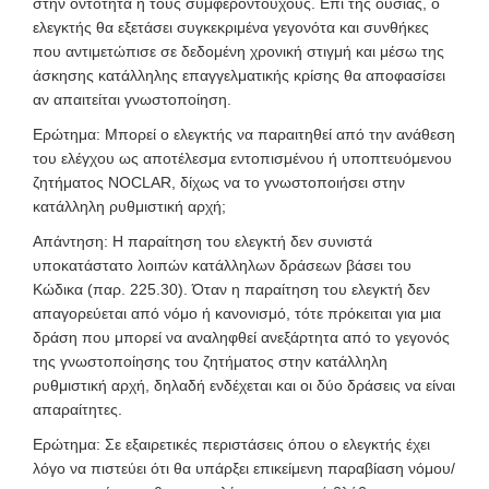
στην οντότητα ή τους συμφεροντούχους. Επί της ουσίας, ο
ελεγκτής θα εξετάσει συγκεκριμένα γεγονότα και συνθήκες
που αντιμετώπισε σε δεδομένη χρονική στιγμή και μέσω της
άσκησης κατάλληλης επαγγελματικής κρίσης θα αποφασίσει
αν απαιτείται γνωστοποίηση.
Ερώτημα: Μπορεί ο ελεγκτής να παραιτηθεί από την ανάθεση
του ελέγχου ως αποτέλεσμα εντοπισμένου ή υποπτευόμενου
ζητήματος NOCLAR, δίχως να το γνωστοποιήσει στην
κατάλληλη ρυθμιστική αρχή;
Απάντηση: Η παραίτηση του ελεγκτή δεν συνιστά
υποκατάστατο λοιπών κατάλληλων δράσεων βάσει του
Κώδικα (παρ. 225.30). Όταν η παραίτηση του ελεγκτή δεν
απαγορεύεται από νόμο ή κανονισμό, τότε πρόκειται για μια
δράση που μπορεί να αναληφθεί ανεξάρτητα από το γεγονός
της γνωστοποίησης του ζητήματος στην κατάλληλη
ρυθμιστική αρχή, δηλαδή ενδέχεται και οι δύο δράσεις να είναι
απαραίτητες.
Ερώτημα: Σε εξαιρετικές περιστάσεις όπου ο ελεγκτής έχει
λόγο να πιστεύει ότι θα υπάρξει επικείμενη παραβίαση νόμου/