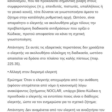
κανονισμού, που θα προκαλέσει σημαντική βλάβη στους
συμφεροντούχους (π.χ. επενδυτές, πιστωτές, υπαλλήλους ή
το γενικό κοινό), τότε δύναται να γνωστοποιήσει άμεσα το
ζήτημα στην κατάλληλη ρυθμιστική αρχή. Ωστόσο, είναι
απαραίτητο ο ελεγκτής να ακολουθήσει μέχρι τέλους την
προβλεπόμενη διαδικασία αντιδράσεων που ορίζει ο
Κώδικας, προτού αποφασίσει να κάνει τη σχετική
γνωστοποίηση;
Απάντηση: Σε αυτές τις εξαιρετικές περιστάσεις δεν χρειάζεται
ο ελεγκτής να ακολουθήσει ολόκληρη τη διαδικασία, ωστόσο
απαιτείται να δράσει στο πλαίσιο της καλής πίστεως (παρ.
225.35).
• Αλλαγή στον διορισμό ελεγκτή
Ερώτημα: Όταν ο ελεγκτής αποχωρήσει από την ανάθεση
(εφόσον επιτρέπεται από νόμο ή κανονισμό) λόγω
ανακύψαντος ζητήματος NOCLAR, υπάρχει βάσει Κώδικα η
προσδοκία ο ελεγκτής να εντοπίσει ποιος είναι ο διάδοχος
ελεγκτής, ώστε να τον ενημερώσει για το σχετικό ζήτημα;
Απάντηση: Δεν αναμένεται από τον ελεγκτή να αναζητήσει τον