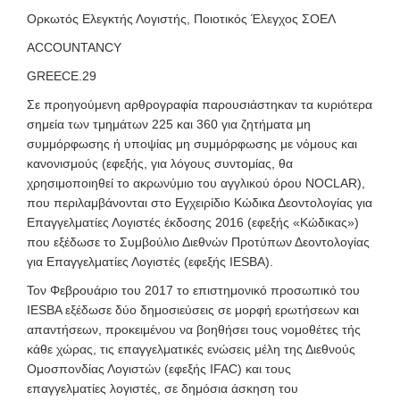
Ορκωτός Ελεγκτής Λογιστής, Ποιοτικός Έλεγχος ΣΟΕΛ
ACCOUNTANCY
GREECE.29
Σε προηγούμενη αρθρογραφία παρουσιάστηκαν τα κυριότερα
σημεία των τμημάτων 225 και 360 για ζητήματα μη
συμμόρφωσης ή υποψίας μη συμμόρφωσης με νόμους και
κανονισμούς (εφεξής, για λόγους συντομίας, θα
χρησιμοποιηθεί το ακρωνύμιο του αγγλικού όρου NOCLAR),
που περιλαμβάνονται στο Εγχειρίδιο Κώδικα Δεοντολογίας για
Επαγγελματίες Λογιστές έκδοσης 2016 (εφεξής «Κώδικας»)
που εξέδωσε το Συμβούλιο Διεθνών Προτύπων Δεοντολογίας
για Επαγγελματίες Λογιστές (εφεξής IESBA).
Τον Φεβρουάριο του 2017 το επιστημονικό προσωπικό του
IESBA εξέδωσε δύο δημοσιεύσεις σε μορφή ερωτήσεων και
απαντήσεων, προκειμένου να βοηθήσει τους νομοθέτες τής
κάθε χώρας, τις επαγγελματικές ενώσεις μέλη της Διεθνούς
Ομοσπονδίας Λογιστών (εφεξής IFAC) και τους
επαγγελματίες λογιστές, σε δημόσια άσκηση του