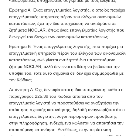
• Διαφορετικές υποχρεώσεις συγκριτικά με τους ελεγκτές
Ερώτημα Α: Ένας επαγγελματίας λογιστής, ο οποίος παρέχει
επαγγελματικές υπηρεσίες πέραν του ελέγχου οικονομικών
καταστάσεων, έχει την ίδια υποχρέωση να αντιδράσει σε
ζητήματα NOCLAR, όπως ένας επαγγελματίας λογιστής που
διενεργεί τον έλεγχο των οικονομικών καταστάσεων;
Ερώτημα Β: Ένας επαγγελματίας λογιστής, που παρέχει μια
επαγγελματική υπηρεσία πέραν του ελέγχου των οικονομικών
καταστάσεων, ενώ γίνεται αντιληπτό ένα υποπτευόμενο
ζήτημα NOCLAR, αλλά δεν είναι σε θέση να βεβαιώσει την
υποψία του, τότε αυτό σημαίνει ότι δεν έχει συμμορφωθεί με
τον Κώδικα;
Απάντηση A: Όχι, δεν υφίσταται η ίδια υποχρέωση, καθότι η
παράγραφος 225.39 του Κώδικα απαιτεί από τον
επαγγελματία λογιστή να προσπαθήσει να αναζητήσει την
απόκτηση σχετικής κατανόησης, δηλαδή αναγνωρίζεται ότι ο
επαγγελματίας λογιστής, λόγω περιορισμών πρόσβασης
στην πληροφόρηση, ενδεχόμενα κωλύεται να αποκτήσει την
απαιτούμενη κατανόηση. Αντιθέτως, στην περίπτωση