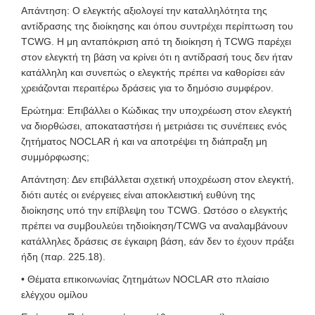
Απάντηση: Ο ελεγκτής αξιολογεί την καταλληλότητα της
αντίδρασης της διοίκησης και όπου συντρέχει περίπτωση του
TCWG. Η μη ανταπόκριση από τη διοίκηση ή TCWG παρέχει
στον ελεγκτή τη βάση να κρίνει ότι η αντίδρασή τους δεν ήταν
κατάλληλη και συνεπώς ο ελεγκτής πρέπει να καθορίσει εάν
χρειάζονται περαιτέρω δράσεις για το δημόσιο συμφέρον.
Ερώτημα: Επιβάλλει ο Κώδικας την υποχρέωση στον ελεγκτή
να διορθώσει, αποκαταστήσει ή μετριάσει τις συνέπειες ενός
ζητήματος NOCLAR ή και να αποτρέψει τη διάπραξη μη
συμμόρφωσης;
Απάντηση: Δεν επιβάλλεται σχετική υποχρέωση στον ελεγκτή,
διότι αυτές οι ενέργειες είναι αποκλειστική ευθύνη της
διοίκησης υπό την επίβλεψη του TCWG. Ωστόσο ο ελεγκτής
πρέπει να συμβουλεύει τηδιοίκηση/TCWG να αναλαμβάνουν
κατάλληλες δράσεις σε έγκαιρη βάση, εάν δεν το έχουν πράξει
ήδη (παρ. 225.18).
• Θέματα επικοινωνίας ζητημάτων NOCLAR στο πλαίσιο
ελέγχου ομίλου