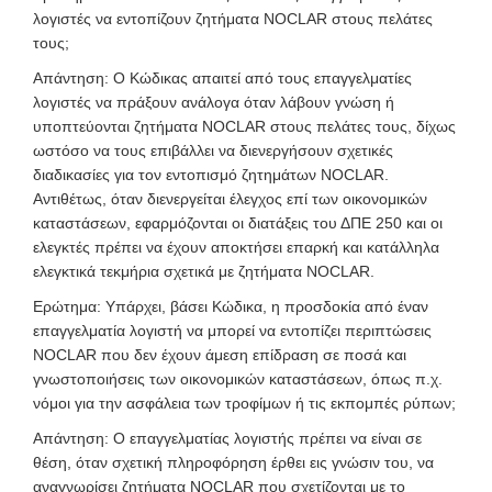
λογιστές να εντοπίζουν ζητήματα NOCLAR στους πελάτες
τους;
Απάντηση: Ο Κώδικας απαιτεί από τους επαγγελματίες
λογιστές να πράξουν ανάλογα όταν λάβουν γνώση ή
υποπτεύονται ζητήματα NOCLAR στους πελάτες τους, δίχως
ωστόσο να τους επιβάλλει να διενεργήσουν σχετικές
διαδικασίες για τον εντοπισμό ζητημάτων NOCLAR.
Αντιθέτως, όταν διενεργείται έλεγχος επί των οικονομικών
καταστάσεων, εφαρμόζονται οι διατάξεις του ΔΠΕ 250 και οι
ελεγκτές πρέπει να έχουν αποκτήσει επαρκή και κατάλληλα
ελεγκτικά τεκμήρια σχετικά με ζητήματα NOCLAR.
Ερώτημα: Υπάρχει, βάσει Κώδικα, η προσδοκία από έναν
επαγγελματία λογιστή να μπορεί να εντοπίζει περιπτώσεις
NOCLAR που δεν έχουν άμεση επίδραση σε ποσά και
γνωστοποιήσεις των οικονομικών καταστάσεων, όπως π.χ.
νόμοι για την ασφάλεια των τροφίμων ή τις εκπομπές ρύπων;
Απάντηση: Ο επαγγελματίας λογιστής πρέπει να είναι σε
θέση, όταν σχετική πληροφόρηση έρθει εις γνώσιν του, να
αναγνωρίσει ζητήματα NOCLAR που σχετίζονται με το