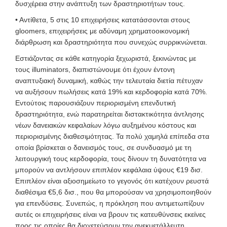
δυσχέρεια στην ανάπτυξη των δραστηριοτήτων τους.
• Αντίθετα, 5 στις 10 επιχειρήσεις κατατάσσονται στους
gloomers, επιχειρήσεις με αδύναμη χρηματοοικονομική
διάρθρωση και δραστηριότητα που συνεχώς συρρικνώνεται.
Εστιάζοντας σε κάθε κατηγορία ξεχωριστά, ξεκινώντας με
τους illuminators, διαπιστώνουμε ότι έχουν έντονη
αναπτυξιακή δυναμική, καθώς την τελευταία διετία πέτυχαν
να αυξήσουν πωλήσεις κατά 19% και κερδοφορία κατά 70%.
Εντούτοις παρουσιάζουν περιορισμένη επενδυτική
δραστηριότητα, ενώ παρατηρείται διστακτικότητα άντλησης
νέων δανειακών κεφαλαίων λόγω αυξημένου κόστους και
περιορισμένης διαθεσιμότητας. Τα πολύ χαμηλά επίπεδα στα
οποία βρίσκεται ο δανεισμός τους, σε συνδυασμό με τη
λειτουργική τους κερδοφορία, τους δίνουν τη δυνατότητα να
μπορούν να αντλήσουν επιπλέον κεφάλαια ύψους €19 δισ.
Επιπλέον είναι αξιοσημείωτο το γεγονός ότι κατέχουν ρευστά
διαθέσιμα €5,6 δισ., που θα μπορούσαν να χρησιμοποιηθούν
για επενδύσεις. Συνεπώς, η πρόκληση που αντιμετωπίζουν
αυτές οι επιχειρήσεις είναι να βρουν τις κατευθύνσεις εκείνες
προς τις οποίες θα διοχετεύσουν την ανεκμετάλλευτη