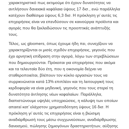
χαρακτηριστικό πως εκτιμούμε ότι έχουν δυνατότητες να
αντλήσουν δανειακά κεφάλαια ύψους 17 δισ., ενώ παράλληλα
κατέχουν διαθέσιμα ύψους 6,3 δισ. Η πρόκληση γι’ αυτές τις
επιχειρήσεις είναι να επενδύσουν σε καινούργια προϊόντα και
αγορές που θα ξεκλειδώσουν τις προοπτικές ανάπτυξής
τους.
Τέλος, ως gloomers, όπως έχουμε ήδη πει, συνεχίζουν να
χαρακτηρίζονται οι μισές σχεδόν επιχειρήσεις, γεγονός που
έχει αρνητική επίδραση στην αγορά, λόγω των στρεβλώσεων
που δημιουργούνται. Πρόκειται για επιχειρήσεις που ακόμα
και τα τελευταία δύο έτη, που η οικονομία δείχνει να
σταθεροποιείται, βλέπουν τον κύκλο εργασιών τους να
συρρικνώνεται κατά 13% επιπλέον και τη λειτουργική τους
κερδοφορία να είναι μηδενική, γεγονός που τους στερεί τη
δυνατότητα άντλησης νέων κεφαλαίων. Παράλληλα,
διαπιστώνουμε υψηλές υποχρεώσεις, η κάλυψη των οποίων
απαιτεί κατ’ ελάχιστον χρηματοδότηση ύψους 16 δισ. Η
πρόκληση γι’ αυτές τις επιχειρήσεις είναι η βιώσιμη
αναδιάρθρωσή τους μέσω συγχωνεύσεων, αναδιάρθρωσης
δανεισμού, πώλησης ζημιογόνων δραστηριοτήτων, αύξησης