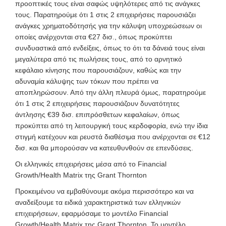
προοπτικές τους είναι σαφώς υψηλότερες από τις ανάγκες
τους. Παρατηρούμε ότι 1 στις 2 επιχειρήσεις παρουσιάζει
ανάγκες χρηματοδότησής για την κάλυψη υποχρεώσεων οι
οποίες ανέρχονται στα €27 δισ., όπως προκύπτει
συνδυαστικά από ενδείξεις, όπως το ότι τα δάνειά τους είναι
μεγαλύτερα από τις πωλήσεις τους, από το αρνητικό
κεφάλαιο κίνησης που παρουσιάζουν, καθώς και την
αδυναμία κάλυψης των τόκων που πρέπει να
αποπληρώσουν. Από την άλλη πλευρά όμως, παρατηρούμε
ότι 1 στις 2 επιχειρήσεις παρουσιάζουν δυνατότητες
άντλησης €39 δισ. επιπρόσθετων κεφαλαίων, όπως
προκύπτει από τη λειτουργική τους κερδοφορία, ενώ την ίδια
στιγμή κατέχουν και ρευστά διαθέσιμα που ανέρχονται σε €12
δισ. και θα μπορούσαν να κατευθυνθούν σε επενδύσεις.
Οι ελληνικές επιχειρήσεις μέσα από το Financial
Growth/Health Matrix της Grant Thornton
Προκειμένου να εμβαθύνουμε ακόμα περισσότερο και να
αναδείξουμε τα ειδικά χαρακτηριστικά των ελληνικών
επιχειρήσεων, εφαρμόσαμε το μοντέλο Financial
Growth/Health Matrix της Grant Thornton. Το μοντέλο