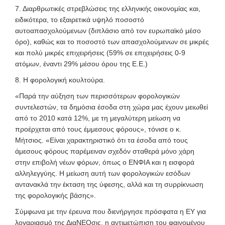
7. Διαρθρωτικές στρεβλώσεις της ελληνικής οικονομίας και,
ειδικότερα, το εξαιρετικά υψηλό ποσοστό
αυτοαπασχολούμενων (διπλάσιο από τον ευρωπαϊκό μέσο
όρο), καθώς και το ποσοστό των απασχολούμενων σε μικρές
και πολύ μικρές επιχειρήσεις (59% σε επιχειρήσεις 0-9
ατόμων, έναντι 29% μέσου όρου της Ε.Ε.)
8. Η φορολογική κουλτούρα.
«Παρά την αύξηση των περισσότερων φορολογικών
συντελεστών, τα δημόσια έσοδα στη χώρα μας έχουν μειωθεί
από το 2010 κατά 12%, με τη μεγαλύτερη μείωση να
προέρχεται από τους έμμεσους φόρους», τόνισε ο κ.
Μήτσιος. «Είναι χαρακτηριστικό ότι τα έσοδα από τους
άμεσους φόρους παρέμειναν σχεδόν σταθερά μόνο χάρη
στην επιβολή νέων φόρων, όπως ο ΕΝΦΙΑ και η εισφορά
αλληλεγγύης. Η μείωση αυτή των φορολογικών εσόδων
αντανακλά την έκταση της ύφεσης, αλλά και τη συρρίκνωση
της φορολογικής βάσης».
Σύμφωνα με την έρευνα που διενήργησε πρόσφατα η ΕΥ για
λογαριασμό της ΔιαΝΕΟσις, η αντιμετώπιση του φαινομένου