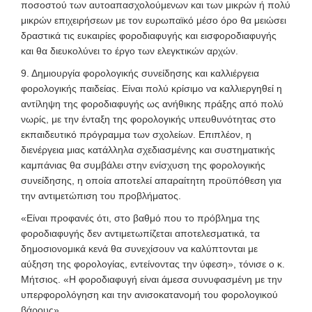
ποσοστού των αυτοαπασχολούμενων και των μικρών ή πολύ
μικρών επιχειρήσεων με τον ευρωπαϊκό μέσο όρο θα μειώσει
δραστικά τις ευκαιρίες φοροδιαφυγής και εισφοροδιαφυγής
και θα διευκολύνει το έργο των ελεγκτικών αρχών.
9. Δημιουργία φορολογικής συνείδησης και καλλιέργεια
φορολογικής παιδείας. Είναι πολύ κρίσιμο να καλλιεργηθεί η
αντίληψη της φοροδιαφυγής ως ανήθικης πράξης από πολύ
νωρίς, με την ένταξη της φορολογικής υπευθυνότητας στο
εκπαιδευτικό πρόγραμμα των σχολείων. Επιπλέον, η
διενέργεια μιας κατάλληλα σχεδιασμένης και συστηματικής
καμπάνιας θα συμβάλει στην ενίσχυση της φορολογικής
συνείδησης, η οποία αποτελεί απαραίτητη προϋπόθεση για
την αντιμετώπιση του προ
βλήματος.
«Είναι προφανές ότι, στο βαθμό που το πρόβλημα της
φοροδιαφυγής δεν αντιμετωπίζεται αποτελεσματικά, τα
δημοσιονομικά κενά θα συνεχίσουν να καλύπτονται με
αύξηση της φορολογίας, εντείνοντας την ύφεση», τόνισε ο κ.
Μήτσιος. «Η φοροδιαφυγή είναι άμεσα συνυφασμένη με την
υπερφορολόγηση και την ανισοκατανομή του φορολογικού
βάρους».