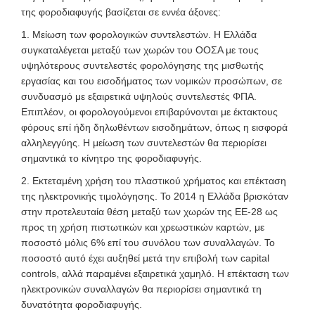
της φοροδιαφυγής βασίζεται σε εννέα άξονες:
1. Μείωση των φορολογικών συντελεστών. Η Ελλάδα
συγκαταλέγεται μεταξύ των χωρών του ΟΟΣΑ με τους
υψηλότερους συντελεστές φορολόγησης της μισθωτής
εργασίας και του εισοδήματος των νομικών προσώπων, σε
συνδυασμό με εξαιρετικά υψηλούς συντελεστές ΦΠΑ.
Επιπλέον, οι φορολογούμενοι επιβαρύνονται με έκτακτους
φόρους επί ήδη δηλωθέντων εισοδημάτων, όπως η εισφορά
αλληλεγγύης. Η μείωση των συντελεστών θα περιορίσει
σημαντικά το κίνητρο της φοροδιαφυγής.
2. Εκτεταμένη χρήση του πλαστικού χρήματος και επέκταση
της ηλεκτρονικής τιμολόγησης. Το 2014 η Ελλάδα βρισκόταν
στην προτελευταία θέση μεταξύ των χωρών της ΕΕ-28 ως
προς τη χρήση πιστωτικών και χρεωστικών καρτών, με
ποσοστό μόλις 6% επί του συνόλου των συναλλαγών. Το
ποσοστό αυτό έχει αυξηθεί μετά την επιβολή των capital
controls, αλλά παραμένει εξαιρετικά χαμηλό. Η επέκταση των
ηλεκτρονικών συναλλαγών θα περιορίσει σημαντικά τη
δυνατότητα φοροδιαφυγής.