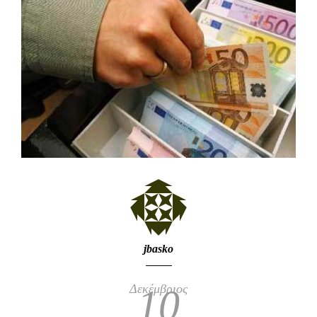
jbasko
Δεκέμβριος
10