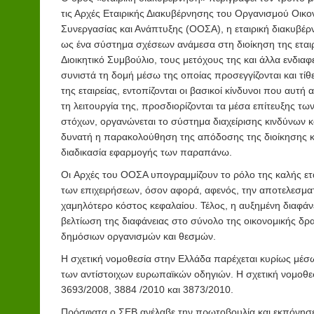
τις Αρχές Εταιρικής Διακυβέρνησης του Οργανισμού Οικο
Συνεργασίας και Ανάπτυξης (ΟΟΣΑ), η εταιρική διακυβέ
ως ένα σύστημα σχέσεων ανάμεσα στη διοίκηση της εταιρ
Διοικητικό Συμβούλιο, τους μετόχους της και άλλα ενδια
συνιστά τη δομή μέσω της οποίας προσεγγίζονται και τίθε
της εταιρείας, εντοπίζονται οι βασικοί κίνδυνοι που αυτή 
τη λειτουργία της, προσδιορίζονται τα μέσα επίτευξης των
στόχων, οργανώνεται το σύστημα διαχείρισης κινδύνων κα
δυνατή η παρακολούθηση της απόδοσης της διοίκησης κ
διαδικασία εφαρμογής των παραπάνω.
Οι Αρχές του ΟΟΣΑ υπογραμμίζουν το ρόλο της καλής ε
των επιχειρήσεων, όσον αφορά, αφενός, την αποτελεσματ
χαμηλότερο κόστος κεφαλαίου. Τέλος, η αυξημένη διαφάν
βελτίωση της διαφάνειας στο σύνολο της οικονομικής δρα
δημόσιων οργανισμών και θεσμών.
Η σχετική νομοθεσία στην Ελλάδα παρέχεται κυρίως μέ
των αντίστοιχων ευρωπαϊκών οδηγιών. Η σχετική νομοθε
3693/2008, 3884 /2010 και 3873/2010.
Πρόσφατα ο ΣΕΒ ανέλαβε την πρωτοβουλία και εκπόνησε 