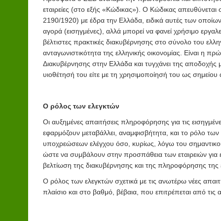
εταιρείες (στο εξής «Κώδικας»). Ο Κώδικας απευθύνεται σ
2190/1920) με έδρα την Ελλάδα, ειδικά αυτές των οποίω
αγορά (εισηγμένες), αλλά μπορεί να φανεί χρήσιμο εργαλε
βέλτιστες πρακτικές διακυβέρνησης στο σύνολο του ελλη
ανταγωνιστικότητα της ελληνικής οικονομίας. Είναι η π
Διακυβέρνησης στην Ελλάδα και τυγχάνει της αποδοχής μ
υιοθέτησή του είτε με τη χρησιμοποίησή του ως σημείου
Ο ρόλος των ελεγκτών
Οι αυξημένες απαιτήσεις πληροφόρησης για τις εισηγμένε
εφαρμόζουν μεταβάλλει, αναμφισβήτητα, και το ρόλο των
υποχρεώσεων ελέγχου όσο, κυρίως, λόγω του σημαντικού
ώστε να συμβάλουν στην προσπάθεια των εταιρειών για εν
βελτίωση της διακυβέρνησης και της πληροφόρησης της ε
Ο ρόλος των ελεγκτών σχετικά με τις ανωτέρω νέες απαιτή
πλαίσιο και στο βαθμό, βέβαια, που επιτρέπεται από τις