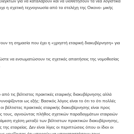
 ελεγκτών για να καταλάβουν και να υιοθετήσουν τα νέα λογιστικά
χε η σχετική τεχνογνωσία από τα στελέχη της Οικονο- μικής
σουν τη σημασία που έχει η «χρηστή εταιρική διακυβέρνηση» για
ς, ώστε να ενσωματώσουν τις σχετικές απαιτήσεις της νομοθεσίας
.
 από τις βέλτιστες πρακτικές εταιρικής διακυβέρνησης αλλά
υνοψίζονται ως εξής: Βασικός λόγος είναι το ότι το ότι πολλές
 οι βέλτιστες πρακτικές εταιρικής διακυβέρνησης είναι προς
τάς τους, αγνοώντας πλήθος σχετικών παραδειγμάτων εταιρειών
ει άμεση σχέση μεταξύ των βέλτιστων πρακτικών διακυβέρνησης,
ς εταιρείας. Δεν είναι λίγες οι περιπτώσεις όπου οι ίδιοι οι
τους νομίζοντας ότι μπορούν να υποκαταστήσουν τους