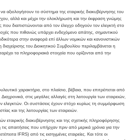
 να αξιολογήσουν το σύστημα της εταιρικής διακυβέρνησης του
γχου, αλλά και μέχρι την ολοκλήρωση και την έκφραση γνώμης
ς που διαπιστώνονται από τον έλεγχο οδηγούν τον ελεγκτή στο
εριοχές που πιθανώς υπάρχει ενδεχόμενο απάτης, σημαντικού
ειδικότερα στην αναφορά επί άλλων νομικών και κανονιστικών
η διαχείρισης του Διοικητικού Συμβουλίου περιλαμβάνεται η
αρέχει τα πληροφοριακά στοιχεία που ορίζονται από την
υλευτικό χαρακτήρα, στο πλαίσιο, βέβαια, που επιτρέπεται από
 Διαχρονικά, στις μεγάλες αλλαγές στη λειτουργία των εταιρειών,
 των ελεγκτών. Οι συστάσεις έχουν στόχο κυρίως τη συμμόρφωση
στίας και της λειτουργίας των εταιρειών.
κών εταιρικής διακυβέρνησης και της σχετικής πληροφόρησης
η τις απαιτήσεις που υπήρχαν πριν από μερικά χρόνια για την
τέπειτα IFRS) από τις εισηγμένες εταιρείες. Και τότε οι