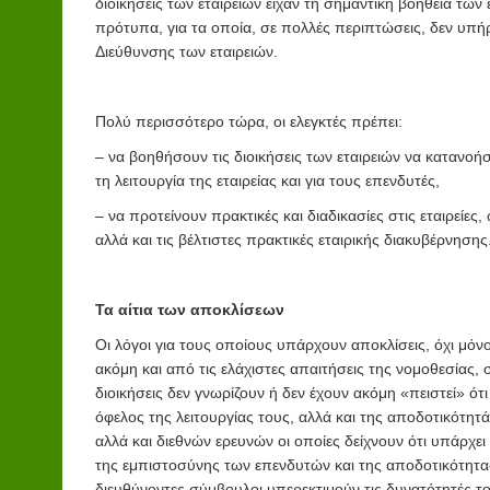
διοικήσεις των εταιρειών είχαν τη σημαντική βοήθεια των
πρότυπα, για τα οποία, σε πολλές περιπτώσεις, δεν υπήρ
Διεύθυνσης των εταιρειών.
Πολύ περισσότερο τώρα, οι ελεγκτές πρέπει:
– να βοηθήσουν τις διοικήσεις των εταιρειών να κατανοή
τη λειτουργία της εταιρείας και για τους επενδυτές,
– να προτείνουν πρακτικές και διαδικασίες στις εταιρείε
αλλά και τις βέλτιστες πρακτικές εταιρικής διακυβέρνησης
Τα αίτια των αποκλίσεων
Οι λόγοι για τους οποίους υπάρχουν αποκλίσεις, όχι μόνο
ακόμη και από τις ελάχιστες απαιτήσεις της νομοθεσίας, σ
διοικήσεις δεν γνωρίζουν ή δεν έχουν ακόμη «πειστεί» ότι
όφελος της λειτουργίας τους, αλλά και της αποδοτικότη
αλλά και διεθνών ερευνών οι οποίες δείχνουν ότι υπάρχ
της εμπιστοσύνης των επενδυτών και της αποδοτικότητας τη
διευθύνοντες σύμβουλοι υπερεκτιμούν τις δυνατότητές 