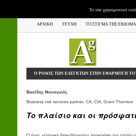
To site χρησιμοποιεί coo
ΑΡΧΙΚΗ
ΤΕΥΧΗ
ΤΟ ΣΤΙΓΜΑ ΤΗΣ ΕΒΔΟΜ
Ο ΡΟΛΟΣ ΤΩΝ ΕΛΕΓΚΤΩΝ ΣΤΗΝ ΕΦΑΡΜΟΓΗ ΤΟ
Βασίλης Μονογυιός
Business risk services partner, CA, CIA, Grant Thornton
Το πλαίσιο και οι πρόσφατε
Ο όρος «εταιρική διακυβέρνηση» περιγράφει τον τρόπο με 