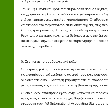
α. Σχετικά με τον ελεγκτικό ρόλο
Τα Διεθνή Ελεγκτικά Πρότυπα επιβάλλουν στους ελεγκτές
ελεγχόμενου, κυρίως στο στάδιο του σχεδιασμού του ελέ
επί της χρηματοοικονομικής πληροφόρησης. Οι αδυναμίε
να εστιάσει στα περισσότερο επικίνδυνα σημεία, στις π
λάθους ή παράλειψης. Επίσης, στην έκθεση ελέγχου και 
θεμάτων, ο ελεγκτής καλείται να βεβαιώσει αν στην έκθεσ
απαιτούμενη δήλωση εταιρικής διακυβέρνησης, η οποία π
αντίστοιχη νομοθεσία.
β. Σχετικά με το συμβουλευτικό ρόλο
Ο θεσμικός ρόλος των ελεγκτών είχε πάντα και ένα συμβο
τις απαιτήσεις περί ανεξαρτησίας από τους ελεγχόμενους.
οι διοικήσεις δίνουν ιδιαίτερη βαρύτητα στις συστάσεις
με τις επιταγές της νομοθεσίας και τη βελτίωση της αξιοπι
Οι αυξημένες απαιτήσεις εφαρμογής κανόνων και πρακτι
προς τους επενδυτές και τις αρχές θυμίζει σαν κατάστασ
εφαρμογή των IAS (International Accounting Standards, με