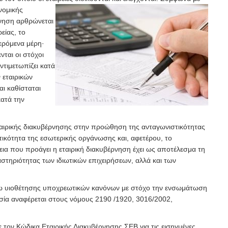
νομικής
ρνηση αρθρώνεται
είας, το
φερόμενα μέρη·
νται οι στόχοι
αντιμετωπίζει κατά
 εταιρικών
ι καθίσταται
ατά την
ταιρικής διακυβέρνησης στην προώθηση της ανταγωνιστικότητας
ικότητα της εσωτερικής οργάνωσης και, αφετέρου, το
εια που προάγει η εταιρική διακυβέρνηση έχει ως αποτέλεσμα τη
στηριότητας των ιδιωτικών επιχειρήσεων, αλλά και των
σω υιοθέτησης υποχρεωτικών κανόνων με στόχο την ενσωμάτωση
σία αναφέρεται στους νόμους 2190 /1920, 3016/2002,
τον Κώδικα Εταιρικής Διακυβέρνησης ΣΕΒ για τις εισηγμένες