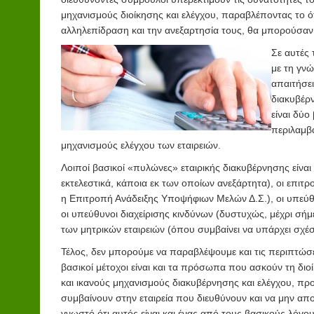
μηχανισμούς διοίκησης και ελέγχου, παραβλέποντας το ότι
αλληλεπίδραση και την ανεξαρτησία τους, θα μπορούσα
Σε αυτές 
με τη γνώ
απαιτήσει
διακυβέρν
είναι δύο
περιλαμβά
μηχανισμούς ελέγχου των εταιρειών.
Λοιποί βασικοί «πυλώνες» εταιρικής διακυβέρνησης είναι τ
εκτελεστικά, κάποια εκ των οποίων ανεξάρτητα), οι επιτ
η Επιτροπή Ανάδειξης Υποψήφιων Μελών Δ.Σ.), οι υπεύθυ
οι υπεύθυνοι διαχείρισης κινδύνων (δυστυχώς, μέχρι σήμε
των μητρικών εταιρειών (όπου συμβαίνει να υπάρχει σχέσ
Τέλος, δεν μπορούμε να παραβλέψουμε και τις περιπτώσ
βασικοί μέτοχοι είναι και τα πρόσωπα που ασκούν τη δι
και ικανούς μηχανισμούς διακυβέρνησης και ελέγχου, πρ
συμβαίνουν στην εταιρεία που διευθύνουν και να μην απο
γνωστό ότι αυτός είναι και ένας από τους βασικούς λόγ