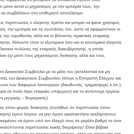
 μόνο αυτοί οι μηχανισμοί, με την εμπειρία τους, την
ν να συμβάλλουν στο επιθυμητό αποτέλεσμα.
τις περιπτώσεις ο ελεγκτής πρέπει και μπορεί να φανεί χρήσιμος
ση, την εμπειρία και τις συστάσεις του, ώστε να εφαρμοστούν οι
ς της νομοθεσίας αλλά και οι βέλτιστες πρακτικές εταιρικής
ησης. Άλλωστε τόσο οι εξωτερικοί όσο και οι εσωτερικοί ελεγκτές
 βασικοί πυλώνες της εταιρικής διακυβέρνησης, η οποία
νει όχι μόνο τους μηχανισμούς διοίκησης αλλά και τους
ο Διοικητικό Συμβούλιο με τα μέλη του (εκτελεστικά και μη
ροπές του Διοικητικού Συμβουλίου (όπως η Επιτροπή Ελέγχου και
νοι των διάφορων λειτουργιών (διευθυντές, τμηματάρχες κ.λπ.),
ρα σε πολύ λίγες εταιρείες υπάρχουν) και τα αντίστοιχα όργανα
η μητρικής – θυγατρικής).
εις όπου φορείς διοίκησης (συνήθως σε περιπτώσεις όπου
οίκηση) έχουν λόγους να μην έχουν εγκαταστήσει ανεξάρτητους
οκειμένου να έχουν υπό τον έλεγχό τους σε μεγάλο βαθμό τα όσα
καλύπτονται περιπτώσεις κακής διαχείρισης! Είναι βέβαια
ους που οδηγούν σε περιπτώσεις απάτης, αλλά και αποτυχίας στη