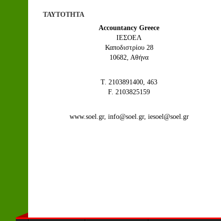
ΤΑΥΤΟΤΗΤΑ
Accountancy Greece
IEΣΟΕΛ
Καποδιστρίου 28
10682, Αθήνα
Τ. 2103891400, 463
F. 2103825159
www.soel.gr, info@soel.gr, iesoel@soel.gr