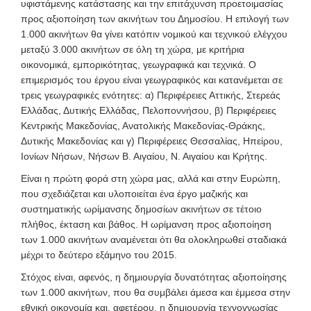
υφιστάμενης κατάστασης και την επιτάχυνση προετοιμασίας
προς αξιοποίηση των ακινήτων του Δημοσίου. Η επιλογή των
1.000 ακινήτων θα γίνει κατόπιν νομικού και τεχνικού ελέγχου
μεταξύ 3.000 ακινήτων σε όλη τη χώρα, με κριτήρια
οικονομικά, εμπορικότητας, γεωγραφικά και τεχνικά. Ο
επιμερισμός του έργου είναι γεωγραφικός και κατανέμεται σε
τρεις γεωγραφικές ενότητες: α) Περιφέρειες Αττικής, Στερεάς
Ελλάδας, Δυτικής Ελλάδας, Πελοποννήσου, β) Περιφέρειες
Κεντρικής Μακεδονίας, Ανατολικής Μακεδονίας-Θράκης,
Δυτικής Μακεδονίας και γ) Περιφέρειες Θεσσαλίας, Ηπείρου,
Ιονίων Νήσων, Νήσων Β. Αιγαίου, Ν. Αιγαίου και Κρήτης.
Είναι η πρώτη φορά στη χώρα μας, αλλά και στην Ευρώπη,
που σχεδιάζεται και υλοποιείται ένα έργο μαζικής και
συστηματικής ωρίμανσης δημοσίων ακινήτων σε τέτοιο
πλήθος, έκταση και βάθος. Η ωρίμανση προς αξιοποίηση
των 1.000 ακινήτων αναμένεται ότι θα ολοκληρωθεί σταδιακά
μέχρι το δεύτερο εξάμηνο του 2015.
Στόχος είναι, αφενός, η δημιουργία δυνατότητας αξιοποίησης
των 1.000 ακινήτων, που θα συμβάλει άμεσα και έμμεσα στην
εθνική οικονομία και, αφετέρου, η δημιουργία τεχνογνωσίας