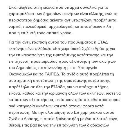
Είναι αλήθεια ότι η εικόνα που υπάρχει συνολικά για το
χαρτοφυλάκιο των δημοσίων ακινήτων είναι ελλιπής, ενώ τα
περισσότερα δημόσια ακίνητα αντιμετωπίζουν προβλήματα,
νομικά, πολεοδομικά, αρχαιολογικά, καταπατήσεων κ.λπ.,
που η επίλυσή τους απαιτεί χρόνο.
Για την αντιμετώπιση αυτού του προβλήματος η ΕΤΑΔ
εκπόνησε ένα φιλόδοξο «Επιχειρησιακό Σχέδιο Δράσης για
την επικαιροποίηση της υφιστάμενης κατάστασης και την
επιτάχυνση προετοιμασίας προς αξιοποίηση των ακινήτων
του Δημοσίου», σε συνεννόηση με το Υπουργείο
Οικονομικών και το ΤΑΙΠΕΔ. Το σχέδιο αυτό προβλέπει τη
συστηματική αποτύπωση της υφιστάμενης κατάστασης
παράλληλα σε όλη την Ελλάδα, για να υπάρχει πλήρης
εικόνα, καθώς και την ωρίμανση όλων των ακινήτων, ώστε να
καταστούν αξιοποιήσιμα, με όποιον τρόπο κριθεί πρόσφορος
ανά κατηγορία ακινήτων και από όποιον φορέα κατά
περίπτωση. Με την υλοποίηση του Επιχειρησιακού αυτού
Σχεδίου Δράσης, η οποία ξεκίνησε ήδη με ένα πιλοτικό έργο,
θέτουμε τις βάσεις για την επιτάχυνση των διαδικασιών