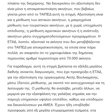
πλαίσιο της διαχείρισης. Να διευκρινίσω ότι αξιοποίηση δεν
είναι μόνο η αποκρατικοποίηση ακινήτων, που βεβαίως
γίνεται μόνο από το ΤΑΙΠΕΔ αυτή τη στιγμή. Αξιοποίηση είναι
και η μίσθωση των αστικών ακινήτων, η μακροχρόνια
μίσθωση των τουριστικών ακινήτων, με ή χωρίς υποχρέωση
επένδυσης, η μίσθωση αγροτικών ακινήτων ή η ανάπτυξη
ακινήτων μέσω συγχρηματοδοτούμενων προγραμμάτων. Η
ΕΤΑΔ, λοιπόν, αξιοποιεί τα ακίνητα που δεν μεταβιβάζονται
στο ΤΑΙΠΕΔ για αποκρατικοποίηση, τα οποία είναι πάρα
πολλά, αν σκεφτείτε ότι το χαρτοφυλάκιο της δημόσιας
περιουσίας αριθμεί περισσότερα από 70.000 ακίνητα.
Για παράδειγμα, αυτή τη στιγμή βρίσκεται σε εξέλιξη μεγάλος
διεθνής ανοικτός διαγωνισμός, που έχει προκηρύξει η ΕΤΑΔ,
για την αξιοποίηση της οργανωμένης Ακτής Βουλιαγμένης,
μέσω 15ετούς μίσθωσης, με σκοπό τον εκσυγχρονισμό και τη
λειτουργία της. Ο μισθωτής θα αναλάβει, μεταξύ άλλων, να
μεριμνά για την εξασφάλιση της γαλάζιας σημαίας και την
παροχή υπηρεσιών υψηλού επιπέδου, καθώς και υποδομών
και διευκολύνσεων για ΑΜΕΑ. Έχουν ήδη υποβληθεί
προσφορές από έξι μεγάλα επιχειρηματικά σχήματα, στα