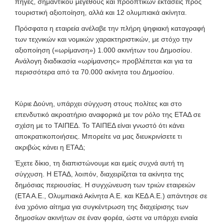
πηγές, σημαντικού μεγέθους και προοπτικών εκτάσεις προς
τουριστική αξιοποίηση, αλλά και 12 ολυμπιακά ακίνητα.
Πρόσφατα η εταιρεία ανέλαβε την πλήρη ψηφιακή καταγραφή
των τεχνικών και νομικών χαρακτηριστικών, με στόχο την
αξιοποίηση («ωρίμανση») 1.000 ακινήτων του Δημοσίου.
Ανάλογη διαδικασία «ωρίμανσης» προβλέπεται και για τα
περισσότερα από τα 70.000 ακίνητα του Δημοσίου.
Κύριε Δούνη, υπάρχει σύγχυση στους πολίτες και στο
επενδυτικό ακροατήριο αναφορικά με τον ρόλο της ΕΤΑΔ σε
σχέση με το ΤΑΙΠΕΔ. Το ΤΑΙΠΕΔ είναι γνωστό ότι κάνει
αποκρατικοποιήσεις. Μπορείτε να μας διευκρινίσετε τι
ακριβώς κάνει η ΕΤΑΔ;
Έχετε δίκιο, τη διαπιστώνουμε και εμείς συχνά αυτή τη
σύγχυση. Η ΕΤΑΔ, λοιπόν, διαχειρίζεται τα ακίνητα της
δημόσιας περιουσίας. Η συγχώνευση των τριών εταιρειών
(ΕΤΑ Α.Ε., Ολυμπιακά Ακίνητα Α.Ε. και ΚΕΔ Α.Ε.) απάντησε σε
ένα χρόνιο αίτημα για συγκέντρωση της διαχείρισης των
δημοσίων ακινήτων σε έναν φορέα, ώστε να υπάρχει ενιαία