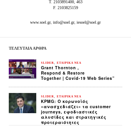
Τ. 2103891400, 463
F. 2103825159
www.soel.gr, info@soel.gr, iesoel@soel.gr
ΤΕΛΕΥΤΑΙΑ ΆΡΘΡΑ
,
SLIDER
ΕΤΑΙΡΙΚΑ ΝΕΑ
Grant Thornton ,
Respond & Restore
Together | Covid-19 Web Series”
,
SLIDER
ΕΤΑΙΡΙΚΑ ΝΕΑ
KPMG: Ο κορωνοϊός
«ανασχεδιάζει» τα customer
journeys, εφοδιαστικές
αλυσίδες και στρατηγικές
προτεραιότητες