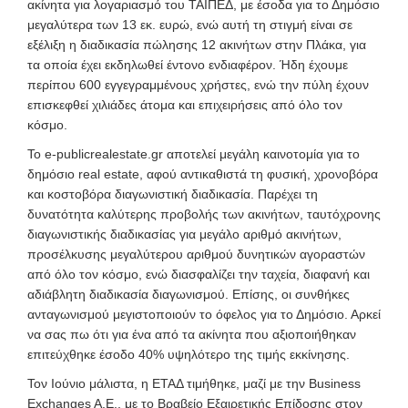
ακίνητα για λογαριασμό του ΤΑΙΠΕΔ, με έσοδα για το Δημόσιο
μεγαλύτερα των 13 εκ. ευρώ, ενώ αυτή τη στιγμή είναι σε
εξέλιξη η διαδικασία πώλησης 12 ακινήτων στην Πλάκα, για
τα οποία έχει εκδηλωθεί έντονο ενδιαφέρον. Ήδη έχουμε
περίπου 600 εγγεγραμμένους χρήστες, ενώ την πύλη έχουν
επισκεφθεί χιλιάδες άτομα και επιχειρήσεις από όλο τον
κόσμο.
Το e-publicrealestate.gr αποτελεί μεγάλη καινοτομία για το
δημόσιο real estate, αφού αντικαθιστά τη φυσική, χρονοβόρα
και κοστοβόρα διαγωνιστική διαδικασία. Παρέχει τη
δυνατότητα καλύτερης προβολής των ακινήτων, ταυτόχρονης
διαγωνιστικής διαδικασίας για μεγάλο αριθμό ακινήτων,
προσέλκυσης μεγαλύτερου αριθμού δυνητικών αγοραστών
από όλο τον κόσμο, ενώ διασφαλίζει την ταχεία, διαφανή και
αδιάβλητη διαδικασία διαγωνισμού. Επίσης, οι συνθήκες
ανταγωνισμού μεγιστοποιούν το όφελος για το Δημόσιο. Αρκεί
να σας πω ότι για ένα από τα ακίνητα που αξιοποιήθηκαν
επιτεύχθηκε έσοδο 40% υψηλότερο της τιμής εκκίνησης.
Τον Ιούνιο μάλιστα, η ΕΤΑΔ τιμήθηκε, μαζί με την Business
Exchanges A.E., με το Βραβείο Εξαιρετικής Επίδοσης στον