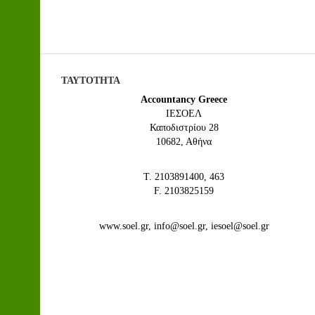
ΤΑΥΤΟΤΗΤΑ
Accountancy Greece
IEΣΟΕΛ
Καποδιστρίου 28
10682, Αθήνα
Τ. 2103891400, 463
F. 2103825159
www.soel.gr, info@soel.gr, iesoel@soel.gr