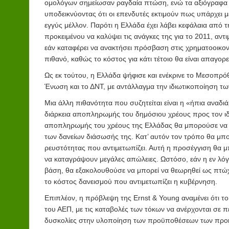
ομολόγων σημείωσαν ραγδαία πτώση, ενώ τα αξιόγραφα
υποδεικνύοντας ότι οι επενδυτές εκτιμούν πως υπάρχει 
εγγύς μέλλον. Παρότι η Ελλάδα έχει λάβει κεφάλαια από
προκειμένου να καλύψει τις ανάγκες της για το 2011, αντ
εάν καταφέρει να ανακτήσει πρόσβαση στις χρηματοοικον
πιθανό, καθώς το κόστος για κάτι τέτοιο θα είναι απαγορε
Ως εκ τούτου, η Ελλάδα ψήφισε και ενέκρινε το Μεσοπρ
Ένωση και το ΔΝΤ, με αντάλλαγμα την ιδιωτικοποίηση τω
Μια άλλη πιθανότητα που συζητείται είναι η «ήπια αναδι
διάρκεια αποπληρωμής του δημόσιου χρέους προς τον ιδι
αποπληρωμής του χρέους της Ελλάδας θα μπορούσε να μ
των δανείων διάσωσής της. Κατ’ αυτόν τον τρόπο θα μπ
ρευστότητας που αντιμετωπίζει. Αυτή η προσέγγιση θα 
να καταγράψουν μεγάλες απώλειες. Ωστόσο, εάν η εν λό
βάση, θα εξακολουθούσε να μπορεί να θεωρηθεί ως πτώ
το κόστος δανεισμού που αντιμετωπίζει η κυβέρνηση.
Επιπλέον, η πρόβλεψη της Ernst & Young αναμένει ότι το
του ΑΕΠ, με τις καταβολές των τόκων να ανέρχονται σε 
δυσκολίες στην υλοποίηση των προϋποθέσεων των προηγ