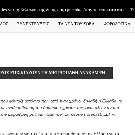
kies για τη βελτίωση της δικής σας εμπειρίας όταν το επισκέπτεστε.
Το
ΑΔΟΣ
ΣΥΝΕΝΤΕΥΞΕΙΣ
ΤΑ ΝΕΑ ΤΟΥ ΣΟΕΛ
ΦΟΡΟΛΟΓΙΚΑ
ΧΡΕΟΣ ΕΠΙΣΚΙΑΖΟΥΝ ΤΗ ΜΕΤΡΙΟΠΑΘΗ ΑΝΑΚΑΜΨΗ
ο που φάνταζε απίθανο πριν από έναν χρόνο, δηλαδή η Ελλάδα να
εί σε αναδιάρθρωση του δημόσιου χρέους της, είναι πλέον αναπό-
α την Ευρωζώνη με τίτλο «Summer Eurozone Forecast, EEF».
υμφωνήσουν για τα μέτρα που θα βοηθήσουν την Ελλάδα να τα