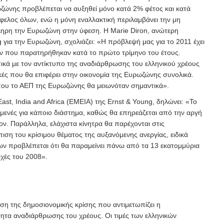
ωζώνης προβλέπεται να αυξηθεί μόνο κατά 2% φέτος και κατά
ελος όλων, ενώ η μόνη εναλλακτική περιλαμβάνει την μη
ληρη την Ευρωζώνη στην ύφεση. Η Marie Diron, ανώτερη
για την Ευρωζώνη, σχολιάζει: «Η πρόβλεψή μας για το 2011 έχει
ν που παρατηρήθηκαν κατά το πρώτο τρίμηνο του έτους.
ικά με τον αντίκτυπο της αναδιάρθρωσης του ελληνικού χρέους
κές που θα επιφέρει στην οικονομία της Ευρωζώνης συνολικά.
ου το ΑΕΠ της Ευρωζώνης θα μειωνόταν σημαντικά».
ast, India and Africa (ΕΜΕΙΑ) της Ernst & Young, δηλώνει: «Το
σμενές για κάποιο διάστημα, καθώς θα επηρεάζεται από την αργή
ον. Παράλληλα, ελάχιστα κίνητρα θα παρέχονται στις
ιση του κρίσιμου θέματος της αυξανόμενης ανεργίας, ειδικά
γων προβλέπεται ότι θα παραμείνει πάνω από τα 13 εκατομμύρια
ρχές του 2008».
η της δημοσιονομικής κρίσης που αντιμετωπίζει η
τητα αναδιάρθρωσης του χρέους. Οι τιμές των ελληνικών