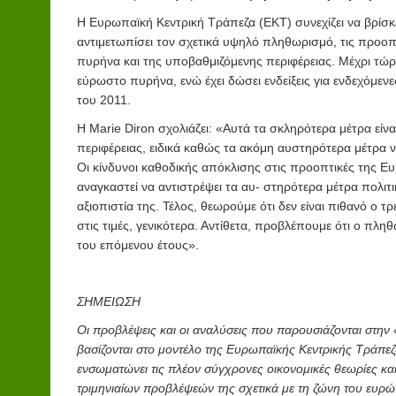
Η Ευρωπαϊκή Κεντρική Τράπεζα (ΕΚΤ) συνεχίζει να βρίσ
αντιμετωπίσει τον σχετικά υψηλό πληθωρισμό, τις προοπ
πυρήνα και της υποβαθμιζόμενης περιφέρειας. Μέχρι τώρ
εύρωστο πυρήνα, ενώ έχει δώσει ενδείξεις για ενδεχόμεν
του 2011.
Η Marie Diron σχολιάζει: «Αυτά τα σκληρότερα μέτρα είν
περιφέρειας, ειδικά καθώς τα ακόμη αυστηρότερα μέτρα ν
Οι κίνδυνοι καθοδικής απόκλισης στις προοπτικές της Ευρ
αναγκαστεί να αντιστρέψει τα αυ- στηρότερα μέτρα πολιτ
αξιοπιστία της. Τέλος, θεωρούμε ότι δεν είναι πιθανό ο
στις τιμές, γενικότερα. Αντίθετα, προβλέπουμε ότι ο π
του επόμενου έτους».
ΣΗΜΕΙΩΣΗ
Οι προβλέψεις και οι αναλύσεις που παρουσιάζονται στη
βασίζονται στο μοντέλο της Ευρωπαϊκής Κεντρικής Τράπεζ
ενσωματώνει τις πλέον σύγχρονες οικονομικές θεωρίες και 
τριμηνιαίων προβλέψεών της σχετικά με τη ζώνη του ευρώ