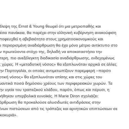
εψη της Ernst & Young θεωρεί ότι μια μετριοπαθής και
έσει πανάκεια, θα παρέχει στην ελληνική κυβέρνηση ανακούφιση
ποφευχθεί η αβεβαιότητα στους χρηματοοικονομικούς και
 περιορισμένη αναδιάρθρωση θα έχει μόνο μέτριο αντίκτυπο στο
τον πρωτεύοντα στόχο της, δηλαδή να αποκαταστήσει την
ερη, πιο ανεξέλεγκτη διαδικασία αναδιάρθρωσης, ενδεχομένως
ες χώρες. Η «μεταδοτική νόσος» θα εξαπλωνόταν αρχικά σε άλλες
στην Πορτογαλία, οι οποίες αντιμετωπίζουν παρεμφερή –παρότι
τική νόσος» θα εξαπλωνόταν επίσης και στις χώρες του
ημαντικά ποσά δημόσιου χρέους των περιφερειακών χωρών. Τα
ην υγεία του τραπεζικού κλάδου, παρότι, όπως και πέρυσι, η
θηκαν υπερβολικά ευνοϊκές. Η Marie Diron σχολιάζει:
ιάρθρωση θα προκαλούσε αλυσιδωτές αντιδράσεις στην
ένων πιστώσεων από τις τράπεζες και αρνητικών επιπτώσεων σε
ικοκυριά».