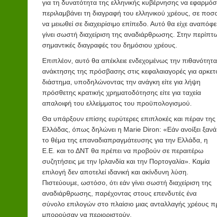
για τη δυνατότητα της ελληνικής κυβέρνησης να εφαρμόσ
περιλαμβάνει τη διαγραφή του ελληνικού χρέους, σε ποσ
να μειωθεί σε διαχειρίσιμο επίπεδο. Αυτό θα είχε αναπόφε
γίνει σωστή διαχείριση της αναδιάρθρωσης. Στην περίπτω
σημαντικές διαγραφές του δημόσιου χρέους.
Επιπλέον, αυτό θα απέκλειε ενδεχομένως την πιθανότητα
ανάκτησης της πρόσβασης στις κεφαλαιαγορές για αρκετ
διάστημα, υποδηλώνοντας την ανάγκη είτε για λήψη
πρόσθετης κρατικής χρηματοδότησης είτε για ταχεία
απαλοιφή του ελλείμματος του προϋπολογισμού.
Θα υπάρξουν επίσης ευρύτερες επιπλοκές και πέραν της
Ελλάδας, όπως δηλώνει η Marie Diron: «Εάν ανοίξει ξανά
το θέμα της επαναδιαπραγμάτευσης για την Ελλάδα, η
Ε.Ε. και το ΔΝΤ θα πρέπει να προβούν σε περαιτέρω
συζητήσεις με την Ιρλανδία και την Πορτογαλία». Καμία
επιλογή δεν αποτελεί ιδανική και ακίνδυνη λύση.
Πιστεύουμε, ωστόσο, ότι εάν γίνει σωστή διαχείριση της
αναδιάρθρωσης, παρέχοντας στους επενδυτές ένα
σύνολο επιλογών στο πλαίσιο μιας ανταλλαγής χρέους π
μπορούσαν να περιοριστούν.