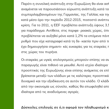
Παρότι η συνολική ανάπτυξη στην Ευρωζώνη θα είναι ασθ
αναμένεται να παρουσιάσουν εύρωστη ανάπτυξη κατά τα
συμπεριλαμβανομένων της Γερμανίας, της Γαλλίας και τη
κατά μέσο όρο την περίοδο 2012-2015, ποσοστό ανάπτυ
κρίση. Για το 2011, η EEF προβλέπει ανάπτυξη ύψους 3,
για παράδειγμα. Αντίθετα, στις περιφε- ρειακές χώρες, ό
προβλέπεται να αυξηθεί μόνο κατά 1,2% τα επόμενα πέντ
ρυθμό που είχε καταγραφεί κατά τη δε- καετία πριν από 
έχει δημιουργήσει σημαντι- κές ευκαιρίες για τις εταιρεί
στις χώρες του πυρήνα.
Οι εταιρείες με υγιείς ισολογισμούς μπορούν επίσης να 
παραγωγής είναι πιθανό να μειωθεί. Αυτό ισχύει ιδιαίτερα 
προοπτικές της Ευρωζώνης είναι επίσης ανάμικτες σε ε
βρίσκεται μεταξύ των κλάδων με τις καλύτερες προοπτικ
δυναμικό και την εξειδίκευση σε αυτόν τον κλάδο. Ο κλ
από την οικονομία ως σύνολο, καθώς θα επωφεληθεί από
ιδιαίτερα από τις αναδυόμενες αγορές.
Δύσκολες επιλογές σε ό,τι αφορά τον πληθωρισμό κα