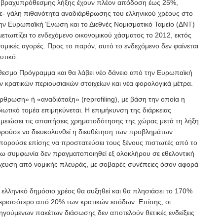
 βραχυπρόθεσμης λήξης έχουν πλέον απόδοση έως 25%,
με- γάλη πιθανότητα αναδιάρθρωσης του ελληνικού χρέους στο
 την Ευρωπαϊκή Ένωση και το Διεθνές Νομισματικό Ταμείο (ΔΝΤ)
ιμετωπίζει το ενδεχόμενο οικονομικού χάσματος το 2012, εκτός
ομικές αγορές. Προς το παρόν, αυτό το ενδεχόμενο δεν φαίνεται
υτικό.
όθεσμο Πρόγραμμα και θα λάβει νέο δάνειο από την Ευρωπαϊκή
ν κρατικών περιουσιακών στοιχείων και νέα φορολογικά μέτρα.
άρθρωση» ή «αναδιάταξη» (reprofiling), με βάση την οποία η
ωτικό τομέα επιμηκύνεται. Η επιμήκυνση της διάρκειας
ειώσει τις απαιτήσεις χρηματοδότησης της χώρας μετά τη λήξη
ορούσε να διευκολυνθεί η διευθέτηση των προβλημάτων
μπορούσε επίσης να προστατεύσει τους ξένους πιστωτές από το
γω συμφωνία δεν πραγματοποιηθεί εξ ολοκλήρου σε εθελοντική
χευση από νομικής πλευράς, με σοβαρές συνέπειες όσον αφορά
 ελληνικό δημόσιο χρέος θα αυξηθεί και θα πλησιάσει το 170%
περισσότερο από 20% των κρατικών εσόδων. Επίσης, οι
ούμενων πακέτων διάσωσης δεν αποτελούν θετικές ενδείξεις