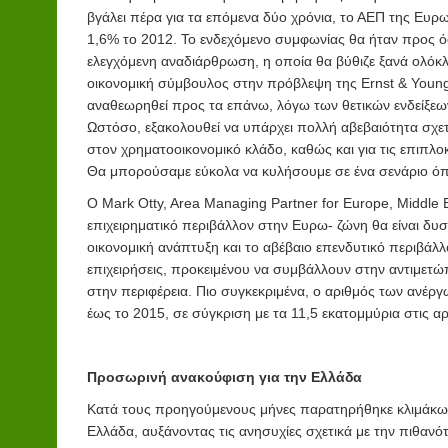
βγάλει πέρα για τα επόμενα δύο χρόνια, το ΑΕΠ της Ευρ
1,6% το 2012. Το ενδεχόμενο συμφωνίας θα ήταν προς όφ
ελεγχόμενη αναδιάρθρωση, η οποία θα βύθιζε ξανά ολόκ
οικονομική σύμβουλος στην πρόβλεψη της Ernst & Young 
αναθεωρηθεί προς τα επάνω, λόγω των θετικών ενδείξεω
Ωστόσο, εξακολουθεί να υπάρχει πολλή αβεβαιότητα σχετ
στον χρηματοοικονομικό κλάδο, καθώς και για τις επιπλο
Θα μπορούσαμε εύκολα να κυλήσουμε σε ένα σενάριο όπ
Ο Mark Otty, Area Managing Partner for Europe, Middle E
επιχειρηματικό περιβάλλον στην Ευρω- ζώνη θα είναι δυ
οικονομική ανάπτυξη και το αβέβαιο επενδυτικό περιβάλλ
επιχειρήσεις, προκειμένου να συμβάλλουν στην αντιμετώπ
στην περιφέρεια. Πιο συγκεκριμένα, ο αριθμός των ανέρ
έως το 2015, σε σύγκριση με τα 11,5 εκατομμύρια στις α
Προσωρινή ανακούφιση για την Ελλάδα
Κατά τους προηγούμενους μήνες παρατηρήθηκε κλιμάκωσ
Ελλάδα, αυξάνοντας τις ανησυχίες σχετικά με την πιθανό