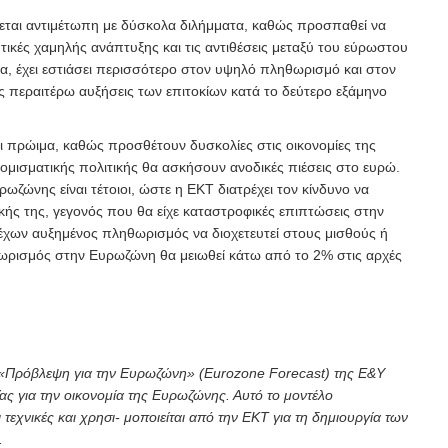
κεται αντιμέτωπη με δύσκολα διλήμματα, καθώς προσπαθεί να
τικές χαμηλής ανάπτυξης και τις αντιθέσεις μεταξύ του εύρωστου
α, έχει εστιάσει περισσότερο στον υψηλό πληθωρισμό και στον
ες περαιτέρω αυξήσεις των επιτοκίων κατά το δεύτερο εξάμηνο
αι πρώιμα, καθώς προσθέτουν δυσκολίες στις οικονομίες της
ομισματικής πολιτικής θα ασκήσουν ανοδικές πιέσεις στο ευρώ.
ωζώνης είναι τέτοιοι, ώστε η ΕΚΤ διατρέχει τον κίνδυνο να
ικής της, γεγονός που θα είχε καταστροφικές επιπτώσεις στην
 τρέχων αυξημένος πληθωρισμός να διοχετευτεί στους μισθούς ή
ληθωρισμός στην Ευρωζώνη θα μειωθεί κάτω από το 2% στις αρχές
ν «Πρόβλεψη για την Ευρωζώνη» (Eurozone Forecast) της E&Y
ας για την οικονομία της Ευρωζώνης. Αυτό το μοντέλο
τεχνικές και χρησι- μοποιείται από την ΕΚΤ για τη δημιουργία των
.