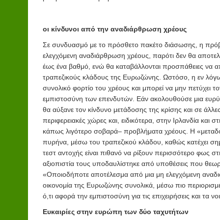
οι κίνδυνοι από την αναδιάρθρωση χρέους
Σε συνδυασμό με το πρόσθετο πακέτο διάσωσης, η πρόβλ
ελεγχόμενη αναδιάρθρωση χρέους, παρότι δεν θα αποτελ
έως ένα βαθμό, ενώ θα καταβάλλονται προσπάθειες να α
τραπεζικούς κλάδους της Ευρωζώνης. Ωστόσο, η εν λόγω
συνολικό φορτίο του χρέους και μπορεί να μην πετύχει 
εμπιστοσύνη των επενδυτών. Εάν ακολουθούσε μια ευρύτ
θα αύξανε τον κίνδυνο μετάδοσης της κρίσης και σε άλλ
περιφερειακές χώρες και, ειδικότερα, στην Ιρλανδία και 
κάπως λιγότερο σοβαρά– προβλήματα χρέους. Η «μεταδο
πυρήνα, μέσω του τραπεζικού κλάδου, καθώς κατέχει σ
τεστ αντοχής είναι πιθανό να ρίξουν περισσότερο φως στ
αξιοπιστία τους υποδαυλίστηκε από υποθέσεις που θεωρή
«Οποιοδήποτε αποτέλεσμα από μια μη ελεγχόμενη αναδ
οικονομία της Ευρωζώνης συνολικά, μέσω πιο περιορισμ
ό,τι αφορά την εμπιστοσύνη για τις επιχειρήσεις και τα νο
Ευκαιρίες στην ευρώπη των δύο ταχυτήτων