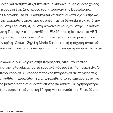
ενής και αντιμετωπίζει πτωτικούς κινδύνους, ορισμένες χώρες
 προσεχή έτη. Στις χώρες του «πυρήνα» της Ευρωζώνης,
ς Ολλανδίας, το ΑΕΠ αναμένεται να αυξηθεί κατά 2,2% ετησίως
ξης ελαφρώς υψηλότερο σε σχέση με τη δεκαετία πριν από την
5% στη Γερμανία, 4,1% στη Φινλανδία και 2,2% στην Ολλανδία,
πως η Πορτογαλία, η Ιρλανδία, η Ελλάδα και η Ισπανία, το ΑΕΠ
ε χρόνια, ποσοστό που δεν αντιστοιχεί ούτε στο μισό από το
την κρίση. Όπως εξηγεί η Marie Diron, «αυτή η ισχυρή ανάπτυξη
ες που επιζητούν να αξιοποιήσουν την αυξανόμενη αγοραστική ισχύ
ανακαλύψουν ευκαιρίες στην περιφέρεια, όπου το κόστος
για την Ιρλανδία, όπου το εργατικό κόστος έχει ήδη μειωθεί». Οι
πίπεδο κλάδων. Ο κλάδος παροχής υπηρεσιών σε επιχειρήσεις
ές, καθώς η Ευρωζώνη θα επωφεληθεί από το έμπειρο εργατικό
άδος μεταποίησης αναμένεται επίσης να ανακάμψει γρηγορότερα
 την εύρωστη εξωτερική ζήτηση για τα αγαθά της Ευρωζώνης,
ι τα επιτόκια