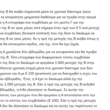
ή της Β θα ανέβει σημαντικά μέσα σε χρονικό διάστημα τριών
 τα απαραίτητα χρηματικά διαθέσιμα για να προβεί στην αγορά
 η Α υπογράφει ένα συμβόλαιο με τον μεσίτη Γ για την
της Β σε τρεις μήνες από σήμερα στην τιμή των € 5 ανά μετοχή.
να συμβόλαιο (forward contract) που της δίνει το δικαίωμα να
της Β σε τρεις μήνες. Αν η τιμή της μετοχής της Β ανέβει όπως η
ία θα αποκομίσει κέρδος, εάν όχι, τότε θα έχει ζημία.
 Α χρειάζεται δύο εβδομάδες για να αποφασίσει εάν θα προβεί
της Β. Τότε υπογράφει ένα διαφορετικού τύπου συμβόλαιο
ίο της δίνει το δικαίωμα να αγοράσει 1.000 μετοχές της Β στην
αδήποτε χρονική στιγμή μέσα στο χρονικό διάστημα των δύο
ρεώνει την Α με € 100 (premium) για να διατηρηθεί η ισχύς του
ύο εβδομάδες. Έτσι, η Α έχει το δικαίωμα αλλά όχι την
ς 1.000 μετοχές της Β. Εάν η τιμή της μετοχής της Β αυξηθεί
βδομάδες, η Α θα εξασκήσει το δικαίωμα. Σε αυτήν την
όστος των μετοχών που θα αγοράσει η Α αποτελείται από την
υν το κόστος του συμβολαίου (€ 100). Εάν η τιμή της μετοχής
η Α δεν θα εξασκήσει το δικαίωμα και σε αυτήν την περίπτωση το