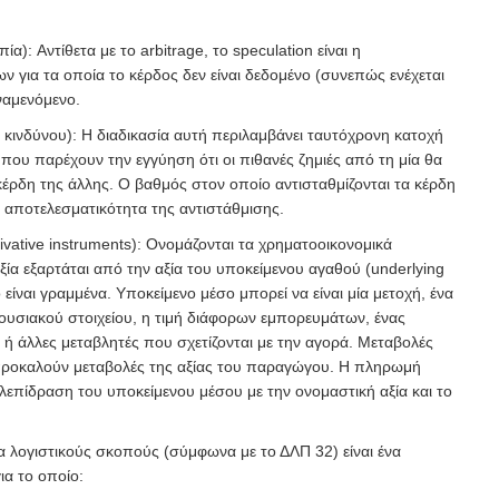
ία): Αντίθετα με το arbitrage, το speculation είναι η
 για τα οποία το κέρδος δεν είναι δεδομένο (συνεπώς ενέχεται
ναμενόμενο.
 κινδύνου): Η διαδικασία αυτή περιλαμβάνει ταυτόχρονη κατοχή
που παρέχουν την εγγύηση ότι οι πιθανές ζημιές από τη μία θα
έρδη της άλλης. Ο βαθμός στον οποίο αντισταθμίζονται τα κέρδη
την αποτελεσματικότητα της αντιστάθμισης.
vative instruments): Ονομάζονται τα χρηματοοικονομικά
ία εξαρτάται από την αξία του υποκείμενου αγαθού (underlying
 είναι γραμμένα. Υποκείμενο μέσο μπορεί να είναι μία μετοχή, ένα
ριουσιακού στοιχείου, η τιμή διάφορων εμπορευμάτων, ένας
ν ή άλλες μεταβλητές που σχετίζονται με την αγορά. Μεταβολές
προκαλούν μεταβολές της αξίας του παραγώγου. Η πληρωμή
λεπίδραση του υποκείμενου μέσου με την ονομαστική αξία και το
α λογιστικούς σκοπούς (σύμφωνα με το ΔΛΠ 32) είναι ένα
ια το οποίο: