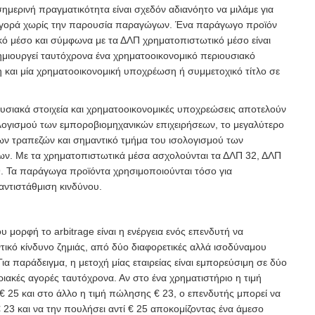
σημερινή πραγματικότητα είναι σχεδόν αδιανόητο να μιλάμε για
αγορά χωρίς την παρουσία παραγώγων. Ένα παράγωγο προϊόν
ικό μέσο και σύμφωνα με τα ΔΛΠ χρηματοπιστωτικό μέσο είναι
μιουργεί ταυτόχρονα ένα χρηματοοικονομικό περιουσιακό
ση και μία χρηματοοικονομική υποχρέωση ή συμμετοχικό τίτλο σε
υσιακά στοιχεία και χρηματοοικονομικές υποχρεώσεις αποτελούν
λογισμού των εμποροβιομηχανικών επιχειρήσεων, το μεγαλύτερο
ων τραπεζών και σημαντικό τμήμα του ισολογισμού των
ων. Με τα χρηματοπιστωτικά μέσα ασχολούνται τα ΔΛΠ 32, ΔΛΠ
9. Τα παράγωγα προϊόντα χρησιμοποιούνται τόσο για
αντιστάθμιση κινδύνου.
του μορφή το arbitrage είναι η ενέργεια ενός επενδυτή να
τικό κίνδυνο ζημιάς, από δύο διαφορετικές αλλά ισοδύναμου
ια παράδειγμα, η μετοχή μίας εταιρείας είναι εμπορεύσιμη σε δύο
ιακές αγορές ταυτόχρονα. Αν στο ένα χρηματιστήριο η τιμή
 € 25 και στο άλλο η τιμή πώλησης € 23, ο επενδυτής μπορεί να
€ 23 και να την πουλήσει αντί € 25 αποκομίζοντας ένα άμεσο