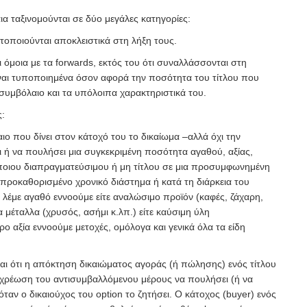
α ταξινομούνται σε δύο μεγάλες κατηγορίες:
κτοποιούνται αποκλειστικά στη λήξη τους.
αι όμοια με τα forwards, εκτός του ότι συναλλάσσονται στη
ίναι τυποποιημένα όσον αφορά την ποσότητα του τίτλου που
συμβόλαιο και τα υπόλοιπα χαρακτηριστικά του.
ς:
αιο που δίνει στον κάτοχό του το δικαίωμα –αλλά όχι την
ή να πουλήσει μια συγκεκριμένη ποσότητα αγαθού, αξίας,
άποιου διαπραγματεύσιμου ή μη τίτλου σε μια προσυμφωνημένη
 προκαθορισμένο χρονικό διάστημα ή κατά τη διάρκεια του
 λέμε αγαθό εννοούμε είτε αναλώσιμο προϊόν (καφές, ζάχαρη,
μα μέταλλα (χρυσός, ασήμι κ.λπ.) είτε καύσιμη ύλη
ρο αξία εννοούμε μετοχές, ομόλογα και γενικά όλα τα είδη
ι ότι η απόκτηση δικαιώματος αγοράς (ή πώλησης) ενός τίτλου
χρέωση του αντισυμβαλλόμενου μέρους να πουλήσει (ή να
όταν ο δικαιούχος του option το ζητήσει. Ο κάτοχος (buyer) ενός