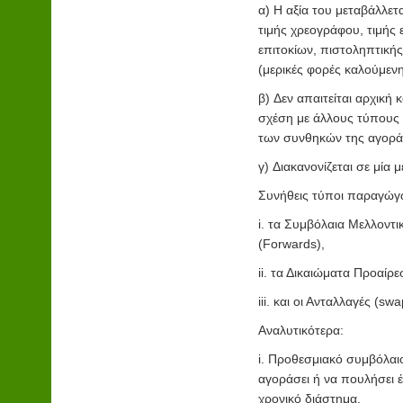
α) Η αξία του μεταβάλλετ
τιμής χρεογράφου, τιμής 
επιτοκίων, πιστοληπτική
(μερικές φορές καλούμενη
β) Δεν απαιτείται αρχική
σχέση με άλλους τύπους
των συνθηκών της αγοράς
γ) Διακανονίζεται σε μία 
Συνήθεις τύποι παραγώγω
i. τα Συμβόλαια Μελλοντ
(Forwards),
ii. τα Δικαιώματα Προαίρε
iii. και οι Ανταλλαγές (swa
Αναλυτικότερα:
i. Προθεσμιακό συμβόλαι
αγοράσει ή να πουλήσει έ
χρονικό διάστημα.