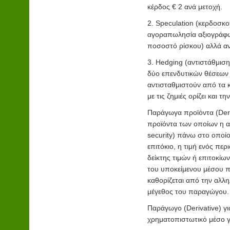
κέρδος € 2 ανά μετοχή.
2. Speculation (κερδοσκοπ
αγοραπωλησία αξιογράφων
ποσοστό ρίσκου) αλλά α
3. Hedging (αντιστάθμιση
δύο επενδυτικών θέσεων 
αντισταθμιστούν από τα κ
με τις ζημιές ορίζει και 
Παράγωγα προϊόντα (Deri
προϊόντα των οποίων η αξ
security) πάνω στο οποίο
επιτόκιο, η τιμή ενός πε
δείκτης τιμών ή επιτοκίω
του υποκείμενου μέσου 
καθορίζεται από την αλλη
μέγεθος του παραγώγου.
Παράγωγο (Derivative) γι
χρηματοπιστωτικό μέσο γ