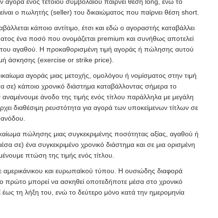
ν αγορά ενός τέτοιου συμβολαίου παίρνει θέση long, ενώ το
ίναι ο πωλητής (seller) του δικαιώματος που παίρνει θέση short.
άλλεται κάποιο αντίτιμο, έτσι και εδώ ο αγοραστής καταβάλλει
ατος ένα ποσό που ονομάζεται premium και συνήθως αποτελεί
 του αγαθού. Η προκαθορισμένη τιμή αγοράς ή πώλησης αυτού
ή άσκησης (exercise or strike price).
ο δικαίωμα αγοράς μιας μετοχής, ομολόγου ή νομίσματος στην τιμή
α σε) κάποιο χρονικό διάστημα καταβάλλοντας σήμερα το
ν αναμένουμε άνοδο της τιμής ενός τίτλου παράλληλα με μεγάλη
ρχει διαθέσιμη ρευστότητα για αγορά των υποκείμενων τίτλων σε
 ανόδου.
δικαίωμα πώλησης μιας συγκεκριμένης ποσότητας αξίας, αγαθού ή
έσα σε) ένα συγκεκριμένο χρονικό διάστημα και σε μια ορισμένη
αμένουμε πτώση της τιμής ενός τίτλου.
σε αμερικάνικου και ευρωπαϊκού τύπου. Η ουσιώδης διαφορά
 το πρώτο μπορεί να ασκηθεί οποτεδήποτε μέσα στο χρονικό
 έως τη λήξη του, ενώ το δεύτερο μόνο κατά την ημερομηνία