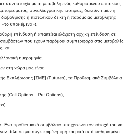
αι σε αντιστοιχία με τη μεταβολή ενός καθορισμένου επιτοκίου,
εμπορεύματος, συναλλαγματικής ισοτιμίας, δεικτών τιμών ή
ς διαβάθμισης ή πιστωτικού δείκτη ή παρόμοιας μεταβλητής
 «το υποκείμενο»).
 καθαρή επένδυση ή απαιτείται ελάχιστη αρχική επένδυση σε
 συμβάσεων που έχουν παρόμοια συμπεριφορά στις μεταβολές
, και
μελλοντική ημερομηνία.
ν στη χώρα μας είναι:
ικής Εκπλήρωσης [ΣΜΕ] (Futures), τα Προθεσμιακά Συμβόλαια
σης (Call Options – Put Options),
ps).
ο: Ένα προθεσμιακό συμβόλαιο υποχρεώνει τον κάτοχό του να
ναν τίτλο σε μια συγκεκριμένη τιμή και μετά από καθορισμένο