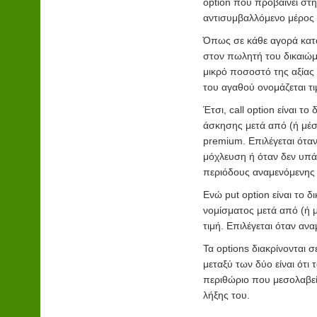
option που προβαίνει στη
αντισυμβαλλόμενο μέρος ε
Όπως σε κάθε αγορά καταβ
στον πωλητή του δικαιώμ
μικρό ποσοστό της αξίας
του αγαθού ονομάζεται τιμ
Έτσι, call option είναι τ
άσκησης μετά από (ή μέσ
premium. Επιλέγεται ότα
μόχλευση ή όταν δεν υπά
περιόδους αναμενόμενης
Ενώ put option είναι το 
νομίσματος μετά από (ή μ
τιμή. Επιλέγεται όταν αν
Τα options διακρίνονται 
μεταξύ των δύο είναι ότι
περιθώριο που μεσολαβεί
λήξης του.