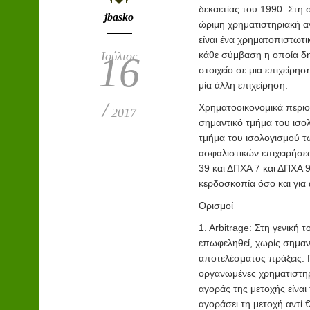
δεκαετίας του 1990. Στη 
jbasko
ώριμη χρηματιστηριακή 
είναι ένα χρηματοπιστωτ
Ιούλιος
κάθε σύμβαση η οποία δη
16
στοιχείο σε μια επιχείρη
μία άλλη επιχείρηση.
/
Χρηματοοικονομικά περιο
2017
σημαντικό τμήμα του ισο
τμήμα του ισολογισμού τ
ασφαλιστικών επιχειρήσε
39 και ΔΠΧΑ 7 και ΔΠΧΑ 
κερδοσκοπία όσο και για 
Ορισμοί
1. Arbitrage: Στη γενική 
επωφεληθεί, χωρίς σημαν
αποτελέσματος πράξεις. Γ
οργανωμένες χρηματιστηρ
αγοράς της μετοχής είναι
αγοράσει τη μετοχή αντί 