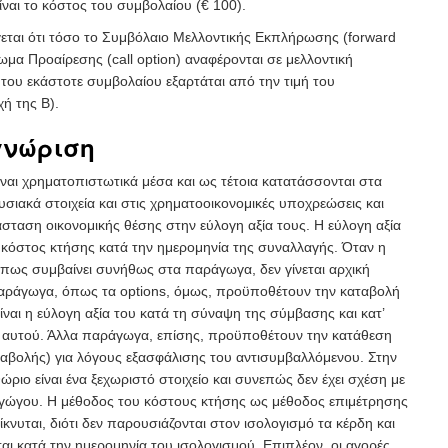
ναι το κόστος του συμβολαίου (€ 100).
ται ότι τόσο το Συμβόλαιο Μελλοντικής Εκπλήρωσης (forward
ίωμα Προαίρεσης (call option) αναφέρονται σε μελλοντική
του εκάστοτε συμβολαίου εξαρτάται από την τιμή του
χή της Β).
γνώριση
ναι χρηματοπιστωτικά μέσα και ως τέτοια κατατάσσονται στα
σιακά στοιχεία και στις χρηματοοικονομικές υποχρεώσεις και
σταση οικονομικής θέσης στην εύλογη αξία τους. Η εύλογη αξία
ο κόστος κτήσης κατά την ημερομηνία της συναλλαγής. Όταν η
 όπως συμβαίνει συνήθως στα παράγωγα, δεν γίνεται αρχική
αράγωγα, όπως τα options, όμως, προϋποθέτουν την καταβολή
ίναι η εύλογη αξία του κατά τη σύναψη της σύμβασης και κατ’
 αυτού. Άλλα παράγωγα, επίσης, προϋποθέτουν την κατάθεση
αβολής) για λόγους εξασφάλισης του αντισυμβαλλόμενου. Στην
ριο είναι ένα ξεχωριστό στοιχείο και συνεπώς δεν έχει σχέση με
αγώγου. Η μέθοδος του κόστους κτήσης ως μέθοδος επιμέτρησης
νυται, διότι δεν παρουσιάζονται στον ισολογισμό τα κέρδη και
αι κατά την ημερομηνία του ισολογισμού. Επιπλέον, οι αγορές