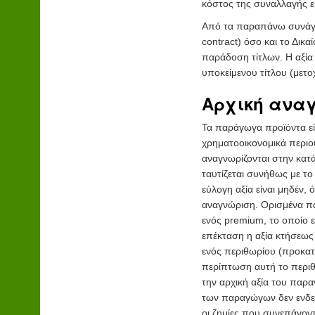
κόστος της συναλλαγής εί
Από τα παραπάνω συνάγε
contract) όσο και το Δικα
παράδοση τίτλων. Η αξία 
υποκείμενου τίτλου (μετο
Αρχική ανα
Τα παράγωγα προϊόντα εί
χρηματοοικονομικά περιου
αναγνωρίζονται στην κατά
ταυτίζεται συνήθως με τ
εύλογη αξία είναι μηδέν,
αναγνώριση. Ορισμένα π
ενός premium, το οποίο ε
επέκταση η αξία κτήσεως
ενός περιθωρίου (προκατ
περίπτωση αυτή το περιθώ
την αρχική αξία του παρ
των παραγώγων δεν ενδείκ
οι ζημίες που συνεπάγοντ