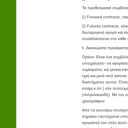
Τα προθεσμιακά συμβόλαι
1) Forward contracts, τα
2) Futures contracts, είν
δευτερογενή αγορά και ε
συναλλάσσεται στο κάθε 
ii. Δικαιώματα προαίρεση
Option: Είναι ένα συμβόλ
υποχρέωση– να αγοράσει 
νομίσματος και γενικά κ
τιμή και μετά από κάποιο
διαστήματος αυτού. Όταν
σιτάρι κ.λπ.) είτε πολύτι
(πετρελαιοειδή). Με τον ό
χρεογράφων.
Από τα ανωτέρω συνάγετα
σημαίνει ταυτόχρονα υπο
αγοράσει) τον τίτλο αυτό 