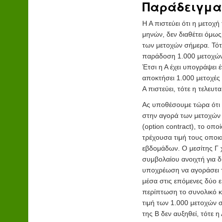
Παράδειγμα
Η Α πιστεύει ότι η μετοχ
μηνών, δεν διαθέτει όμως
των μετοχών σήμερα. Τότε
παράδοση 1.000 μετοχών 
Έτσι η Α έχει υπογράψει έ
αποκτήσει 1.000 μετοχές 
Α πιστεύει, τότε η τελευτα
Ας υποθέσουμε τώρα ότι η
στην αγορά των μετοχών 
(option contract), το οπο
τρέχουσα τιμή τους οποι
εβδομάδων. Ο μεσίτης Γ χ
συμβολαίου ανοιχτή για δ
υποχρέωση να αγοράσει τι
μέσα στις επόμενες δύο ε
περίπτωση το συνολικό κ
τιμή των 1.000 μετοχών σ
της Β δεν αυξηθεί, τότε 