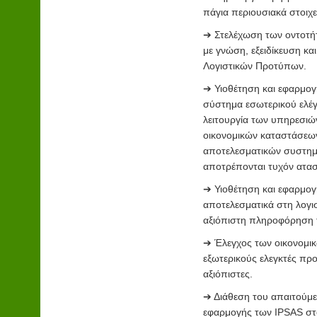
πάγια περιουσιακά στοιχε
➔ Στελέχωση των οντοτή
με γνώση, εξειδίκευση κα
Λογιστικών Προτύπων.
➔ Υιοθέτηση και εφαρμο
σύστημα εσωτερικού ελέγ
λειτουργία των υπηρεσιώ
οικονομικών καταστάσεων
αποτελεσματικών συστημά
αποτρέπονται τυχόν ατασ
➔ Υιοθέτηση και εφαρμ
αποτελεσματικά στη λογι
αξιόπιστη πληροφόρηση τ
➔ Έλεγχος των οικονομι
εξωτερικούς ελεγκτές προ
αξιόπιστες.
➔ Διάθεση του απαιτούμε
εφαρμογής των IPSAS στ