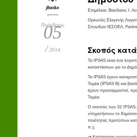
jbasko
Eπιμέλεια: Βασίλειος Ι. Λ
Ορκωτός Ελεγκτής Λογισ
Νοέμβριος
05
Σπουδών ΙΕΣΟΕΛ, Partne
/
Σκοπός κατά
2014
Τα IPSAS είναι ένα λογισ
καταστάσεων για το Δημό
Τα IPSAS έχουν καταρτισ
Τομέα (IPSAS B) και βασί
έχουν προσαρμοστεί, προ
Τομέα.
Ο σκοπός των 32 IPSAS, π
υπηρετήσουν το δημόσιο
ποιότητας προτύπων κατ
π.χ.
➔ Κατάσταση οικονομικής