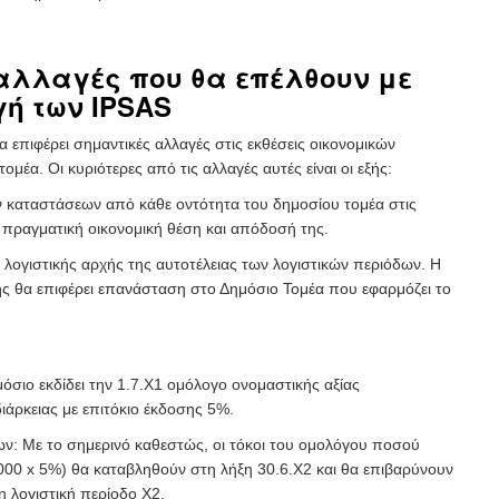
αλλαγές που θα επέλθουν με
ή των IPSAS
επιφέρει σημαντικές αλλαγές στις εκθέσεις οικονομικών
μέα. Οι κυριότερες από τις αλλαγές αυτές είναι οι εξής:
ν καταστάσεων από κάθε οντότητα του δημοσίου τομέα στις
η πραγματική οικονομική θέση και απόδοσή της.
 λογιστικής αρχής της αυτοτέλειας των λογιστικών περιόδων. Η
ς θα επιφέρει επανάσταση στο Δημόσιο Τομέα που εφαρμόζει το
όσιο εκδίδει την 1.7.Χ1 ομόλογο ονομαστικής αξίας
ιάρκειας με επιτόκιο έκδοσης 5%.
κων: Με το σημερινό καθεστώς, οι τόκοι του ομολόγου ποσού
000 x 5%) θα καταβληθούν στη λήξη 30.6.Χ2 και θα επιβαρύνουν
η λογιστική περίοδο Χ2.