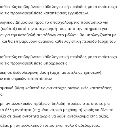
 καθεστώς επιβαρύνεται κάθε λογιστική περίοδος με το αντίστοιχο
ια τις προαναφερθείσες καταπτώσεις εγγυήσεων.
Ελληνικού Δημοσίου προς το απασχολούμενο προσωπικό για
(εφάπαξ) κατά την αποχώρησή τους από την υπηρεσία για
αι για την καταβολή συντάξεων στο μέλλον, θα υπολογίζονται με
 και θα επιβαρύνουν ανάλογα κάθε λογιστική περίοδο (αρχή του
 καθεστώς επιβαρύνεται κάθε λογιστική περίοδος με το αντίστοιχο
ια τις προαναφερθείσες υποχρεώσεις.
στική σε δεδουλευμένη βάση (αρχή αυτοτέλειας χρήσεων)
των οικονομικών καταστάσεων.
ταμειακή βάση καθιστά τις αντίστοιχες οικονομικές καταστάσεις
ς.
ν μη ανταλλακτικών πράξεων, δηλαδή, πράξεις στις οποίες μια
πό άλλη οντότητα (π.χ. ένα ιατρικό μηχάνημα) χωρίς να δίνει το
ι αξία σε άλλη οντότητα χωρίς να λάβει αντάλλαγμα ίσης αξίας.
άξεις μη ανταλλακτικού τύπου είναι πολύ διαδεδομένες.