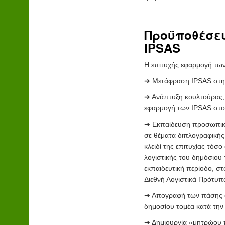
Προϋποθέσει
IPSAS
Η επιτυχής εφαρμογή των
➔ Μετάφραση IPSAS στην
➔ Ανάπτυξη κουλτούρας, 
εφαρμογή των IPSAS στον
➔ Εκπαίδευση προσωπικού
σε θέματα διπλογραφικής
κλειδί της επιτυχίας τό
λογιστικής του δημόσιου
εκπαιδευτική περίοδο, στ
Διεθνή Λογιστικά Πρότυπ
➔ Απογραφή των πάσης φ
δημοσίου τομέα κατά την
➔ Δημιουργία «μητρώου π