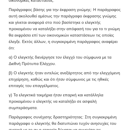
οικονομικές καταστάσεις.
Παράγραφος βάσης για την έκφραση γνώμης: Η παράγραφος
αυτή ακολουθεί αμέσως την παράγραφο έκφρασης γνώμης
και γίνεται αναφορά στο πού βασίστηκε ο ελεγκτής
προκειμένου να καταλήξει στην απόφασή του για το τι γνώμη
θα εκφράσει επί των οικονομικών καταστάσεων τις οποίες
έλεγξε. Εκτός άλλων, η συγκεκριμένη παράγραφος αναφέρει
ότι:
α) Ο ελεγκτής διενέργησε τον έλεγχό του σύμφωνα με τα
Διεθνή Πρότυπα Ελέγχου.
β) Ο ελεγκτής ήταν εντελώς ανεξάρτητος από την ελεγχόμενη
επιχείρηση, καθώς και ότι ήταν σύμφωνος με τις ηθικές
επιταγές του επαγγέλματος.
γ) Τα ελεγκτικά τεκμήρια ήταν επαρκή και κατάλληλα
προκειμένου ο ελεγκτής να καταλήξει σε ασφαλή
συμπεράσματα.
Παράγραφος συνέχισης δραστηριότητας: Στη συγκεκριμένη
παράγραφο ο ελεγκτής θα διατυπώνει τυχόν ανησυχίες του
σχετικά με το αν η εταιρεία δύναται να συνεχίσει τις