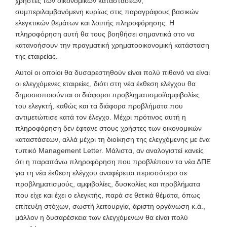
χρήστες των οικονομικών καταστάσεων,
συμπεριλαμβανόμενη κυρίως στις παραγράφους βασικών
ελεγκτικών θεμάτων και λοιπής πληροφόρησης. Η
πληροφόρηση αυτή θα τους βοηθήσει σημαντικά στο να
κατανοήσουν την πραγματική χρηματοοικονομική κατάσταση
της εταιρείας.
Αυτοί οι οποίοι θα δυσαρεστηθούν είναι πολύ πιθανό να είναι
οι ελεγχόμενες εταιρείες, διότι στη νέα έκθεση ελέγχου θα
δημοσιοποιούνται οι διάφοροι προβληματισμοί/αμφιβολίες
του ελεγκτή, καθώς και τα διάφορα προβλήματα που
αντιμετώπισε κατά τον έλεγχο. Μέχρι πρότινος αυτή η
πληροφόρηση δεν έφτανε στους χρήστες των οικονομικών
καταστάσεων, αλλά μέχρι τη διοίκηση της ελεγχόμενης με ένα
τυπικό Management Letter. Μάλιστα, αν αναλογιστεί κανείς
ότι η παραπάνω πληροφόρηση που προβλέπουν τα νέα ΔΠΕ
για τη νέα έκθεση ελέγχου αναφέρεται περισσότερο σε
προβληματισμούς, αμφιβολίες, δυσκολίες και προβλήματα
που είχε και έχει ο ελεγκτής, παρά σε θετικά θέματα, όπως
επίτευξη στόχων, σωστή λειτουργία, άριστη οργάνωση κ.ά.,
μάλλον η δυσαρέσκεια των ελεγχόμενων θα είναι πολύ