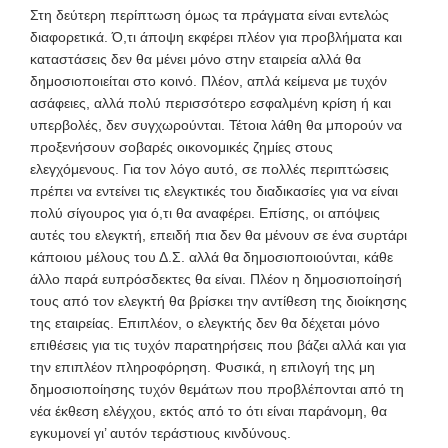
Στη δεύτερη περίπτωση όμως τα πράγματα είναι εντελώς
διαφορετικά. Ό,τι άποψη εκφέρει πλέον για προβλήματα και
καταστάσεις δεν θα μένει μόνο στην εταιρεία αλλά θα
δημοσιοποιείται στο κοινό. Πλέον, απλά κείμενα με τυχόν
ασάφειες, αλλά πολύ περισσότερο εσφαλμένη κρίση ή και
υπερβολές, δεν συγχωρούνται. Τέτοια λάθη θα μπορούν να
προξενήσουν σοβαρές οικονομικές ζημίες στους
ελεγχόμενους. Για τον λόγο αυτό, σε πολλές περιπτώσεις
πρέπει να εντείνει τις ελεγκτικές του διαδικασίες για να είναι
πολύ σίγουρος για ό,τι θα αναφέρει. Επίσης, οι απόψεις
αυτές του ελεγκτή, επειδή πια δεν θα μένουν σε ένα συρτάρι
κάποιου μέλους του Δ.Σ. αλλά θα δημοσιοποιούνται, κάθε
άλλο παρά ευπρόσδεκτες θα είναι. Πλέον η δημοσιοποίησή
τους από τον ελεγκτή θα βρίσκει την αντίθεση της διοίκησης
της εταιρείας. Επιπλέον, ο ελεγκτής δεν θα δέχεται μόνο
επιθέσεις για τις τυχόν παρατηρήσεις που βάζει αλλά και για
την επιπλέον πληροφόρηση. Φυσικά, η επιλογή της μη
δημοσιοποίησης τυχόν θεμάτων που προβλέπονται από τη
νέα έκθεση ελέγχου, εκτός από το ότι είναι παράνομη, θα
εγκυμονεί γι’ αυτόν τεράστιους κινδύνους.