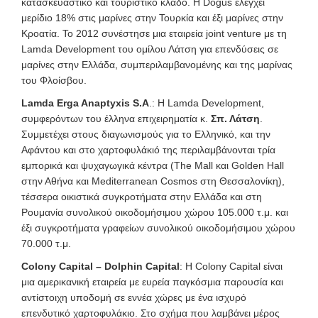
κατασκευαστικό και τουριστικό κλάδο. Η Dogus ελέγχει
μερίδιο 18% στις μαρίνες στην Τουρκία και έξι μαρίνες στην
Κροατία. Το 2012 συνέστησε μια εταιρεία joint venture με τη
Lamda Development του ομίλου Λάτση για επενδύσεις σε
μαρίνες στην Ελλάδα, συμπεριλαμβανομένης και της μαρίνας
του Φλοίσβου.
Lamda Erga Anaptyxis S.A
.: Η Lamda Development,
συμφερόντων του έλληνα επιχειρηματία κ.
Σπ. Λάτση
.
Συμμετέχει στους διαγωνισμούς για το Ελληνικό, και την
Αφάντου και στο χαρτοφυλάκιό της περιλαμβάνονται τρία
εμπορικά και ψυχαγωγικά κέντρα (Τhe Mall και Golden Hall
στην Αθήνα και Mediterranean Cosmos στη Θεσσαλονίκη),
τέσσερα οικιστικά συγκροτήματα στην Ελλάδα και στη
Ρουμανία συνολικού οικοδομήσιμου χώρου 105.000 τ.μ. και
έξι συγκροτήματα γραφείων συνολικού οικοδομήσιμου χώρου
70.000 τ.μ.
Colony Capital – Dolphin Capital
: Η Colony Capital είναι
μια αμερικανική εταιρεία με ευρεία παγκόσμια παρουσία και
αντίστοιχη υποδομή σε εννέα χώρες με ένα ισχυρό
επενδυτικό χαρτοφυλάκιο. Στο σχήμα που λαμβάνει μέρος