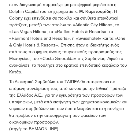
στον διαγωνισμό συμμετέχει με μειοψηφικό μερίδιο και η
Dolphin Capital του επιχειρηματία κ.
Μ. Καμπουρίδη
. H
Colony έχει επενδύσει σε ποικίλα και σύνθετα επενδυτικά
πρότζεκτ, μεταξύ των οποίων το «Atlantic City Hilton», το
«Las Vegas Hilton», τα «Raffles Hotels & Resorts», τα
«Fairmont Hotels and Resorts», η «Swisshotel» και τα «One
& Only Hotels & Resorts». Επίσης ήταν ο ιδιοκτήτης ενός
από τους πιο φημισμένους τουριστικούς προορισμούς της
Μεσογείου, του «Costa Smeralda» της Σαρδηνίας. Αφού το
ανακαίνισε, το πούλησε στο κρατικό επενδυτικό κεφάλαιο του
Κατάρ.
Το Διοικητικό Συμβούλιο του ΤΑΙΠΕΔ θα αποφασίσει σε
επόμενη συνεδρίασή του, από κοινού με την Εθνική Τράπεζα
της Ελλάδος Α.Ε., για την εγκυρότητα των προσφορών των
υποψηφίων, μετά από εισήγηση των χρηματοοικονομικών και
νομικών συμβούλων και των δυο πλευρών και στη συνέχεια
θα προβούν στην αποσφράγιση των φακέλων των
οικονομικών προσφορών.
(πηγή: το ΒΗΜΑONLINE)