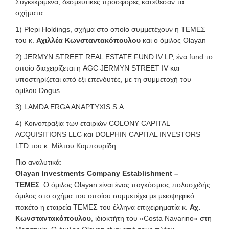
Συγκεκριμένα, δεσμευτικές προσφορές κατέθεσαν τα
σχήματα:
1) Plepi Holdings, σχήμα στο οποίο συμμετέχουν η ΤΕΜΕΣ
του κ.
Αχιλλέα Κωνσταντακόπουλου
και ο όμιλος Olayan
2) JERMYN STREET REAL ESTATE FUND IV LP, ένα fund το
οποίο διαχειρίζεται η AGC JERMYN STREET IV και
υποστηρίζεται από έξι επενδυτές, με τη συμμετοχή του
ομίλου Dogus
3) LAMDA ERGA ANAPTYXIS S.A.
4) Κοινοπραξία των εταιριών COLONY CAPITAL
ACQUISITIONS LLC και DOLPHIN CAPITAL INVESTORS
LTD του κ. Μίλτου Καμπουρίδη
Πιο αναλυτικά:
Olayan Investments Company Establishment –
ΤΕΜΕΣ
: Ο όμιλος Olayan είναι ένας παγκόσμιος πολυσχιδής
όμιλος στο σχήμα του οποίου συμμετέχει με μειοψηφικό
πακέτο η εταιρεία ΤΕΜΕΣ του έλληνα επιχειρηματία κ.
Αχ.
Κωνσταντακόπουλου
, ιδιοκτήτη του «Costa Navarino» στη