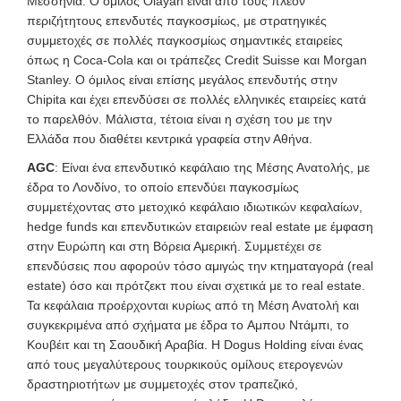
Μεσσηνία. Ο όμιλος Olayan είναι από τους πλέον
περιζήτητους επενδυτές παγκοσμίως, με στρατηγικές
συμμετοχές σε πολλές παγκοσμίως σημαντικές εταιρείες
όπως η Coca-Cola και οι τράπεζες Credit Suisse και Morgan
Stanley. O όμιλος είναι επίσης μεγάλος επενδυτής στην
Chipita και έχει επενδύσει σε πολλές ελληνικές εταιρείες κατά
το παρελθόν. Μάλιστα, τέτοια είναι η σχέση του με την
Ελλάδα που διαθέτει κεντρικά γραφεία στην Αθήνα.
AGC
: Είναι ένα επενδυτικό κεφάλαιο της Μέσης Ανατολής, με
έδρα το Λονδίνο, το οποίο επενδύει παγκοσμίως
συμμετέχοντας στο μετοχικό κεφάλαιο ιδιωτικών κεφαλαίων,
hedge funds και επενδυτικών εταιρειών real estate με έμφαση
στην Ευρώπη και στη Βόρεια Αμερική. Συμμετέχει σε
επενδύσεις που αφορούν τόσο αμιγώς την κτηματαγορά (real
estate) όσο και πρότζεκτ που είναι σχετικά με το real estate.
Τα κεφάλαια προέρχονται κυρίως από τη Μέση Ανατολή και
συγκεκριμένα από σχήματα με έδρα το Aμπου Ντάμπι, το
Κουβέιτ και τη Σαουδική Αραβία. Η Dogus Holding είναι ένας
από τους μεγαλύτερους τουρκικούς ομίλους ετερογενών
δραστηριοτήτων με συμμετοχές στον τραπεζικό,