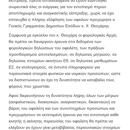
είσπραξης πρέπει αποδεδειγμένα να έχουν εξαντληθεί
σωρευτικά όλες οι ενέργειες για τον εντοπισμό πηγών
αποπληρωμής και αναγκαστικής είσπραξης, χωρίς να έχει
επιτευχθεί η πλήρης εξόφληση των οφειλών προχώρησε ο
Γενικός Γραμματέας Δημοσίων Εσόδων κ. Χ. Θεοχάρης.
Σύμφωνα με εγκύκλιο του κ. Θεοχάρη οι φορολογικές Αρχές
θα πρέπει να διενεργούν έρευνα στα δεδομένα των
φορολογικών δηλώσεων του οφειλέτη, των πράξεων
προσδιορισμού αποτελεσμάτων, σε δηλώσεις μητρώου, σε
δηλώσεις στοιχείων ακινήτων Ε9, σε δηλώσεις μισθωμάτων
Ε2, σε ισολογισμούς, σε έντυπα πληροφοριών για
περιουσιακά στοιχεία φυσικών και νομικών προσώπων, ώστε
να διαπιστώνουν αν έχει τη δυνατότητα να καταβάλει τους
φόρους που χρωστάει.
Αφού διερευνήσουν τη δυνατότητα λήψης όλων των μέτρων
(ασφαλιστικών, διοικητικών, αναγκαστικών, δικαστικών) σε
βάρος του οφειλέτη και των συνυποχρέων προσώπων και
προχωρήσουν σε εκτεταμένη έρευνα για τον εντοπισμό κάθε
κινητής ή ακίνητης περιουσίας του οφειλέτη θα πρέπει να
ελέγξουν αν έχουν γίνει μεταβιβάσεις περιουσιακών στοιχείων