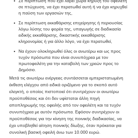
Σε περίπτωση που έχει λάβει χώρα κήρυξη του οφειλέτη
σε πτώχευση, να έχει περατωθεί αυτή ή να έχει κηρυχθεί
η παύση των εργασιών της,
Σε περίπτωση εκκαθάρισης επιχείρησης ή περιουσίας
λόγω λύσης του φορέα της, υπαγωγής σε διαδικασία
ειδικής εκκαθάρισης, δικαστικής εκκαθάρισης
κληρονομίας ή για άλλο λόγο, να έχει περατωθεί,
Να έχουν ολοκληρωθεί όλες οι ανωτέρω και ως προς
τυχόν πρόσωπα που είναι συνυπόχρεα με τον
πρωτοφειλέτη για την καταβολή των χρεών προς το
Δημόσιο.
Μετά τις ανωτέρω ενέργειες συντάσσεται εμπεριστατωμένη
έκθεση ελέγχου από ειδικά οριζόμενο για το σκοπό αυτό
ελεγκτή, ο οποίος πιστοποιεί ότι συντρέχουν οι ανωτέρω
προϋποθέσεις και ότι δεν υφίσταται άλλη πηγή
αποπληρωμής της οφειλής από τον οφειλέτη και τα τυχόν
συνυπόχρεα με αυτόν πρόσωπα. Εφόσον συντρέχουν οι
προϋποθέσεις για την κίνηση της ποινικής διαδικασίας, να
έχει υποβληθεί αίτηση ποινικής δίωξης, όταν πρόκειται για
συνολική βασική οφειλή άνω των 10.000 ευρώ.