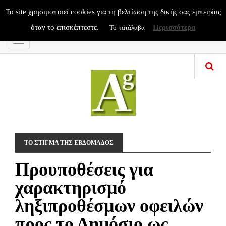
To site χρησιμοποιεί cookies για τη βελτίωση της δικής σας εμπειρίας
όταν το επισκέπτεστε.
Περισσότερα
Το κατάλαβα
Menu
ΤΟ ΣΤΙΓΜΑ ΤΗΣ ΕΒΔΟΜΑΔΟΣ
Προυποθέσεις για
χαρακτηρισμό
ληξιπροθέσμων οφειλών
προς το Δημόσιο ως