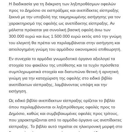
Η διαδικασία για τη διάκριση των ληξιπροθέσμων οφειλών
προς το Δημόσιο σε εισπράξιμες και ανεπίδεκτες είσπραξης
ξεκινά με την υποβολή της τεκμηριωμένης εισήγησης για τον
χαρακτηρισμό της οφειλής ως ανεπίδεκτης είσπραξης. Αν
μάλιστα πρόκειται για συνολική βασική οφειλή άνω των
300.000 ευρώ και έως 1.500.000 ευρώ εκτός από την γνώμη
του ελεγκτή θα πρέπει να περιλαμβάνεται στην εισήγηση και
αιτιολογημένη γνώμη του αρμόδιου οικονομικού επιθεωρητή.
Εν συνεχεία το αρμόδιο γνωμοδοτικό όργανο αξιολογεί τα
στοιχεία του φακέλου της υπόθεσης και τα τυχόν πρόσθετα
συμπληρωματικά στοιχεία και διατυπώνει θετική ή αρνητική
γνώμη για την καταχώριση της οφειλής στο ειδικό βιβλίο
ανεπίδεκτων είσπραξης, λαμβάνοντας υπόψη και την
εισήγηση.
Ως ειδικό βιβλίο ανεπίδεκτων είσπραξης ορίζεται το βιβλίο
όπου περιλαμβάνονται οι ληξιπρόθεσμες οφειλές προς το
Δημόσιο, καθώς και συμβεβαιωμένες οφειλές προς τρίτους,
που χαρακτηρίζονται από το αρμόδιο όργανο ως ανεπίδεκτες
είσπραξης. Το βιβλίο αυτό τηρείται σε ηλεκτρονική μορφή στο