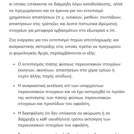
οι οποίες υπόκεινται σε διάρρηξη λόγω καταδολίευσης, αλλά
να προχωρήσουν και σε έρευνα για τον εντοπισμό
χρηματικών απαιτήσεων (π.χ. ενοικίων, μισθών, συντάξεων,
απαιτήσεων στις τράπεζες και λοιπά πιστωτικά ιδρύματα),
στοιχείων για μεταφορά εμβασμάτων στο εξωτερικό κ.λπ..
Στις ενέργειες για τον εντοπισμό πηγών αποπληρωμής και
αναγκαστικής είσπραξης στις οποίες πρέπει να προχωρούν
οι φορολογικές Αρχές περιλαμβάνονται οι εξής:
Ο εντοπισμός πάσης φύσεως περιουσιακών στοιχείων
(κινητών, ακινήτων, απαιτήσεων στα χέρια τρίτων ή
τυχόν άλλης πηγής εσόδων),
Η αναγκαστική εκτέλεση επί των υπαρχόντων
περιουσιακών στοιχείων και να έχει εισπραχθεί το προϊόν
της εκποίησης των πάσης φύσεως περιουσιακών
στοιχείων και προσόδων του οφειλέτη,
Η διασφάλιση ότι δεν υπόκειται σε ακύρωση ή σε
διάρρηξη η καθ’ οιονδήποτε τρόπο εκποίηση των
περιουσιακών στοιχείων του οφειλέτη,