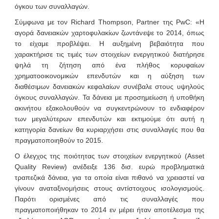
όγκου των συναλλαγών.
Σύμφωνα με τον Richard Thompson, Partner της PwC: «Η
αγορά δανειακών χαρτοφυλακίων ζωντάνεψε το 2014, όπως
το είχαμε προβλέψει. Η αυξημένη βεβαιότητα που
χαρακτήρισε τις τιμές των στοιχείων ενεργητικού διατήρησε
ψηλά τη ζήτηση από ένα πλήθος κορυφαίων
χρηματοοικονομικών επενδυτών και η αύξηση των
διαθέσιμων δανειακών κεφαλαίων συνέβαλε στους υψηλούς
όγκους συναλλαγών. Τα δάνεια με προσημείωση ή υποθήκη
ακινήτου εξακολουθούν να συγκεντρώνουν το ενδιαφέρον
των μεγαλύτερων επενδυτών και εκτιμούμε ότι αυτή η
κατηγορία δανείων θα κυριαρχήσει στις συναλλαγές που θα
πραγματοποιηθούν το 2015.
Ο έλεγχος της ποιότητας των στοιχείων ενεργητικού (Asset
Quality Review) ανέδειξε 136 δισ. ευρώ προβληματικά
τραπεζικά δάνεια, για τα οποία είναι πιθανό να χρειαστεί να
γίνουν αναταξινομήσεις στους αντίστοιχους ισολογισμούς.
Παρότι ορισμένες από τις συναλλαγές που
πραγματοποιήθηκαν το 2014 εν μέρει ήταν αποτέλεσμα της