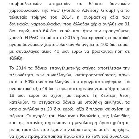
συμβουλευτικών υπηρεσιών σε θέματα δανειακών
χαρτοφυλακίων της PwC (Portfolio Advisory Group) για το
τελευταίο τρίμηνο του 2014, η ονομαστική αξία των
δανειακών χαρτοφυλακίων που άλλαξαν χέρια ανήλθε σε 91
δισ. ευρώ, από 64 δισ. ευρώ που ήταν την προηγούμενη
χρονιά. Η PwC εκτιμά ότι το 2015 η δευτερογενής ευρωπαϊκή
αγορά δανειακών χαρτοφυλακίων θα αγγίξει τα 100 δισ. ευρώ,
με συναλλαγές αξίας 40 δισ. ευρώ να βρίσκονται ήδη σε
εξέλιξη.
Το 2014 τα δάνεια επαγγελματικής στέγης αποτέλεσαν την
πλειονότητα των συναλλαγών, αντιπροσωπεύοντας πάνω
από το 50% των συναλλαγών που πραγματοποιήθηκαν –με
ονομαστική αξία 49 δισ. ευρώ και σημειώνοντας αύξηση κατά
18 δισ. ευρώ σε σχέση με πέρυσι. Τη δεύτερη θέση
κατέλαβαν τα στεγαστικά δάνεια με υποθήκη ακινήτου, τα
οποία ανήλθαν σε 20 δισ. ευρώ, αξία διπλάσια σε σχέση με
πέρυσι. Οι αγορές του Ηνωμένου Βασιλείου, της Ιρλανδίας
και της Ισπανίας σημείωσαν τη μεγαλύτερη δραστηριότητα,
με τις τράπεζες που έχουν την έδρα τους σε αυτές τις χώρες
να έχουν πραγματοποιήσει πάνω από το 75% του συνολικού