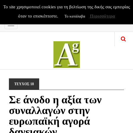
To site χρησιμοποιεί cookies για τη βελτίωση της δικής σας εμπειρίας
όταν το επισκέπτεστε.
Περισσότερα
Το κατάλαβα
Menu
ΤΕΥΧΟΣ 18
Σε άνοδο η αξία των
συναλλαγών στην
ευρωπαϊκή αγορά
δανειακών