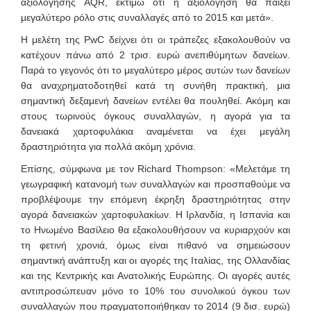
αξιολόγησης AQR, εκτιμώ ότι η αξιολόγηση θα παίξει
μεγαλύτερο ρόλο στις συναλλαγές από το 2015 και μετά».
Η μελέτη της PwC δείχνει ότι οι τράπεζες εξακολουθούν να
κατέχουν πάνω από 2 τρισ. ευρώ ανεπιθύμητων δανείων.
Παρά το γεγονός ότι το μεγαλύτερο μέρος αυτών των δανείων
θα αναχρηματοδοτηθεί κατά τη συνήθη πρακτική, μια
σημαντική δεξαμενή δανείων εντέλει θα πουληθεί. Ακόμη και
στους τωρινούς όγκους συναλλαγών, η αγορά για τα
δανειακά χαρτοφυλάκια αναμένεται να έχει μεγάλη
δραστηριότητα για πολλά ακόμη χρόνια.
Επίσης, σύμφωνα με τον Richard Thompson: «Μελετάμε τη
γεωγραφική κατανομή των συναλλαγών και προσπαθούμε να
προβλέψουμε την επόμενη έκρηξη δραστηριότητας στην
αγορά δανειακών χαρτοφυλακίων. Η Ιρλανδία, η Ισπανία και
το Ηνωμένο Βασίλειο θα εξακολουθήσουν να κυριαρχούν και
τη φετινή χρονιά, όμως είναι πιθανό να σημειώσουν
σημαντική ανάπτυξη και οι αγορές της Ιταλίας, της Ολλανδίας
και της Κεντρικής και Ανατολικής Ευρώπης. Οι αγορές αυτές
αντιπροσώπευαν μόνο το 10% του συνολικού όγκου των
συναλλαγών που πραγματοποιήθηκαν το 2014 (9 δισ. ευρώ)