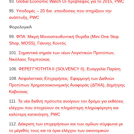
93.
Global Economic Watch Οι προβλέψεις για το 2015, PWC
95.
Υποδομές – 20 δισ. επενδύσεις που στηρίζουν την
ανάπτυξη, PWC
ΦορολογικΆ
99.
ΦΠΑ: Μικρή Μονοαπευθυντική Θυρίδα (Mini One Stop
Shop, MOSS), Γιάννης Κοντός
101.
Σημαντικά σημεία των νέων Λογιστικών Προτύπων,
Νικόλαος Τσιμπούκας
106.
ΦΕΡΕΓΓΥΟΤΗΤΑ ΙΙ (SOLVENCY II), Ευαγγελία Παρίση
108.
Ασφαλιστικές Επιχειρήσεις: Εφαρμογή των Διεθνών
Προτύπων Χρηματοοικονομικής Αναφοράς (ΔΠΧΑ), Δημήτρης
Καβούκας
111.
Τα νέα διεθνή πρότυπα ανοίγουν τον δρόμο για εκθέσεις
ελέγχου που στοχεύουν σε πληρέστερη πληροφόρηση και
καλύτερη κατανόηση, PWC
112.
Διάκριση των επιχειρήσεων και των ομίλων σύμφωνα με
το μέγεθός τους και τα όρια ελέγχου των οικονομικών