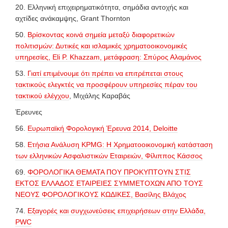
20. Ελληνική επιχειρηματικότητα, σημάδια αντοχής και
αχτίδες ανάκαμψης, Grant Thornton
50.
Βρίσκοντας κοινά σημεία μεταξύ διαφορετικών
πολιτισμών: Δυτικές και ισλαμικές χρηματοοικονομικές
υπηρεσίες, Εli Ρ. Κhazzam, μετάφραση: Σπύρος Αλαμάνος
53.
Γιατί επιμένουμε ότι πρέπει να επιτρέπεται στους
τακτικούς ελεγκτές να προσφέρουν υπηρεσίες πέραν του
τακτικού ελέγχου
, Μιχάλης Καραβάς
Έρευνες
56.
Ευρωπαϊκή Φορολογική Έρευνα 2014, Deloitte
58.
Ετήσια Ανάλυση KPMG: Η Χρηματοοικονομική κατάσταση
των ελληνικών Ασφαλιστικών Εταιρειών, Φίλιππος Κάσσος
69.
ΦΟΡΟΛΟΓΙΚΑ ΘΕΜΑΤΑ ΠΟΥ ΠΡΟΚΥΠΤΟΥΝ ΣΤΙΣ
ΕΚΤΟΣ ΕΛΛΑΔΟΣ ΕΤΑΙΡΕΙΕΣ ΣΥΜΜΕΤΟΧΩΝ ΑΠΟ ΤΟΥΣ
ΝΕΟΥΣ ΦΟΡΟΛΟΓΙΚΟΥΣ ΚΩΔΙΚΕΣ, Βασίλης Βλάχος
74.
Εξαγορές και συγχωνεύσεις επιχειρήσεων στην Ελλάδα,
PWC