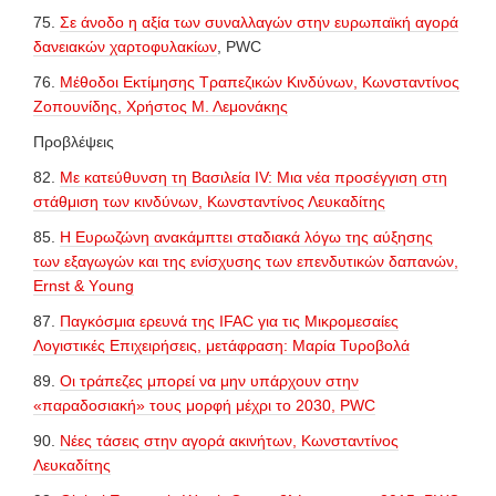
75.
Σε άνοδο η αξία των συναλλαγών στην ευρωπαϊκή αγορά
δανειακών χαρτοφυλακίων
, PWC
76.
Μέθοδοι Εκτίμησης Τραπεζικών Κινδύνων, Κωνσταντίνος
Ζοπουνίδης, Χρήστος Μ. Λεμονάκης
Προβλέψεις
82.
Με κατεύθυνση τη Βασιλεία IV: Μια νέα προσέγγιση στη
στάθμιση των κινδύνων, Κωνσταντίνος Λευκαδίτης
85.
Η Ευρωζώνη ανακάμπτει σταδιακά λόγω της αύξησης
των εξαγωγών και της ενίσχυσης των επενδυτικών δαπανών,
Εrnst & Υoung
87.
Παγκόσμια ερευνά της IFAC για τις Μικρομεσαίες
Λογιστικές Επιχειρήσεις, μετάφραση: Μαρία Τυροβολά
89.
Οι τράπεζες μπορεί να μην υπάρχουν στην
«παραδοσιακή» τους μορφή μέχρι το 2030, PWC
90.
Νέες τάσεις στην αγορά ακινήτων, Κωνσταντίνος
Λευκαδίτης