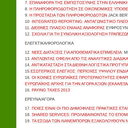
7.
ΕΠΑΝΑΦΟΡΑ ΤΗΣ ΕΜΠΙΣΤΟΣΥΝΗΣ ΣΤΗΝ ΕΛΛΗΝΙΚ
8.
Η ΠΛΗΡΟΦΟΡΙΟΔΟΤΗΣΗ ΣΕ ΟΙΚΟΝΟΜΙΚΕΣ ΥΠΟΘΕ
9.
Η ΠΡΟΣΤΑΣΙΑ ΤΩΝ ΠΛΗΡΟΦΟΡΙΟΔΟΤΩΝ
JACK BE
10.
INTEGRATED REPORTING: ΑΝΤΑΓΩΝΙΣΤΙΚΟ ΠΛΕΟ
11.
ΔΙΕΘΝΕΣ ΠΛΑΙΣΙΟ ΕΝΙΑΙΑΣ ΑΝΑΦΟΡΑΣ
ΕΥΦΡΟΣΥΝΗ
12.
ΣΧΟΛΙΑ ΓΙΑ ΤΗ ΣΥΝΟΛΙΚΗ ΑΞΙΟΛΟΓΗΣΗ ΤΡΑΠΕΖΩ
ΕΛΕΓΚΤΙΚΑ/ΦΟΡΟΛΟΓΙΚΑ
12.
ΝΕΕΣ ΔΙΑΤΑΞΕΙΣ ΓΙΑ ΑΠΟΘΕΜΑΤΙΚΑ ΕΠΙΜΕΛΕΙΑ
: 
13.
ΑΝΤΛΩΝΤΑΣ ΟΦΕΛΗ ΑΠΟ ΤΙΣ ΑΝΑΛΥΤΙΚΕΣ ΔΙΑΔΙΚ
14.
ΑΝΤΙΚΑΤΑΣΤΑΣΗ ΣΤΑ ΔΙΕΘΝΗ ΛΟΓΙΣΤΙΚΑ ΠΡΟΤΥΠΑ
15.
ΕΣΩΤΕΡΙΚΟΣ ΕΛΕΓΧΟΣ: ΠΕΡΙΟΧΕΣ ΥΨΗΛΟΥ ΕΝΔ
16.
ΟΙ ΚΟΙΝΕΣ ΕΥΡΩΠΑΪΚΕΣ ΠΡΟΤΕΡΑΙΟΤΗΤΕΣ ΕΦΑΡΜ
ΕΥΡΩΠΑΪΚΗΣ ΑΡΧΗΣ ΓΙΑ ΤΗΝ ΑΓΟΡΑ ΑΞΙΩΝ (ΕΚΑΑ/ES
16.
PAYING TAXES 2013
ΕΡΕΥΝΑ/ΑΓΟΡΑ
17.
ΠΟΙΕΣ ΕΙΝΑΙ ΟΙ ΠΙΟ ΔΗΜΟΦΙΛΕΙΣ ΠΡΑΚΤΙΚΕΣ ΕΤ
18.
SHARED SERVICES: ΠΡΟΛΑΒΑΙΝΟΝΤΑΣ ΤΟ ΕΠΟ
19.
ΤΑ ΕΣΟΔΑ ΤΩΝ ΛΙΑΝΕΜΠΟΡΩΝ ΕΞΑΚΟΛΟΥΘΟΥΝ 