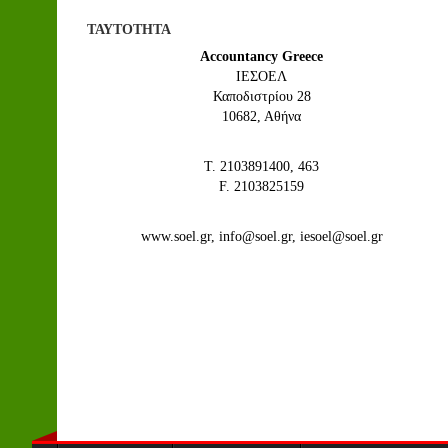
ΤΑΥΤΟΤΗΤΑ
Accountancy Greece
IEΣΟΕΛ
Καποδιστρίου 28
10682, Αθήνα
Τ. 2103891400, 463
F. 2103825159
www.soel.gr, info@soel.gr, iesoel@soel.gr