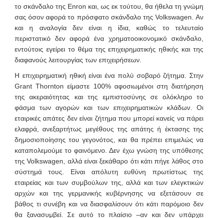
το σκάνδαλο της Enron και, ως εκ τούτου, θα ήθελα τη γνώμη
σας όσον αφορά το πρόσφατο σκάνδαλο της Volkswagen. Αν
και η αναλογία δεν είναι η ίδια, καθώς το τελευταίο
περιστατικό δεν αφορά ένα χρηματοοικονομικό σκάνδαλο,
εντούτοις εγείρει το θέμα της επιχειρηματικής ηθικής και της
διαφανούς λειτουργίας των επιχειρήσεων.
H επιχειρηματική ηθική είναι ένα πολύ σοβαρό ζήτημα. Στην
Grant Thornton είμαστε 100% αφοσιωμένοι στη διατήρηση
της ακεραιότητας και της εμπιστοσύνης σε ολόκληρο το
φάσμα των αγορών και των επιχειρηματικών κλάδων. Οι
εταιρικές απάτες δεν είναι ζήτημα που μπορεί κανείς να πάρει
ελαφρά, ανεξαρτήτως μεγέθους της απάτης ή έκτασης της
δημοσιοποίησης του γεγονότος, και θα πρέπει επιμελώς να
καταπολεμούμε το φαινόμενο. Δεν έχω γνώση της υπόθεσης
της Volkswagen, αλλά είναι ξεκάθαρο ότι κάτι πήγε λάθος στο
σύστημά τους. Είναι απόλυτη ευθύνη πρωτίστως της
εταιρείας και των συμβούλων της, αλλά και των ελεγκτικών
αρχών και της γερμανικής κυβέρνησης να εξετάσουν σε
βάθος τι συνέβη και να διασφαλίσουν ότι κάτι παρόμοιο δεν
θα ξανασυμβεί. Σε αυτό το πλαίσιο –αν και δεν υπάρχει