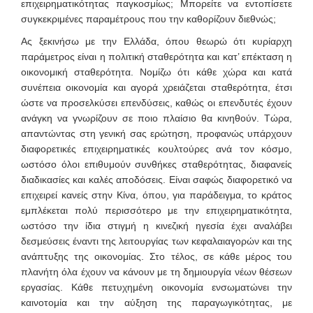
επιχειρηματικότητας παγκοσμίως; Μπορείτε να εντοπίσετε
συγκεκριμένες παραμέτρους που την καθορίζουν διεθνώς;
Ας ξεκινήσω με την Ελλάδα, όπου θεωρώ ότι κυρίαρχη
παράμετρος είναι η πολιτική σταθερότητα και κατ’ επέκταση η
οικονομική σταθερότητα. Νομίζω ότι κάθε χώρα και κατά
συνέπεια οικονομία και αγορά χρειάζεται σταθερότητα, έτσι
ώστε να προσελκύσει επενδύσεις, καθώς οι επενδυτές έχουν
ανάγκη να γνωρίζουν σε ποιο πλαίσιο θα κινηθούν. Τώρα,
απαντώντας στη γενική σας ερώτηση, προφανώς υπάρχουν
διαφορετικές επιχειρηματικές κουλτούρες ανά τον κόσμο,
ωστόσο όλοι επιθυμούν συνθήκες σταθερότητας, διαφανείς
διαδικασίες και καλές αποδόσεις. Είναι σαφώς διαφορετικό να
επιχειρεί κανείς στην Κίνα, όπου, για παράδειγμα, το κράτος
εμπλέκεται πολύ περισσότερο με την επιχειρηματικότητα,
ωστόσο την ίδια στιγμή η κινεζική ηγεσία έχει αναλάβει
δεσμεύσεις έναντι της λειτουργίας των κεφαλαιαγορών και της
ανάπτυξης της οικονομίας. Στο τέλος, σε κάθε μέρος του
πλανήτη όλα έχουν να κάνουν με τη δημιουργία νέων θέσεων
εργασίας. Κάθε πετυχημένη οικονομία ενσωματώνει την
καινοτομία και την αύξηση της παραγωγικότητας, με