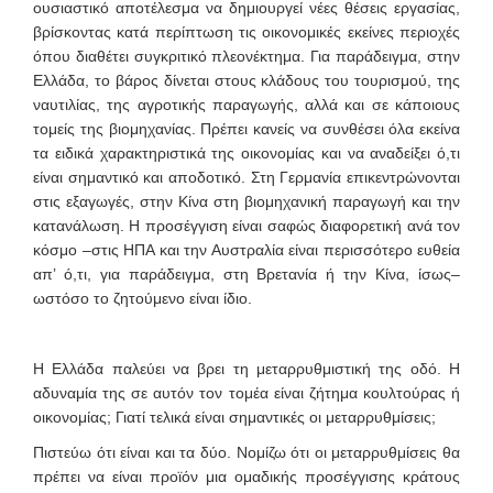
ουσιαστικό αποτέλεσμα να δημιουργεί νέες θέσεις εργασίας,
βρίσκοντας κατά περίπτωση τις οικονομικές εκείνες περιοχές
όπου διαθέτει συγκριτικό πλεονέκτημα. Για παράδειγμα, στην
Ελλάδα, το βάρος δίνεται στους κλάδους του τουρισμού, της
ναυτιλίας, της αγροτικής παραγωγής, αλλά και σε κάποιους
τομείς της βιομηχανίας. Πρέπει κανείς να συνθέσει όλα εκείνα
τα ειδικά χαρακτηριστικά της οικονομίας και να αναδείξει ό,τι
είναι σημαντικό και αποδοτικό. Στη Γερμανία επικεντρώνονται
στις εξαγωγές, στην Κίνα στη βιομηχανική παραγωγή και την
κατανάλωση. Η προσέγγιση είναι σαφώς διαφορετική ανά τον
κόσμο –στις ΗΠΑ και την Αυστραλία είναι περισσότερο ευθεία
απ’ ό,τι, για παράδειγμα, στη Βρετανία ή την Κίνα, ίσως–
ωστόσο το ζητούμενο είναι ίδιο.
Η Ελλάδα παλεύει να βρει τη μεταρρυθμιστική της οδό. Η
αδυναμία της σε αυτόν τον τομέα είναι ζήτημα κουλτούρας ή
οικονομίας; Γιατί τελικά είναι σημαντικές οι μεταρρυθμίσεις;
Πιστεύω ότι είναι και τα δύο. Νομίζω ότι οι μεταρρυθμίσεις θα
πρέπει να είναι προϊόν μια ομαδικής προσέγγισης κράτους