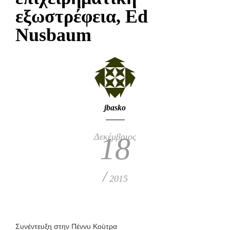
εξωστρέφεια, Εd
Νusbaum
jbasko
Δεκέμβριος
18
/
2015
Συνέντευξη στην Πέννυ Κούτρα