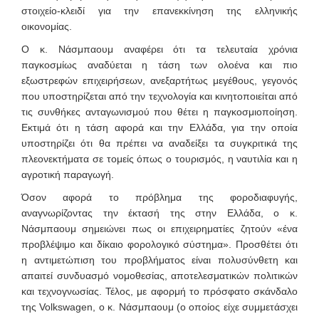
στοιχείο-κλειδί για την επανεκκίνηση της ελληνικής
οικονομίας.
Ο κ. Νάσμπαουμ αναφέρει ότι τα τελευταία χρόνια
παγκοσμίως αναδύεται η τάση των ολοένα και πιο
εξωστρεφών επιχειρήσεων, ανεξαρτήτως μεγέθους, γεγονός
που υποστηρίζεται από την τεχνολογία και κινητοποιείται από
τις συνθήκες ανταγωνισμού που θέτει η παγκοσμιοποίηση.
Εκτιμά ότι η τάση αφορά και την Ελλάδα, για την οποία
υποστηρίζει ότι θα πρέπει να αναδείξει τα συγκριτικά της
πλεονεκτήματα σε τομείς όπως ο τουρισμός, η ναυτιλία και η
αγροτική παραγωγή.
Όσον αφορά το πρόβλημα της φοροδιαφυγής,
αναγνωρίζοντας την έκτασή της στην Ελλάδα, ο κ.
Νάσμπαουμ σημειώνει πως οι επιχειρηματίες ζητούν «ένα
προβλέψιμο και δίκαιο φορολογικό σύστημα». Προσθέτει ότι
η αντιμετώπιση του προβλήματος είναι πολυσύνθετη και
απαιτεί συνδυασμό νομοθεσίας, αποτελεσματικών πολιτικών
και τεχνογνωσίας. Τέλος, με αφορμή το πρόσφατο σκάνδαλο
της Volkswagen, ο κ. Νάσμπαουμ (ο οποίος είχε συμμετάσχει