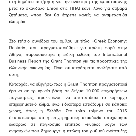
στη δημόσια συζήτηση για την ανάκτηση της εμπιστοσύνης
μετά το σκάνδαλο Enron στις ΗΠΑ) κάνει λόγο για σοβαρά
ζητήματα, «που δεν θα έπρεπε κανείς να αντιμετωπίζει
ελαφρά».
Στο ετήσιο συνέδριο του ομίλου με τίτλο «Greek Economy:
Restart», που πραγματοποιήθηκε για πρώτη φορά στην
Αθήνα, παρουσιάστηκε η ειδική έκθεση του International
Business Report της Grant Thornton για τις προοπτικές της
ελληνικής οικονομίας. Ποια συμπεράσματα αντλήσατε από
αυτή;
Καταρχάς, να εξηγήσω πως η Grant Thornton πραγματοποιεί
έρευνα σε τριμηνιαία βάση σε δείγμα 10.000 επιχειρήσεων
παγκοσμίως, προκειμένου να αποτυπώσει το κυρίαρχο
επιχειρηματικό κλίμα, ενώ ειδικότερα εστιάζουμε σε κάποιες
χώρες, όπως η Ελλάδα. Στο τρίτο τρίμηνο του 2015
διαπιστώσαμε ότι η επιχειρηματική αισιοδοξία υποχώρησε
ελαφρώς σε παγκόσμιο επίπεδο –κυρίως λόγω των
ανησυχιών που δημιουργεί η πτώση του ρυθμού ανάπτυξης