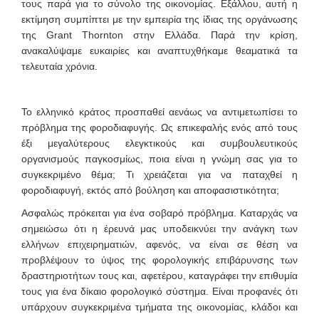
τους παρά για το σύνολο της οικονομίας. Εξάλλου, αυτή η
εκτίμηση συμπίπτει με την εμπειρία της ίδιας της οργάνωσης
της Grant Thornton στην Ελλάδα. Παρά την κρίση,
ανακαλύψαμε ευκαιρίες και αναπτυχθήκαμε θεαματικά τα
τελευταία χρόνια.
Το ελληνικό κράτος προσπαθεί αενάως να αντιμετωπίσει το
πρόβλημα της φοροδιαφυγής. Ως επικεφαλής ενός από τους
έξι μεγαλύτερους ελεγκτικούς και συμβουλευτικούς
οργανισμούς παγκοσμίως, ποια είναι η γνώμη σας για το
συγκεκριμένο θέμα; Τι χρειάζεται για να παταχθεί η
φοροδιαφυγή, εκτός από βούληση και αποφασιστικότητα;
Ασφαλώς πρόκειται για ένα σοβαρό πρόβλημα. Καταρχάς να
σημειώσω ότι η έρευνά μας υποδεικνύει την ανάγκη των
ελλήνων επιχειρηματιών, αφενός, να είναι σε θέση να
προβλέψουν το ύψος της φορολογικής επιβάρυνσης των
δραστηριοτήτων τους και, αφετέρου, καταγράφει την επιθυμία
τους για ένα δίκαιο φορολογικό σύστημα. Είναι προφανές ότι
υπάρχουν συγκεκριμένα τμήματα της οικονομίας, κλάδοι και