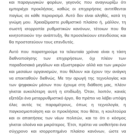
και παραγωγικών φορέων, γεγονός που αναγνωρίζω ότι
εμπεριέχει προκλήσεις, καθώς οι επιχειρήσεις αντιτίθενται
παγίως σε κάθε περιορισμό. Αυτό δεν είναι αληθές, κατά τη
γνώμη μου. Χρειαζόμαστε ρυθμιστικό πλαίσιο ή, μάλλον, τη
σωστή ισορροπία ρυθμιστικών κανόνων, τέτοιων που θα
κινητοποιούν την ανάπτυξη, θα προσελκύουν επενδύσεις και
θα προστατεύουν τους επενδυτές.
Αυτό που παρατηρούμε τα τελευταία χρόνια είναι η τάση
διεθνοποίησης των επιχειρήσεων, όχι πλέον των
παραδοσιακά μεγάλων και εξωστρεφών αλλά και των μικρών
και μεσαίων οργανισμών, που θέλουν και έχουν την ανάγκη
να επεκταθούν διεθνώς. Με την αρωγή της τεχνολογίας και
των ψηφιακών μέσων που έχουμε στη διάθεση μας, πλέον
γίνεται ευκολότερη αυτή η επιδίωξη. Όταν, λοιπόν, κανείς
εξετάζει ένα μεταρρυθμιστικό έργο, θα πρέπει να λάβει υπόψη
όλες αυτές τις παραμέτρους, όπως η τεχνολογία, η
παγκοσμιοποίηση και οι προκλήσεις που θέτει, η κουλτούρα
και οι απαιτήσεις των νέων πολιτών, και το ότι ο κόσμος
γίνεται ολοένα και μικρότερος. Έτσι, πρέπει να υιοθετήσει ένα
σύγχρονο και ισορροπημένο πλαίσιο κανόνων, ώστε να