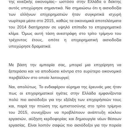
της κινεζικής οικονομίας– ωστόσο στην Ελλάδα ο δείκτης
αυτός υποχώρησε σημαντικά. Να σημειώσω ότι η αισιοδοξία
των ελλήνων επιχειρηματιών ήταν συγκριτικά ισχυρή
νωρίτερα μέσα στο 2015, καθώς τα οικονομικά αποτελέσματα
του 2014 διατήρησαν σε υψηλό επίπεδο το επιχειρηματικό
κλίμα. Όμως αυτή τάση ανεστράφη στο τρίτο τρίμηνο του
τρέχοντος έτους, οπότε η επιχειρηματική αισιοδοξία
υποχώρησε δραματικά.
Με βάση την εμπειρία σας, μπορεί μια επιχείρηση να
ξεπεράσει και να αποδώσει κόντρα στο ευρύτερο οικονομικό
περιβάλλον στο οποίο λειτουργεί;
Ναι, απολύτως. Το ενδιαφέρον εύρημα της έρευνάς μας ήταν
πως οι επιχειρηματικοί ηγέτες στην Ελλάδα εμφανίζονται
πολύ πιο αισιόδοξοι για την εξέλιξη των επιχειρήσεών τους
και, παρά την πτώση της εμπιστοσύνης στο τρίτο τρίμηνο
του 2015, συνεχίζουν να προβλέπουν ανάπτυξη κύκλου
εργασιών, αύξηση κερδοφορίας και δημιουργία νέων θέσεων
εργασίας. Είναι λοιπόν σαφώς πιο αισιόδοξοι για την πορεία