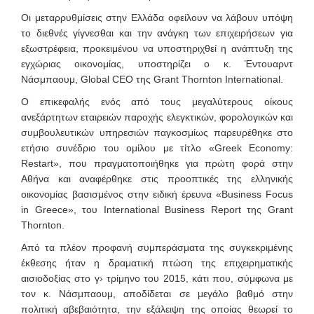
Οι μεταρρυθμίσεις στην Ελλάδα οφείλουν να λάβουν υπόψη
το διεθνές γίγνεσθαι και την ανάγκη των επιχειρήσεων για
εξωστρέφεια, προκειμένου να υποστηριχθεί η ανάπτυξη της
εγχώριας οικονομίας, υποστηρίζει ο κ. Έντουαρντ
Νάσμπαουμ, Global CEO της Grant Thornton International.
Ο επικεφαλής ενός από τους μεγαλύτερους οίκους
ανεξάρτητων εταιρειών παροχής ελεγκτικών, φορολογικών και
συμβουλευτικών υπηρεσιών παγκοσμίως παρευρέθηκε στο
ετήσιο συνέδριο του ομίλου με τίτλο «Greek Economy:
Restart», που πραγματοποιήθηκε για πρώτη φορά στην
Αθήνα και αναφέρθηκε στις προοπτικές της ελληνικής
οικονομίας βασισμένος στην ειδική έρευνα «Business Focus
in Greece», του International Business Report της Grant
Thornton.
Από τα πλέον προφανή συμπεράσματα της συγκεκριμένης
έκθεσης ήταν η δραματική πτώση της επιχειρηματικής
αισιοδοξίας στο γ› τρίμηνο του 2015, κάτι που, σύμφωνα με
τον κ. Νάσμπαουμ, αποδίδεται σε μεγάλο βαθμό στην
πολιτική αβεβαιότητα, την εξάλειψη της οποίας θεωρεί το