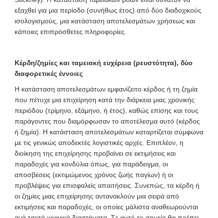
εξαχθεί για μια περίοδο (συνήθως έτος) από δύο διαδοχικούς
ισολογισμούς, μια κατάσταση αποτελεσμάτων χρήσεως και
κάποιες επιπρόσθετες πληροφορίες.
Κέρδη/ζημίες και ταμειακή ευχέρεια (ρευστότητα), δύο
διαφορετικές έννοιες
Η κατάσταση αποτελεσμάτων εμφανίζειτο κέρδος ή τη ζημία
που πέτυχε μια επιχείρηση κατά την διάρκεια μιας χρονικής
περιόδου (τρίμηνο, εξάμηνο, ή έτος), καθώς επίσης και τους
παράγοντες που διαμόρφωσαν το αποτέλεσμα αυτό (κέρδος
ή ζημία). Η κατάσταση αποτελεσμάτων καταρτίζεται σύμφωνα
με τις γενικώς αποδεκτές λογιστικές αρχές. Επιπλέον, η
διοίκηση της επιχείρησης προβαίνει σε εκτιμήσεις και
παραδοχές για κονδύλια όπως, για παράδειγμα, οι
αποσβέσεις (εκτιμώμενος χρόνος ζωής παγίων) ή οι
προβλέψεις για επισφαλείς απαιτήσεις. Συνεπώς, τα κέρδη ή
οι ζημίες μιας επιχείρησης αντανακλούν μια σειρά από
εκτιμήσεις και παραδοχές, οι οποίες μάλιστα αναθεωρούνται
ανά τακτά χρονικά διαστήματα. Σε αυτό το σημείο θα πρέπει