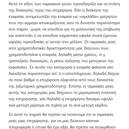
Αυτό το είδος των ταμειακών ροών προσδιορίζει και τη στάση
της διοίκησης προς την επιχείρηση. Εάν η διοίκηση της
εταιρείας αντιμετωπίζει την εταιρεία ως «αγελάδα» μετρητών
που την αρμέγει αποκομίζοντας όσο το δυνατόν περισσότερα
στο παρόν, χωρίς να επενδύει για τη μελλοντική της επιβίωση
και ανάπτυξη ή να επενδύει σημαντικά υψηλά ποσά έχοντας
υψηλές προσδοκίες γι’ αυτήν στο μέλλον. Οι ταμειακές ροές
από χρηματοδοτικές δραστηριότητες μας δείχνουν πώς
χρηματοδοτείται η εταιρεία, δηλαδή μέσω χρέους, π.χ.
τραπεζικός δανεισμός, ή μέσω αύξησης του μετοχικού της
κεφαλαίου. Σε αυτήν την κατηγορία η εταιρεία φαίνεται εάν
δανείζεται περισσότερο απ’ ό,τι αποπληρώνει, δηλαδή δείχνει
σε ποιο βαθμό η επιχείρηση εξαρτάται από τους δανειστές
της (εξωτερική χρηματοδότηση). Επίσης οι ταμειακές ροές
αυτής της κατηγορίας μας δείχνουν τη μερισματική πολιτική
της επιχείρησης, εάν δηλαδή η επιχείρηση διανέμει υψηλό
ανά μετοχή μέρισμα σε σχέση με το ανά μετοχή κέρδος.
Σε αυτό το σημείο θα πρέπει να τονίσουμε ότι οι ταμειακές
ροές μιας επιχείρησης, για να μας δώσουν κάποια
πληροφορία η οποία θα έχει αξία, θα πρέπει να συγκριθούν