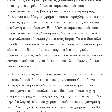
σε λειτουργικές δραστηριότητες (Operating Cash Flow). Αυτή
η κατηγορία περιλαμβάνει τις ταμειακές ροές που
προέρχονται από τη βασική λειτουργία της επιχείρησης,
όπως, για παράδειγμα, χρήματα που εισπράχθηκαν από τους
πελάτες ή χρήματα που κατέβαλε η επιχείρηση για εξόφληση
μισθών ή προμηθευτών. Επιπλέον, οι ταμειακές ροές που
προέρχονται από τις λειτουργικές δραστηριότητες αποτελούν
το μεγαλύτερο κύκλωμα για μια επιχείρηση. Το πιο δύσκολο
πρόβλημα που ανακύπτει από τις λειτουργικές ταμειακές ροές
είναι ο προσδιορισμός των πράγματι λειτουρ- γικών
ταμειακών ροών, δεδομένου ότι εμπλέκονται οι περισσότεροι
λογαριασμοί από την κατάσταση αποτελεσμάτων χρήσεως
και τον ισολογισμό.
2) Ταμειακές ροές που προέρχονται από ή χρησιμοποιούνται
σε επενδυτικές δραστηριότητες (Investment Cash Flow).
Αυτή η κατηγορία περιλαμβάνει τις ταμειακές ροές που
προέρχονται από κεφαλαιουχικές δαπάνες, όπως π.χ. η
αγορά ενός μηχανήματος ή ενός φορτηγού αυτοκινήτου. Με
την ίδια λογική, εάν η επιχείρηση πουλήσει ένα μηχάνημα ή
ένα άλλο πάγιο (περιουσιακό στοιχείο), τα χρήματα που θα