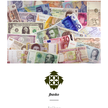
jbasko
Ιούλιος