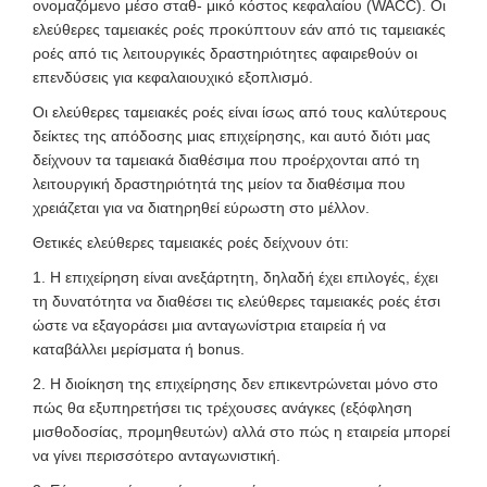
ονομαζόμενο μέσο σταθ- μικό κόστος κεφαλαίου (WACC). Οι
ελεύθερες ταμειακές ροές προκύπτουν εάν από τις ταμειακές
ροές από τις λειτουργικές δραστηριότητες αφαιρεθούν οι
επενδύσεις για κεφαλαιουχικό εξοπλισμό.
Οι ελεύθερες ταμειακές ροές είναι ίσως από τους καλύτερους
δείκτες της απόδοσης μιας επιχείρησης, και αυτό διότι μας
δείχνουν τα ταμειακά διαθέσιμα που προέρχονται από τη
λειτουργική δραστηριότητά της μείον τα διαθέσιμα που
χρειάζεται για να διατηρηθεί εύρωστη στο μέλλον.
Θετικές ελεύθερες ταμειακές ροές δείχνουν ότι:
1. Η επιχείρηση είναι ανεξάρτητη, δηλαδή έχει επιλογές, έχει
τη δυνατότητα να διαθέσει τις ελεύθερες ταμειακές ροές έτσι
ώστε να εξαγοράσει μια ανταγωνίστρια εταιρεία ή να
καταβάλλει μερίσματα ή bonus.
2. Η διοίκηση της επιχείρησης δεν επικεντρώνεται μόνο στο
πώς θα εξυπηρετήσει τις τρέχουσες ανάγκες (εξόφληση
μισθοδοσίας, προμηθευτών) αλλά στο πώς η εταιρεία μπορεί
να γίνει περισσότερο ανταγωνιστική.