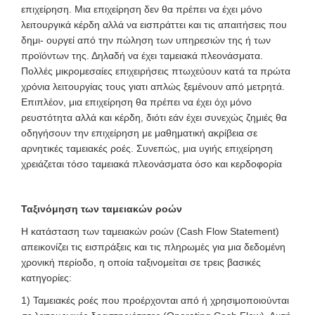
επιχείρηση. Μια επιχείρηση δεν θα πρέπει να έχει μόνο
λειτουργικά κέρδη αλλά να εισπράττει και τις απαιτήσεις που
δημι- ουργεί από την πώληση των υπηρεσιών της ή των
προϊόντων της. Δηλαδή να έχει ταμειακά πλεονάσματα.
Πολλές μικρομεσαίες επιχειρήσεις πτωχεύουν κατά τα πρώτα
χρόνια λειτουργίας τους γιατι απλώς ξεμένουν από μετρητά.
Επιπλέον, μια επιχείρηση θα πρέπει να έχει όχι μόνο
ρευστότητα αλλά και κέρδη, διότι εάν έχει συνεχώς ζημιές θα
οδηγήσουν την επιχείρηση με μαθηματική ακρίβεια σε
αρνητικές ταμειακές ροές. Συνεπώς, μια υγιής επιχείρηση
χρειάζεται τόσο ταμειακά πλεονάσματα όσο και κερδοφορία
Ταξινόμηση των ταμειακών ροών
Η κατάσταση των ταμειακών ροών (Cash Flow Statement)
απεικονίζει τις εισπράξεις και τις πληρωμές για μια δεδομένη
χρονική περίοδο, η οποία ταξινομείται σε τρεις βασικές
κατηγορίες:
1) Ταμειακές ροές που προέρχονται από ή χρησιμοποιούνται