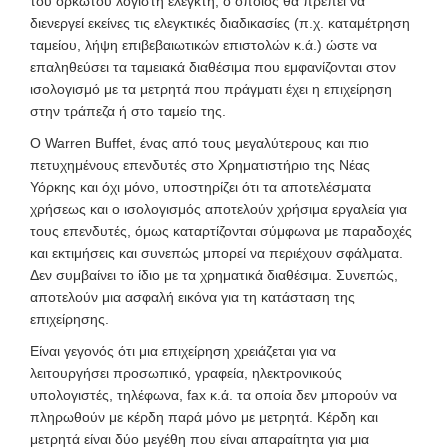
του ορκωτού λογιστή ελεγκτή, ο οποίος θα πρέπει να
διενεργεί εκείνες τις ελεγκτικές διαδικασίες (π.χ. καταμέτρηση
ταμείου, λήψη επιβεβαιωτικών επιστολών κ.ά.) ώστε να
επαληθεύσει τα ταμειακά διαθέσιμα που εμφανίζονται στον
ισολογισμό με τα μετρητά που πράγματι έχει η επιχείρηση
στην τράπεζα ή στο ταμείο της.
Ο Warren Buffet, ένας από τους μεγαλύτερους και πιο
πετυχημένους επενδυτές στο Χρηματιστήριο της Νέας
Υόρκης και όχι μόνο, υποστηρίζει ότι τα αποτελέσματα
χρήσεως και ο ισολογισμός αποτελούν χρήσιμα εργαλεία για
τους επενδυτές, όμως καταρτίζονται σύμφωνα με παραδοχές
και εκτιμήσεις και συνεπώς μπορεί να περιέχουν σφάλματα.
Δεν συμβαίνει το ίδιο με τα χρηματικά διαθέσιμα. Συνεπώς,
αποτελούν μια ασφαλή εικόνα για τη κατάσταση της
επιχείρησης.
Είναι γεγονός ότι μια επιχείρηση χρειάζεται για να
λειτουργήσει προσωπικό, γραφεία, ηλεκτρονικούς
υπολογιστές, τηλέφωνα, fax κ.ά. τα οποία δεν μπορούν να
πληρωθούν με κέρδη παρά μόνο με μετρητά. Κέρδη και
μετρητά είναι δύο μεγέθη που είναι απαραίτητα για μια