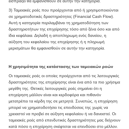
εισπράξει θα εμφανισθούν σε αυτήν την κατηγορία.
3) Ταμειακές ροές που προέρχονται από ή χρησιμοποιούνται
σε χρηματοδοτικές δραστηριότητες (Financial Cash Flow).
Αυτή η κατηγορία περιλαμβάνει τη χρηματοδότηση των
δραστηριοτήτων της επιχείρησης τόσο από ξένα όσο και από
ίδια κεφάλαια. Δηλαδή η αποπληρωμη ενός δανείου, η
αύξηση του κεφαλαίου της επιχείρησης ή η πληρωμή
μερισμάτων θα εμφανισθούν σε αυτήν την κατηγορία.
Η χρησιμότητα της κατάστασης των ταμειακών ροών
Οι ταμειακές ροές οι οποίες προέρχονται από τις λειτουργικές
δραστηριότητες της επιχείρησης είναι ένα από τα πιο χρήσιμα
μεγέθη της. Θετικές λειτουργικές ροές σημαίνει ότι η
επιχείρηση μάλλον είναι και κερδοφόρα και πιθανόν
μετατρέπει τα κέρδη της σε μετρητά. Συνεπώς, η επιχείρηση
μπορεί να χρηματοδοτήσει τις επενδύσεις της χωρίς να
χρειαστεί να προβεί σε αύξηση κεφαλαίου ή να δανειστεί. Οι
ταμειακές ροές από επενδυτικές δραστηριότητες μας δείχνουν
κατά πόσο η επιχείρηση σκέφτεται να επενδύσει στο μέλλον.