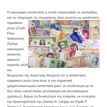
Η οικονομική κατάσταση η οποία παρουσιάζει τις εισπράξεις
και τις πληρωμές τις επιχείρησης είναι γνωστή ως κατάσταση
ταμειακών
ροών (Cash
Flow
Statement).
Πολλοί
οικονομικοί
αναλυτές,
ορκωτοί
λογιστές αλλά
και
θεωρητικοί της λογιστικής θεωρούν ότι η κατάσταση
ταμειακών ροών είναι ίσως η πιο σημαντική
χρηματοοικονομική κατάσταση γιατί, σε συνδυασμό με τις
δύο άλλες καταστάσεις (ισολογισμό και αποτελέσματα
χρήσεως), δείχνει τη δυνατότητα της εταιρείας να συνεχίσει
την δραστηριότητά της (James A. Largay και Clyde P.
Stickney). Η κατάσταση ταμειακών ροών είναι δυνατόν να