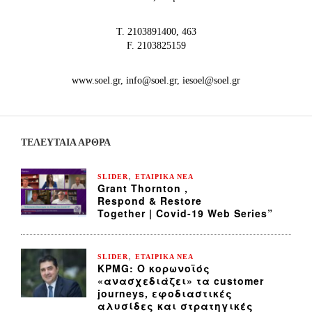
Τ. 2103891400, 463
F. 2103825159
www.soel.gr, info@soel.gr, iesoel@soel.gr
ΤΕΛΕΥΤΑΙΑ ΆΡΘΡΑ
,
SLIDER
ΕΤΑΙΡΙΚΑ ΝΕΑ
Grant Thornton ,
Respond & Restore
Together | Covid-19 Web Series”
,
SLIDER
ΕΤΑΙΡΙΚΑ ΝΕΑ
KPMG: Ο κορωνοϊός
«ανασχεδιάζει» τα customer
journeys, εφοδιαστικές
αλυσίδες και στρατηγικές