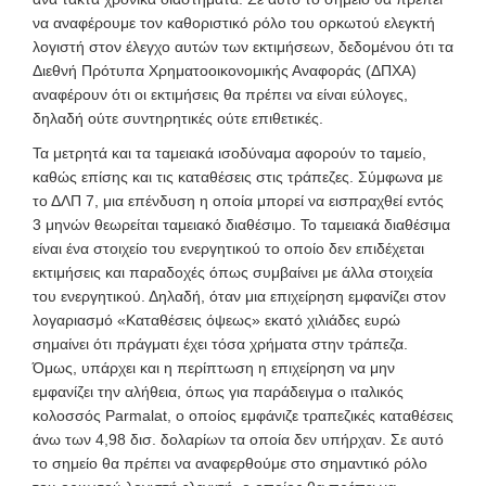
να αναφέρουμε τον καθοριστικό ρόλο του ορκωτού ελεγκτή
λογιστή στον έλεγχο αυτών των εκτιμήσεων, δεδομένου ότι τα
Διεθνή Πρότυπα Χρηματοοικονομικής Αναφοράς (ΔΠΧΑ)
αναφέρουν ότι οι εκτιμήσεις θα πρέπει να είναι εύλογες,
δηλαδή ούτε συντηρητικές ούτε επιθετικές.
Τα μετρητά και τα ταμειακά ισοδύναμα αφορούν το ταμείο,
καθώς επίσης και τις καταθέσεις στις τράπεζες. Σύμφωνα με
το ΔΛΠ 7, μια επένδυση η οποία μπορεί να εισπραχθεί εντός
3 μηνών θεωρείται ταμειακό διαθέσιμο. Το ταμειακά διαθέσιμα
είναι ένα στοιχείο του ενεργητικού το οποίο δεν επιδέχεται
εκτιμήσεις και παραδοχές όπως συμβαίνει με άλλα στοιχεία
του ενεργητικού. Δηλαδή, όταν μια επιχείρηση εμφανίζει στον
λογαριασμό «Καταθέσεις όψεως» εκατό χιλιάδες ευρώ
σημαίνει ότι πράγματι έχει τόσα χρήματα στην τράπεζα.
Όμως, υπάρχει και η περίπτωση η επιχείρηση να μην
εμφανίζει την αλήθεια, όπως για παράδειγμα ο ιταλικός
κολοσσός Parmalat, ο οποίος εμφάνιζε τραπεζικές καταθέσεις
άνω των 4,98 δισ. δολαρίων τα οποία δεν υπήρχαν. Σε αυτό
το σημείο θα πρέπει να αναφερθούμε στο σημαντικό ρόλο