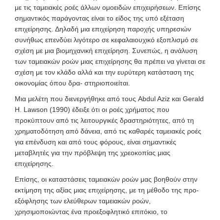
με τις ταμειακές ροές άλλων ομοειδών επιχειρήσεων. Επίσης
σημαντικός παράγοντας είναι το είδος της υπό εξέταση
επιχείρησης. Δηλαδή μια επιχείρηση παροχής υπηρεσιών
συνήθως επενδύει λιγότερο σε κεφαλαιουχικό εξοπλισμό σε
σχέση με μια βιομηχανική επιχείρηση. Συνεπώς, η ανάλυση
των ταμειακών ροών μιας επιχείρησης θα πρέπει να γίνεται σε
σχέση με τον κλάδο αλλά και την ευρύτερη κατάσταση της
οικονομίας όπου δρα- στηριοποιείται.
Μια μελέτη που διενεργήθηκε από τους Abdul Aziz και Gerald
H. Lawson (1990) έδειξε ότι οι ροές χρήματος που
προκύπτουν από τις λειτουργικές δραστηριότητες, από τη
χρηματοδότηση από δάνεια, από τις καθαρές ταμειακές ροές
για επένδυση και από τους φόρους, είναι σημαντικές
μεταβλητές για την πρόβλεψη της χρεοκοπίας μιας
επιχείρησης.
Επίσης, οι καταστάσεις ταμειακών ροών μας βοηθούν στην
εκτίμηση της αξίας μιας επιχείρησης, με τη μέθοδο της προ-
εξόφλησης των ελεύθερων ταμειακών ροών,
χρησιμοποιώντας ένα προεξοφλητικό επιτόκιο, το