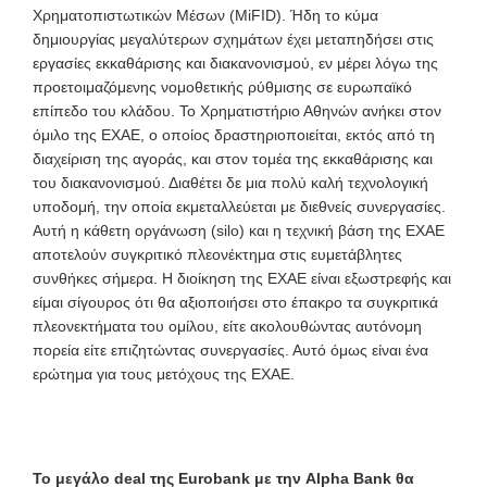
Χρηματοπιστωτικών Μέσων (MiFID). Ήδη το κύμα
δημιουργίας μεγαλύτερων σχημάτων έχει μεταπηδήσει στις
εργασίες εκκαθάρισης και διακανονισμού, εν μέρει λόγω της
προετοιμαζόμενης νομοθετικής ρύθμισης σε ευρωπαϊκό
επίπεδο του κλάδου. Το Χρηματιστήριο Αθηνών ανήκει στον
όμιλο της ΕΧΑΕ, ο οποίος δραστηριοποιείται, εκτός από τη
διαχείριση της αγοράς, και στον τομέα της εκκαθάρισης και
του διακανονισμού. Διαθέτει δε μια πολύ καλή τεχνολογική
υποδομή, την οποία εκμεταλλεύεται με διεθνείς συνεργασίες.
Αυτή η κάθετη οργάνωση (silo) και η τεχνική βάση της ΕΧΑΕ
αποτελούν συγκριτικό πλεονέκτημα στις ευμετάβλητες
συνθήκες σήμερα. Η διοίκηση της ΕΧΑΕ είναι εξωστρεφής και
είμαι σίγουρος ότι θα αξιοποιήσει στο έπακρο τα συγκριτικά
πλεονεκτήματα του ομίλου, είτε ακολουθώντας αυτόνομη
πορεία είτε επιζητώντας συνεργασίες. Αυτό όμως είναι ένα
ερώτημα για τους μετόχους της ΕΧΑΕ.
Το μεγάλο deal της Eurobank με την Alpha Bank θα