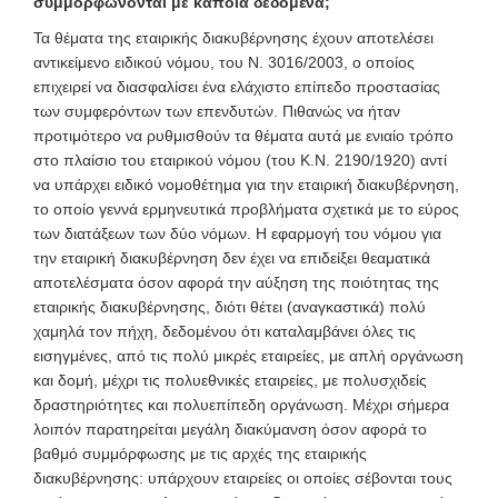
συμμορφώνονται με κάποια δεδομένα;
Τα θέματα της εταιρικής διακυβέρνησης έχουν αποτελέσει
αντικείμενο ειδικού νόμου, του Ν. 3016/2003, ο οποίος
επιχειρεί να διασφαλίσει ένα ελάχιστο επίπεδο προστασίας
των συμφερόντων των επενδυτών. Πιθανώς να ήταν
προτιμότερο να ρυθμισθούν τα θέματα αυτά με ενιαίο τρόπο
στο πλαίσιο του εταιρικού νόμου (του Κ.Ν. 2190/1920) αντί
να υπάρχει ειδικό νομοθέτημα για την εταιρική διακυβέρνηση,
το οποίο γεννά ερμηνευτικά προβλήματα σχετικά με το εύρος
των διατάξεων των δύο νόμων. Η εφαρμογή του νόμου για
την εταιρική διακυβέρνηση δεν έχει να επιδείξει θεαματικά
αποτελέσματα όσον αφορά την αύξηση της ποιότητας της
εταιρικής διακυβέρνησης, διότι θέτει (αναγκαστικά) πολύ
χαμηλά τον πήχη, δεδομένου ότι καταλαμβάνει όλες τις
εισηγμένες, από τις πολύ μικρές εταιρείες, με απλή οργάνωση
και δομή, μέχρι τις πολυεθνικές εταιρείες, με πολυσχιδείς
δραστηριότητες και πολυεπίπεδη οργάνωση. Μέχρι σήμερα
λοιπόν παρατηρείται μεγάλη διακύμανση όσον αφορά το
βαθμό συμμόρφωσης με τις αρχές της εταιρικής
διακυβέρνησης: υπάρχουν εταιρείες οι οποίες σέβονται τους