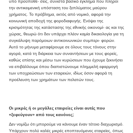
υπό προϋποθέ- σεις, συνιστά βασικό έγκλημα που πληροί
την αντικειμενική υπόσταση του ξεπλύματος μαύρου
χρήματος. Το πρόβλημα, εκτός από νομικό, αφορά την
κοινωνική αποδοχή της φοροδιαφυγής. Ενόψει της
κρισιμότητας της κατάστασης της εθνικής οικονομί- ας και της
χώρας, θεωρώ ότι δεν υπάρχει πλέον καμία δικαιολογία για τη
συγκάλυψη παρόμοιων αντικοινωνικών συμπερι- φορών.
Αυτό το μήνυμα μεταφέρουμε σε όλους τους τόνους στην
αγορά, κατά τη διάρκεια των συναντήσεων με τους φορείς,
καθώς επίσης και μέσω των κυρώσεων που έχουμε ξεκινήσει
να επιβάλλουμε όπου διαπιστώνουμε πλημμελή εφαρμογή
των υποχρεώσεων των εταιρειών, ιδίως όσον αφορά τη
προέλευση των χρημάτων των πελατών τους.
Οι μικρές ή οι μεγάλες εταιρείες είναι αυτές που
«ξεφεύγουν» από τους κανόνες;
Δεν νομίζω ότι μπορούμε να κάνουμε έναν τέτοιο διαχωρισμό.
Υπάρχουν πολύ καλές μικρές εποπτευόμενες εταιρείες, όπως