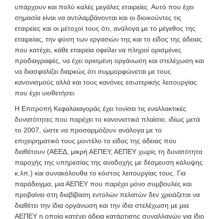
υπάρχουν και πολύ καλές μεγάλες εταιρείες. Αυτό που έχει
σημασία είναι να αντιλαμβάνονται και οι διοικούντες τις
εταιρείες και οι μέτοχοί τους ότι, ανάλογα με το μέγεθος της
εταιρείας, την φύση των εργασιών της και το είδος της άδειας
που κατέχει, κάθε εταιρεία οφείλει να πληροί ορισμένες
προδιαγραφές, να έχει ορισμένη οργάνωση και στελέχωση και
να διασφαλίζει διαρκώς ότι συμμορφώνεται με τους
κανονισμούς αλλά και τους κανόνες εσωτερικής λειτουργίας
που έχει υιοθετήσει.
Η Επιτροπή Κεφαλαιαγοράς έχει τονίσει τις εναλλακτικές
δυνατότητες που παρέχει το κανονιστικό πλαίσιο, ιδίως μετά
το 2007, ώστε να προσαρμόζουν ανάλογα με το
επιχειρηματικό τους μοντέλο το είδος της άδειας που
διαθέτουν (ΑΕΕΔ, μικρή ΑΕΠΕΥ, ΑΕΠΕΥ χωρίς τη δυνατότητα
παροχής της υπηρεσίας της αναδοχής με δέσμευση κάλυψης
κ.λπ.) και συνακόλουθα το κόστος λειτουργίας τους. Για
παράδειγμα, μια ΑΕΠΕΥ που παρέχει μόνο συμβουλές και
προβαίνει στη διαβίβαση εντολών πελατών δεν χρειάζεται να
διαθέτει την ίδια οργάνωση και την ίδια στελέχωση με μια
ΑΕΠΕΥ η οποία κατέχει άδεια κατάρτισης συναλλαγών για ίδιο