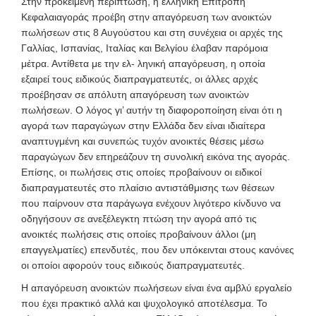
Στην προκειμένη περίπτωση, η ελληνική Επιτροπή
Κεφαλαιαγοράς προέβη στην απαγόρευση των ανοικτών
πωλήσεων στις 8 Αυγούστου και στη συνέχεια οι αρχές της
Γαλλίας, Ισπανίας, Ιταλίας και Βελγίου έλαβαν παρόμοια
μέτρα. Αντίθετα με την ελ- ληνική απαγόρευση, η οποία
εξαιρεί τους ειδικούς διαπραγματευτές, οι άλλες αρχές
προέβησαν σε απόλυτη απαγόρευση των ανοικτών
πωλήσεων. Ο λόγος γι’ αυτήν τη διαφοροποίηση είναι ότι η
αγορά των παραγώγων στην Ελλάδα δεν είναι ιδιαίτερα
αναπτυγμένη και συνεπώς τυχόν ανοικτές θέσεις μέσω
παραγώγων δεν επηρεάζουν τη συνολική εικόνα της αγοράς.
Επίσης, οι πωλήσεις στις οποίες προβαίνουν οι ειδικοί
διαπραγματευτές στο πλαίσιο αντιστάθμισης των θέσεων
που παίρνουν στα παράγωγα ενέχουν λιγότερο κίνδυνο να
οδηγήσουν σε ανεξέλεγκτη πτώση την αγορά από τις
ανοικτές πωλήσεις στις οποίες προβαίνουν άλλοι (μη
επαγγελματίες) επενδυτές, που δεν υπόκεινται στους κανόνες
οι οποίοι αφορούν τους ειδικούς διαπραγματευτές.
Η απαγόρευση ανοικτών πωλήσεων είναι ένα αμβλύ εργαλείο
που έχει πρακτικό αλλά και ψυχολογικό αποτέλεσμα. Το