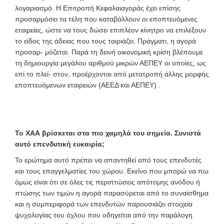
λογαριασμό. Η Επιτροπή Κεφαλαιαγοράς έχει επίσης
προσαρμόσει τα τέλη που καταβάλλουν οι εποπτευόμενες
εταιρείες, ώστε να τους δώσει επιπλέον κίνητρο να επιλέξουν
το είδος της άδειας που τους ταιριάζει. Πράγματι, η αγορά
προσαρ- μόζεται. Παρά τη δεινή οικονομική κρίση βλέπουμε
τη δημιουργία μεγάλου αριθμού μικρών ΑΕΠΕΥ οι οποίες, ως
επί το πλεί- στον, προέρχονται από μετατροπή άλλης μορφής
εποπτευόμενων εταιρειών (ΑΕΕΔ και ΑΕΠΕΥ) .
Το ΧΑΑ βρίσκεται στα πιο χαμηλά του σημεία. Συνιστά
αυτό επενδυτική ευκαιρία;
Το ερώτημα αυτό πρέπει να απαντηθεί από τους επενδυτές
και τους επαγγελματίες του χώρου. Εκείνο που μπορώ να πω
όμως είναι ότι σε όλες τις περιπτώσεις απότομης ανόδου ή
πτώσης των τιμών η αγορά παρασύρεται από το συναίσθημα
και η συμπεριφορά των επενδυτών παρουσιάζει στοιχεία
ψυχολογίας του όχλου που οδηγείται από την παράλογη