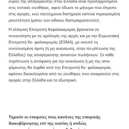
εύρος της απαγόρευσης στην Ελλάδα είναι προσαρμοσμένο
στις τοπικές συνθήκες, αφού έδωσε το μήνυμα που έπρεπε
στις αγορές, ενώ ταυτόχρονα διατήρησε κάποια περιορισμένη
ρευστότητα (μέσω των ειδικών διαπραγματευτών) .
Η ελληνική Επιτροπή Κεφαλαιαγοράς βρίσκεται σε
συνεννόηση με τις ομόλογές της αρχές και με την Ευρωπαϊκή
Επιτροπή Κε- φαλαιαγοράς (ESMA), με σκοπό τη
συντονισμένη άρση (ή μη ανανέωση, στην πε-ρίπτωση της
Ελλάδος) της απαγόρευσης ανοικτών πωλήσεων. Σε κάθε
περίπτωση η απόφαση για την ανανέωση ή μη της απα-
γόρευσης θα ληφθεί από την Επιτροπή Κε- φαλαιαγοράς
εφόσον δικαιολογείται από τις συνθήκες που επικρατούν στις
αγορές στην Ελλάδα και το εξωτερικό.
Τηρούν οι εταιρείες τους κανόνες της εταιρικής
διακυβέρνησης επί της ουσίας ή απλώς