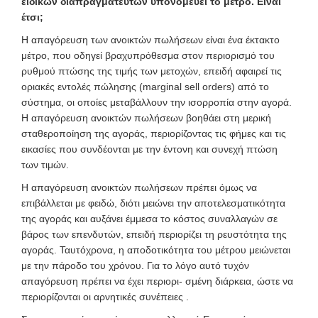
ειδικών διαπραγματευτών υπονομεύει το μέτρο. Είναι
έτσι;
H απαγόρευση των ανοικτών πωλήσεων είναι ένα έκτακτο
μέτρο, που οδηγεί βραχυπρόθεσμα στον περιορισμό του
ρυθμού πτώσης της τιμής των μετοχών, επειδή αφαιρεί τις
οριακές εντολές πώλησης (marginal sell orders) από το
σύστημα, οι οποίες μεταβάλλουν την ισορροπία στην αγορά.
Η απαγόρευση ανοικτών πωλήσεων βοηθάει στη μερική
σταθεροποίηση της αγοράς, περιορίζοντας τις φήμες και τις
εικασίες που συνδέονται με την έντονη και συνεχή πτώση
των τιμών.
Η απαγόρευση ανοικτών πωλήσεων πρέπει όμως να
επιβάλλεται με φειδώ, διότι μειώνει την αποτελεσματικότητα
της αγοράς και αυξάνει έμμεσα το κόστος συναλλαγών σε
βάρος των επενδυτών, επειδή περιορίζει τη ρευστότητα της
αγοράς. Ταυτόχρονα, η αποδοτικότητα του μέτρου μειώνεται
με την πάροδο του χρόνου. Για το λόγο αυτό τυχόν
απαγόρευση πρέπει να έχει περιορι- σμένη διάρκεια, ώστε να
περιορίζονται οι αρνητικές συνέπειες .