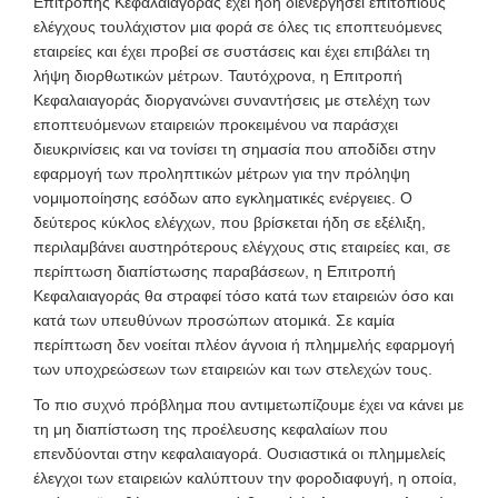
Επιτροπής Κεφαλαιαγοράς έχει ήδη διενεργήσει επιτόπιους
ελέγχους τουλάχιστον μια φορά σε όλες τις εποπτευόμενες
εταιρείες και έχει προβεί σε συστάσεις και έχει επιβάλει τη
λήψη διορθωτικών μέτρων. Ταυτόχρονα, η Επιτροπή
Κεφαλαιαγοράς διοργανώνει συναντήσεις με στελέχη των
εποπτευόμενων εταιρειών προκειμένου να παράσχει
διευκρινίσεις και να τονίσει τη σημασία που αποδίδει στην
εφαρμογή των προληπτικών μέτρων για την πρόληψη
νομιμοποίησης εσόδων απο εγκληματικές ενέργειες. Ο
δεύτερος κύκλος ελέγχων, που βρίσκεται ήδη σε εξέλιξη,
περιλαμβάνει αυστηρότερους ελέγχους στις εταιρείες και, σε
περίπτωση διαπίστωσης παραβάσεων, η Επιτροπή
Κεφαλαιαγοράς θα στραφεί τόσο κατά των εταιρειών όσο και
κατά των υπευθύνων προσώπων ατομικά. Σε καμία
περίπτωση δεν νοείται πλέον άγνοια ή πλημμελής εφαρμογή
των υποχρεώσεων των εταιρειών και των στελεχών τους.
Το πιο συχνό πρόβλημα που αντιμετωπίζουμε έχει να κάνει με
τη μη διαπίστωση της προέλευσης κεφαλαίων που
επενδύονται στην κεφαλαιαγορά. Ουσιαστικά οι πλημμελείς
έλεγχοι των εταιρειών καλύπτουν την φοροδιαφυγή, η οποία,