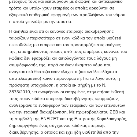
μετόχους τους και λειτουργούν με διαφανή και αντικειμενικό
τρόπο και υπάρ- χουν εταιρείες οι οποίες αρκούνται σε
εξαιρετικά επιδερμική εφαρμογή των προβλέψεων του νόμου,
η οποία γειτνιάζει με την απιστία.
Η αλήθεια είναι ότι οι κανόνες εταιρικής διακυβέρνησης
ταιριάζουν περισσότερο σε έναν κώδικα τον οποίο υιοθετεί
οικειοθελώς μια εταιρεία και τον προσαρμόζει στις ανάγκες
της, επισημαίνοντας ποιους από τους επιμέρους κανόνες του
κώδικα δεν εφαρμόζει και αιτιολογώντας τους λόγους μη
συμμόρφωσής της, παρά σε έναν άκαμπτο νόμο που
αναγκαστικά θεσπίζει έναν ελάχιστο (και εντέλει ελάχιστα
αποτελεσματικό) κοινό παρονομαστή. Για το λόγο αυτό, η
πρόσφατη υποχρέωση, η οποία ει- σήχθη με το Ν.
3873/2010, να αναφέρουν οι εισηγμένες στην ετήσια έκθεσή
τους ποιον κώδικα εταιρικής διακυβέρνησης εφαρμόζουν,
αναθέρμανε το ενδιαφέρον των εταιρειών και των επενδυτών
για την εταιρική διακυβέρνηση. Με πρωτοβουλίατου ΣΕΒ και
τη συμβολή της ΕΝΕΙΣΕΤ και της Επιτροπής Κεφαλαιαγοράς,
δημιουργήθηκε ένας σύγχρονος κώδικας εταιρικής
διακυβέρνησης, ο οποίος και έχει ήδη υιοθετηθεί από την