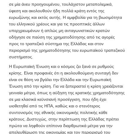
σε μία άνευ προηγουμένου, τουλάχιστον μεταπολεμικά,
ύφεση και ακολουθούν ήδη πολλά κράτη εντός της
ευρωζώνης και εκτός αυτής. Η αμφιβολία για τη βιωσιμότητα
του ελληνικού χρέους και για τις προοπτικές άλλων
υπερχρεωμένων ή απλώς μη ανταγωνιστικών κρατών
οδήγησε σε παύση της χρηματοδότησης από τις αγορές
προς το τραπεζικό σύστημα της Ελλάδας και στον
περιορισμό της χρηματοδότησης του ευρωπαϊκού τραπεζικού
συστήματος.
Η Ευρωπαϊκή Ένωση και ο κόσμος ζει ξανά σε ρυθμούς
κρίσης. Είναι προφανές ότι η ακολουθούμενη συνταγή δεν
είναι σε θέση να βγάλει την Ελλάδα και την Ευρωπαϊκή
Ένωση από την κρίση. Για να ξεπεραστεί η κρίση χρειάζονται
γενναία μέτρα, όπως η αύξηση της κρατικής χρηματοδότησης
σε μια κλασικά κεϋνσιανή προσέγγιση, που ήδη έχει
υιοθετηθεί από τις ΗΠΑ, καθώς και ο στενότερος
συντονισμός της εθνικής οικονομικής πολιτικής κάθε
κράτους. Δυστυχώς, στην περίπτωση της Ελλάδας πρέπει
πρώτα να ληφθούν επίπονα διαρθρωτικά μέτρα για την
απελευθέρωση της οικονομίας και τον περιορισμό του