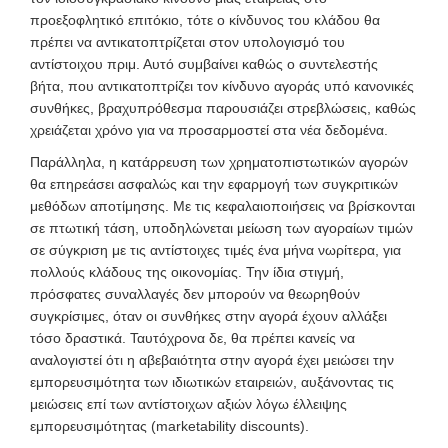
προεξοφλητικό επιτόκιο, τότε ο κίνδυνος του κλάδου θα
πρέπει να αντικατοπτρίζεται στον υπολογισμό του
αντίστοιχου πριμ. Αυτό συμβαίνει καθώς ο συντελεστής
βήτα,
που αντικατοπτρίζει τον κίνδυνο αγοράς υπό κανονικές
συνθήκες, βραχυπρόθεσμα παρουσιάζει στρεβλώσεις, καθώς
χρειάζεται χρόνο για να προσαρμοστεί στα νέα δεδομένα.
Παράλληλα, η κατάρρευση των χρηματοπιστωτικών αγορών
θα επηρεάσει ασφαλώς και την εφαρμογή των συγκριτικών
μεθόδων αποτίμησης. Με τις κεφαλαιοποιήσεις να βρίσκονται
σε πτωτική τάση, υποδηλώνεται μείωση των αγοραίων τιμών
σε σύγκριση με τις αντίστοιχες τιμές ένα μήνα νωρίτερα, για
πολλούς κλάδους της οικονομίας. Την ίδια στιγμή,
πρόσφατες συναλλαγές δεν μπορούν να θεωρηθούν
συγκρίσιμες, όταν οι συνθήκες στην αγορά έχουν αλλάξει
τόσο δραστικά. Ταυτόχρονα δε, θα πρέπει κανείς να
αναλογιστεί ότι η αβεβαιότητα στην αγορά έχει μειώσει την
εμπορευσιμότητα των ιδιωτικών εταιρειών, αυξάνοντας τις
μειώσεις επί των αντίστοιχων αξιών λόγω έλλειψης
εμπορευσιμότητας (marketability discounts).