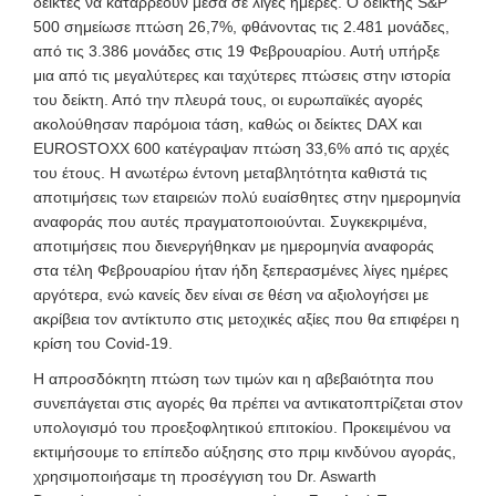
δείκτες να καταρρέουν μέσα σε λίγες ημέρες. Ο δείκτης S&P
500 σημείωσε πτώση 26,7%, φθάνοντας τις 2.481 μονάδες,
από τις 3.386 μονάδες στις 19 Φεβρουαρίου. Αυτή υπήρξε
μια από τις μεγαλύτερες και ταχύτερες
πτώσεις στην ιστορία
του δείκτη. Από την πλευρά τους, οι ευρωπαϊκές αγορές
ακολούθησαν παρόμοια τάση, καθώς οι δείκτες DAX και
EUROSTOXX 600 κατέγραψαν πτώση 33,6% από τις αρχές
του έτους. Η ανωτέρω έντονη μεταβλητότητα καθιστά τις
αποτιμήσεις των εταιρειών πολύ ευαίσθητες στην ημερομηνία
αναφοράς που αυτές πραγματοποιούνται. Συγκεκριμένα,
αποτιμήσεις που διενεργήθηκαν με ημερομηνία αναφοράς
στα τέλη Φεβρουαρίου ήταν ήδη ξεπερασμένες λίγες ημέρες
αργότερα, ενώ κανείς δεν είναι σε θέση να αξιολογήσει με
ακρίβεια τον αντίκτυπο στις μετοχικές αξίες που θα επιφέρει η
κρίση του Covid-19.
Η απροσδόκητη πτώση των τιμών και η αβεβαιότητα που
συνεπάγεται στις αγορές θα πρέπει να αντικατοπτρίζεται στον
υπολογισμό του προεξοφλητικού επιτοκίου. Προκειμένου να
εκτιμήσουμε το επίπεδο αύξησης στο πριμ κινδύνου αγοράς,
χρησιμοποιήσαμε τη προσέγγιση του
Dr. Aswarth