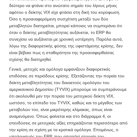
δεύτερο να φτάνει στο ανώτατο σημείο του λίγους μήνες
αφότου ο δείκτης VIX
είχε φτάσει στη δική του κορύφωση.
Όσο η προαναφερόμενη συσχέτιση μεταξύ των δύο
μεταβλητών διατηρείται, μπορεί κάποιος να συμπεράνει ότι
όταν ο δείκτης μεταβλητότητας αυξάνεται, το ERP θα
συνεχίσει να αυξάνεται με χρονική υστέρηση. Παρόλα αυτά,
λόγω της διαφορετικής φύσης της υφιστάμενης κρίσης, δεν
είναι βέβαιο πως η σταθερότητα της προαναφερθείσας
σχέσης θα διατηρηθεί.
Γενικά, μετοχές και ομόλογα εμφανίζουν διαφορετικές
επιδόσεις σε περιόδους κρίσης. Εξετάζοντας την πορεία του
δείκτη μεταβλητότητας
του δεκαετούς ομολόγου του
αμερικανικού Δημοσίου (TYVIX) μπορούμε να συμπεράνουμε
ότι ακολουθεί μεν την πορεία του μετοχικού δείκτη VIX,
ωστόσο, το επίπεδο του TYVIX, καθώς και το μέγεθος των
μεταβολών του, είναι μικρότερης κλίμακας, όπως είναι
αναμενόμενο. Όπως φαίνεται και στο διάγραμμα 4, οι
επενδύσεις σε μετοχικές αξίες επηρεάζονται περισσότερο από
την κρίση σε σχέση με τα κρατικά ομόλογα.
Επομένως, ο
υπολογισμός του ΕRP, που αποτελεί στοιχείο του