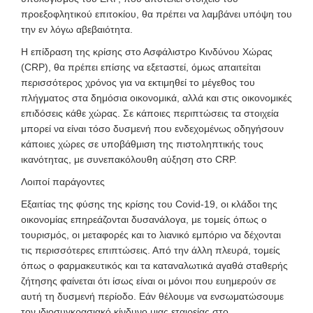
προεξοφλητικού επιτοκίου, θα πρέπει να λαμβάνει υπόψη του
την εν λόγω αβεβαιότητα.
Η επίδραση της κρίσης στο Ασφάλιστρο Κινδύνου Χώρας
(CRP), θα πρέπει επίσης να εξεταστεί, όμως απαιτείται
περισσότερος χρόνος για να εκτιμηθεί το μέγεθος του
πλήγματος στα δημόσια οικονομικά
, αλλά και στις οικονομικές
επιδόσεις κάθε χώρας. Σε κάποιες περιπτώσεις τα στοιχεία
μπορεί να είναι τόσο δυσμενή που ενδεχομένως οδηγήσουν
κάποιες χώρες σε υποβάθμιση της πιστοληπτικής τους
ικανότητας, με συνεπακόλουθη αύξηση στο CRP.
Λοιποί παράγοντες
Εξαιτίας της φύσης της κρίσης του Covid-19, οι κλάδοι της
οικονομίας επηρεάζονται δυσανάλογα, με τομείς όπως ο
τουρισμός, οι μεταφορές και το λιανικό εμπόριο να δέχονται
τις περισσότερες επιπτώσεις. Από την άλλη πλευρά, τομείς
όπως ο φαρμακευτικός και τα καταναλωτικά αγαθά σταθερής
ζήτησης φαίνεται ότι ίσως είναι οι μόνοι που ευημερούν σε
αυτή τη δυσμενή περίοδο. Εάν θέλουμε να ενσωματώσουμε
τον ιδιοσυγκρασιακό κίνδυνο μιας εταιρείας στο