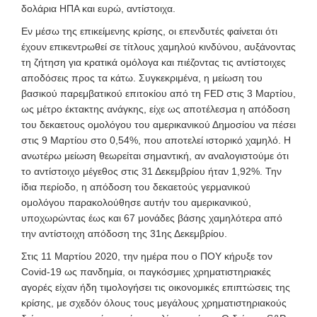
δολάρια ΗΠΑ και ευρώ, αντίστοιχα.
Εν μέσω της επικείμενης κρίσης, οι επενδυτές φαίνεται ότι
έχουν επικεντρωθεί σε τίτλους χαμηλού κινδύνου, αυξάνοντας
τη ζήτηση για κρατικά ομόλογα και πιέζοντας τις αντίστοιχες
αποδόσεις προς τα κάτω. Συγκεκριμένα, η μείωση του
βασικού παρεμβατικού επιτοκίου από τη FED στις 3 Μαρτίου,
ως μέτρο έκτακτης ανάγκης, είχε ως αποτέλεσμα η απόδοση
του δεκαετους ομολόγου του αμερικανικού Δημοσίου να πέσει
στις 9 Μαρτίου στο 0,54%, που αποτελεί ιστορικό χαμηλό. Η
ανωτέρω μείωση θεωρείται σημαντική, αν αναλογιστούμε ότι
το αντίστοιχο μέγεθος στις 31 Δεκεμβρίου ήταν 1,92%. Την
ίδια περίοδο, η απόδοση του δεκαετούς γερμανικού
ομολόγου παρακολούθησε αυτήν του αμερικανικού,
υποχωρώντας έως και 67 μονάδες βάσης χαμηλότερα από
την αντίστοιχη απόδοση της
31ης Δεκεμβρίου.
Στις 11 Μαρτίου 2020, την ημέρα που ο ΠΟΥ κήρυξε τον
Covid-19 ως πανδημία, οι παγκόσμιες χρηματιστηριακές
αγορές είχαν ήδη τιμολογήσει τις οικονομικές επιπτώσεις της
κρίσης, με σχεδόν όλους τους μεγάλους χρηματιστηριακούς