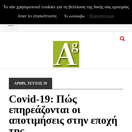
To site χρησιμοποιεί cookies για τη βελτίωση της δικής σας εμπειρίας
όταν το επισκέπτεστε.
Περισσότερα
Το κατάλαβα
Menu
ΑΡΘΡΑ
,
ΤΕΥΧΟΣ 39
Covid-19: Πώς
επηρεάζονται οι
αποτιμήσεις στην εποχή
της