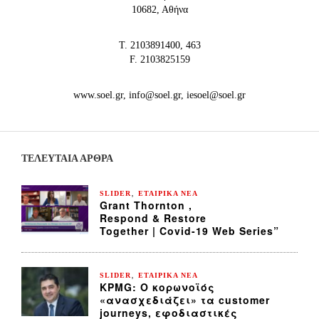
10682, Αθήνα
Τ. 2103891400, 463
F. 2103825159
www.soel.gr, info@soel.gr, iesoel@soel.gr
ΤΕΛΕΥΤΑΙΑ ΆΡΘΡΑ
,
SLIDER
ΕΤΑΙΡΙΚΑ ΝΕΑ
Grant Thornton ,
Respond & Restore
Together | Covid-19 Web Series”
,
SLIDER
ΕΤΑΙΡΙΚΑ ΝΕΑ
KPMG: Ο κορωνοϊός
«ανασχεδιάζει» τα customer
journeys, εφοδιαστικές