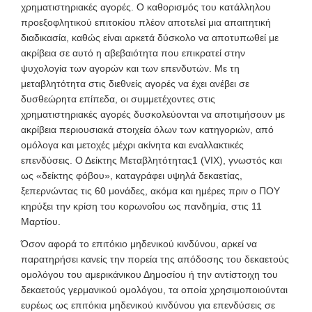
χρηματιστηριακές αγορές. Ο καθορισμός του κατάλληλου
προεξοφλητικού επιτοκίου πλέον αποτελεί μια απαιτητική
διαδικασία, καθώς είναι αρκετά δύσκολο να αποτυπωθεί με
ακρίβεια σε αυτό η αβεβαιότητα που επικρατεί στην
ψυχολογία των αγορών και των επενδυτών. Με τη
μεταβλητότητα στις διεθνείς αγορές να έχει ανέβει σε
δυσθεώρητα επίπεδα, οι συμμετέχοντες στις
χρηματιστηριακές αγορές δυσκολεύονται να αποτιμήσουν με
ακρίβεια περιουσιακά στοιχεία όλων των κατηγοριών, από
ομόλογα και μετοχές μέχρι ακίνητα και εναλλακτικές
επενδύσεις. Ο Δείκτης Μεταβλητότητας
1
(VIX), γνωστός και
ως «δείκτης φόβου», καταγράφει υψηλά δεκαετίας,
ξεπερνώντας τις 60 μονάδες, ακόμα και ημέρες πριν ο ΠΟΥ
κηρύξει την κρίση του κορωνοΐου ως πανδημία, στις 11
Μαρτίου.
Όσον αφορά το
επιτόκιο μηδενικού κινδύνου,
αρκεί να
παρατηρήσει κανείς
την πορεία της απόδοσης του δεκαετούς
ομολόγου του αμερικάνικου Δημοσίου ή την αντίστοιχη του
δεκαετούς γερμανικού ομολόγου, τα οποία χρησιμοποιούνται
ευρέως ως επιτόκια μηδενικού κινδύνου για επενδύσεις σε