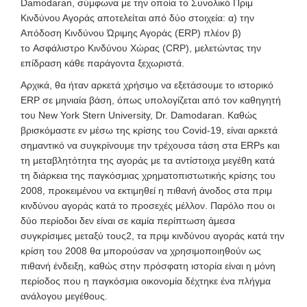
Damodaran, σύμφωνα με την οποία το
Συνολικό Πριμ
Κινδύνου Αγοράς
αποτελείται από δύο στοιχεία: α)
την
Απόδοση Κινδύνου Ώριμης Αγοράς (ERP)
πλέον β)
το
Ασφάλιστρο Κινδύνου Χώρας (CRP)
, μελετώντας την
επίδραση κάθε παράγοντα ξεχωριστά.
Αρχικά, θα ήταν αρκετά χρήσιμο να εξετάσουμε το ιστορικό
ERP σε μηνιαία βάση, όπως υπολογίζεται από τον καθηγητή
του N
ew York Stern University, Dr. Damodaran. Καθώς
βρισκόμαστε εν μέσω της κρίσης του Covid-19, είναι αρκετά
σημαντικό να συγκρίνουμε την τρέχουσα τάση στα ERPs και
τη μεταβλητότητα της αγοράς με τα αντίστοιχα μεγέθη κατά
τη διάρκεια της παγκόσμιας χρηματοπιστωτικής κρίσης του
2008, προκειμένου να εκτιμηθεί η πιθανή άνοδος στα πριμ
κινδύνου αγοράς κατά το προσεχές μέλλον. Παρόλο που οι
δύο περίοδοι δεν είναι σε καμία περίπτωση άμεσα
συγκρίσιμες μεταξύ τους
2
, τα πριμ κινδύνου αγοράς κατά την
κρίση του 2008 θα μπορούσαν να χρησιμοποιηθούν ως
πιθανή ένδειξη, καθώς στην πρόσφατη ιστορία είναι η μόνη
περίοδος που η παγκόσμια οικονομία δέχτηκε ένα πλήγμα
ανάλογου μεγέθους.