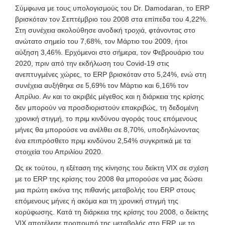
Σύμφωνα με τους υπολογισμούς του Dr.
Damodaran, το ERP
βρισκόταν τον Σεπτέμβριο του 2008 στα επίπεδα του 4,22%.
Στη συνέχεια ακολούθησε ανοδική τροχιά, φτάνοντας στο
ανώτατο σημείο του 7,68%, τον Μάρτιο του 2009, ήτοι
αύξηση 3,46%. Ερχόμενοι στο σήμερα, τον Φεβρουάριο του
2020, πριν από την εκδήλωση του Covid-19 στις
ανεπτυγμένες χώρες, το ERP βρισκόταν στο 5,24%, ενώ στη
συνέχεια αυξήθηκε σε 5,69% τον
Μάρτιο και 6,16% τον
Απρίλιο. Αν και το ακριβές μέγεθος και η διάρκεια της κρίσης
δεν μπορούν να προσδιοριστούν επακριβώς, τη δεδομένη
χρονική στιγμή, το πριμ κινδύνου αγοράς τους επόμενους
μήνες θα μπορούσε να ανέλθει σε 8,70%, υποδηλώνοντας
ένα επιπρόσθετο πριμ κινδύνου 2,54% συγκριτικά με τα
στοιχεία του Απριλίου 2020.
Ως εκ τούτου, η εξέταση της κίνησης του δείκτη VIX σε σχέση
με το ERP της κρίσης του 2008 θα μπορούσε να μας δώσει
μια πρώτη εικόνα της πιθανής μεταβολής του ERP στους
επόμενους μήνες ή ακόμα και τη χρονική στιγμή της
κορύφωσης. Κατά τη διάρκεια της κρίσης του 2008, ο δείκτης
VIX αποτέλεσε προπομπό της μεταβολής στο ERP, με το