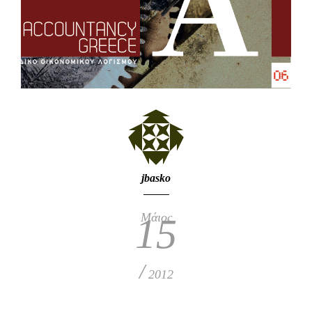
jbasko
Μάιος
15
/
2012