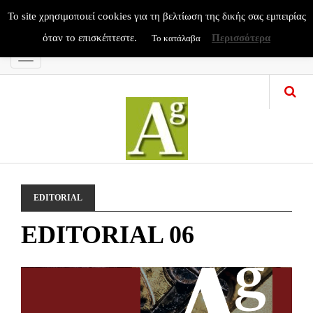
To site χρησιμοποιεί cookies για τη βελτίωση της δικής σας εμπειρίας
όταν το επισκέπτεστε.
Περισσότερα
Το κατάλαβα
Menu
EDITORIAL
EDITORIAL 06