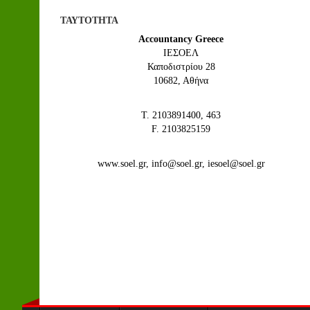
ΤΑΥΤΟΤΗΤΑ
Accountancy Greece
IEΣΟΕΛ
Καποδιστρίου 28
10682, Αθήνα
Τ. 2103891400, 463
F. 2103825159
www.soel.gr, info@soel.gr, iesoel@soel.gr