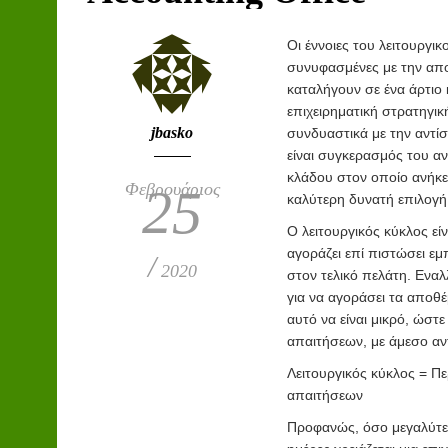
Ο
ι έννοιες του λειτουργι
συνυφασμένες με την απο
καταλήγουν σε ένα άρτιο
επιχειρηματική στρατηγικ
jbasko
συνδυαστικά με την αντί
είναι συγκερασμός του αν
κλάδου στον οποίο ανήκε
Φεβρουάριος
25
καλύτερη δυνατή επιλογή
Ο λειτουργικός κύκλος ε
αγοράζει επί πιστώσει εμ
/
2020
στον τελικό πελάτη. Εναλλ
για να αγοράσει τα αποθέ
αυτό να είναι μικρό, ώστ
απαιτήσεων, με άμεσο αν
Λειτουργικός κύκλος = 
απαιτήσεων
Προφανώς, όσο μεγαλύτερ