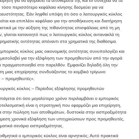
χείρηση για να αγοράσει τα αποθέματά της και εν συνεχεία να τα
, τόσο περισσότερο κεφάλαιο κίνησης δεσμεύει για να
 ρευστότητας. Εάν ληφθεί υπόψη ότι όσο ο λειτουργικός κύκλος
τείται και επιπλέον κεφάλαιο για την αποθήκευση και διατήρηση
τικά με την αύξηση της πιθανότητας επισφάλειας από τη μη
, γίνεται κατανοητό πως ο λειτουργικός κύκλος αντανακλά τη
ιρηματικής οντότητας απέναντι στα χρηματικά της διαθέσιμα.
μπορικός κύκλος μιας οικονομικής οντότητας συνυπολογίζει και
 μεσολαβεί για την εξόφληση των προμηθευτών από την αγορά
 πραγματοποιηθεί στο παρελθόν. Εμφανίζει δηλαδή όλη την
η μιας επιχείρησης συνδυάζοντας το κομβικό τρίγωνο
 – προμηθευτές».
ουργικός κύκλος – Περίοδος εξόφλησης προμηθευτών
γεται ότι όσο μεγαλύτερο χρόνο περιλαμβάνει ο εμπορικός
τελεσματική είναι η στρατηγική που εφαρμόζει μια επιχείρηση,
α στην πώληση των αποθεμάτων, δυστοκία στην εισπραξιμότητα
 άμεση χρονικά εξόφληση των υποχρεώσεων προς προμηθευτές,
ματικά σενάριο εισπραξιμότητας.
ριθμητικά ο εμπορικός κύκλος είναι αρνητικός; Αυτό πρακτικά