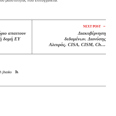
δο ρευστότητας που επιτυγχάνεται.
→
NEXT POST
ύριο απαιτουν
Διακυβέρνηση
κή δομή ΕΥ
δεδομένων. Διονύσης
Αλευράς. CISA, CISM, Chief
Information Security Officer,
Senior Manager, Digital Services
Advisory, Grant Thornton
h jbasko