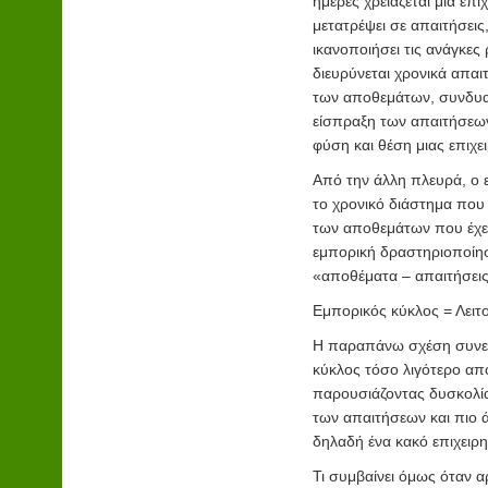
ημέρες χρειάζεται μια επι
μετατρέψει σε απαιτήσεις
ικανοποιήσει τις ανάγκες
διευρύνεται χρονικά απαι
των αποθεμάτων, συνδυασ
είσπραξη των απαιτήσεων
φύση και θέση μιας επιχε
Από την άλλη πλευρά, ο ε
το χρονικό διάστημα που
των αποθεμάτων που έχει
εμπορική δραστηριοποίησ
«αποθέματα – απαιτήσεις
Εμπορικός κύκλος = Λειτ
Η παραπάνω σχέση συνεπά
κύκλος τόσο λιγότερο απο
παρουσιάζοντας δυσκολί
των απαιτήσεων και πιο
δηλαδή ένα κακό επιχειρη
Τι συμβαίνει όμως όταν α