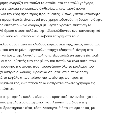
είρηση αγοράζει και πουλά τα αποθέματά της πολύ γρήγορα,
ει επάρκεια χρηματικών διαθεσίμων, ενώ ταυτόχρονα
ιών την εξόφληση προς προμηθευτές. Όπως γίνεται κατανοητό,
ι προμηθευτές είναι αυτοί που χρηματοδοτούν τη δραστηριότητα
ης επιτρέπουν να αγοράζει με μεγάλη χρονική πίστωση τα
λά άμεσα στους πελάτες της, εξασφαλίζοντας ένα ικανοποιητικό
 οι ίδιοι καθυστερούν να λάβουν τα χρήματά τους.
ύκλος συναντάται σε κλάδους κυρίως λιανικής, όπως αυτός των
του αντικειμένου εργασιών υπάρχει εξαιρετική κίνηση στο
και λόγω της λιανικής πώλησης εξασφαλίζεται άμεση είσπραξη
 οι προμηθευτές των τροφίμων και ποτών να είναι αυτοί που
 χρονικής πίστωσης που προσφέρουν όλο το κύκλωμα του
ει ανάγκη ο κλάδος. Πρακτικά σημαίνει ότι η επιχείρηση
ικά τα κεφάλαια των τρίτων πιστωτών της ως προς τη
μάτων της, ενώ παράλληλα εισπράττει αρκετά γρήγορα τις
 πελάτες.
σο ο εμπορικός κύκλος είναι πιο μικρός από τον αντίστοιχο του
όσο μεγαλύτερο ανταγωνιστικό πλεονέκτημα διαθέτει η
 δραστηριοποιείται, τόσο λειτουργικά όσο και εμπορικά, με