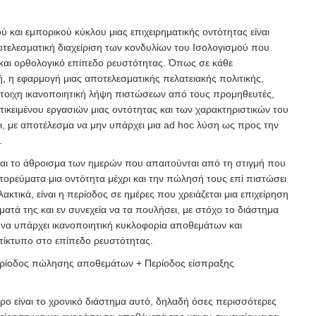
κού και εμπορικού κύκλου μιας επιχειρηματικής οντότητας είναι
τελεσματική διαχείριση των κονδυλίων του Ισολογισμού που
 και ορθολογικό επίπεδο ρευστότητας. Όπως σε κάθε
ή, η εφαρμογή μιας αποτελεσματικής πελατειακής πολιτικής,
στοιχη ικανοποιητική λήψη πιστώσεων από τους προμηθευτές,
τικειμένου εργασιών μιας οντότητας και των χαρακτηριστικών του
ι, με αποτέλεσμα να μην υπάρχει μια
ad hoc λύση ως προς την
.
ίναι το άθροισμα των ημερών που απαιτούνται από τη στιγμή που
πορεύματα μια οντότητα μέχρι και την πώλησή τους επί πιστώσει
ακτικά, είναι η περίοδος σε ημέρες που χρειάζεται μια επιχείρηση
ματά της και εν συνεχεία να τα πουλήσει, με στόχο το διάστημα
ε να υπάρχει ικανοποιητική κυκλοφορία αποθεμάτων και
τίκτυπο στο επίπεδο ρευστότητας.
Περίοδος πώλησης αποθεμάτων + Περίοδος είσπραξης
ο είναι το χρονικό διάστημα αυτό, δηλαδή όσες περισσότερες