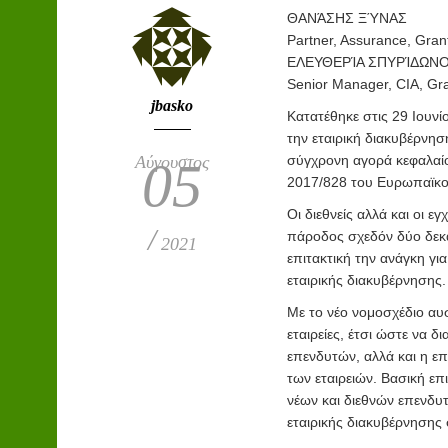
ΘΑΝΆΣΗΣ ΞΎΝΑΣ
Partner, Assurance, Gran
ΕΛΕΥΘΕΡΊΑ ΣΠΥΡΊΔΩΝ
Senior Manager, CIA, Gr
jbasko
Κ
ατατέθηκε στις 29 Ιουν
την εταιρική διακυβέρνησ
Αύγουστος
σύγχρονη αγορά κεφαλαίο
05
2017/828 του Ευρωπαϊκού
Οι διεθνείς αλλά και οι ε
/
πάροδος σχεδόν δύο δεκα
2021
επιτακτική την ανάγκη γι
εταιρικής διακυβέρνησης.
Με το νέο νομοσχέδιο αυσ
εταιρείες, έτσι ώστε να δ
επενδυτών,
αλλά και η επ
των εταιρειών. Βασική επ
νέων και διεθνών επενδυ
εταιρικής διακυβέρνησης σ