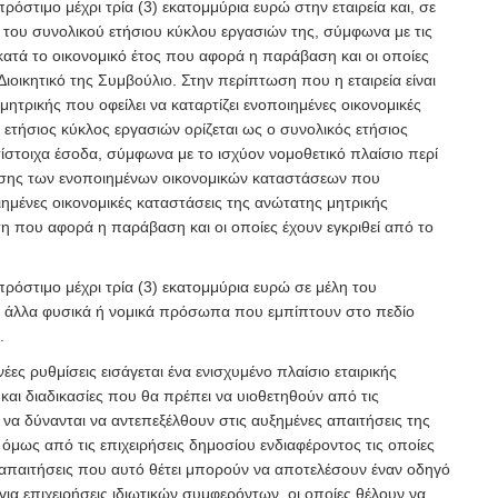
ρόστιμο μέχρι τρία (3) εκατομμύρια ευρώ στην εταιρεία και, σε
του συνολικού ετήσιου κύκλου εργασιών της, σύμφωνα με τις
κατά το οικονομικό έτος που αφορά η παράβαση και οι οποίες
ιοικητικό της Συμβούλιο. Στην περίπτωση που η εταιρεία είναι
μητρικής που οφείλει να καταρτίζει ενοποιημένες οικονομικές
 ετήσιος κύκλος εργασιών ορίζεται ως ο συνολικός ετήσιος
ίστοιχα έσοδα, σύμφωνα με το ισχύον νομοθετικό πλαίσιο περί
ασης των ενοποιημένων οικονομικών καταστάσεων που
ιημένες οικονομικές καταστάσεις της ανώτατης μητρικής
ση που αφορά η παράβαση και οι οποίες έχουν εγκριθεί από το
.
ρόστιμο μέχρι τρία (3) εκατομμύρια ευρώ σε μέλη του
ή άλλα φυσικά ή νομικά πρόσωπα που εμπίπτουν στο πεδίο
.
νέες ρυθμίσεις εισάγεται ένα ενισχυμένο πλαίσιο εταιρικής
και διαδικασίες που θα πρέπει να υιοθετηθούν από τις
ε να δύνανται να αντεπεξέλθουν στις αυξημένες απαιτήσεις της
όμως από τις επιχειρήσεις δημοσίου ενδιαφέροντος τις οποίες
ι απαιτήσεις που αυτό θέτει μπορούν να αποτελέσουν έναν οδηγό
για επιχειρήσεις ιδιωτικών συμφερόντων, οι οποίες θέλουν να