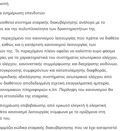
ροπή.
αι ενημέρωση επενδυτών
α υιοθετεί σύστημα εταιρικής διακυβέρνησης ανάλογα με το
ρος και την πολυπλοκότητα των δραστηριοτήτων της.
ο περιεχόμενο του κανονισμού λειτουργίας που πρέπει να διαθέτει
, καθώς και η κατάρτιση κανονισμού λειτουργίας των
ών της. Το περιεχόμενο πλέον οφείλει να καλύπτει ευρύ φάσμα
ες για τα χαρακτηριστικά του συστήματος εσωτερικού ελέγχου,
ού ελέγχου, κανονιστικής συμμόρφωσης και διαχείρισης κινδύνων,
ες σύγκρουσης συμφερόντων και καταπολέμησης διαφθοράς,
 περιοδικής αξιολόγησης συστήματος εσωτερικού ελέγχου από
διαθέτουν αποδεδειγμένη σχετική επαγγελματική εμπειρία,
 προνομιακών πληροφοριών κ.λπ. Περίληψη του κανονισμού θα
η ιστοσελίδα της εταιρείας.
 υποχρέωση επιβεβαίωσης από ορκωτό ελεγκτή ή ελεγκτική
ιαθέτει κανονισμό λειτουργίας σύμφωνα με τα οριζόμενα στη
ό του.
φαρμόζει κώδικα εταιρικής διακυβέρνησης που να έχει καταρτιστεί