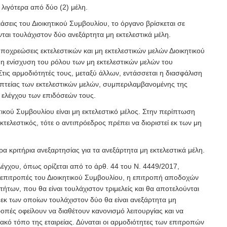
 λιγότερα από δύο (2) μέλη.
ιάσεις του Διοικητικού Συμβουλίου, το όργανο βρίσκεται σε
ται τουλάχιστον δύο ανεξάρτητα μη εκτελεστικά μέλη.
ποχρεώσεις εκτελεστικών και μη εκτελεστικών μελών Διοικητικού
 η ενίσχυση του ρόλου των μη εκτελεστικών μελών του
Στις αρμοδιότητές τους, μεταξύ άλλων, εντάσσεται η διασφάλιση
πτείας των εκτελεστικών μελών, συμπεριλαμβανομένης της
ελέγχου των επιδόσεών τους.
ικού Συμβουλίου είναι μη εκτελεστικό μέλος. Στην περίπτωση
κτελεστικός, τότε ο αντιπρόεδρος πρέπει να διοριστεί εκ των μη
α κριτήρια ανεξαρτησίας για τα ανεξάρτητα μη εκτελεστικά μέλη.
έγχου, όπως ορίζεται από το άρθ. 44 του Ν. 4449/2017,
 επιτροπές του Διοικητικού Συμβουλίου, η επιτροπή αποδοχών
ήτων, που θα είναι τουλάχιστον τριμελείς και θα αποτελούνται
 εκ των οποίων τουλάχιστον δύο θα είναι ανεξάρτητα μη
τροπές οφείλουν να διαθέτουν κανονισμό λειτουργίας και να
ακό τόπο της εταιρείας. Δύναται οι αρμοδιότητες των επιτροπών