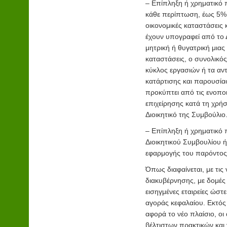
– Επίπληξη ή χρηματικό π
κάθε περίπτωση, έως 5% 
οικονομικές καταστάσεις 
έχουν υπογραφεί από το Δ
μητρική ή θυγατρική μιας 
καταστάσεις, ο συνολικός
κύκλος εργασιών ή τα αντ
κατάρτισης και παρουσί
προκύπτει από τις ενοπο
επιχείρησης κατά τη χρή
Διοικητικό της Συμβούλιο
– Επίπληξη ή χρηματικό π
Διοικητικού Συμβουλίου 
εφαρμογής του παρόντος
Όπως διαφαίνεται, με τις 
διακυβέρνησης, με δομές 
εισηγμένες εταιρείες ώστ
αγοράς κεφαλαίου. Εκτός 
αφορά το νέο πλαίσιο, ο
βέλτιστων πρακτικών και 