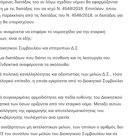
ινόμενες διατάξεις του εν λόγω σχεδίου νόμου θα εφαρμόζονται
 με τις διατάξεις του σε ισχύ Ν. 4548/2018. Επιπλέον, όπου
ή παρέκκλιση από τις διατάξεις του Ν. 4548/2018, οι διατάξεις για
ση θα υπερισχύουν.
 αναμένεται να επιφέρει το νομοσχέδιο για την εταιρική
ν, είναι οι εξής:
ιοικητικού Συμβουλίου και επιτροπών Δ.Σ.
μα διατάξεων που διέπει τη σύνθεση και τη λειτουργία του
Ενδεικτικά αναφέρονται τα ακόλουθα:
 πολιτική καταλληλότητας και αξιοπιστίας των μελών Δ.Σ., τόσο
λλογικό επίπεδο
, η οποία εγκρίνεται από το Διοικητικό Συμβούλιο
 συγκεκριμένες αρμοδιότητες και πεδία ευθύνης του Διοικητικού
ικά των όσων ορίζονται από τον εταιρικό νόμο. Μεταξύ αυτών
ξιολόγηση της εφαρμογής και αποτελεσματικότητας του
κυβέρνησης τουλάχιστον ανά τριετία.
ν ανεξάρτητων μη εκτελεστικών μελών, των οποίων ο αριθμός δεν
1/3 του συνόλου των μελών του Διοικητικού Συμβουλίου και σε