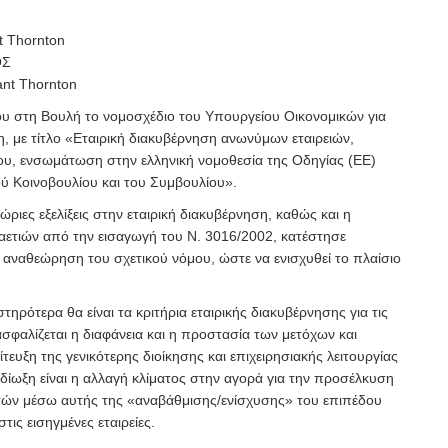
t Thornton
ΟΣ
ant Thornton
ίου στη Βουλή το νομοσχέδιο του Υπουργείου Οικονομικών για
η, με τίτλο «Εταιρική διακυβέρνηση ανωνύμων εταιρειών,
υ, ενσωμάτωση στην ελληνική νομοθεσία της Οδηγίας (ΕΕ)
 Κοινοβουλίου και του Συμβουλίου».
γχώριες εξελίξεις στην εταιρική διακυβέρνηση, καθώς και η
ετιών από την εισαγωγή του Ν. 3016/2002, κατέστησε
α αναθεώρηση του σχετικού νόμου, ώστε να ενισχυθεί το πλαίσιο
τηρότερα θα είναι τα κριτήρια εταιρικής διακυβέρνησης για τις
ιασφαλίζεται η διαφάνεια και η προστασία των μετόχων και
ίτευξη της γενικότερης διοίκησης και επιχειρησιακής λειτουργίας
ιδίωξη είναι η αλλαγή κλίματος στην αγορά για την προσέλκυση
τών μέσω αυτής της «αναβάθμισης/ενίσχυσης» του επιπέδου
τις εισηγμένες εταιρείες.