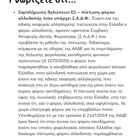
Συμπλήρωση δηλώσεων Ε1 – πίστωση φόρου
αλλοδαπής όταν υπάρχει Σ.Α.Δ.Φ.:
Έναντι και της
ειδικής εισφοράς αλληλεγγύης πιστώνεται στην Ελλάδα ο
φόρος αλλοδαπής, εφόσον υφίσταται Σύμβαση
Αποφυγής Διπλής Φορολογίας (Σ.Α.Δ.Φ.) που
προβλέπει τη μέθοδο της πίστωσης. Ειδικότερα,
σύμφωνα με τις οδηγίες της ΑΑΔΕ για τη συμπλήρωση
της δήλωσης φορολογίας εισοδήματος φυσικών
προσώπων (Α.1070/2020) ο φόρος που
παρακρατήθηκε ή καταβλήθηκε από φορολογικό κάτοικο
Ελλάδας στην αλλοδαπή πιστώνεται στη χώρα μας
έναντι και της ειδικής εισφοράς αλληλεγγύης που
αναλογεί στο εν λόγω εισόδημα (και όχι μόνο έναντι του
κύριου φόρου εισοδήματος). Η πίστωση γίνεται έως το
ύψος της συνολικής επιβάρυνσης στην Ελλάδα, υπό την
έννοια ότι, εάν ο φόρος αλλοδαπής είναι υψηλότερος, δε
χωρεί επιστροφή φόρου για το υπερβάλλον ποσό.
Υπενθυμίζεται ότι με την εγκύκλιο Ε.2147/2019 της ΑΑΔΕ
έγινε δεκτό ότι στην έννοια του φόρου εισοδήματος
έναντι του οποίου φορολογικός κάτοικος Ελλάδας έχει
δικαίωμα πίστωσης φόρου αλλοδαπής περιλαμβάνεται