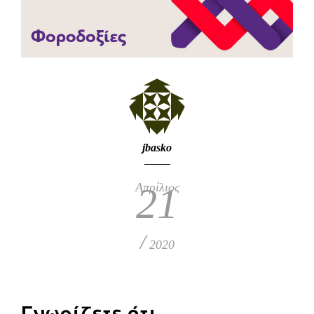
jbasko
Απρίλιος
21
/
2020
Γνωρίζετε ότι…