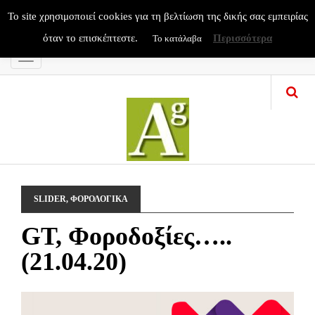
To site χρησιμοποιεί cookies για τη βελτίωση της δικής σας εμπειρίας
όταν το επισκέπτεστε.
Περισσότερα
Το κατάλαβα
Menu
SLIDER
,
ΦΟΡΟΛΟΓΙΚΑ
GT, Φοροδοξίες…..
(21.04.20)