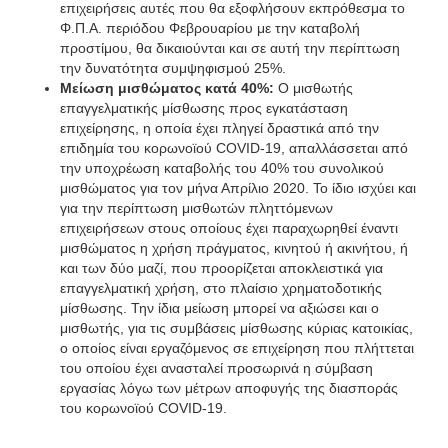
επιχειρήσεις αυτές που θα εξοφλήσουν εκπρόθεσμα το
Φ.Π.Α. περιόδου Φεβρουαρίου με την καταβολή
προστίμου, θα δικαιούνται και σε αυτή την περίπτωση
την δυνατότητα συμψηφισμού 25%.
Μείωση μισθώματος κατά 40%:
Ο μισθωτής
επαγγελματικής μίσθωσης προς εγκατάσταση
επιχείρησης, η οποία έχει πληγεί δραστικά από την
επιδημία του κορωνοϊού COVID-19, απαλλάσσεται από
την υποχρέωση καταβολής του 40% του συνολικού
μισθώματος για τον μήνα Απρίλιο 2020. Το ίδιο ισχύει και
για την περίπτωση μισθωτών πληττόμενων
επιχειρήσεων στους οποίους έχει παραχωρηθεί έναντι
μισθώματος η χρήση πράγματος, κινητού ή ακινήτου, ή
και των δύο μαζί, που προορίζεται αποκλειστικά για
επαγγελματική χρήση, στο πλαίσιο χρηματοδοτικής
μίσθωσης. Την ίδια μείωση μπορεί να αξιώσει και ο
μισθωτής, για τις συμβάσεις μίσθωσης κύριας κατοικίας,
ο οποίος είναι εργαζόμενος σε επιχείρηση που πλήττεται
του οποίου έχει ανασταλεί προσωρινά η σύμβαση
εργασίας λόγω των μέτρων αποφυγής της διασποράς
του κορωνοϊού COVID-19.