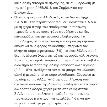
και η ειδική εισφορά αλληλεγγύης, σε συμμόρφωση με
την απόφαση 2465/2018 του Συμβουλίου της
Επικρατείας.
Πίστωση φόρου αλλοδαπής όταν δεν υπάρχει
Σ.Α.Δ.Φ.:
Στις περιπτώσεις που δεν υφίσταται Σ.Α.Δ.Φ.
με τη χώρα πηγής του εισοδήματος, η πίστωση
περιορίζεται στον κύριο φόρο εισοδήματος και δεν
καταλαμβάνει και την εισφορά αλληλεγγύης. Για
παράδειγμα, στην περίπτωση του φόρου μερισμάτων,
ακόμα και αν ο φόρος αλλοδαπής υπερβαίνει τον
ελληνικό φόρο μερισμάτων (5%), το υπερβάλλον ποσό
δεν πιστώνεται έναντι της ειδικής εισφοράς αλληλεγγύης.
Συνεπώς, ο φορολογούμενος υποχρεούται να καταβάλει
ολόκληρο το ποσό της ειδικής εισφοράς αλληλεγγύης
(2,2 – 10%), ανεξάρτητα εάν αυτό μπορεί να καλυφθεί,
ολικά ή μερικά, από το φόρο αλλοδαπής. Σύμφωνα με
τις οδηγίες της ΑΑΔΕ, κατά την συμπλήρωση των
σχετικών κωδικών της δήλωσης, επιλέγεται εάν ο φόρος
αλλοδαπής αφορά χώρες με τις οποίες υφίσταται
Σ.Α.Δ.Φ. που προβλέπει τη μέθοδο της πίστωσης,
προκειμένου η πίστωση να καταλάβει ή όχι και την
εισφορά, ανάλογα με την περίπτωση.