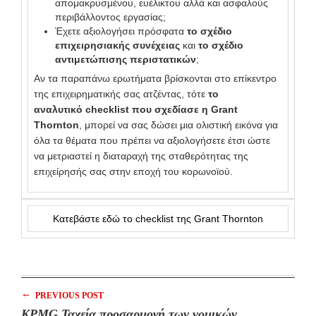
απομακρυσμένου, ευέλικτου αλλά και ασφαλούς
περιβάλλοντος εργασίας;
Έχετε αξιολογήσει πρόσφατα
το σχέδιο
επιχειρησιακής συνέχειας
και
το σχέδιο
αντιμετώπισης περιστατικών
;
Αν τα παραπάνω ερωτήματα βρίσκονται στο επίκεντρο
της επιχειρηματικής σας ατζέντας, τότε
το
αναλυτικό checklist που σχεδίασε η Grant
Thornton
, μπορεί να σας δώσει μια ολιστική εικόνα για
όλα τα θέματα που πρέπει να αξιολογήσετε έτσι ώστε
να μετριαστεί η διαταραχή της σταθερότητας της
επιχείρησής σας στην εποχή του κορωνοϊού.
Κατεβάστε εδώ το checklist της Grant Thornton
←
PREVIOUS POST
KPMG,Ταχεία προσαρμογή των νομικών