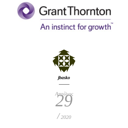
jbasko
Απρίλιος
29
/
2020