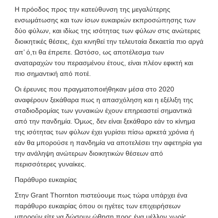
Η πρόοδος προς την κατεύθυνση της μεγαλύτερης
ενσωμάτωσης και των ίσων ευκαιριών εκπροσώπησης των
δύο φύλων, και ιδίως της ισότητας των φύλων στις ανώτερες
διοικητικές θέσεις, έχει κινηθεί την τελευταία δεκαετία πιο αργά
απ’ ό,τι θα έπρεπε. Ωστόσο, ως αποτέλεσμα των
αναταραχών του περασμένου έτους, είναι πλέον εφικτή και
πιο σημαντική από ποτέ.
Οι έρευνες που πραγματοποιήθηκαν μέσα στο 2020
αναφέρουν ξεκάθαρα πως η απασχόληση και η εξέλιξη της
σταδιοδρομίας των γυναικών έχουν επηρεαστεί σημαντικά
από την πανδημία. Όμως, δεν είναι ξεκάθαρο εάν το κίνημα
της ισότητας των φύλων έχει γυρίσει πίσω αρκετά χρόνια ή
εάν θα μπορούσε η πανδημία να αποτελέσει την αφετηρία για
την ανάληψη ανώτερων διοικητικών θέσεων από
περισσότερες γυναίκες.
Παράθυρο ευκαιρίας
Στην Grant Thornton πιστεύουμε πως τώρα υπάρχει ένα
παράθυρο ευκαιρίας όπου οι ηγέτες των επιχειρήσεων
μπορούν είτε να δώσουν ώθηση προς ένα μέλλον χωρίς