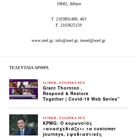
10682, Αθήνα
Τ. 2103891400, 463
F. 2103825159
www.soel.gr, info@soel.gr, iesoel@soel.gr
ΤΕΛΕΥΤΑΙΑ ΆΡΘΡΑ
,
SLIDER
ΕΤΑΙΡΙΚΑ ΝΕΑ
Grant Thornton ,
Respond & Restore
Together | Covid-19 Web Series”
,
SLIDER
ΕΤΑΙΡΙΚΑ ΝΕΑ
KPMG: Ο κορωνοϊός
«ανασχεδιάζει» τα customer
journeys, εφοδιαστικές