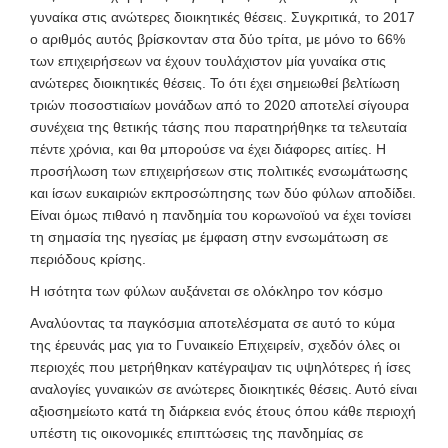
γυναίκα στις ανώτερες διοικητικές θέσεις. Συγκριτικά, το 2017
ο αριθμός αυτός βρίσκονταν στα δύο τρίτα, με μόνο το 66%
των επιχειρήσεων να έχουν τουλάχιστον μία γυναίκα στις
ανώτερες διοικητικές θέσεις. Το ότι έχει σημειωθεί βελτίωση
τριών ποσοστιαίων μονάδων από το 2020 αποτελεί σίγουρα
συνέχεια της θετικής τάσης που παρατηρήθηκε τα τελευταία
πέντε χρόνια, και θα μπορούσε να έχει διάφορες αιτίες. Η
προσήλωση των επιχειρήσεων στις πολιτικές ενσωμάτωσης
και ίσων ευκαιριών εκπροσώπησης των δύο φύλων αποδίδει.
Είναι όμως πιθανό η πανδημία του κορωνοϊού να έχει τονίσει
τη σημασία της ηγεσίας με έμφαση στην ενσωμάτωση σε
περιόδους κρίσης.
Η ισότητα των φύλων αυξάνεται σε ολόκληρο τον κόσμο
Αναλύοντας τα παγκόσμια αποτελέσματα σε αυτό το κύμα
της έρευνάς μας για το Γυναικείο Επιχειρείν, σχεδόν όλες οι
περιοχές που μετρήθηκαν κατέγραψαν τις υψηλότερες ή ίσες
αναλογίες γυναικών σε ανώτερες διοικητικές θέσεις. Αυτό είναι
αξιοσημείωτο κατά τη διάρκεια ενός έτους όπου κάθε περιοχή
υπέστη τις οικονομικές επιπτώσεις της πανδημίας σε