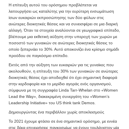
Η επίτευξη αυτού του ορόσημου προβλέπεται να
λειτουργήσει ως καταλύτης για την ευρύτερη ενσωμάτωση
ίσων ευκαιριών εκπροσώπησης των δύο φύλων στις
ανώτερες διοικητικές θέσεις και να συνεισφέρει σε μια διαρκή
αλλαγή. Όταν τα στοιχεία αναλύονται σε γεωγραφικό επίπεδο,
βλέπουμε μια εκθετική αύξηση στην υπεροχή των χωρών με
ποσοστό των γυναικών σε ανώτερες διοικητικές θέσεις το
οποίο ξεπερνάει το 30%. Αυτό απεικονίζει ένα κρίσιμο σημάδι
προόδου σε παγκόσμιο επίπεδο.
Εκτός από την αύξηση των ευκαιριών για τις γυναίκες που
ακολουθούν, η επίτευξη του 30% των γυναικών σε ανώτερες
διοικητικές θέσεις έχει αποδειχθεί ότι έχει σημαντική διαφορά
στην κερδοφορία και το μερίδιο αγοράς ενός οργανισμού,
σύμφωνα με τη συγγραφέα Linda Tarr-Whelan στο «Women
Lead the Way», διακεκριμένη συνεργάτη του «Women’s
Leadership Initiative» του US think tank Demos.
Δημιουργώντας ένα περιβάλλον χωρίς αποκλεισμούς
Το 2021 έχουμε φτάσει σε ένα σημαντικό ορόσημο, με εννέα
στις δέκα επιχειρήσεις παγκοσμίως να έχουν τουλάχιστον μία