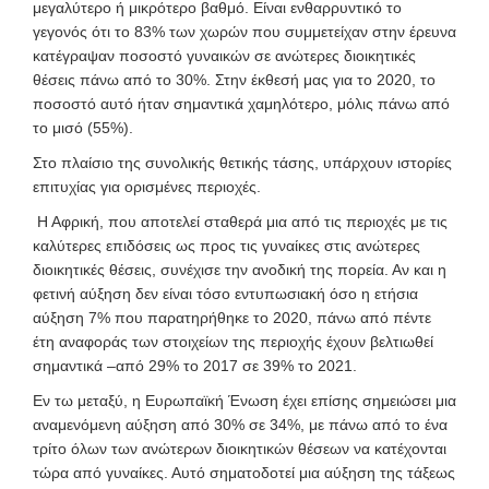
μεγαλύτερο ή μικρότερο βαθμό. Είναι ενθαρρυντικό το
γεγονός ότι το 83% των χωρών που συμμετείχαν στην έρευνα
κατέγραψαν ποσοστό γυναικών σε ανώτερες διοικητικές
θέσεις πάνω από το 30%. Στην έκθεσή μας για το 2020, το
ποσοστό αυτό ήταν σημαντικά χαμηλότερο, μόλις πάνω από
το μισό (55%).
Στο πλαίσιο της συνολικής θετικής τάσης, υπάρχουν ιστορίες
επιτυχίας για ορισμένες περιοχές.
Η Αφρική, που αποτελεί σταθερά μια από τις περιοχές με τις
καλύτερες επιδόσεις ως προς τις γυναίκες στις ανώτερες
διοικητικές θέσεις, συνέχισε την ανοδική της πορεία. Αν και η
φετινή αύξηση δεν είναι τόσο εντυπωσιακή όσο η ετήσια
αύξηση 7% που παρατηρήθηκε το 2020, πάνω από πέντε
έτη αναφοράς των στοιχείων της περιοχής έχουν βελτιωθεί
σημαντικά –από 29% το 2017 σε 39% το 2021.
Εν τω μεταξύ, η Ευρωπαϊκή Ένωση έχει επίσης σημειώσει μια
αναμενόμενη αύξηση από 30% σε 34%, με πάνω από το ένα
τρίτο όλων των ανώτερων διοικητικών θέσεων να κατέχονται
τώρα από γυναίκες. Αυτό σηματοδοτεί μια αύξηση της τάξεως