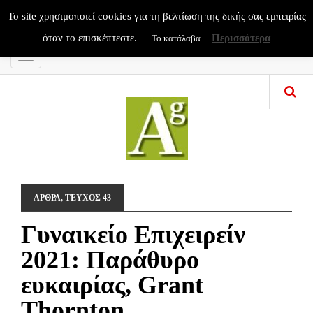
To site χρησιμοποιεί cookies για τη βελτίωση της δικής σας εμπειρίας
όταν το επισκέπτεστε.
Περισσότερα
Το κατάλαβα
Menu
ΑΡΘΡΑ
,
ΤΕΥΧΟΣ 43
Γυναικείο Επιχειρείν
2021: Παράθυρο
ευκαιρίας, Grant
Thornton