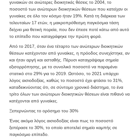
γυναικών σε ανώτερες διοικητικές θέσεις το 2004, το
ποσοστό των ανώτερων διοικητικών θέσεων που κατείχαν οι
γυναίκες σε όλο τον κόσμο ήταν 19%. Κατά τη διάρκεια των
τελευταίων 17 ετών, η μακροπρόθεσμη παγκόσμια τάση
δείχνει μια θετική πορεία, που δεν έπεσε ποτέ κάτω από αυτό
το επίπεδο που καταγράφηκε την πρώτη φορά.
Από το 2017, όταν ένα τέταρτο των ανώτερων διοικητικών
θέσεων κατέχονταν από γυναίκες, η πρόοδος συνεχίστηκε, αν
και ήταν αργή και ασταθής. Πέρυσι καταγράψαμε σημεία
εξισορρόπησης, με το συνολικό ποσοστό να παραμένει
στατικό στο 29% για το 2019. Ωστόσο, το 2021 υπάρχει
λόγος αισιοδοξίας, καθώς το ποσοστό έχει φτάσει το 31%,
καταδεικνύοντας ότι, σε σύντομο χρονικό διάστημα, το ένα
τρίτο όλων των ανώτερων διοικητικών θέσεων είναι πιθανό να
κατέχονται από γυναίκες.
Ξεπερνώντας το ορόσημο του 30%
Ένας ακόμα λόγος αισιοδοξίας είναι πως το ποσοστό
ξεπέρασε το 30%, το οποίο αποτελεί σημείο καμπής σε
παγκόσμιο επίπεδο.