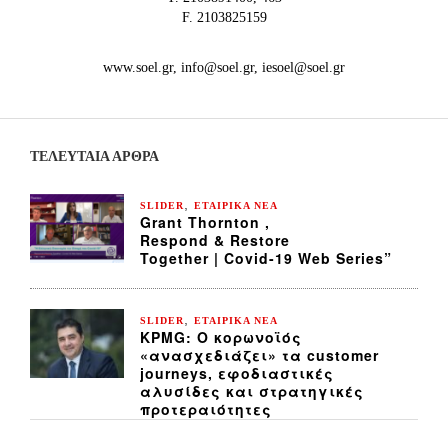
F. 2103825159
www.soel.gr, info@soel.gr, iesoel@soel.gr
ΤΕΛΕΥΤΑΙΑ ΆΡΘΡΑ
,
SLIDER
ΕΤΑΙΡΙΚΑ ΝΕΑ
Grant Thornton ,
Respond & Restore
Together | Covid-19 Web Series”
,
SLIDER
ΕΤΑΙΡΙΚΑ ΝΕΑ
KPMG: Ο κορωνοϊός
«ανασχεδιάζει» τα customer
journeys, εφοδιαστικές
αλυσίδες και στρατηγικές
προτεραιότητες