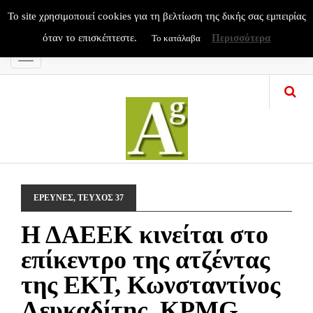
To site χρησιμοποιεί cookies για τη βελτίωση της δικής σας εμπειρίας
όταν το επισκέπτεστε.
Περισσότερα
Το κατάλαβα
Menu
ΕΡΕΥΝΕΣ
,
ΤΕΥΧΟΣ 37
Η ΔΑΕΕΚ κινείται στο
επίκεντρο της ατζέντας
της ΕΚΤ, Κωνσταντίνος
Λευκαδίτης, KPMG