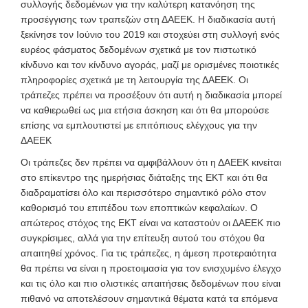
συλλογής δεδομένων για την καλύτερη κατανόηση της
προσέγγισης των τραπεζών στη ΔΑΕΕΚ. Η διαδικασία αυτή
ξεκίνησε τον Ιούνιο του 2019 και στοχεύει στη συλλογή ενός
ευρέος φάσματος δεδομένων σχετικά με τον πιστωτικό
κίνδυνο και τον κίνδυνο αγοράς, μαζί με ορισμένες ποιοτικές
πληροφορίες σχετικά με τη λειτουργία της ΔΑΕΕΚ. Οι
τράπεζες πρέπει να προσέξουν ότι αυτή η διαδικασία μπορεί
να καθιερωθεί ως μια ετήσια άσκηση και ότι θα μπορούσε
επίσης να εμπλουτιστεί με επιτόπιους ελέγχους για την
ΔΑΕΕΚ
Οι τράπεζες δεν πρέπει να αμφιβάλλουν ότι η ΔΑΕΕΚ κινείται
στο επίκεντρο της ημερήσιας διάταξης της ΕΚΤ και ότι θα
διαδραματίσει όλο και περισσότερο σημαντικό ρόλο στον
καθορισμό του επιπέδου των εποπτικών κεφαλαίων. Ο
απώτερος στόχος της ΕΚΤ είναι να καταστούν οι ΔΑΕΕΚ πιο
συγκρίσιμες, αλλά για την επίτευξη αυτού του στόχου θα
απαιτηθεί χρόνος. Για τις τράπεζες, η άμεση προτεραιότητα
θα πρέπει να είναι η προετοιμασία για τον ενισχυμένο έλεγχο
και τις όλο και πιο ολιστικές απαιτήσεις δεδομένων που είναι
πιθανό να αποτελέσουν σημαντικά θέματα κατά τα επόμενα