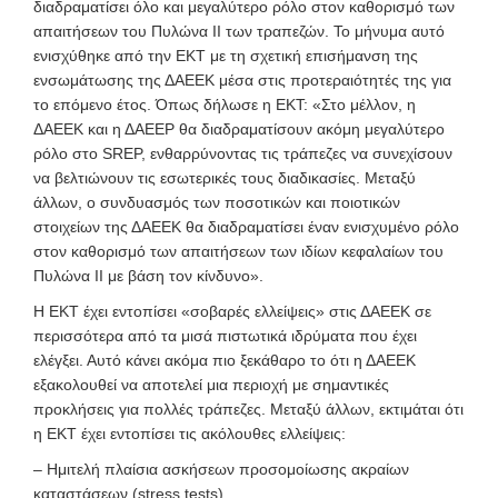
διαδραματίσει όλο και μεγαλύτερο ρόλο στον καθορισμό των
απαιτήσεων του Πυλώνα ΙΙ των τραπεζών. Το μήνυμα αυτό
ενισχύθηκε από την EKT με τη σχετική επισήμανση της
ενσωμάτωσης της ΔΑΕΕΚ μέσα στις προτεραιότητές της για
το επόμενο έτος. Όπως δήλωσε η ΕΚΤ: «Στο μέλλον, η
ΔΑΕΕΚ και η ΔΑΕΕΡ θα διαδραματίσουν ακόμη μεγαλύτερο
ρόλο στο SREP, ενθαρρύνοντας τις τράπεζες να συνεχίσουν
να βελτιώνουν τις εσωτερικές τους διαδικασίες. Μεταξύ
άλλων, ο συνδυασμός των ποσοτικών και ποιοτικών
στοιχείων της ΔΑΕΕΚ θα διαδραματίσει έναν ενισχυμένο ρόλο
στον καθορισμό των απαιτήσεων των ιδίων κεφαλαίων του
Πυλώνα ΙΙ με βάση τον κίνδυνο».
Η ΕΚΤ έχει εντοπίσει «σοβαρές ελλείψεις» στις ΔΑΕΕΚ σε
περισσότερα από τα μισά πιστωτικά ιδρύματα που έχει
ελέγξει. Αυτό κάνει ακόμα πιο ξεκάθαρο το ότι η ΔΑΕΕΚ
εξακολουθεί να αποτελεί μια περιοχή με σημαντικές
προκλήσεις για πολλές τράπεζες. Μεταξύ άλλων, εκτιμάται ότι
η ΕΚΤ έχει εντοπίσει τις ακόλουθες ελλείψεις:
– Ημιτελή πλαίσια ασκήσεων προσομοίωσης ακραίων
καταστάσεων (stress tests).