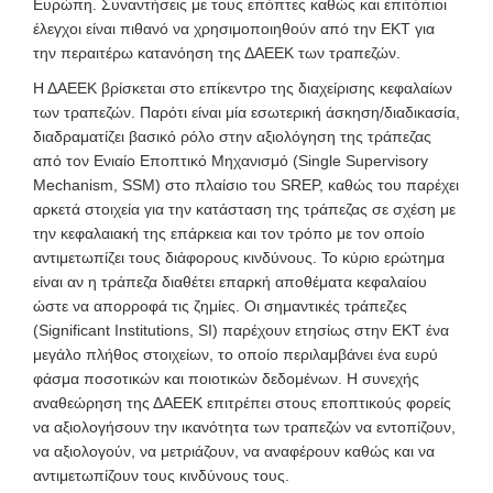
Ευρώπη. Συναντήσεις με τους επόπτες καθώς και επιτόπιοι
έλεγχοι είναι πιθανό να χρησιμοποιηθούν από την ΕΚΤ για
την περαιτέρω κατανόηση της ΔΑΕΕΚ των τραπεζών.
Η ΔΑΕΕΚ βρίσκεται στο επίκεντρο της διαχείρισης κεφαλαίων
των τραπεζών. Παρότι είναι μία εσωτερική άσκηση/διαδικασία,
διαδραματίζει βασικό ρόλο στην αξιολόγηση της τράπεζας
από τον Ενιαίο Εποπτικό Μηχανισμό (Single Supervisory
Mechanism, SSM) στο πλαίσιο του SREP, καθώς του παρέχει
αρκετά στοιχεία για την κατάσταση της τράπεζας σε σχέση με
την κεφαλαιακή της επάρκεια και τον τρόπο με τον οποίο
αντιμετωπίζει τους διάφορους κινδύνους. Το κύριο ερώτημα
είναι αν η τράπεζα διαθέτει επαρκή αποθέματα κεφαλαίου
ώστε να απορροφά τις ζημίες. Οι σημαντικές τράπεζες
(Significant Institutions, SI) παρέχουν ετησίως στην ΕΚΤ ένα
μεγάλο πλήθος στοιχείων, το οποίο περιλαμβάνει ένα ευρύ
φάσμα ποσοτικών και ποιοτικών δεδομένων. Η συνεχής
αναθεώρηση της ΔΑΕΕΚ επιτρέπει στους εποπτικούς φορείς
να αξιολογήσουν την ικανότητα των τραπεζών να εντοπίζουν,
να αξιολογούν, να μετριάζουν, να αναφέρουν καθώς και να
αντιμετωπίζουν τους κινδύνους τους.