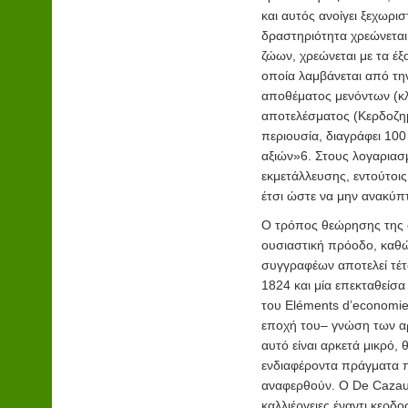
και αυτός ανοίγει ξεχωρ
δραστηριότητα χρεώνεται
ζώων, χρεώνεται με τα έξ
οποία λαμβάνεται από την 
αποθέματος μενόντων (κλ
αποτελέσματος (Κερδοζημ
περιουσία, διαγράφει 10
αξιών»
6
. Στους λογαριασ
εκμετάλλευσης, εντούτοις
έτσι ώστε να μην ανακύπ
Ο τρόπος θεώρησης της αγ
ουσιαστική πρόοδο, καθώ
συγγραφέων αποτελεί τέτ
1824 και μία επεκταθείσα
του
Eléments d’economie 
εποχή του– γνώση των αρ
αυτό είναι αρκετά μικρό,
ενδιαφέροντα πράγματα π
αναφερθούν. Ο De
Cazaux
καλλιέργειες έναντι κερ