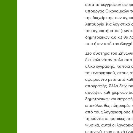
αυτά τα «έγγραφα» αφορο
υπουργός Οικονομικών το
της διαχείρισης των αγρ
λειτουργία ένα λογιστικ
του αγροκτήματος (των κ
δημητριακών κ.ο.κ.) θα 
που ήταν υπό τον έλεγχό 
Στο σύστημα του Ζήνωνα,
διευκολυνόταν πολύ από
υλικό εγγραφής. Κάποια 
του ενεργητικού, στους ο
αφαιρούντο μετά από κάθ
απογραφής. Άλλα δείχνου
συνόψεις καθημερινών δ
δημητριακών και εκτροφή
επακόλουθες πληρωμές π
από τους λογαριασμούς έ
τηρούνται σε φυσικές ποσ
Φυσικά, αυτοί οι λογαρια
μεταγενέστερη εποχή (γύρ