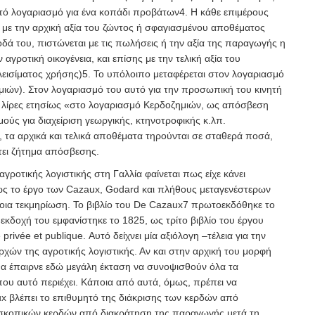
ιστό λογαριασμό για ένα κοπάδι προβάτων
4
. Η κάθε επιμέρους
 με την αρχική αξία του ζώντος ή σφαγιασμένου αποθέματος
οδά του, πιστώνεται με τις πωλήσεις ή την αξία της παραγωγής η
αγροτική οικογένεια, και επίσης με την τελική αξία του
εισίματος χρήσης)
5
. Το υπόλοιπο μεταφέρεται στον λογαριασμό
ιών). Στον λογαριασμό του αυτό για την προσωπική του κινητή
0 λίρες ετησίως «στο λογαριασμό Κερδοζημιών, ως απόσβεση
μούς για διαχείριση γεωργικής, κτηνοτροφικής κ.λπ.
, τα αρχικά και τελικά αποθέματα τηρούνται σε σταθερά ποσά,
τει ζήτημα απόσβεσης.
ροτικής λογιστικής στη Γαλλία φαίνεται πως είχε κάνει
ς το έργο των Cazaux, Godard και πλήθους μεταγενέστερων
οια τεκμηρίωση. Το βιβλίο του De
Cazaux
7
πρωτοεκδόθηκε το
 εκδοχή του εμφανίστηκε το 1825, ως τρίτο βιβλίο του έργου
privée et publique
. Αυτό δείχνει μία αξιόλογη –τέλεια για την
χών της αγροτικής λογιστικής. Αν και στην αρχική του μορφή
 θα έπαιρνε εδώ μεγάλη έκταση να συνοψισθούν όλα τα
ου αυτό περιέχει. Κάποια από αυτά, όμως, πρέπει να
 βλέπει το επιθυμητό της διάκρισης των κερδών από
δοσκοπικών κερδών από διακράτηση της παραγωγής μετά τη