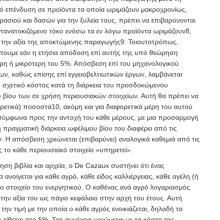
ό επένδυση σε προϊόντα τα οποία ωριμάζουν μακροχρονίως,
σιού και δασών για την ξυλεία τους, πρέπει να επιβαρύνονται
πανατοκιζόμενο τόκο ενόσω τα εν λόγω προϊόντα ωριμάζουν
8
,
με την αξία της αποκτώμενης παραγωγής
9
. Τοιουτοτρόπως,
έπουμε εάν η ετήσια απόδοση επί αυτής της υπό θεώρηση
ερη ή μικρότερη του 5%. Απόσβεση επί του μηχανολογικού
ίων, καθώς επίσης επί εγγειοβελτιωτικών έργων, λαμβάνεται
σχετικό κόστος κατά τη διάρκεια του προσδοκώμενου
 βίου των σε χρήση περιουσιακών στοιχείων. Αυτή θα πρέπει να
ορετικά) ποσοστά
10
, ακόμη και για διαφορετικά μέρη του αυτού
 σύμφωνα προς την αντοχή του κάθε μέρους, με μια προσαρμογή
πραγματική διάρκεια ωφέλιμου βίου του διαφέρει από τις
 Η απόσβεση χρεώνεται (επιβαρύνει) αναλογικά καθεμιά από τις
ς το κάθε περιουσιακό στοιχείο «υπηρετεί».
η βιβλία και αρχεία, ο De Cazaux συστήνει ότι ένας
ανοίγεται για κάθε αγρό, κάθε είδος καλλιέργειας, κάθε αγέλη (ή
ιο στοιχείο του ενεργητικού. Ο καθένας ανά αγρό λογαριασμός
α την αξία του ως πάγιο κεφάλαιο στην αρχή του έτους. Αυτή
την τιμή με την οποία ο κάθε αγρός ενοικιάζεται, δηλαδή το
 τίθεται στο 5%. Στη συνέχεια χρεώνεται με τα κόστη της