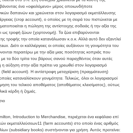
μβάνοντας ένα «οφειλόμενο» μέρος οποιωνδήποτε
ικών δαπανών και χρεώνεται στον λογαριασμό εκμετάλλευσης
έργειας (crop account), ο οποίος με τη σειρά του πιστώνεται με
ματοποιείται η πώληση της αντίστοιχης σοδειάς ή την αξία της
αι ως τροφή ζώων (χορτονομή). Τα ζώα επιβαρύνονται
 της τροφής την οποία κατανάλωσαν κ.ο.κ. Αλλά αυτό δεν εξαντλεί
zaux
. Διότι οι καλλιέργειες οι οποίες αυξάνουν τη γονιμότητα του
νονται περαιτέρω με την αξία μιας ποσότητας κοπριάς που
η με τα δύο τρίτα του βάρους σανού παραχθέντος όταν αυτές
ή η αύξηση στην αξία πρέπει να χρεωθεί στον λογαριασμό
(field account). Η αντίστροφη μεταχείριση (πραγμάτευση)
ι οποίες καταναλίσκουν γονιμότητα. Τελικώς, όλοι οι λογαριασμοί
ίμηση του τελικού αποθέματος (αποθέματος κλεισίματος), ούτως
λικά κέρδη ή ζημιές.
σιο
milton,
Introduction to Merchandise
, περιέχεται ένα κεφάλαιο επί
κών εκμεταλλεύσεων
11
(farm
accounts) στο οποίο ένας αριθμός
ίων (subsidiary books) συστήνονται για χρήση. Αυτός προτείνει: