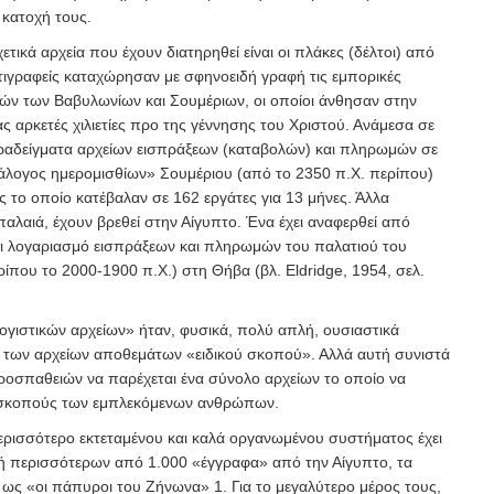
 κατοχή τους.
τικά αρχεία που έχουν διατηρηθεί είναι οι πλάκες (δέλτοι) από
τιγραφείς καταχώρησαν με σφηνοειδή γραφή τις εμπορικές
ών των Βαβυλωνίων και Σουμέριων, οι οποίοι άνθησαν στην
 αρκετές χιλιετίες προ της γέννησης του Χριστού. Ανάμεσα σε
παραδείγματα αρχείων εισπράξεων (καταβολών) και πληρωμών σε
τάλογος ημερομισθίων» Σουμέριου (από το 2350 π.Χ. περίπου)
ής το οποίο κατέβαλαν σε 162 εργάτες για 13 μήνες. Άλλα
παλαιά, έχουν βρεθεί στην Αίγυπτο. Ένα έχει αναφερθεί από
ι λογαριασμό εισπράξεων και πληρωμών του παλατιού του
ίπου το 2000-1900 π.Χ.) στη Θήβα (βλ. Eldridge, 1954, σελ.
ογιστικών αρχείων» ήταν, φυσικά, πολύ απλή, ουσιαστικά
 των αρχείων αποθεμάτων «ειδικού σκοπού». Αλλά αυτή συνιστά
οσπαθειών να παρέχεται ένα σύνολο αρχείων το οποίο να
 σκοπούς των εμπλεκόμενων ανθρώπων.
ρισσότερο εκτεταμένου και καλά οργανωμένου συστήματος έχει
γή περισσότερων από 1.000 «έγγραφα» από την Αίγυπτο, τα
ά ως «οι πάπυροι του Ζήνωνα»
1
. Για το μεγαλύτερο μέρος τους,