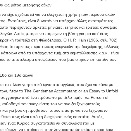
να ως μέτρο μέτρησης αξιών.
 να είχε σχεδιαστεί για να ελέγχεται η χρήση των περιουσιακών
ος. Εντούτοις, είναι δυνατόν να υπήρχαν άλλες σκοπιμότητες.
τά περιέχονταν αρκετές μηνιαίες, ετήσιες και τριετείς συνόψεις
αγών. Αυτές μπορεί να παρείχαν τη βάση για μια κατ’ έτος
κρατική τράπεζα στη Φιλαδέλφεια. Ο H
. P. Hain (1966, σελ. 702)
όθεση ότι αρκετές περιπτώσεις ενεργειών της διαχείρισης, αλλαγές
κάποιων από τα υπάρχοντα τμήματα εκμετάλλευσης κ.ο.κ., είναι
ί ως το αποτέλεσμα αποφάσεων που βασίστηκαν επί αυτών των
 18
ο
και 19
ο
αιωνα
ι τα πλέον γοητευτικά έργα στα αγγλικά, που έχει να κάνει με
των, ήταν το
The Gentleman Accomptant: or an Essay to
Unfold
, συγγραφέν από ένα πρόσωπο με τίτλο
τιμής, «a Person of
 καθοδηγεί τον αναγνώστη του να ανοίξει ξεχωριστούς
α και για βοσκή προβάτων, όπως επίσης για ένα ξεχωριστό
θεται πως είναι υπό τη διαχείριση ενός επιστάτη. Αυτός,
«εάν ένας Κύριος συγκατατεθεί να συναλλάσσεται με
ίναι εύκολο να υποδιαιρεί τους λογαριασμούς ακόμη περαιτέρω,