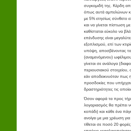
συγκομιδή της. Κέρδη απ
όπως αυτά αμπελώνων κρα
με 5% ετησίως σύνθετο ε
και να γίνεται πίστωση 
καθίσταται εύκολο να βλ
επένδυσης είναι μεγαλύτ
εξοπλισμού, επί των κτιρ
υπόψη, αποσβένοντας το 
(αναμενόμενου) ωφέλιμου
γίνεται σε ανάλογα (διαφ
περιουσιακού στοιχείου,
εάν αποδεικνυόταν πως η 
προσδοκίες που υπήρχαν.
δραστηριότητες τις οποίε
Όσον αφορά τα προς τήρησ
λογαριασμός θα πρέπει να 
κοπάδι) και κάθε ένα πάγ
ανοίγει με μια χρέωση γι
τίθεται σε ποσό 20 φορές 
επιτόκιο κεφαλαιοποίησης