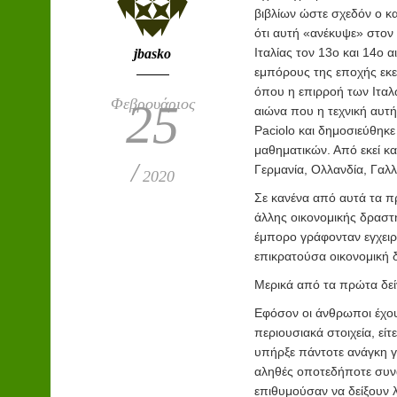
βιβλίων ώστε σχεδόν ο κα
ότι αυτή «ανέκυψε» στον
Ιταλίας τον 13ο και 14ο 
jbasko
εμπόρους της εποχής εκεί
όπου η επιρροή των Ιταλ
Φεβρουάριος
25
αιώνα που η τεχνική αυτ
Paciolo και δημοσιεύθηκε
μαθηματικών. Από εκεί κα
/
Γερμανία, Ολλανδία, Γαλλί
2020
Σε κανένα από αυτά τα π
άλλης οικονομικής δραστ
έμπορο γράφονταν εγχειρί
επικρατούσα οικονομική δ
Μερικά από τα πρώτα δεί
Εφόσον οι άνθρωποι έχου
περιουσιακά στοιχεία, εί
υπήρξε πάντοτε ανάγκη γι
αληθές οποτεδήποτε συνα
επιθυμούσαν να δείξουν 