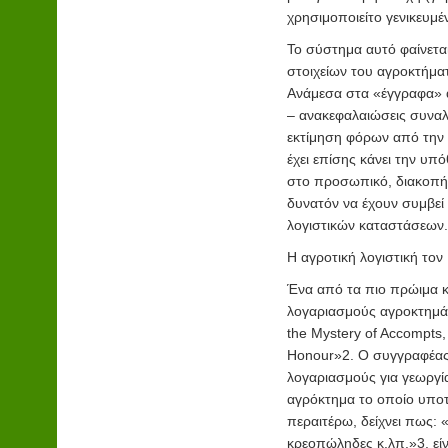
χρησιμοποιείτο γενικευμέ
Το σύστημα αυτό φαίνεται
στοιχείων του αγροκτήματ
Ανάμεσα στα «έγγραφα» αυ
– ανακεφαλαιώσεις συναλλ
εκτίμηση φόρων από την 
έχει επίσης κάνει την υπ
στο προσωπικό, διακοπή 
δυνατόν να έχουν συμβε
λογιστικών καταστάσεων.
Η αγροτική λογιστική τον
Ένα από τα πιο πρώιμα κα
λογαριασμούς αγροκτημά
the Mystery of Accompts
Honour»
2
. Ο συγγραφέας
λογαριασμούς για γεωργί
αγρόκτημα το οποίο υποτί
περαιτέρω, δείχνει πως: 
κρεοπώληδες κ.λπ.»
3
, ε