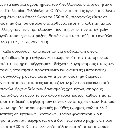
ύν τα ιδιωτικά αγροκτήματα του Απολλώνιου, ο οποίος ήταν ο
υ Πτολεμαίου Φιλάδελφου. Ο Ζήνων, ο οποίος έγινε υπεύθυνος
οκτημάτων του Απολλώνιου το 256 π.Χ., προφανώς έθεσε σε
ό σύστημα διά του οποίου ο υπεύθυνος επόπτης κάθε τμήματος
αλλιεργειών, των αμπελώνων, των ποιμνίων, των αποθηκών
λογοδοτούσε για εισπράξεις, δαπάνες και τα αποθέματα αγαθών
του (Hain, 1966, σελ. 700).
 κάθε συναλλαγή καταχωρείτο· μια διαδικασία η οποία
 τη διαθεσιμότητα φθηνών και καλής ποιότητας παπύρων ως
από τα τεκμήρια –«έγγραφα»– δείχνουν λογαριασμούς στοιχείων
ποίους αποκτήσεις προσετίθεντο και διαθέσεις (εκποιήσεις)
ε συναλλαγή, ούτως ώστε να τηρείται σύστημα διαρκούς
ν καταστάσεις οι οποίες καταρτίζονταν μόνο περιοδικώς από
απανών. Αρχεία δείχνουν δανεισμούς χρημάτων, σπόρους
 κοπαδιών σε αγρότες του όλου αγροκτήματος, καθώς επίσης
ρος σταδιακή εξόφληση των δανειακών υποχρεώσεων. Κάποιοι
χουν τηρηθεί σε νομισματικές μονάδες (χρήμα), ενώ πολλοί
ότητες δημητριακών, κοπαδιών, ελαίου φωτιστικού κ.ο.κ.
σμοί τηρούνταν ξεχωριστά, διότι δεν ήταν εφικτό μέχρι μία πολύ
ω στο 630 π.Χ. στις ελληνικές πόλεις-κράτη), που το χρήμα