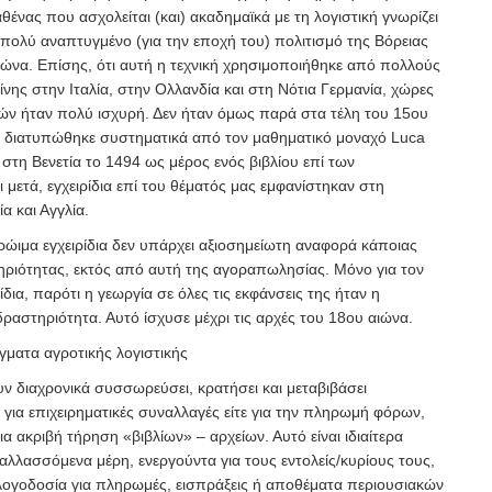
θένας που ασχολείται (και) ακαδημαϊκά με τη λογιστική γνωρίζει
 πολύ αναπτυγμένο (για την εποχή του) πολιτισμό της Βόρειας
αιώνα. Επίσης, ότι αυτή η τεχνική χρησιμοποιήθηκε από πολλούς
νης στην Ιταλία, στην Ολλανδία και στη Νότια Γερμανία, χώρες
ών ήταν πολύ ισχυρή. Δεν ήταν όμως παρά στα τέλη του 15ου
ή διατυπώθηκε συστηματικά από τον μαθηματικό μοναχό Luca
 στη Βενετία το 1494 ως μέρος ενός βιβλίου επί των
ι μετά, εγχειρίδια επί του θέματός μας εμφανίστηκαν στη
α και Αγγλία.
ρώιμα εγχειρίδια δεν υπάρχει αξιοσημείωτη αναφορά κάποιας
ηριότητας, εκτός από αυτή της αγοραπωλησίας. Μόνο για τον
δια, παρότι η γεωργία σε όλες τις εκφάνσεις της ήταν η
ραστηριότητα. Αυτό ίσχυσε μέχρι τις αρχές του 18ου αιώνα.
γματα αγροτικής λογιστικής
ν διαχρονικά συσσωρεύσει, κρατήσει και μεταβιβάσει
τε για επιχειρηματικές συναλλαγές είτε για την πληρωμή φόρων,
α ακριβή τήρηση «βιβλίων» – αρχείων. Αυτό είναι ιδιαίτερα
λλασσόμενα μέρη, ενεργούντα για τους εντολείς/κυρίους τους,
λογοδοσία για πληρωμές, εισπράξεις ή αποθέματα περιουσιακών