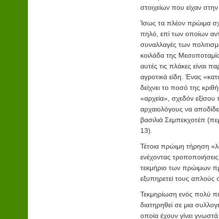
στοιχείων που είχαν στην
Ίσως τα πλέον πρώιμα σχε
πηλό, επί των οποίων αν
συναλλαγές των πολιτισμ
κοιλάδα της Μεσοποταμίας
αυτές τις πλάκες είναι 
αγροτικά είδη. Ένας «κα
δείχνει το ποσό της κριθ
«αρχεία», σχεδόν εξίσου 
αρχαιολόγους να αποδίδε
βασιλιά Σεμπεκχοτέπ (περ
13).
Τέτοια πρώιμη τήρηση «λ
ενέχοντας τροποποιήσεις
τεκμήριο των πρώιμων πρ
εξυπηρετεί τους απλούς
Τεκμηρίωση ενός πολύ πε
διατηρηθεί σε μια συλλο
οποία έχουν γίνει γνωστ