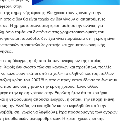
έφεραν στην
η της σημερινής ύφεσης. Θα χρειαστούν χρόνια για την
 οποία δεν θα είναι ταχεία αν δεν γίνουν οι απαιτούμενες
ήσεις. Η χρηματοοικονομική κρίση αύξησε την ανάγκη για
μόσιο τομέα και διαφάνεια στις χρηματοοικονομικές του
ν φαίνεται παράδοξο, δεν έχει γίνει παραδεκτό ότι η κρίση είναι
νεπαρκών πρακτικών λογιστικής και χρηματοοικονομικής
νήσεις.
ια παράδειγμα, η αξιοπιστία των αναφορών της οποίας
. Χωρίς ένα σωστό πλαίσιο κανόνων και προτύπων, πολλές
 να καλύψουν «κάτω από το χαλί» το αληθινό κόστος πολλών
εζική κρίση του 2007/8 η οποία πραγματικά έδωσε το έναυσμα
ότα που μας οδήγησαν στην κρίση χρέους. Ένας άλλος
ερε στην κρίση χρέους στην Ευρώπη ήταν ότι τα κριτήρια
αι η θεωρούμενη απουσία ελέγχου, η οποία, την εποχή εκείνη,
πως την Ελλάδα, να εισαχθούν και να ωφεληθούν από την
αναβάθμιση, χωρίς να ληφθούν μέτρα προσαρμογής των αγορών
ηση διορθωτικών μεταρρυθμίσεων. Η κρίση χρέους επίσης