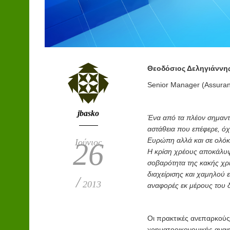
Θεοδόσιος Δεληγιάννη
Senior Manager (Assuran
jbasko
Ένα από τα πλέον σημαντι
αστάθεια που επέφερε, όχ
Ευρώπη αλλά και σε ολόκ
Ιούνιος
26
Η κρίση χρέους αποκάλυψ
σοβαρότητα της κακής χρ
διαχείρισης και χαμηλού 
/
2013
αναφορές εκ μέρους του 
Οι πρακτικές ανεπαρκούς
χρηματοοικονομικής ανα