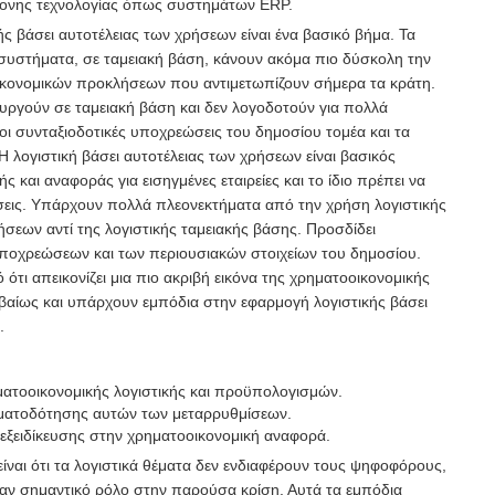
ονης τεχνολογίας όπως συστημάτων ERP.
ής βάσει αυτοτέλειας των χρήσεων είναι ένα βασικό βήμα. Τα
συστήματα, σε ταμειακή βάση, κάνουν ακόμα πιο δύσκολη την
ικονομικών προκλήσεων που αντιμετωπίζουν σήμερα τα κράτη.
ουργούν σε ταμειακή βάση και δεν λογοδοτούν για πολλά
οι συνταξιοδοτικές υποχρεώσεις του δημοσίου τομέα και τα
 λογιστική βάσει αυτοτέλειας των χρήσεων είναι βασικός
 και αναφοράς για εισηγμένες εταιρείες και το ίδιο πρέπει να
νήσεις. Υπάρχουν πολλά πλεονεκτήματα από την χρήση λογιστικής
ήσεων αντί της λογιστικής ταμειακής βάσης. Προσδίδει
ποχρεώσεων και των περιουσιακών στοιχείων του δημοσίου.
 ότι απεικονίζει μια πιο ακριβή εικόνα της χρηματοοικονομικής
εβαίως και υπάρχουν εμπόδια στην εφαρμογή λογιστικής βάσει
.
ατοοικονομικής λογιστικής και προϋπολογισμών.
ματοδότησης αυτών των μεταρρυθμίσεων.
εξειδίκευσης στην χρηματοοικονομική αναφορά.
ίναι ότι τα λογιστικά θέματα δεν ενδιαφέρουν τους ψηφοφόρους,
ν σημαντικό ρόλο στην παρούσα κρίση. Αυτά τα εμπόδια