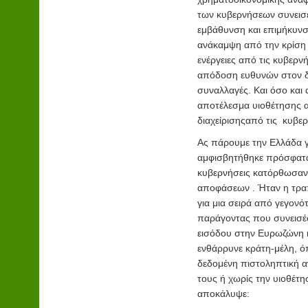
των κυβερνήσεων συνεισ
εμβάθυνση και επιμήκυνσ
ανάκαμψη από την κρίση η
ενέργειες από τις κυβερν
απόδοση ευθυνών στον δη
συναλλαγές. Και όσο και α
αποτέλεσμα υιοθέτησης α
διαχείρισηςαπό τις κυβερ
Ας πάρουμε την Ελλάδα γ
αμφισβητήθηκε πρόσφατα
κυβερνήσεις κατόρθωσαν
αποφάσεων . Ήταν η τραπ
για μια σειρά από γεγον
παράγοντας που συνεισέφ
εισόδου στην Ευρωζώνη κ
ενθάρρυνε κράτη-μέλη, ό
δεδομένη πιστοληπτική 
τους ή χωρίς την υιοθέτ
αποκάλυψε: