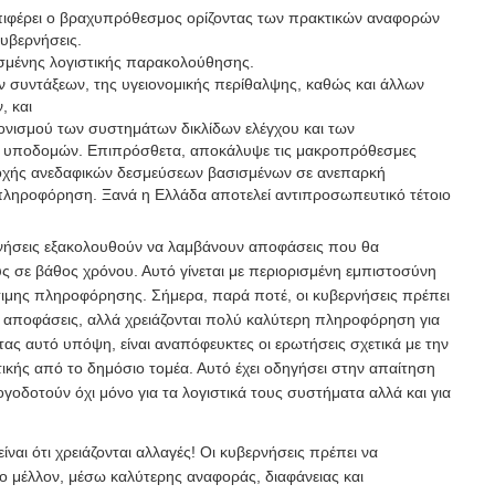
ιφέρει ο βραχυπρόθεσμος ορίζοντας των πρακτικών αναφορών
υβερνήσεις.
μένης λογιστικής παρακολούθησης.
 συντάξεων, της υγειονομικής περίθαλψης, καθώς και άλλων
, και
ονισμού των συστημάτων δικλίδων ελέγχου και των
 υποδομών. Επιπρόσθετα, αποκάλυψε τις μακροπρόθεσμες
οχής ανεδαφικών δεσμεύσεων βασισμένων σε ανεπαρκή
πληροφόρηση. Ξανά η Ελλάδα αποτελεί αντιπροσωπευτικό τέτοιο
νήσεις εξακολουθούν να λαμβάνουν αποφάσεις που θα
ς σε βάθος χρόνου. Αυτό γίνεται με περιορισμένη εμπιστοσύνη
σιμης πληροφόρησης. Σήμερα, παρά ποτέ, οι κυβερνήσεις πρέπει
 αποφάσεις, αλλά χρειάζονται πολύ καλύτερη πληροφόρηση για
τας αυτό υπόψη, είναι αναπόφευκτες οι ερωτήσεις σχετικά με την
ικής από το δημόσιο τομέα. Αυτό έχει οδηγήσει στην απαίτηση
ογοδοτούν όχι μόνο για τα λογιστικά τους συστήματα αλλά και για
ίναι ότι χρειάζονται αλλαγές! Οι κυβερνήσεις πρέπει να
ο μέλλον, μέσω καλύτερης αναφοράς, διαφάνειας και