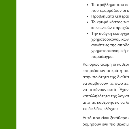
Το πρόβλημα που επ
που εφαρμόζουν οι κ
Προβλήματα ξεπερασ
Το κρυφό κόστος των
κοινωνικών παροχών
Την ανάγκη εκσυγχρ
χρηματοοικονομικών
συνέπειες της αποδ
χρηματοοικονομική 
παράδειγμα.
Και όμως ακόμη οι κυβερ
επηρεάσουν τα κράτη του
στην ποιότητα της διαθέ
να λαμβάνουν τις σωστές
να το κάνουν αυτό. ́Εχον
καταλληλότητα της λογιστ
από τις κυβερνήσεις να λ
τις δικλίδες ελέγχου.
Αυτό που είναι ξεκάθαρο ε
δομήσουν ένα πιο βιώσιμ