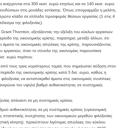
 ανέρχονται στα 300 εκατ. ευρώ ετησίως και σε 140 εκατ.
ευρώ
επενδύσεων στις μονάδες εστίασης. Όπως υπογραμμίζει η μελέτη,
ν πρώτο κλάδο σε επίπεδο προσφοράς θέσεων εργασίας (1 στις 4
τέλεσμα της φιλοξενίας).
 Grant Thornton, εξετάζοντας την εξέλιξη του κύκλων εργασιών
περίοδο της οικονομικής κρίσης, παρατηρεί, μεταξύ άλλων, ότι
ι άμεσα τις οικονομικές απώλειες της κρίσης, παρουσιάζοντας
υ εργασιών, όταν το σύνολο της οικονομίας παρουσίασε
δισ. ευρώ περίπου.
 από τους τρεις κυριότερους τομείς που σημείωσαν αύξηση στον
περίοδο της οικονομικής κρίσης κατά 3 δισ. ευρώ, καθώς η
 φιλοξενίας να ανταποκριθεί άμεσα στις οικονομικές συνέπειες
φανερώνει τον υψηλό βαθμό ανθεκτικότητας σε συστημικές
ξενίας απέναντι σε μη συστημικές κρίσεις
μού ανθεκτικότητας σε μη συστημικές κρίσεις (υγειονομική
ς στατιστικής συσχέτισης των οικονομικών μεγεθών φιλοξενίας
ιστική κίνηση), προκύπτουν λιγότερες απώλειες του κύκλου