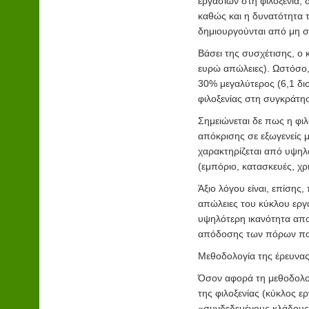
εργασιών στη φιλοξενία, 
καθώς και η δυνατότητα 
δημιουργούνται από μη συ
Βάσει της συσχέτισης, ο 
ευρώ απώλειες). Ωστόσο,
30% μεγαλύτερος (6,1 δι
φιλοξενίας στη συγκράτη
Σημειώνεται δε πως η φιλ
απόκρισης σε εξωγενείς 
χαρακτηρίζεται από υψηλ
(εμπόριο, κατασκευές, χρ
Άξιο λόγου είναι, επίσης
απώλειες του κύκλου εργ
υψηλότερη ικανότητα απ
απόδοσης των πόρων που 
Μεθοδολογία της έρευνα
Όσον αφορά τη μεθοδολογ
της φιλοξενίας (κύκλος ε
«συνδεδεμένους κλάδους»