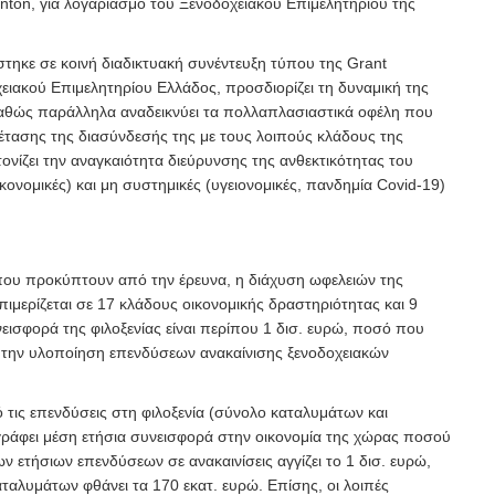
ton, για λογαριασμό του Ξενοδοχειακού Επιμελητηρίου της
τηκε σε κοινή διαδικτυακή συνέντευξη τύπου της Grant
ειακού Επιμελητηρίου Ελλάδος, προσδιορίζει τη δυναμική της
 καθώς παράλληλα αναδεικνύει τα πολλαπλασιαστικά οφέλη που
τασης της διασύνδεσής της με τους λοιπούς κλάδους της
 τονίζει την αναγκαιότητα διεύρυνσης της ανθεκτικότητας του
κονομικές) και μη συστημικές (υγειονομικές, πανδημία Covid-19)
που προκύπτουν από την έρευνα, η διάχυση ωφελειών της
πιμερίζεται σε 17 κλάδους οικονομικής δραστηριότητας και 9
νεισφορά της φιλοξενίας είναι περίπου 1 δισ. ευρώ, ποσό που
 την υλοποίηση επενδύσεων ανακαίνισης ξενοδοχειακών
 τις επενδύσεις στη φιλοξενία (σύνολο καταλυμάτων και
ράφει μέση ετήσια συνεισφορά στην οικονομία της χώρας ποσού
ων ετήσιων επενδύσεων σε ανακαινίσεις αγγίζει το 1 δισ. ευρώ,
ταλυμάτων φθάνει τα 170 εκατ. ευρώ. Επίσης, οι λοιπές