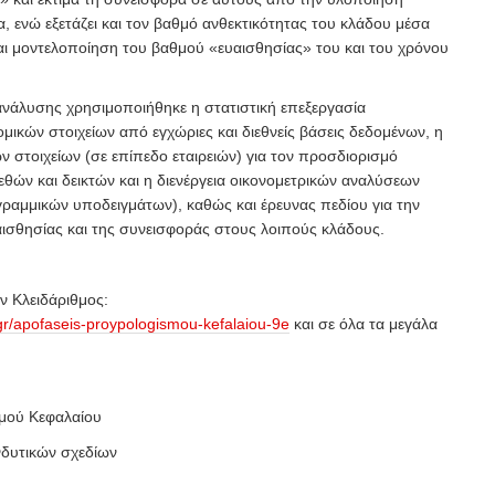
, ενώ εξετάζει και τον βαθμό ανθεκτικότητας του κλάδου μέσα
 μοντελοποίηση του βαθμού «ευαισθησίας» του και του χρόνου
 ανάλυσης χρησιμοποιήθηκε η στατιστική επεξεργασία
ικών στοιχείων από εγχώριες και διεθνείς βάσεις δεδομένων, η
 στοιχείων (σε επίπεδο εταιρειών) για τον προσδιορισμό
θών και δεικτών και η διενέργεια οικονομετρικών αναλύσεων
γραμμικών υποδειγμάτων), καθώς και έρευνας πεδίου για την
αισθησίας και της συνεισφοράς στους λοιπούς κλάδους.
 Κλειδάριθμος:
.gr/apofaseis-proypologismou-kefalaiou-9e
και σε όλα τα μεγάλα
μού Κεφαλαίου
νδυτικών σχεδίων