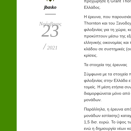
προχώρησε η Grant Thorn
jbasko
Ελλάδος.
H έρευνα, που παρουσιάσ
Νοέμβριος
Thornton και του Ξενοδοχ
23
φιλοξενίας για τη χώρα,
προκύπτουν μέσω της εξέ
ελληνικής οικονομίας και
/
2021
κλάδου σε συστημικές (οι
κρίσεις.
Τα στοιχεία της έρευνας
Σύμφωνα με τα στοιχεία 
φιλοξενίας στην Ελλάδα ε
τομείς. Η μέση ετήσια συ
διαμορφώνεται μόνο από
μονάδων.
Παράλληλα, η έρευνα από
μονάδων εστίασης) καταγ
1,5 δισ. ευρώ. Το ύψος τ
ενώ η δημιουργία νέων κα