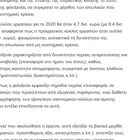
δεδομένης και της πτώσης της τουριστικής κίνησης το 2020,
της φιλοξενίας να συγκρατεί το μέγεθος των απωλειών που
στημικές κρίσεις.
κύκλος εργασιών για το 2020 θα ήταν 4,7 δισ. ευρώ (με 8,4 δισ.
 αναφέρεται πως ο πραγματικός κύκλος εργασιών ήταν εντέλει
σ. ευρώ), φανερώνοντας ουσιαστικά τη δυνατότητα της
ση απωλειών από μη συστημικές κρίσεις.
οξενία χαρακτηρίζεται από δυνατότητα ταχείας αντιμετώπισης και
μεταβολές (επαναφορά στο ήμισυ του έτους), καθώς
ότερη ικανότητα απορρόφησης συγκριτικά με λοιπούς κλάδους
ηματοπιστωτικές δραστηριότητες κ.λπ.)
, πως η φιλοξενία εμφανίζει σημάδια ταχείας επαναφοράς σε
ασιών που προκύπτουν από εξωγενείς παράγοντες, ενώ διαθέτει
ορρόφησης των αρνητικών οικονομικών κύκλων και άμεσης
εντέλει επενδύονται σε αυτή.
ς
ία που ακολούθησε η έρευνα, αυτή εξετάζει τα βασικά μεγέθη
ργασιών, προστιθέμενη αξία, απασχόληση κ.λπ.), εντοπίζει τους
 και εκτιμά τη συνεισφορά σε αυτούς από την υλοποίηση