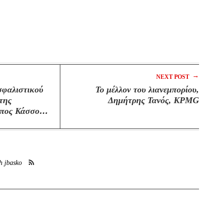
→
NEXT POST
σφαλιστικού
Το μέλλον του λιανεμπορίου,
της
Δημήτρης Τανός, KPMG
ππος Κάσσος,
Πάντος,
h jbasko