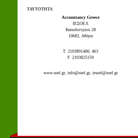
ΤΑΥΤΟΤΗΤΑ
Accountancy Greece
IEΣΟΕΛ
Καποδιστρίου 28
10682, Αθήνα
Τ. 2103891400, 463
F. 2103825159
www.soel.gr, info@soel.gr, iesoel@soel.gr