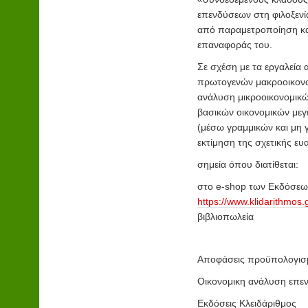
επενδύσεων στη φιλοξενία
από παραμετροποίηση και
επαναφοράς του.
Σε σχέση με τα εργαλεία
πρωτογενών μακροοικονομ
ανάλυση μικροοικονομικών
βασικών οικονομικών μεγε
(μέσω γραμμικών και μη 
εκτίμηση της σχετικής ευ
σημεία όπου διατίθεται:
στο e-shop των Εκδόσεων
https://www.klidarithmos
βιβλιοπωλεία
Aποφάσεις προϋπολογισ
Οικονομικη ανάλυση επε
Εκδόσεις Κλειδάριθμος