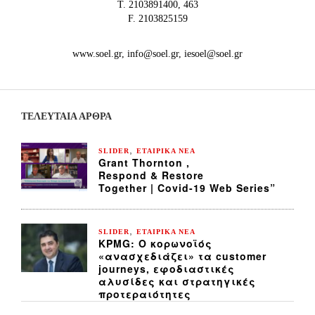
Τ. 2103891400, 463
F. 2103825159
www.soel.gr, info@soel.gr, iesoel@soel.gr
ΤΕΛΕΥΤΑΙΑ ΆΡΘΡΑ
,
SLIDER
ΕΤΑΙΡΙΚΑ ΝΕΑ
Grant Thornton ,
Respond & Restore
Together | Covid-19 Web Series”
,
SLIDER
ΕΤΑΙΡΙΚΑ ΝΕΑ
KPMG: Ο κορωνοϊός
«ανασχεδιάζει» τα customer
journeys, εφοδιαστικές
αλυσίδες και στρατηγικές
προτεραιότητες