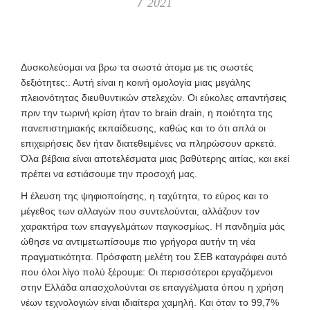
2021
Δ
υσκολεύομαι να βρω τα σωστά άτομα με τις σωστές
δεξιότητες:. Αυτή είναι η κοινή ομολογία μιας μεγάλης
πλειονότητας διευθυντικών στελεχών. Οι εύκολες απαντήσεις
πριν την τωρινή κρίση ήταν το brain drain, η ποιότητα της
πανεπιστημιακής εκπαίδευσης, καθώς και το ότι απλά οι
επιχειρήσεις δεν ήταν διατεθειμένες να πληρώσουν αρκετά.
Όλα βέβαια είναι αποτελέσματα μιας βαθύτερης αιτίας, και εκεί
πρέπει να εστιάσουμε την προσοχή μας.
Η έλευση της ψηφιοποίησης, η ταχύτητα, το εύρος και το
μέγεθος των αλλαγών που συντελούνται, αλλάζουν τον
χαρακτήρα των επαγγελμάτων παγκοσμίως. Η πανδημία μάς
ώθησε να αντιμετωπίσουμε πιο γρήγορα αυτήν τη νέα
πραγματικότητα. Πρόσφατη μελέτη του ΣΕΒ καταγράφει αυτό
που όλοι λίγο πολύ ξέρουμε: Οι περισσότεροι εργαζόμενοι
στην Ελλάδα απασχολούνται σε επαγγέλματα όπου η χρήση
νέων τεχνολογιών είναι ιδιαίτερα χαμηλή. Και όταν το 99,7%