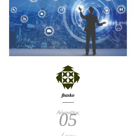
jbasko
Αύγουστος
05
/