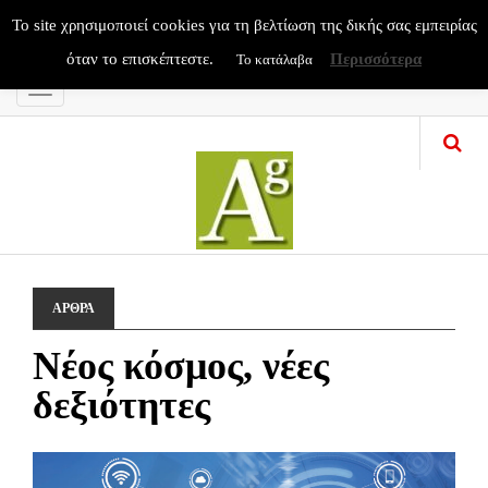
To site χρησιμοποιεί cookies για τη βελτίωση της δικής σας εμπειρίας
όταν το επισκέπτεστε.
Περισσότερα
Το κατάλαβα
Menu
ΑΡΘΡΑ
Νέος κόσμος, νέες
δεξιότητες