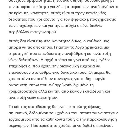
συνεχούς αβεβαιότητας, η ενσυναίσθηση, συνδυασμένη με
την αποφασιστικότητα για λήψη αποφάσεων, αναδεικνύονται
σε κρίσιμες ικανότητες. Αυτές είναι οι πραγματικές νέες
δεξιότητες που χρειάζονται για τον ψηφιακό μετασχηματισμό
των επιχειρήσεων και για την επιτυχία σε ένα διεθνές
περιβάλλον ανταγωνισμού.
Αυτές δεν είναι έμφυτες ικανότητες όμως, ο καθένας μας
μπορεί να τις αποκτήσει. Γι’ αυτόν το λόγο χρειάζεται μια
στρατηγική που επενδύει στην αναβάθμιση και ανάπτυξη
νέων δεξιοτήτων. Η αρχή πρέπει να γίνει από τις μεγάλες
επιχειρήσεις, που έχουν την οικονομική ευχέρεια να
επενδύσουν στο ανθρώπινο δυναμικό τους. Οι μικρές θα
χρειαστεί να αναπτύξουν συνέργειες για τη δημιουργία
οικοσυστημάτων που ενθαρρύνουν όχι μόνο τη
χρηματοδότηση αλλά και την από κοινού εκπαίδευση και
ανάπτυξη νέων δεξιοτήτων.
Το κόστος εκπαίδευσης θα είναι, εκ πρώτης όψεως,
σημαντικό, δεδομένου του χρόνου που απαιτείται να απέχει ο
εργαζόμενος από τα καθήκοντά του για την παρακολούθηση
σεμιναρίων. Προτεραιότητα χρειάζεται να δοθεί σε εκείνους