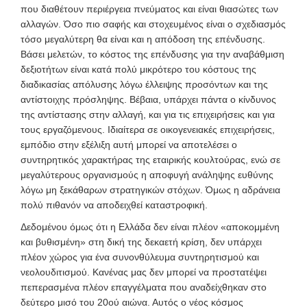
που διαθέτουν περιέργεια πνεύματος και είναι θιασώτες των
αλλαγών. Όσο πιο σαφής και στοχευμένος είναι ο σχεδιασμός
τόσο μεγαλύτερη θα είναι και η απόδοση της επένδυσης.
Βάσει μελετών, το κόστος της επένδυσης για την αναβάθμιση
δεξιοτήτων είναι κατά πολύ μικρότερο του κόστους της
διαδικασίας απόλυσης λόγω έλλειψης προσόντων και της
αντίστοιχης πρόσληψης. Βέβαια, υπάρχει πάντα ο κίνδυνος
της αντίστασης στην αλλαγή, και για τις επιχειρήσεις και για
τους εργαζόμενους. Ιδιαίτερα σε οικογενειακές επιχειρήσεις,
εμπόδιο στην εξέλιξη αυτή μπορεί να αποτελέσει ο
συντηρητικός χαρακτήρας της εταιρικής κουλτούρας, ενώ σε
μεγαλύτερους οργανισμούς η αποφυγή ανάληψης ευθύνης
λόγω μη ξεκάθαρων στρατηγικών στόχων. Όμως η αδράνεια
πολύ πιθανόν να αποδειχθεί καταστροφική.
Δεδομένου όμως ότι η Ελλάδα δεν είναι πλέον «αποκομμένη
και βυθισμένη» στη δική της δεκαετή κρίση, δεν υπάρχει
πλέον χώρος για ένα συνονθύλευμα συντηρητισμού και
νεολουδιτισμού. Κανένας μας δεν μπορεί να προστατέψει
πεπερασμένα πλέον επαγγέλματα που αναδείχθηκαν στο
δεύτερο μισό του 20ού αιώνα. Αυτός ο νέος κόσμος