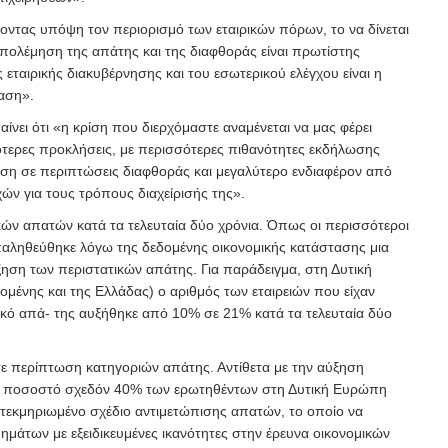
οντας υπόψη τον περιορισμό των εταιρικών πόρων, το να δίνεται
πολέμηση της απάτης και της διαφθοράς είναι πρωτίστης
 εταιρικής διακυβέρνησης και του εσωτερικού ελέγχου είναι η
αση».
νει ότι «η κρίση που διερχόμαστε αναμένεται να μας φέρει
τερες προκλήσεις, με περισσότερες πιθανότητες εκδήλωσης
ση σε περιπτώσεις διαφθοράς και μεγαλύτερο ενδιαφέρον από
ών για τους τρόπους διαχείρισής της».
κών απατών κατά τα τελευταία δύο χρόνια. Όπως οι περισσότεροι
αληθεύθηκε λόγω της δεδομένης οικονομικής κατάστασης μια
ξηση των περιστατικών απάτης. Για παράδειγμα, στη Δυτική
ένης και της Ελλάδας) ο αριθμός των εταιρειών που είχαν
ικό απά- της αυξήθηκε από 10% σε 21% κατά τα τελευταία δύο
σε περίπτωση κατηγοριών απάτης. Αντίθετα με την αύξηση
 ποσοστό σχεδόν 40% των ερωτηθέντων στη Δυτική Ευρώπη
 τεκμηριωμένο σχέδιο αντιμετώπισης απατών, το οποίο να
ημάτων με εξειδικευμένες ικανότητες στην έρευνα οικονομικών