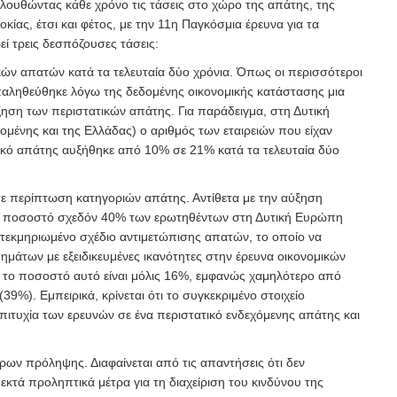
λουθώντας κάθε χρόνο τις τάσεις στο χώρο της απάτης, της
κίας, έτσι και φέτος, με την 11η Παγκόσμια έρευνα για τα
ί τρεις δεσπόζουσες τάσεις:
κών απατών κατά τα τελευταία δύο χρόνια. Όπως οι περισσότεροι
αληθεύθηκε λόγω της δεδομένης οικονομικής κατάστασης μια
ξηση των περιστατικών απάτης. Για παράδειγμα, στη Δυτική
ένης και της Ελλάδας) ο αριθμός των εταιρειών που είχαν
ικό απάτης αυξήθηκε από 10% σε 21% κατά τα τελευταία δύο
σε περίπτωση κατηγοριών απάτης. Αντίθετα με την αύξηση
 ποσοστό σχεδόν 40% των ερωτηθέντων στη Δυτική Ευρώπη
 τεκμηριωμένο σχέδιο αντιμετώπισης απατών, το οποίο να
ημάτων με εξειδικευμένες ικανότητες στην έρευνα οικονομικών
 το ποσοστό αυτό είναι μόλις 16%, εμφανώς χαμηλότερο από
39%). Εμπειρικά, κρίνεται ότι το συγκεκριμένο στοιχείο
πιτυχία των ερευνών σε ένα περιστατικό ενδεχόμενης απάτης και
ρων πρόληψης. Διαφαίνεται από τις απαντήσεις ότι δεν
κτά προληπτικά μέτρα για τη διαχείριση του κινδύνου της