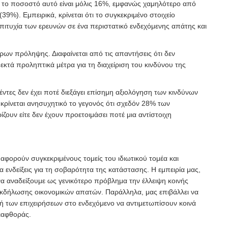
 το ποσοστό αυτό είναι μόλις 16%, εμφανώς χαμηλότερο από
39%). Εμπειρικά, κρίνεται ότι το συγκεκριμένο στοιχείο
πιτυχία των ερευνών σε ένα περιστατικό ενδεχόμενης απάτης και
ρων πρόληψης. Διαφαίνεται από τις απαντήσεις ότι δεν
κτά προληπτικά μέτρα για τη διαχείριση του κινδύνου της
τες δεν έχει ποτέ διεξάγει επίσημη αξιολόγηση των κινδύνων
κρίνεται ανησυχητικό το γεγονός ότι σχεδόν 28% των
ίζουν είτε δεν έχουν προετοιμάσει ποτέ μια αντίστοιχη
αφορούν συγκεκριμένους τομείς του ιδιωτικού τομέα και
ενδείξεις για τη σοβαρότητα της κατάστασης. Η εμπειρία μας,
να αναδείξουμε ως γενικότερο πρόβλημα την έλλειψη κοινής
εκδήλωσης οικονομικών απατών. Παράλληλα, μας επιβάλλει να
 των επιχειρήσεων στο ενδεχόμενο να αντιμετωπίσουν κοινά
διαφθοράς.