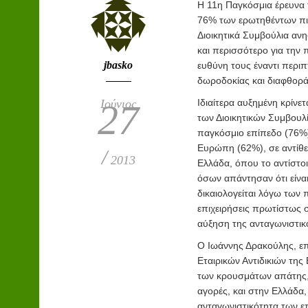
Η 11η Παγκόσμια έρευνα 
76% των ερωτηθέντων πισ
Διοικητικά Συμβούλια αν
και περισσότερο για την
jbasko
ευθύνη τους έναντι περι
δωροδοκίας και διαφθορά
Ιούνιος
Ιδιαίτερα αυξημένη κρίνετ
27
των Διοικητικών Συμβουλ
παγκόσμιο επίπεδο (76%)
Ευρώπη (62%), σε αντίθε
/
2013
Ελλάδα, όπου το αντίστο
όσων απάντησαν ότι είναι
δικαιολογείται λόγω των
επιχειρήσεις πρωτίστως 
αύξηση της ανταγωνιστικ
Ο Ιωάννης Δρακούλης, επ
Εταιρικών Αντιδικιών της
των κρουσμάτων απάτης, 
αγορές, και στην Ελλάδα,
ανταγωνιστικότητα των ε