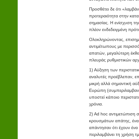
Προσθέτει δε ότι «λαμβάν
προτεραιότητα στην κατα
σημασίας. Η ενίσχυση της
πλέον ενδεδειγμένη πρότ
Ολοκληρώνοντας, επισημαί
αντιμέτωπους με περισσό
απατών, μεγαλύτερη έκθε
πλευράς ρυθμιστικών αρχ
1) Αύξηση των περιστατι
αναλυτές προέβλεπαν, επ
μικρή αλλά σημαντική αύ
Ευρώπη (συμπεριλαμβανομ
υποστεί κάποιο περιστατ
χρόνια.
2) Ad hoc αντιμετώπιση 
κρουσμάτων απάτης, ένα
απάντησαν ότι έχουν ένα
περιλαμβάνει τη χρήση τμ