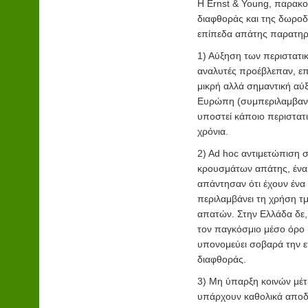
Η Ernst & Young, παρακο
διαφθοράς και της δωροδο
επίπεδα απάτης παρατηρε
1) Αύξηση των περιστατι
αναλυτές προέβλεπαν, επ
μικρή αλλά σημαντική αύ
Ευρώπη (συμπεριλαμβανομ
υποστεί κάποιο περιστατ
χρόνια.
2) Ad hoc αντιμετώπιση 
κρουσμάτων απάτης, ένα
απάντησαν ότι έχουν ένα
περιλαμβάνει τη χρήση τμ
απατών. Στην Ελλάδα δε,
τον παγκόσμιο μέσο όρο (
υπονομεύει σοβαρά την ε
διαφθοράς.
3) Μη ύπαρξη κοινών μέτ
υπάρχουν καθολικά αποδε