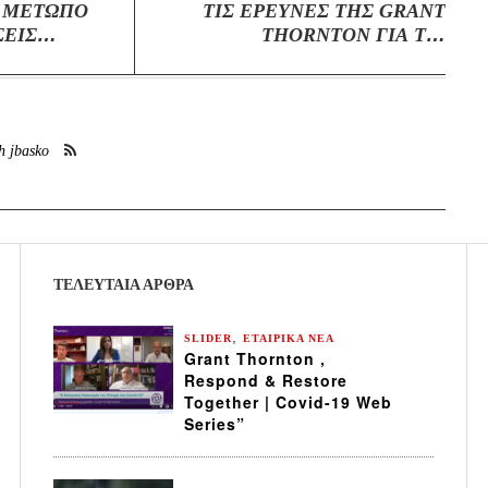
 ΜΕΤΩΠΟ
ΤΙΣ ΕΡΕΥΝΕΣ ΤΗΣ GRANT
ΣΕΙΣ
THORNTON ΓΙΑ ΤΙΣ
ΕΙΣHΓΜΕNΕΣ ΣΤΟ X.Α.
ΕΤΑΙΡΕΙΕΣ ΚΑΤΑ ΤH XΡHΣH
ΤΟY 2009
h jbasko
ΤΕΛΕΥΤΑΙΑ ΆΡΘΡΑ
,
SLIDER
ΕΤΑΙΡΙΚΑ ΝΕΑ
Grant Thornton ,
Respond & Restore
Together | Covid-19 Web
Series”