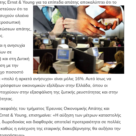
της Ernst & Young για τα επίπεδα απάτης αποκαλύπτει ότι το
τεύουν ότι τα
ησυχούν ολοένα
 προσωπική
πτώσεων απάτης,
ς.
αι η ανησυχία
ίων σε
 και στη Δυτική
ση με την
ιχο ποσοστό
 «πολύ ή αρκετά ανήσυχοι» είναι μόλις 16%. Αυτό ίσως να
 πρόσφατων οικονομικών εξελίξεων στην Ελλάδα, όπου οι
στοχεύουν στην εξασφάλιση της ζωτικής ρευστότητας και στην
ότητας.
ικεφαλής του τμήματος Έρευνας Οικονομικής Απάτης και
 Ernst & Young, επισημαίνει: «Η αύξηση των μέτρων καταστολής
δωροδοκίας και διαφθοράς αποτελεί προτεραιότητα σε πολλές
 καθώς η ενίσχυση της εταιρικής διακυβέρνησης θα αυξήσει την
πιχειρήσεων».