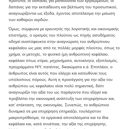
πρότυπα, οι δαπάνες για μισθοδοσία των εργαζομένων, οι
δαπάνες για την εκπαίδευση και βελτίωση του προσωπικού,
αναγνωρίζονται ως έξοδα, έχοντας αποτέλεσμα την μείωση
των καθαρών κερδών.
Όμως, σύμφωνα με ερευνητές της λογιστικής και οικονομικής
επιστήμης, ο ορισμός του πλούτου ως πηγής εισοδήματος
οδηγεί αναπόφευκτα στην αναγνώριση του ανθρώπινου
κεφαλαίου ως μιας από τις πολλές μορφές πλούτου, όπως το
χρήμα, οι μετοχές, το φυσικό (μη ανθρώπινο) κεφάλαιο,
κεφάλαιο όπως κτίρια, μηχανήματα, αυτοκίνητα, εξοπλισμός,
προγράμματα Η/Υ, πατέντες, δικαιώματα κ.ά. Επιπλέον, ο
άνθρωπος είναι αυτός που ελέγχει και κατευθύνει τους
υπόλοιπους πόρους. Αυτή η προσέγγιση για την αξία του
ανθρώπου ως κεφαλαίου είναι πολύ σημαντική, διότι
αναγνωρίζει την αξία του ως παράγοντα που εξηγεί και
προβλέπει την οικονομική ανάπτυξη των επιχειρήσεων και,
κατ’ επέκταση, της οικονομίας. Συνεπώς, το ανθρώπινο
δυναμικό σε μια επιχείρηση επηρεάζει, τουλάχιστον
μακροπρόθεσμα, τα οργανικά αποτελέσματα και τα ίδια
κεφάλαια και, κατά συνέπεια, την αξία της επιχείρησης.