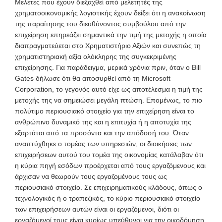
Μελέτες που έχουν διεξαχθεί από μελετητές της
χρηματοοικονομικής λογιστικής έχουν δείξει ότι η ανακοίνωση
της παραίτησης του διευθύνοντος συμβούλου από την
επιχείρηση επηρεάζει σημαντικά την τιμή της μετοχής η οποία
διαπραγματεύεται στο Χρηματιστήριο Αξιών και συνεπώς τη
χρηματιστηριακή αξία ολόκληρης της συγκεκριμένης
επιχείρησης. Για παράδειγμα, μερικά χρόνια πριν, όταν ο Bill
Gates δήλωσε ότι θα αποσυρθεί από τη Microsoft
Corporation, το γεγονός αυτό είχε ως αποτέλεσμα η τιμή της
μετοχής της να σημειώσει μεγάλη πτώση. Επομένως, το πιο
πολύτιμο περιουσιακό στοιχείο για την επιχείρηση είναι το
ανθρώπινο δυναμικό της και η επιτυχία ή η αποτυχία της
εξαρτάται από τα προσόντα και την απόδοσή του. Όταν
αναπτύχθηκε ο τομέας των υπηρεσιών, οι διοικήσεις των
επιχειρήσεων αυτού του τομέα της οικονομίας κατάλαβαν ότι
η κύρια πηγή εσόδων προέρχεται από τους εργαζόμενους και
άρχισαν να θεωρούν τους εργαζομένους τους ως
περιουσιακό στοιχείο. Σε επιχειρηματικούς κλάδους, όπως ο
τεχνολογικός ή ο τραπεζικός, το κύριο περιουσιακό στοιχείο
των επιχειρήσεων αυτών είναι οι εργαζόμενοι, διότι οι
εργαζόμενοί τους είναι κυρίως υπεύθυνοι για την οικοδόμηση