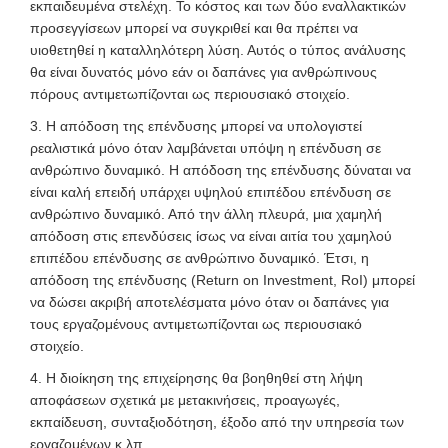
εκπαιδευμένα στελέχη. Το κόστος και των δύο εναλλακτικών
προσεγγίσεων μπορεί να συγκριθεί και θα πρέπει να
υιοθετηθεί η καταλληλότερη λύση. Αυτός ο τύπος ανάλυσης
θα είναι δυνατός μόνο εάν οι δαπάνες για ανθρώπινους
πόρους αντιμετωπίζονται ως περιουσιακό στοιχείο.
3. Η απόδοση της επένδυσης μπορεί να υπολογιστεί
ρεαλιστικά μόνο όταν λαμβάνεται υπόψη η επένδυση σε
ανθρώπινο δυναμικό. Η απόδοση της επένδυσης δύναται να
είναι καλή επειδή υπάρχει υψηλού επιπέδου επένδυση σε
ανθρώπινο δυναμικό. Από την άλλη πλευρά, μια χαμηλή
απόδοση στις επενδύσεις ίσως να είναι αιτία του χαμηλού
επιπέδου επένδυσης σε ανθρώπινο δυναμικό. Έτσι, η
απόδοση της επένδυσης (Return on
Investment, RoI) μπορεί
να δώσει ακριβή αποτελέσματα μόνο όταν οι δαπάνες για
τους εργαζομένους αντιμετωπίζονται ως περιουσιακό
στοιχείο.
4. Η διοίκηση της επιχείρησης θα βοηθηθεί στη λήψη
αποφάσεων σχετικά με μετακινήσεις, προαγωγές,
εκπαίδευση, συνταξιοδότηση, έξοδο από την υπηρεσία των
εργαζομένων κ.λπ.