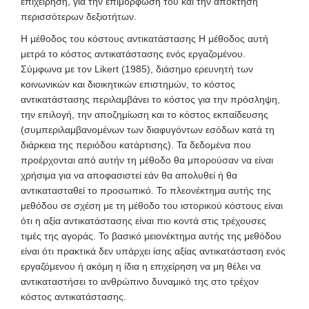
επιχείρηση, για την επιμόρφωσή του και την απόκτηση
περισσότερων δεξιοτήτων.
Η μέθοδος του κόστους αντικατάστασης
Η μέθοδος αυτή
μετρά το κόστος αντικατάστασης ενός εργαζομένου.
Σύμφωνα με τον Likert (1985), διάσημο ερευνητή των
κοινωνικών και διοικητικών επιστημών, το κόστος
αντικατάστασης περιλαμβάνει το κόστος για την πρόσληψη,
την επιλογή, την αποζημίωση και το κόστος εκπαίδευσης
(συμπεριλαμβανομένων των διαφυγόντων εσόδων κατά τη
διάρκεια της περιόδου κατάρτισης). Τα δεδομένα που
προέρχονται από αυτήν τη μέθοδο θα μπορούσαν να είναι
χρήσιμα για να αποφασιστεί εάν θα απολυθεί ή θα
αντικατασταθεί το προσωπικό. Το πλεονέκτημα αυτής της
μεθόδου σε σχέση με τη μέθοδο του ιστορικού κόστους είναι
ότι η αξία αντικατάστασης είναι πιο κοντά στις τρέχουσες
τιμές της αγοράς. Το βασικό μειονέκτημα αυτής της μεθόδου
είναι ότι πρακτικά δεν υπάρχει ίσης αξίας αντικατάσταση ενός
εργαζόμενου ή ακόμη η ίδια η επιχείρηση να μη θέλει να
αντικαταστήσει το ανθρώπινο δυναμικό της στο τρέχον
κόστος αντικατάστασης.