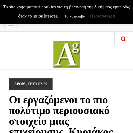
To site χρησιμοποιεί cookies για τη βελτίωση της δικής σας εμπειρίας
όταν το επισκέπτεστε.
Περισσότερα
Το κατάλαβα
Menu
ΑΡΘΡΑ
,
ΤΕΥΧΟΣ 39
Οι εργαζόμενοι το πιο
πολύτιμο περιουσιακό
στοιχείο μιας
επιχείρησης, Κυριάκος