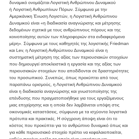
δυναμικό ονομάζεται Λογιστική Ανθρώπινου Δυναμικού
ή
Λογιστική Ανθρωπίνων Πόρων. Σύμφωνα με την
Αμερικάνικη Ένωση Λογιστών, η Λογιστική Ανθρώπινου
Δυναμικού είναι «η διαδικασία αναγνώρισης και μέτρησης
δεδομένων σχετικά με τους ανθρώπινους πόρους και της
κοινοποίησης αυτών των πληροφοριών στα ενδιαφερόμενα
μέρη». Σύμφωνα με τους καθηγητές της λογιστικής Friedman
και Lev, η Λογιστική Ανθρώπινου Δυναμικού είναι η
συστηματική μέτρηση της αξίας των περιουσιακών στοιχείων
που δημιουργεί αποκλειστικά η εργασία και της αξίας των
περιουσιακών στοιχείων που αποδίδονται σε δραστηριότητες
του προσωπικού. Συνεπώς, όπως προκύπτει από τους
παραπάνω ορισμούς, η Λογιστική Ανθρώπινου Δυναμικού
είναι η διαδικασία αναγνώρισης και γνωστοποίησης της
επένδυσης που πραγματοποιήθηκε για τους εργαζόμενους
μιας επιχείρησης και η οποία δεν λαμβάνεται υπόψη στις
οικονομικές καταστάσεις, σύμφωνα με τα ισχύοντα λογιστικά
πρότυπα και πρακτικές. Η σύγχρονη άποψη είναι ότι το
κόστος που προκύπτει για το ανθρώπινο δυναμικό όπως και
για κάθε περιουσιακό στοιχείο πρέπει να κεφαλαιοποιείται,
καθώς παρέχει οφέλη τα οποία είναι μετρήσιμα και