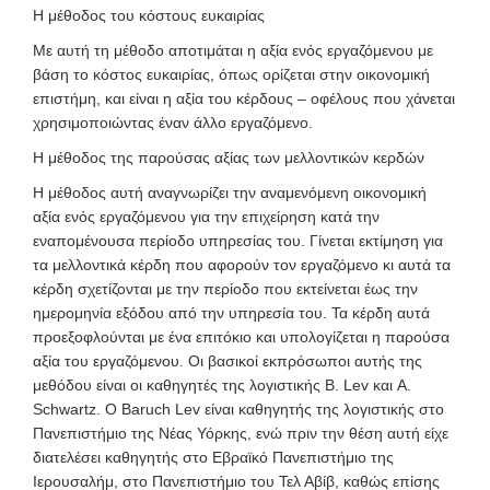
Η μέθοδος του κόστους ευκαιρίας
Με αυτή τη μέθοδο αποτιμάται η αξία ενός εργαζόμενου με
βάση το κόστος ευκαιρίας, όπως ορίζεται στην οικονομική
επιστήμη, και είναι η αξία του κέρδους – οφέλους που χάνεται
χρησιμοποιώντας έναν άλλο εργαζόμενο.
Η μέθοδος της παρούσας αξίας των μελλοντικών κερδών
Η μέθοδος αυτή αναγνωρίζει την αναμενόμενη οικονομική
αξία ενός εργαζόμενου για την επιχείρηση κατά την
εναπομένουσα περίοδο υπηρεσίας του. Γίνεται εκτίμηση για
τα μελλοντικά κέρδη που αφορούν τον εργαζόμενο κι αυτά τα
κέρδη σχετίζονται με την περίοδο που εκτείνεται έως την
ημερομηνία εξόδου από την υπηρεσία του. Τα κέρδη αυτά
προεξοφλούνται με ένα επιτόκιο και υπολογίζεται η παρούσα
αξία του εργαζόμενου. Οι βασικοί εκπρόσωποι αυτής της
μεθόδου είναι οι καθηγητές της λογιστικής B. Lev και A.
Schwartz. Ο Baruch Lev είναι καθηγητής της λογιστικής στο
Πανεπιστήμιο της Νέας Υόρκης, ενώ πριν την θέση αυτή είχε
διατελέσει καθηγητής στο Εβραϊκό Πανεπιστήμιο της
Ιερουσαλήμ, στο Πανεπιστήμιο του Τελ Αβίβ, καθώς επίσης