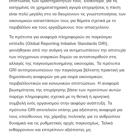
επιπτώσεις των δραστηριοτήτων τους. Ειδικότερα, για τις
εισηγμένες σε χρηματιστηριακή αγορά επιχειρήσεις η πίεση
είναι πολύ μεγάλη στο να διευρύνουν τις γνωστοποιήσεις των
οικονομικών καταστάσεών τους για θέματα σχετικά με το
περιβάλλον και τους εργαζόμενους που απασχολούν.
Τα πρότυπα για αναφορά πληροφοριών σε παγκόσμιο
επίπεδο (Global Reporting Initiative Standards GRI),
γεννήθηκαν από την ανάγκη να αντιμετωπίσουν την αποτυχία
των σύγχρονων εταιρικών δομών να ανταποκριθούν στις
αλλαγές της παγκοσμιοποιημένης οικονομίας. Τα πρότυπα
GRI αντιπροσωπεύουν την παγκόσμια βέλτιστη πρακτική για
δημοσίευση αναφορών για μια σειρά οικονομικών,
περιβαλλοντικών και κοινωνικών επιπτώσεων. Η αναφορά
βιωσιμότητας της επιχείρησης βάσει των προτύπων αυτών
παρέχει πληροφορίες σχετικά με τη θετική ή αρνητική
συμβολή ενός οργανισμού στην αειφόρο ανάπτυξη. Τα
πρότυπα GRI αποτελούν επίσης μια αξιόπιστη αναφορά για
τους υπεύθυνους της χάραξης πολιτικής για το ανθρώπινο
δυναμικό και τις ρυθμιστικές αρχές παγκοσμίως. Τελικά
ενθαρρύνουν και επιτρέπουν αξιόπιστες μη