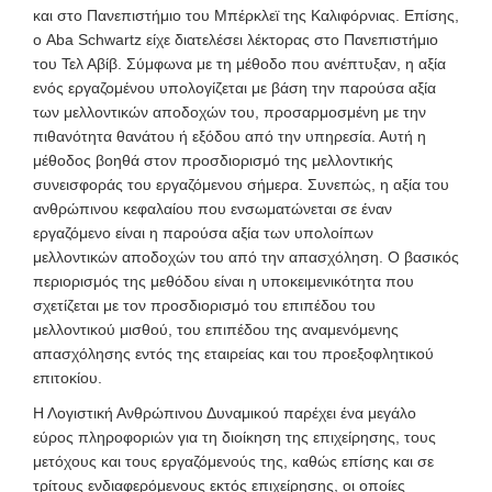
και στο Πανεπιστήμιο του Μπέρκλεϊ της Καλιφόρνιας. Επίσης,
ο Aba Schwartz είχε διατελέσει λέκτορας στο Πανεπιστήμιο
του Τελ Αβίβ. Σύμφωνα με τη μέθοδο που ανέπτυξαν, η αξία
ενός εργαζομένου υπολογίζεται με βάση την παρούσα αξία
των μελλοντικών αποδοχών του, προσαρμοσμένη με την
πιθανότητα θανάτου ή εξόδου από την υπηρεσία. Αυτή η
μέθοδος βοηθά στον προσδιορισμό της μελλοντικής
συνεισφοράς του εργαζόμενου σήμερα. Συνεπώς, η αξία του
ανθρώπινου κεφαλαίου που ενσωματώνεται σε έναν
εργαζόμενο είναι η παρούσα αξία των υπολοίπων
μελλοντικών αποδοχών του από την απασχόληση. Ο βασικός
περιορισμός της μεθόδου είναι η υποκειμενικότητα που
σχετίζεται με τον προσδιορισμό του επιπέδου του
μελλοντικού μισθού, του επιπέδου της αναμενόμενης
απασχόλησης εντός της εταιρείας και του προεξοφλητικού
επιτοκίου.
Η Λογιστική Ανθρώπινου Δυναμικού παρέχει ένα μεγάλο
εύρος πληροφοριών για τη διοίκηση της επιχείρησης, τους
μετόχους και τους εργαζόμενούς της, καθώς επίσης και σε
τρίτους ενδιαφερόμενους εκτός επιχείρησης, οι οποίες