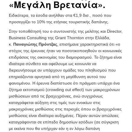
«Μεγάλη Βρετανία».
Ειδικότερα, τα έσοδα ανήλθαν στα €1,9 δισ., ποσό που
προσεγγίζει το 10% της ετήσιας τουριστικής δαπάνης.
Στην τοποθέτησή του ο συντονιστής της μελέτης και Director,
Business Consulting της Grant Thornton στην Ελλάδα,
κ.
Παναγιώτης Πρόντζας
, επισήμανε χαρακτηριστικά ότι «ο
στόχος της έρευνας ήταν να ποσοτικοποιηθούν οι κοινωνικές
επιδράσεις της οικονομίας του διαμοιρασμού. Το ζήτημα είναι
ιδιαίτερα σύνθετο και οφείλουμε ως κοινωνία να
διερευνήσουμε αν υπάρχουν ομάδες του πληθυσμού που
επηρεάζονται αρνητικά από τη μεγέθυνση αυτού του
φαινομένου. Η έρευνα διαπίστωσε ότι πράγματι υπάρχει ένα
ζήτημα εκτοπισμού (crowding out effect) των μακροχρόνιων
μισθώσεων από τις βραχυχρόνιες, ενώ συγχρόνως
καταγράφεται αύξηση στις τιμές των ενοικίων στις
μακροχρόνιες μισθώσεις στις περιοχές όπου οι βραχυχρόνιες
μισθώσεις είναι ιδιαίτερα αυξημένες. Πέραν αυτών απώλειες
καταγράφονται σε επίπεδο δημοσίων εσόδων (σε σύγκριση
με εκείνα που θα υπήρχαν εάν η εν λόγω δαπάνη