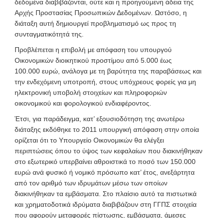
δεδομένα διαβιβάζονται, ούτε και η προηγούμενη άδεια της
Αρχής Προστασίας Προσωπικών Δεδομένων. Ωστόσο, η
διάταξη αυτή δημιουργεί προβληματισμό ως προς τη
συνταγματικότητά της.
Προβλέπεται η επιβολή με απόφαση του υπουργού
Οικονομικών διοικητικού προστίμου από 5.000 έως
100.000 ευρώ, ανάλογα με τη βαρύτητα της παραβάσεως και
την ενδεχόμενη υποτροπή, στους υπόχρεους φορείς για μη
ηλεκτρονική υποβολή στοιχείων και πληροφοριών
οικονομικού και φορολογικού ενδιαφέροντος.
Έτσι, για παράδειγμα, κατ’ εξουσιοδότηση της ανωτέρω
διάταξης εκδόθηκε το 2011 υπουργική απόφαση στην οποία
ορίζεται ότι το Υπουργείο Οικονομικών θα ελέγξει
περιπτώσεις όπου το ύψος των κεφαλαίων που διακινήθηκαν
στο εξωτερικό υπερβαίνει αθροιστικά το ποσό των 150.000
ευρώ ανά φυσικό ή νομικό πρόσωπο κατ’ έτος, ανεξάρτητα
από τον αριθμό των ιδρυμάτων μέσω των οποίων
διακινήθηκαν τα εμβάσματα. Στο πλαίσιο αυτό τα πιστωτικά
και χρηματοδοτικά ιδρύματα διαβιβάζουν στη ΓΓΠΣ στοιχεία
που αφορούν μεταφορές πίστωσης, εμβάσματα, άμεσες