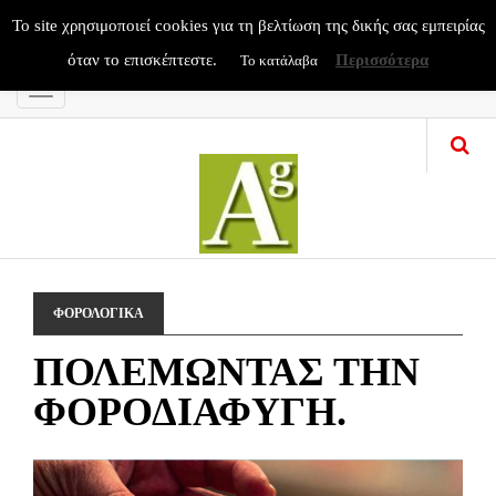
To site χρησιμοποιεί cookies για τη βελτίωση της δικής σας εμπειρίας
όταν το επισκέπτεστε.
Περισσότερα
Το κατάλαβα
Menu
ΦΟΡΟΛΟΓΙΚΑ
ΠΟΛΕΜΩΝΤΑΣ ΤΗΝ
ΦΟΡΟΔΙΑΦΥΓΗ.