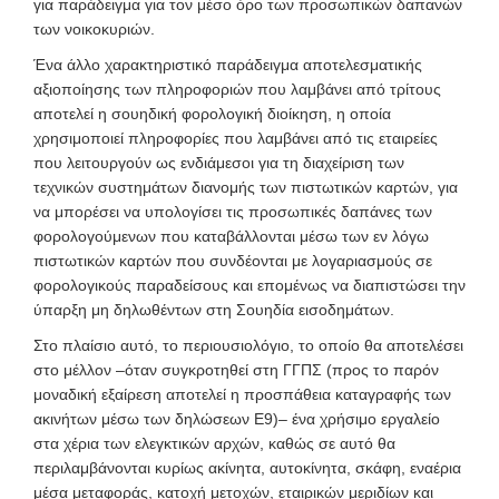
για παράδειγμα για τον μέσο όρο των προσωπικών δαπανών
των νοικοκυριών.
Ένα άλλο χαρακτηριστικό παράδειγμα αποτελεσματικής
αξιοποίησης των πληροφοριών που λαμβάνει από τρίτους
αποτελεί η σουηδική φορολογική διοίκηση, η οποία
χρησιμοποιεί πληροφορίες που λαμβάνει από τις εταιρείες
που λειτουργούν ως ενδιάμεσοι για τη διαχείριση των
τεχνικών συστημάτων διανομής των πιστωτικών καρτών, για
να μπορέσει να υπολογίσει τις προσωπικές δαπάνες των
φορολογούμενων που καταβάλλονται μέσω των εν λόγω
πιστωτικών καρτών που συνδέονται με λογαριασμούς σε
φορολογικούς παραδείσους και επομένως να διαπιστώσει την
ύπαρξη μη δηλωθέντων στη Σουηδία εισοδημάτων.
Στο πλαίσιο αυτό, το περιουσιολόγιο, το οποίο θα αποτελέσει
στο μέλλον –όταν συγκροτηθεί στη ΓΓΠΣ (προς το παρόν
μοναδική εξαίρεση αποτελεί η προσπάθεια καταγραφής των
ακινήτων μέσω των δηλώσεων Ε9)– ένα χρήσιμο εργαλείο
στα χέρια των ελεγκτικών αρχών, καθώς σε αυτό θα
περιλαμβάνονται κυρίως ακίνητα, αυτοκίνητα, σκάφη, εναέρια
μέσα μεταφοράς, κατοχή μετοχών, εταιρικών μεριδίων και