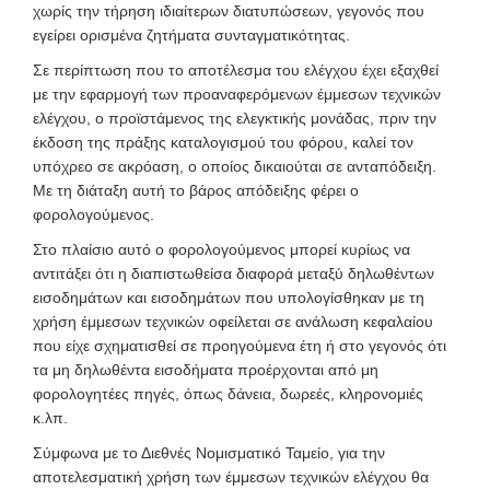
χωρίς την τήρηση ιδιαίτερων διατυπώσεων, γεγονός που
εγείρει ορισμένα ζητήματα συνταγματικότητας.
Σε περίπτωση που το αποτέλεσμα του ελέγχου έχει εξαχθεί
με την εφαρμογή των προαναφερόμενων έμμεσων τεχνικών
ελέγχου, ο προϊστάμενος της ελεγκτικής μονάδας, πριν την
έκδοση της πράξης καταλογισμού του φόρου, καλεί τον
υπόχρεο σε ακρόαση, ο οποίος δικαιούται σε ανταπόδειξη.
Με τη διάταξη αυτή το βάρος απόδειξης φέρει ο
φορολογούμενος.
Στο πλαίσιο αυτό ο φορολογούμενος μπορεί κυρίως να
αντιτάξει ότι η διαπιστωθείσα διαφορά μεταξύ δηλωθέντων
εισοδημάτων και εισοδημάτων που υπολογίσθηκαν με τη
χρήση έμμεσων τεχνικών οφείλεται σε ανάλωση κεφαλαίου
που είχε σχηματισθεί σε προηγούμενα έτη ή στο γεγονός ότι
τα μη δηλωθέντα εισοδήματα προέρχονται από μη
φορολογητέες πηγές, όπως δάνεια, δωρεές, κληρονομιές
κ.λπ.
Σύμφωνα με το Διεθνές Νομισματικό Ταμείο, για την
αποτελεσματική χρήση των έμμεσων τεχνικών ελέγχου θα