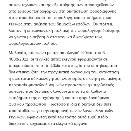
αυτών τεχνικών και της αξιοποίησης των παρασχεθεισών
από τρίτους πληροφοριών στη διαπίστωση φοροδιαφυγής,
στον προσδιορισμό του φορολογητέου εισοδήματος και
τελικώς στην αύξηση των δημοσίων εσόδων. Θα πρέπει,
λοιπόν, η επικοινωνιακή πολιτική της φορολογικής διοίκησης
να γίνεται με σεβασμό στα ατομικά δικαιώματα των
φορολογούμενων πολιτών.
Μολονότι, σύμφωνα με την αιτιολογική έκθεση του Ν.
4038/2011, οι τεχνικές αυτές ελέγχου εφαρμόζονται σε
«περιπτώσεις που τα βιβλία και στοιχεία του επιτηδευματία
δεν απεικονίζουν την πραγματική οικονομική του κατάσταση
ή υφίσταται αδικαιολόγητος πλουτισμός σε κινητή και ακίνητη
περιουσία φυσικών ή νομικών προσώπων ή υπερβολικές
δαπάνες που δεν δικαιολογούνται από τα δηλωθέντα
εισοδήματα της επιχείρησης ή και του φορολογούμενου
φυσικού προσώπου», ωστόσο η ίδια η διάταξη δεν θέτει
προϋποθέσεις για την εφαρμογή των εν λόγω ελεγκτικών
τεχνικών, αφήνοντας κατά τον τρόπο αυτό ευρύ πεδίο
διακριτικής ευχέρειας στα ελεγκτικά όργανα.