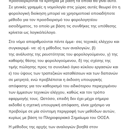
προσδιορίζονται τα κριτήρια με βάση τα οποία θα γίνει αυτό.
Σε γενικές γραμμές η νομολογία στις χώρες αυτές θεωρεί ότι η
φορολογική διοίκηση μπορεί να χρησιμοποιεί οποιαδήποτε
μέθοδο για τον προσδιορισμό του φορολογητέου
εισοδήματος, το οποίο με βάση τις συνθήκες της υπόθεσης
κρίνεται ως λογικό/εύλογο.
Στο νόμο απαριθμούνται πέντε έμμε- σες τεχνικές ελέγχου και
συγκεκριμέ- να: α) η μέθοδος των αναλογιών, β)
της ανάλυσης της ρευστότητας του φορολογούμενου, γ) της
καθαρής θέσης του φορολογούμενου, δ) της σχέσης της
τιμής πώλησης προς το συνολικό όγκο κύκλου εργασιών και
ε) του ύψους των τραπεζικών καταθέσεων και των δαπανών
σε μετρητά, ενώ προβλέπεται η έκδοση υπουργικής
απόφασης για τον καθορισμό του ειδικότερου περιεχομένου
των έμμεσων τεχνικών ελέγχου, καθώς και τον τρόπο
εφαρμογής τους. Ωστόσο, επειδή δεν έχει μέχρι σήμερα
εκδοθεί η σχετική υπουργική απόφαση, είναι χρήσιμο να
προβούμε σε μία σύντομη περιγραφή των μεθόδων αυτών,
κυρίως με βάση το Πληροφοριακό Σημείωμα του ΟΟΣΑ.
Η μέθοδος της αρχής των αναλογιών βοηθά στον