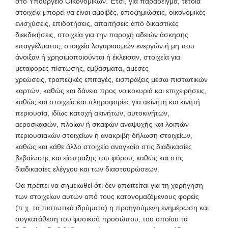
στο Υπουργείο Οικονομικών. Έτσι, για παράδειγμα, τέτοια
στοιχεία μπορεί να είναι αμοιβές, αποζημιώσεις, οικονομικές
ενισχύσεις, επιδοτήσεις, απαιτήσεις από δικαστικές
διεκδικήσεις, στοιχεία για την παροχή αδειών άσκησης
επαγγέλματος, στοιχεία λογαριασμών ενεργών ή μη που
άνοιξαν ή χρησιμοποιούνται ή έκλεισαν, στοιχεία για
μεταφορές πίστωσης, εμβάσματα, άμεσες
χρεώσεις, τραπεζικές επιταγές, εισπράξεις μέσω πιστωτικών
καρτών, καθώς και δάνεια προς νοικοκυριά και επιχειρήσεις,
καθώς και στοιχεία και πληροφορίες για ακίνητη και κινητή
περιουσία, ιδίως κατοχή ακινήτων, αυτοκινήτων,
αεροσκαφών, πλοίων ή σκαφών αναψυχής και λοιπών
περιουσιακών στοιχείων ή ανακριβή δήλωση στοιχείων,
καθώς και κάθε άλλο στοιχείο αναγκαίο στις διαδικασίες
βεβαίωσης και είσπραξης του φόρου, καθώς και στις
διαδικασίες ελέγχου και των διασταυρώσεων.
Θα πρέπει να σημειωθεί ότι δεν απαιτείται για τη χορήγηση
των στοιχείων αυτών από τους κατονομαζόμενους φορείς
(π.χ. τα πιστωτικά ιδρύματα) η προηγούμενη ενημέρωση και
συγκατάθεση του φυσικού προσώπου, του οποίου τα