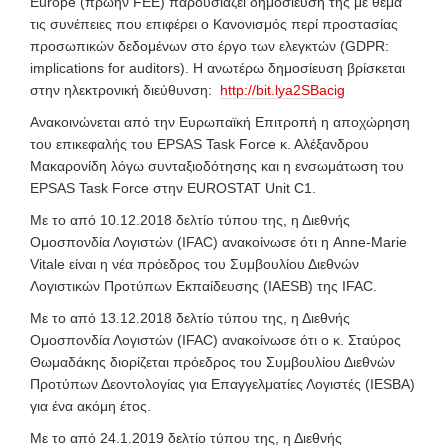
Europe (πρώην FEE) παρουσιάζει δημοσίευσή της με θέμα
τις συνέπειες που επιφέρει ο Κανονισμός περί προστασίας
προσωπικών δεδομένων στο έργο των ελεγκτών (GDPR:
implications for auditors). Η ανωτέρω δημοσίευση βρίσκεται
στην ηλεκτρονική διεύθυνση:
http://bit.lya2SBacig
Ανακοινώνεται από την Ευρωπαϊκή Επιτροπή
η αποχώρηση
του επικεφαλής του EPSAS Task Force κ. Αλέξανδρου
Μακαρονίδη λόγω συνταξιοδότησης και η ενσωμάτωση του
EPSAS Task Force στην EUROSTAT Unit C1.
Με το από 10.12.2018 δελτίο τύπου της,
η Διεθνής
Ομοσπονδία Λογιστών (IFAC) ανακοίνωσε ότι η Anne-Marie
Vitale
είναι η νέα πρόεδρος του Συμβουλίου Διεθνών
Λογιστικών Προτύπων Εκπαίδευσης (IAESB) της IFAC.
Με το από 13.12.2018 δελτίο τύπου της,
η Διεθνής
Ομοσπονδία Λογιστών (IFAC) ανακοίνωσε ότι ο κ. Σταύρος
Θωμαδάκης διορίζεται πρόεδρος του Συμβουλίου Διεθνών
Προτύπων Δεοντολογίας για Επαγγελματίες Λογιστές (IESBA)
για ένα ακόμη έτος.
Με το από 24.1.2019 δελτίο τύπου
της, η Διεθνής