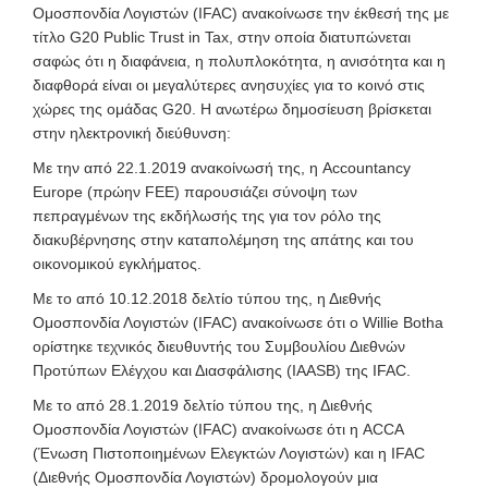
Ομοσπονδία Λογιστών (IFAC) ανακοίνωσε την έκθεσή της με
τίτλο G20 Public Trust in Tax, στην οποία διατυπώνεται
σαφώς ότι η διαφάνεια, η πολυπλοκότητα, η ανισότητα και η
διαφθορά είναι οι μεγαλύτερες ανησυχίες για το κοινό στις
χώρες της ομάδας G20. Η ανωτέρω δημοσίευση βρίσκεται
στην ηλεκτρονική διεύθυνση:
Με την από 22.1.2019 ανακοίνωσή της,
η Accountancy
Europe (πρώην FEE) παρουσιάζει σύνοψη των
πεπραγμένων της εκδήλωσής της για τον ρόλο της
διακυβέρνησης στην καταπολέμηση της απάτης και του
οικονομικού εγκλήματος.
Με το από 10.12.2018 δελτίο τύπου της,
η Διεθνής
Ομοσπονδία Λογιστών (IFAC) ανακοίνωσε ότι ο Willie Botha
ορίστηκε τεχνικός διευθυντής του Συμβουλίου Διεθνών
Προτύπων Ελέγχου και Διασφάλισης (IAASB) της IFAC.
Με το από 28.1.2019 δελτίο τύπου της,
η Διεθνής
Ομοσπονδία Λογιστών (IFAC) ανακοίνωσε ότι η ACCA
(Ένωση Πιστοποιημένων Ελεγκτών Λογιστών) και η IFAC
(Διεθνής Ομοσπονδία Λογιστών) δρομολογούν μια