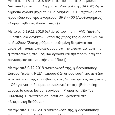
Με το από 15.11.2018 δελτίο τύπου του,
το Συμβούλιο
Διεθνών Προτύπων Ελέγχου και Διασφάλισης (IAASB) ζητεί
δημόσια σχόλια μέχρι την 15η Μαρτίου 2019 σχετικά με το
προσχέδιο του προτεινόμενου ISRS 4400 (Αναθεωρημένο)
«Συμφωνηθείσες Διαδικασίες» (
).
Με το από 19.11.2018 δελτίο τύπου της,
η IFAC (Διεθνής
Ομοσπονδία Λογιστών) καλεί τις χώρες της ομάδας G20 να
επιδιώξουν έξυπνη ρύθμιση, αυξημένη διαφάνεια και
ανάπτυξη χωρίς αποκλεισμούς για την αποκατάσταση της
εμπιστοσύνης στα θεσμικά όργανα και την προώθηση της
παγκόσμιας οικονομικής προόδου (
).
Με την από 6.12.2018 ανακοίνωσή της,
η Accountancy
Europe (πρώην FEE) παρουσιάζει δημοσίευσή της με θέμα
τη «Βελτίωση της πρόσβασης στις διασυνοριακές υπηρεσίες
– Οδηγία για τη δοκιμασία αναλογικότητας» (Enhancing
access to cross-border services – Proportionality Test
Directive). Η ανωτέρω δημοσίευση βρίσκεται στην
ηλεκτρονική διεύθυνση:
Με την από 10.12.2018 ανακοίνωσή της,
η Accountancy