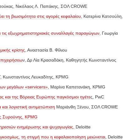
τούκας
,
Νικόλαος Λ. Παπάκης, ΣΟΛ CROWE
ει τη βιωσιμότητα στις αγορές κεφαλαίου
,
Κατερίνα Κατσούλη,
ια τις εξωχρηματιστηριακές συναλλαγές παραγώγων
,
Γεωργία
ομικής κρίσης
,
Αναστασία Β. Φίλιου
επιχειρήσεω
ν,
Δρ Λία Κρασαδάκη, Καθηγητής Κωνσταντίνος
Τ
,
Κωνσταντίνος Λευκαδίτης, KPMG
των μεγάλων «servicers»
,
Μαρίνα Καπετανάκη, KPMG
ας και της Βόρειας Ευρώπης παγκόσμιοι ηγέτε
ς,
PwC
και λογιστική αντιμετώπιση
Μαριάνθη Ξένου,
ΣΟΛ CROWE
ς
Συρούνης, KPMG
πηρεσιών ενημέρωσης και ψυχαγωγίας
,
Deloitte
γκοσμίως, τη στιγμή που η κεφαλαιοποίηση μειώνεται
,
Deloitte