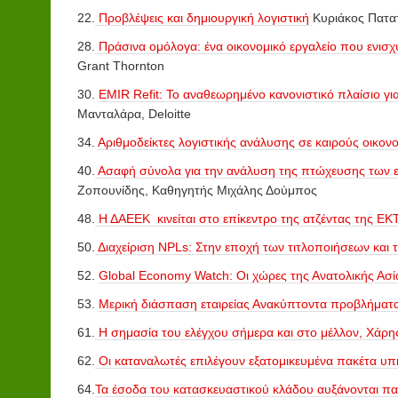
22.
Προβλέψεις και δημιουργική λογιστική
Κυριάκος Πατα
28.
Πράσινα ομόλογα: ένα οικονομικό εργαλείο που ενισχύ
Grant Thornton
30.
EMIR Refit: Το αναθεωρημένο κανονιστικό πλαίσιο γ
Μανταλάρα, Deloitte
34.
Αριθμοδείκτες λογιστικής ανάλυσης σε καιρούς οικον
40.
Ασαφή σύνολα για την ανάλυση της πτώχευσης των 
Ζοπουνίδης, Καθηγητής Μιχάλης Δούμπος
48.
Η ΔΑΕΕΚ κινείται στο επίκεντρο της ατζέντας της ΕΚ
50.
Διαχείριση NPLs: Στην εποχή των τιτλοποιήσεων και 
52.
Global Economy Watch: Οι χώρες της Ανατολικής Ασί
53.
Μερική διάσπαση εταιρείας Ανακύπτοντα προβλήματα 
61.
Η σημασία του ελέγχου σήμερα και στο μέλλον,
Χάρη
62.
Οι καταναλωτές επιλέγουν εξατομικευμένα πακέτα υ
64.
Τα έσοδα του κατασκευαστικού κλάδου αυξάνονται πα