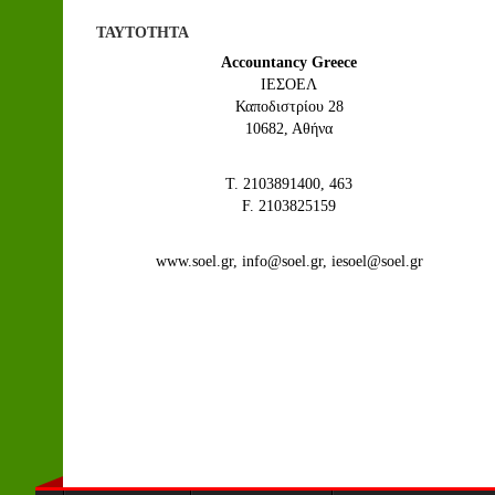
ΤΑΥΤΟΤΗΤΑ
Accountancy Greece
IEΣΟΕΛ
Καποδιστρίου 28
10682, Αθήνα
Τ. 2103891400, 463
F. 2103825159
www.soel.gr, info@soel.gr, iesoel@soel.gr