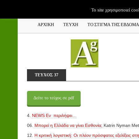
To site χρησιμοποιεί coo
ΑΡΧΙΚΗ
ΤΕΥΧΗ
ΤΟ ΣΤΙΓΜΑ ΤΗΣ ΕΒΔΟΜ
ΤΕΎΧΟΣ 37
Δείτε το τεύχος σε pdf
4.
NEWS Eν περιλήψει…
06.
Μπορεί η Ελλάδα να γίνει Εσθονία;
Katrin Nyman Met
12.
Η κριτική λογιστική: Οι πλέον πρόσφατες εξελίξεις στη