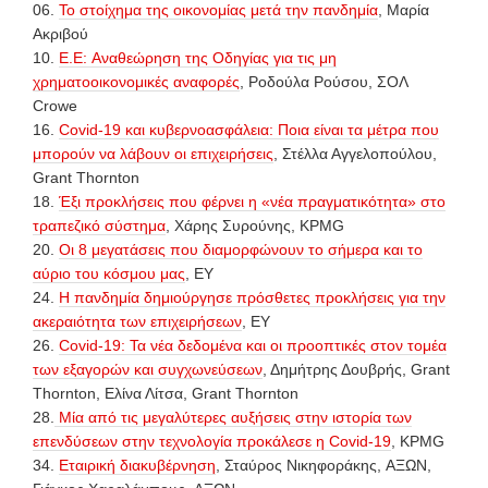
06.
Το στοίχημα της οικονομίας μετά την πανδημία
, Μαρία
Ακριβού
10.
E.E: Αναθεώρηση της Οδηγίας για τις μη
χρηματοοικονομικές αναφορές
, Ροδούλα Ρούσου, ΣΟΛ
Crowe
16.
Covid-19 και κυβερνοασφάλεια: Ποια είναι τα μέτρα που
μπορούν να λάβουν οι επιχειρήσεις
, Στέλλα Αγγελοπούλου,
Grant Thornton
18.
Έξι προκλήσεις που φέρνει η «νέα πραγματικότητα» στο
τραπεζικό σύστημα
, Χάρης Συρούνης, KPMG
20.
Οι 8 μεγατάσεις που διαμορφώνουν το σήμερα και το
αύριο του κόσμου μας
, EY
24.
Η πανδημία δημιούργησε πρόσθετες προκλήσεις για την
ακεραιότητα των επιχειρήσεων
, EY
26.
Covid-19: Τα νέα δεδομένα και οι προοπτικές στον τομέα
των εξαγορών και συγχωνεύσεων
, Δημήτρης Δουβρής, Grant
Thornton, Ελίνα Λίτσα, Grant Thornton
28.
Μία από τις μεγαλύτερες αυξήσεις στην ιστορία των
επενδύσεων στην τεχνολογία προκάλεσε η Covid-19
, KPMG
34.
Εταιρική διακυβέρνηση
, Σταύρος Νικηφοράκης, AΞΩΝ,