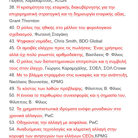
Γιάγκος Χαραλάμπους, AΞΩΝ
38.
Η κρισιμότητα της εταιρικής διακυβέρνησης για την
επιχειρηματική στρατηγική και τη δημιουργία εταιρικής αξίας
,
Grant Thornton
40.
Ο ρόλος της ηθικής στο μέλλον του φορολογικού
σχεδιασμού
, Φωτεινή Σταγάκη
43.
Ψηφιακοί νομάδες
, Chris Smith, BDO Global
45.
Οι αμοιβές ελέγχου προς τις πωλήσεις: Ένας χρήσιμος
αλλά όχι πολύ γνωστός αριθμοδείκτης
, Βασίλειος Φ. Φίλιος
46.
Ο ρόλος των διεπιστημονικών επιτροπών και η συμβολή
τους στον έλεγχο
, Γιώργος Καραμιχάλης, ΣΟΕΛ, ΣΟΛ Crowe
48.
Με το βλέμμα στραμμένο στις ευκαιρίες και την ανάπτυξη
,
Νικόλαος Βουνισέας, KPMG
49.
Το κόστος των λαθών πρόβλεψης
, Φίλιππος Β. Φίλιος
50.
Η έννοια το περιθωρίου συνεισφοράς και η σημασία του
,
Φίλιππος Β. Φίλιος
52.
Τα χρηματοπιστωτικά ιδρύματα ενόψει μοναδικών στα
χρονικά αλλαγών
, PwC
53.
Οδηγώντας την αλλαγή με ασφάλεια
, PwC
54.
Αναδυόμενες τεχνολογίες και κλιματική αλλαγή στην
κορυφή των ανησυχιών των ελλήνων CEOs
,KPMG