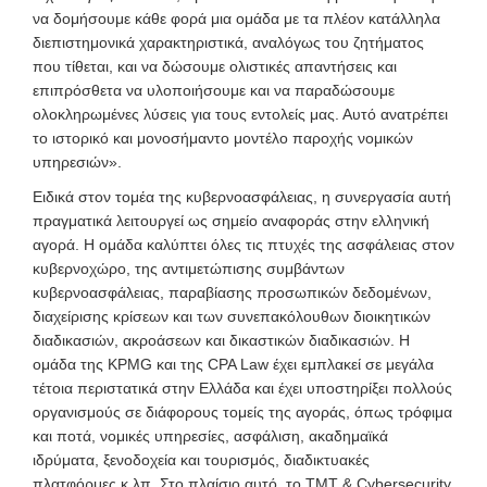
να δομήσουμε κάθε φορά μια ομάδα με τα πλέον κατάλληλα
διεπιστημονικά χαρακτηριστικά
, αναλόγως του ζητήματος
που τίθεται, και να δώσουμε ολιστικές απαντήσεις και
επιπρόσθετα να υλοποιήσουμε και να παραδώσουμε
ολοκληρωμένες λύσεις για τους εντολείς μας. Αυτό ανατρέπει
το ιστορικό και μονοσήμαντο μοντέλο παροχής νομικών
υπηρεσιών».
Ειδικά στον τομέα της κυβερνοασφάλειας, η συνεργασία αυτή
πραγματικά λειτουργεί ως σημείο αναφοράς στην ελληνική
αγορά. Η ομάδα καλύπτει όλες τις πτυχές της ασφάλειας στον
κυβερνοχώρο, της αντιμετώπισης συμβάντων
κυβερνοασφάλειας, παραβίασης προσωπικών δεδομένων,
διαχείρισης κρίσεων και των συνεπακόλουθων διοικητικών
διαδικασιών, ακροάσεων και δικαστικών διαδικασιών. Η
ομάδα της KPMG και της CPA Law έχει εμπλακεί σε μεγάλα
τέτοια περιστατικά στην Ελλάδα και έχει υποστηρίξει πολλούς
οργανισμούς σε διάφορους τομείς της αγοράς, όπως τρόφιμα
και ποτά, νομικές υπηρεσίες, ασφάλιση, ακαδημαϊκά
ιδρύματα, ξενοδοχεία και τουρισμός, διαδικτυακές
πλατφόρμες κ.λπ. Στο πλαίσιο αυτό, το TMT & Cybersecurity