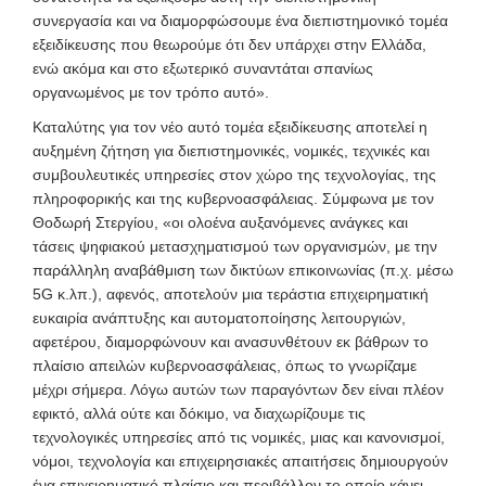
συνεργασία και να διαμορφώσουμε ένα διεπιστημονικό τομέα
εξειδίκευσης που θεωρούμε ότι δεν υπάρχει στην Ελλάδα,
ενώ ακόμα και στο εξωτερικό συναντάται σπανίως
οργανωμένος με τον τρόπο αυτό».
Καταλύτης για τον νέο αυτό τομέα εξειδίκευσης αποτελεί η
αυξημένη ζήτηση για διεπιστημονικές, νομικές, τεχνικές και
συμβουλευτικές υπηρεσίες στον χώρο της τεχνολογίας, της
πληροφορικής και της κυβερνοασφάλειας. Σύμφωνα με τον
Θοδωρή Στεργίου, «οι ολοένα αυξανόμενες ανάγκες και
τάσεις ψηφιακού μετασχηματισμού των οργανισμών, με την
παράλληλη αναβάθμιση των δικτύων επικοινωνίας (π.χ. μέσω
5G κ.λπ.), αφενός, αποτελούν μια τεράστια επιχειρηματική
ευκαιρία ανάπτυξης και αυτοματοποίησης λειτουργιών,
αφετέρου, διαμορφώνουν και ανασυνθέτουν εκ βάθρων το
πλαίσιο απειλών κυβερνοασφάλειας, όπως το γνωρίζαμε
μέχρι σήμερα. Λόγω αυτών των παραγόντων δεν είναι πλέον
εφικτό, αλλά ούτε και δόκιμο, να διαχωρίζουμε τις
τεχνολογικές υπηρεσίες από τις νομικές, μιας και κανονισμοί,
νόμοι, τεχνολογία και επιχειρησιακές απαιτήσεις δημιουργούν
ένα επιχειρηματικό πλαίσιο και περιβάλλον το οποίο κάνει