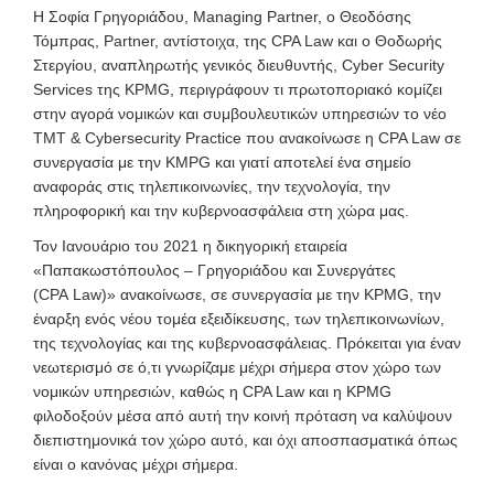
Η
Σοφία Γρηγοριάδου, Managing Partner, o Θεοδόσης
Τόμπρας, Partner, αντίστοιχα, της CPA Law και ο Θοδωρής
Στεργίου, αναπληρωτής γενικός διευθυντής, Cyber Security
Services της KPMG, περιγράφουν τι πρωτοποριακό κομίζει
στην αγορά νομικών και συμβουλευτικών υπηρεσιών το νέο
TMT & Cybersecurity Practice που ανακοίνωσε η CPA Law σε
συνεργασία με την KMPG και γιατί αποτελεί ένα σημείο
αναφοράς στις τηλεπικοινωνίες, την τεχνολογία, την
πληροφορική και την κυβερνοασφάλεια στη χώρα μας.
Τον Ιανουάριο του 2021 η δικηγορική εταιρεία
«Παπακωστόπουλος – Γρηγοριάδου και Συνεργάτες
(CPA
Law)» ανακοίνωσε, σε συνεργασία με την KPMG, την
έναρξη ενός νέου τομέα εξειδίκευσης, των τηλεπικοινωνίων,
της τεχνολογίας και της κυβερνοασφάλειας. Πρόκειται για έναν
νεωτερισμό σε ό,τι γνωρίζαμε μέχρι σήμερα στον χώρο των
νομικών υπηρεσιών, καθώς η CPA Law και η KPMG
φιλοδοξούν μέσα από αυτή την κοινή πρόταση να καλύψουν
διεπιστημονικά τον χώρο αυτό, και όχι αποσπασματικά όπως
είναι ο κανόνας μέχρι σήμερα.