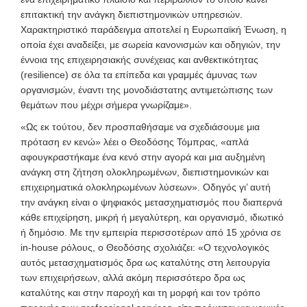
επιτακτική την ανάγκη διεπιστημονικών υπηρεσιών.
Χαρακτηριστικό παράδειγμα αποτελεί η Ευρωπαϊκή Ένωση, η
οποία έχει αναδείξει, με σωρεία κανονισμών και οδηγιών, την
έννοια της επιχειρησιακής συνέχειας και ανθεκτικότητας
(resilience) σε όλα τα επίπεδα και γραμμές άμυνας των
οργανισμών, έναντι της μονοδιάστατης αντιμετώπισης των
θεμάτων που μέχρι σήμερα γνωρίζαμε».
«Ως εκ τούτου, δεν προσπαθήσαμε να σχεδιάσουμε μια
πρόταση εν κενώ» λέει ο Θεοδόσης Τόμπρας, «απλά
αφουγκραστήκαμε ένα κενό στην αγορά και μια αυξημένη
ανάγκη στη ζήτηση ολοκληρωμένων, διεπιστημονικών και
επιχειρηματικά ολοκληρωμένων λύσεων». Οδηγός γι’ αυτή
την ανάγκη είναι ο ψηφιακός μετασχηματισμός που διαπερνά
κάθε επιχείρηση, μικρή ή μεγαλύτερη,
και οργανισμό, ιδιωτικό
ή δημόσιο. Με την εμπειρία περισσοτέρων από 15 χρόνια σε
in-house ρόλους, ο Θεοδόσης σχολιάζει: «Ο τεχνολογικός
αυτός μετασχηματισμός δρα ως καταλύτης στη λειτουργία
των επιχειρήσεων, αλλά ακόμη περισσότερο δρα ως
καταλύτης και στην παροχή και τη μορφή και τον τρόπο