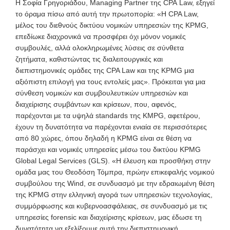
Η Σοφία Γρηγοριάδου, Managing Partner της CPA
Law, εξηγεί
το όραμα πίσω από αυτή την πρωτοπορία: «Η CPA Law,
μέλος του διεθνούς δικτύου νομικών υπηρεσιών της KPMG,
επεδίωκε διαχρονικά να προσφέρει όχι μόνον νομικές
συμβουλές, αλλά ολοκληρωμένες λύσεις σε σύνθετα
ζητήματα, καθιστώντας τις διαλειτουργικές και
διεπιστημονικές ομάδες της CPA Law και της KPMG μια
αξιόπιστη επιλογή για τους εντολείς μας». Πρόκειται για μια
σύνθεση νομικών και συμβουλευτικών υπηρεσιών και
διαχείρισης συμβάντων και κρίσεων, που, αφενός,
παρέχονται με τα υψηλά standards
της KMPG, αφετέρου,
έχουν τη δυνατότητα να παρέχονται ενιαία σε περισσότερες
από 80 χώρες, όπου δηλαδή η KPMG είναι σε θέση να
παράσχει και νομικές υπηρεσίες μέσω του δικτύου KPMG
Global Legal Services (GLS). «Η έλευση και προσθήκη στην
ομάδα μας του Θεοδόση Τόμπρα, πρώην επικεφαλής νομικού
συμβούλου της Wind, σε συνδυασμό με την εδραιωμένη θέση
της KPMG
στην ελληνική αγορά των υπηρεσιών τεχνολογίας,
συμμόρφωσης και κυβερνοασφάλειας, σε συνδυασμό με τις
υπηρεσίες forensic και διαχείρισης κρίσεων, μας έδωσε τη
δυνατότητα να εξελίξουμε αυτή την διεπιστημονική