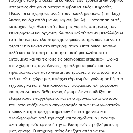
παροχής των professional services, είτε πρόκειται για νομικές
υπηρεσίες είτε για ευρύτερα συμβουλευτικές υπηρεσίες.
Πλέον, οι επιχειρήσεις αναζητούν ολοκληρωμένες (turn key)
λύσεις και όχι απλά μια νομική συμβουλή. Η απαίτηση αυτή,
καταρχάς
, έχει θέσει υπό πίεση τις νομικές υπηρεσίες των
επιχειρήσεων και οργανισμών που καλούνται να μεταλλάξουν
το in house μοντέλο παροχής νομικών υπηρεσιών και να το
φέρουν πιο κοντά στο επιχειρηματικό λειτουργικό μοντέλο,
αλλά κατ’ επέκταση η απαίτηση αυτή μεταλλάσσει το
ζητούμενο και για τις ίδιες τις δικηγορικές εταιρείες». Ειδικά
στον χώρο της τεχνολογίας, της πληροφορικής και των
τηλεπικοινωνιών αυτό γίνεται πιο εμφανές από οπουδήποτε
αλλού. «Στη χώρα μας υπάρχει εδραιωμένη γνώση σε θέματα
τεχνολογικά και τηλεπικοινωνιών, ασφάλειας πληροφοριών
και προσωπικών δεδομένων, έχουμε δε να επιδείξουμε
εξαιρετικούς επαγγελματίες και επιστήμονες, αυτό ωστόσο
που απουσιάζει είναι ο συγκερασμός αυτών των γνωστικών
πεδίων και η παροχή υπηρεσιών διεπιστημονικά και
ολοκληρωμένα, από την αρχή και το σχεδιασμό μέχρι την
υλοποίηση ενός έργου ή την επίλυση ενός προβλήματος ή
μιας κρίσης. Ο επιχειρηματίας δεν ζητά απλά να τον