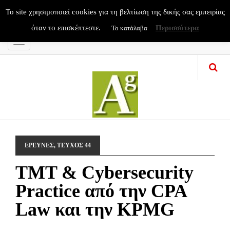
To site χρησιμοποιεί cookies για τη βελτίωση της δικής σας εμπειρίας
όταν το επισκέπτεστε.
Περισσότερα
Το κατάλαβα
Menu
ΕΡΕΥΝΕΣ
,
ΤΕΥΧΟΣ 44
TMT & Cybersecurity
Practice από την CPA
Law και την KPMG