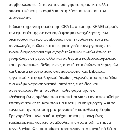
συμβουλεύσεις, ζητά να τον οδηγήσεις πρακτικά, αλλά
ουσιαστικά και με ασφάλεια, στη λύση αυτού που τον
απασχολεί».
Η διεπιστημονική ομάδα της CPA Law και της KPMG εδράζει
την εμπειρία της σε ένα ευρύ φάσμα ενασχόλησης των
δικηγόρων και των συμβούλων σε τεχνολογικά έργα και
συναλλαγές, καθώς και σε στρατηγικές συνεργασίες που
έχουν διαμορφώσει την αγορά τηλεπικοινωνιών όπως τη
γνωρίζουμε σήμερα, αλλά και σε θέματα κυβερνοασφάλειας
και προσωπικών δεδομένων, συστήματα άυλων πληρωμών
και θέματα κανονιστικής συμμόρφωσης και, βεβαίως,
εργατικού και φορολογικού δικαίου, γεγονός που προσδίδει
ένα ακόμα χαρακτηριστικό, αυτό της ευελιξίας και
συνεπακόλουθα τη σύνθεση κάθε φορά της πιο
εξειδικευμένης ομάδας που απαιτείται για να ανταποκριθεί με
επιτυχία στα ζητήματά που θα θέσει μία επιχείρηση. «Αυτό
κάνει και την πρόταση μας μοναδική» καταθέτει η Σοφία
Γρηγοριάδου. «Φυσικά παρέχουμε και μεμονωμένες
εξειδικευμένες νομικές συμβουλές ή υποστήριξη σε έργα
τεχνολογίας. Ωστόσο, είμαστε επιπλέον στη μοναδική θέση