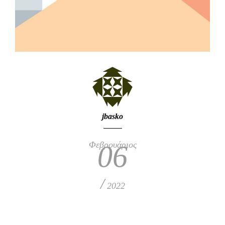
jbasko
Φεβρουάριος
06
/
2022