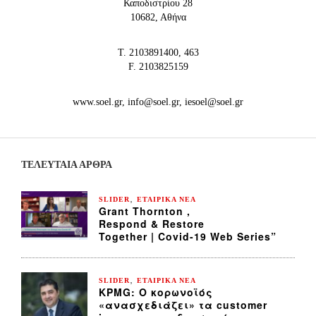
Καποδιστρίου 28
10682, Αθήνα
Τ. 2103891400, 463
F. 2103825159
www.soel.gr, info@soel.gr, iesoel@soel.gr
ΤΕΛΕΥΤΑΙΑ ΆΡΘΡΑ
,
SLIDER
ΕΤΑΙΡΙΚΑ ΝΕΑ
Grant Thornton ,
Respond & Restore
Together | Covid-19 Web Series”
,
SLIDER
ΕΤΑΙΡΙΚΑ ΝΕΑ
KPMG: Ο κορωνοϊός
«ανασχεδιάζει» τα customer