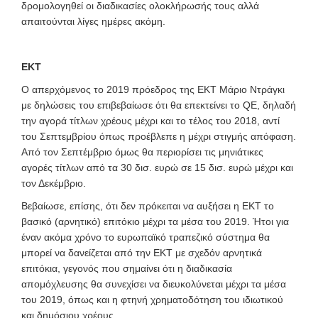
δρομολογηθεί οι διαδικασίες ολοκλήρωσής τους αλλά
απαιτούνται λίγες ημέρες ακόμη.
ΕΚΤ
Ο απερχόμενος το 2019 πρόεδρος της ΕΚΤ Μάριο Ντράγκι
με δηλώσεις του επιβεβαίωσε ότι θα επεκτείνει το QE, δηλαδή
την αγορά τίτλων χρέους μέχρι και το τέλος του 2018, αντί
του Σεπτεμβρίου όπως προέβλεπε η μέχρι στιγμής απόφαση.
Από τον Σεπτέμβριο όμως θα περιορίσει τις μηνιάτικες
αγορές τίτλων από τα 30 δισ. ευρώ σε 15 δισ. ευρώ μέχρι και
τον Δεκέμβριο.
Βεβαίωσε, επίσης, ότι δεν πρόκειται να αυξήσει η ΕΚΤ το
βασικό (αρνητικό) επιτόκιο μέχρι τα μέσα του 2019. Ήτοι για
έναν ακόμα χρόνο το ευρωπαϊκό τραπεζικό σύστημα θα
μπορεί να δανείζεται από την ΕΚΤ με σχεδόν αρνητικά
επιτόκια, γεγονός που σημαίνει ότι η διαδικασία
απομόχλευσης θα συνεχίσει να διευκολύνεται μέχρι τα μέσα
του 2019, όπως και η φτηνή χρηματοδότηση του ιδιωτικού
και δημόσιου χρέους.