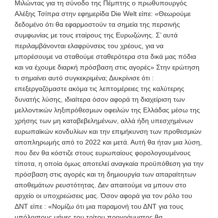
Μιλώντας για τη σύνοδο της Πέμπτης ο πρωθυπουργός
Αλέξης Τσίπρα στην εφημερίδα Die Welt είπε: «Θεωρούμε
δεδομένο ότι θα εφαρμοστούν τα σημεία της περσινής
συμφωνίας με τους εταίρους της Ευρωζώνης. Σ’ αυτά
περιλαμβάνονται ελαφρύνσεις του χρέους, για να
μπορέσουμε να σταθούμε σταθερότερα στα δικά μας πόδια
και να έχουμε διαρκή πρόσβαση στις αγορές» Στην ερώτηση
τι σημαίνει αυτό συγκεκριμένα; Διυκρίνισε ότι :
επεξεργαζόμαστε ακόμα τις λεπτομέρειες της καλύτερης
δυνατής λύσης, ιδιαίτερα όσον αφορά τη διαχείριση των
μελλοντικών ληξιπρόθεσμων οφειλών της Ελλάδας μέσω της
χρήσης των μη καταβεβελημένων, αλλά ήδη υπεσχημένων
ευρωπαϊκών κονδυλίων και την επιμήκυνση των προθεσμιών
αποπληρωμής από το 2022 και μετά. Αυτή θα ήταν μια λύση,
που δεν θα κόστιζε στους ευρωπαίους φορολογουμένους
τίποτα, η οποία όμως αποτελεί αναγκαία προϋπόθεση για την
πρόσβαση στις αγορές και τη δημιουργία των απαραίτητων
αποθεμάτων ρευστότητας. Δεν απαιτούμε να μπουν στο
αρχείο οι υποχρεώσεις μας. Όσον αφορά για τον ρόλο του
ΔΝΤ είπε : «Νομίζω ότι μια παραμονή του ΔΝΤ για τους
υπόλοιπους μήνες του τρίτου προγράμματος θα