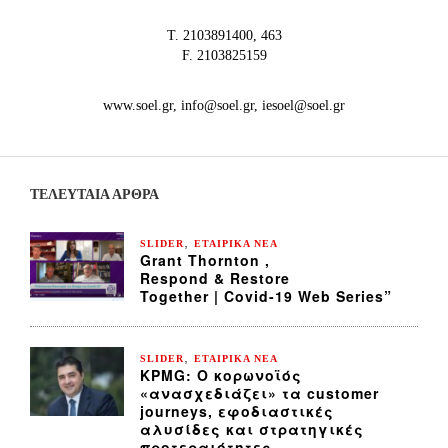
Τ. 2103891400, 463
F. 2103825159
www.soel.gr, info@soel.gr, iesoel@soel.gr
ΤΕΛΕΥΤΑΙΑ ΆΡΘΡΑ
,
SLIDER
ΕΤΑΙΡΙΚΑ ΝΕΑ
Grant Thornton ,
Respond & Restore
Together | Covid-19 Web Series”
,
SLIDER
ΕΤΑΙΡΙΚΑ ΝΕΑ
KPMG: Ο κορωνοϊός
«ανασχεδιάζει» τα customer
journeys, εφοδιαστικές
αλυσίδες και στρατηγικές
προτεραιότητες