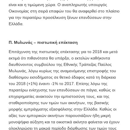
είναι και η τιμώμενη χώρα. Ο αναπληρωτής υπουργός
Οικονομίας στη σειρά επαφών του θα αναφερθεί στο πλαίσιο
για την περαιτέρω προσέλκυση ξένων επενδύσεων στην
Ελλάδα.
Π. Μυλωνάς – πιστωτική επέκταση
Επιτάχυνση της πιστωτικής επέκτασης για το 2018 και μετά
εκτιμά ότι πιθανότατα θα υπάρξει, ο εκτελών καθήκοντα
διευθύνοντος συμβούλου της Εθνικής Τράπεζας Παύλος
Μυλωνάς, λόγω κυρίως της αναμενόμενης επιστροφής του
διαθέσιμου εισοδήματος σε θετικό έδαφος κατά τη διάρκεια
του 2018 (+1%) έναντι -1% το 2017. Επίσης λόγω της
περαιτέρω ενίσχυσης των επενδύσεων σε πάγια, καθώς οι
επιχειρηματίες ανακτούν την εμπιστοσύνη τους, και της
σταθεροποίησης των τιμών των ακινήτων, της βασικής
μορφής εμπράγματης εξασφάλισης στην Ελλάδα. Καθώς οι
αξίες των εμπορικών ακινήτων παρουσιάζουν ήδη μικρή
μονοψήφια αύξηση και τα οικιστικά ακίνητα φαίνεται να έχουν
ολοκληρώσει τη μακρά περίοδο διόρθωσης των τιμών τους