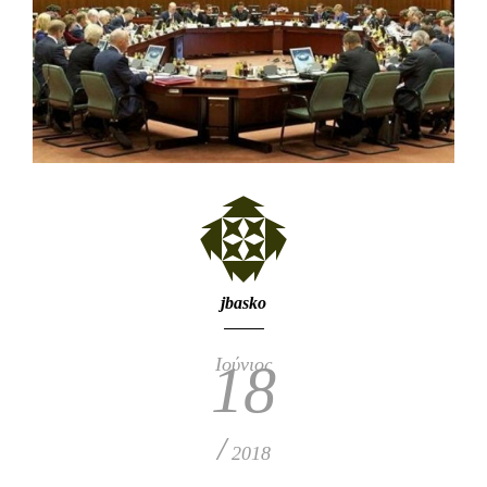
jbasko
Ιούνιος
18
/
2018