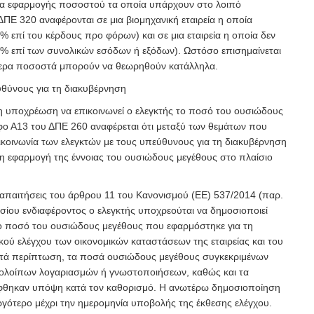
τα εφαρμογής ποσοστού τα οποία υπάρχουν στο λοιπό
ΔΠΕ 320 αναφέρονται σε μια βιομηχανική εταιρεία η οποία
 επί του κέρδους προ φόρων) και σε μια εταιρεία η οποία δεν
% επί των συνολικών εσόδων ή εξόδων). Ωστόσο επισημαίνεται
τερα ποσοστά μπορούν να θεωρηθούν κατάλληλα.
υθύνους για τη διακυβέρνηση
η υποχρέωση να επικοινωνεί ο ελεγκτής το ποσό του ουσιώδους
ο Α13 του ΔΠΕ 260 αναφέρεται ότι μεταξύ των θεμάτων που
ικοινωνία των ελεγκτών με τους υπεύθυνους για τη διακυβέρνηση
 η εφαρμογή της έννοιας του ουσιώδους μεγέθους στο πλαίσιο
απαιτήσεις του άρθρου 11 του Κανονισμού (ΕΕ) 537/2014 (παρ.
ημοσίου ενδιαφέροντος ο ελεγκτής υποχρεούται να δημοσιοποιεί
το ποσό του ουσιώδους μεγέθους που εφαρμόστηκε για τη
κού ελέγχου των οικονομικών καταστάσεων της εταιρείας και του
ατά περίπτωση, τα ποσά ουσιώδους μεγέθους συγκεκριμένων
ολοίπων λογαριασμών ή γνωστοποιήσεων, καθώς και τα
ήφθηκαν υπόψη κατά τον καθορισμό.
Η ανωτέρω δημοσιοποίηση
αργότερο μέχρι την ημερομηνία υποβολής της έκθεσης ελέγχου.