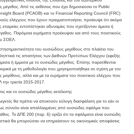
επαγγελματικές ενώσεις της Ελλάδας και του εξωτερικού
ς μέγεθος. Από τις εκθέσεις που έχει δημοσιεύσει το Public
sight Board (PCAOB) και το Financial Reporting Council (FRC)
ικούς ελέγχους που έχουν πραγματοποιήσει, προέκυψε ότι ακόμα
ές εταιρείες εντοπίστηκαν αδυναμίες που σχετίζονταν άμεσα ή
έγεθος. Παρόμοια ευρήματα προέκυψαν και από τους ποιοτικούς
ου ΣΟΕΛ.
 στησημαντικότητα του ουσιώδους μεγέθους στο πλαίσιο του
ιληπτικά τις απαιτήσεις των Διεθνών Προτύπων Ελέγχου (εφεξής
άμεσα ή έμμεσα με το ουσιώδες μέγεθος. Επίσης παρατίθενται
φορικά με τη μεθοδολογία που χρησιμοποιήθηκε σε σχέση με τον
 μεγέθους, αλλά και με τα ευρήματα του ποιοτικού ελέγχου που
την τριετία 2015-2017.
εθος και το ουσιώδες μέγεθος εκτέλεσης
εγκτές θα πρέπει να αποκτούν εύλογη διασφάλιση για το εάν οι
 ως σύνολο είναι απαλλαγμένες από ουσιώδες σφάλμα που
λάθος. Το ΔΠΕ 200 (παρ. 6) ορίζει ότι τα σφάλματα είναι ουσιώδη
στικά θα μπορούσαν να επηρεάσουν τις οικονομικές αποφάσεις