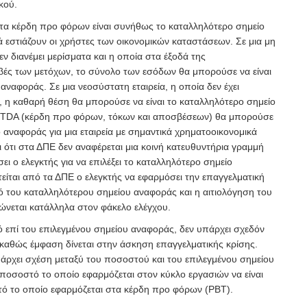
κού.
α τα κέρδη προ φόρων είναι συνήθως το καταλληλότερο σημείο
 εστιάζουν οι χρήστες των οικονομικών καταστάσεων. Σε μια μη
εν διανέμει μερίσματα και η οποία στα έξοδά της
ιβές των μετόχων, το σύνολο των εσόδων θα μπορούσε να είναι
αναφοράς. Σε μια νεοσύστατη εταιρεία, η οποία δεν έχει
, η καθαρή θέση θα μπορούσε να είναι το καταλληλότερο σημείο
ITDA (κέρδη προ φόρων, τόκων και αποσβέσεων) θα μπορούσε
ο αναφοράς για μια εταιρεία με σημαντικά χρηματοοικονομικά
 ότι στα ΔΠΕ δεν αναφέρεται μια κοινή κατευθυντήρια γραμμή
ι ο ελεγκτής για να επιλέξει το καταλληλότερο σημείο
είται από τα ΔΠΕ ο ελεγκτής να εφαρμόσει την επαγγελματική
ό του καταλληλότερου σημείου αναφοράς και η αιτιολόγηση του
ιώνεται κατάλληλα στον φάκελο ελέγχου.
ό επί του επιλεγμένου σημείου αναφοράς, δεν υπάρχει σχεδόν
καθώς έμφαση δίνεται στην άσκηση επαγγελματικής κρίσης.
πάρχει σχέση μεταξύ του ποσοστού και του επιλεγμένου σημείου
 ποσοστό το οποίο εφαρμόζεται στον κύκλο εργασιών να είναι
ό το οποίο εφαρμόζεται στα κέρδη προ φόρων (PBT).