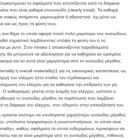
συγκεντρώνει τα σφάλματα που εντοπίζονται κατά τη διάρκεια
είνα που είναι καθαρά επουσιώδη (clearly trivial). Τα καθαρά
αι σαφώς ασήμαντα, μεμονωμένα ή αθροιστικά
, όχι μόνο ως
λά και ως προς τη φύση τους.
ς ένα θέμα το οποίο αφορά ποσό πολύ μικρότερο του ουσιώδους
ηθεί σημαντικό λαμβάνοντας υπόψη τη φύση του ή τις
ται με αυτό. Στον πίνακα 1 απεικονίζονται παραδείγματα
ής θα μπορούσε να αξιολογήσει για να καθορίσει αν ορισμένα
ακόμα και αν αυτά είναι χαμηλότερα από το ουσιώδες μέγεθος.
iality ή overall materiality)
1
για τις οικονομικές καταστάσεις ως
αρχή του ελέγχου (στο στάδιο του σχεδιασμού) και
οκλήρωση του ελέγχου για να καθορίσει την επίδραση των μη
Ο καθορισμός γίνεται στην έναρξη του ελέγχου, ωστόσο ο
ναθεωρεί το ουσιώδες μέγεθος σε περίπτωση που λαμβάνει
 τη διάρκεια του ελέγχου, που οδηγούν στην επανεξέτασή του.
ς κρίνεται σκόπιμο να υπολογιστεί χαμηλότερο ουσιώδες μέγεθος
ών, υπόλοιπα λογαριασμών ή γνωστοποιήσεων, το οποίο είναι
eriality», καθώς σφάλματα τα οποία ενδεχομένως προκύψουν σε
έστω και αν είναι μικρότερα από το ουσιώδες μέγεθος
, πιθανώς