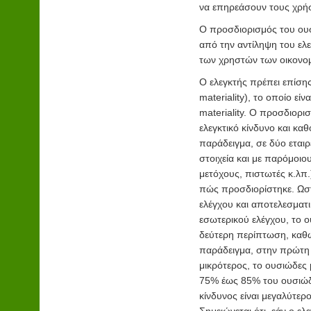
να επηρεάσουν τους χρή
Ο προσδιορισμός του ουσι
από την αντίληψη του ελ
των χρηστών των οικονο
Ο ελεγκτής πρέπει επίση
materiality), το οποίο εί
materiality. Ο προσδιορ
ελεγκτικό κίνδυνο και καθ
παράδειγμα, σε δύο εται
στοιχεία και με παρόμοι
μετόχους, πιστωτές κ.λπ.
πώς προσδιορίστηκε. Ωστ
ελέγχου και αποτελεσματι
εσωτερικού ελέγχου, το ο
δεύτερη περίπτωση, καθώς
παράδειγμα, στην πρώτη ε
μικρότερος, το ουσιώδες
75% έως 85% του ουσιώδου
κίνδυνος είναι μεγαλύτε