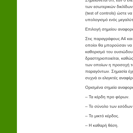
Σημειώνεται ότι, εάν ο ε
των εσωτερικών δικλίδων τ
(test of controls) ώστε 
υπολογισμό ενός μεγαλύτ
Επιλογή σημείου αναφορά
Στις παραγράφους Α4 και
οποίοι θα μπορούσαν να 
καθορισμό του ουσιώδους
δραστηριοποιείται
, καθώ
των οποίων η προσοχή τω
παραγόντων. Σημασία έχει
συχνά οι ελεγκτές αναφέ
Ορισμένα σημεία αναφορά
– Τα κέρδη προ φόρων.
– Το σύνολο των εσόδων
– Το μικτό κέρδος.
– Η καθαρή θέση.