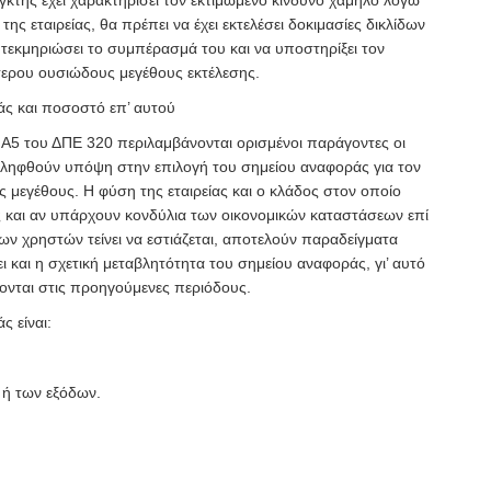
λεγκτής έχει χαρακτηρίσει τον εκτιμώμενο κίνδυνο χαμηλό λόγω
ης εταιρείας, θα πρέπει να έχει εκτελέσει δοκιμασίες δικλίδων
να τεκμηριώσει το συμπέρασμά του και να υποστηρίξει τον
ερου ουσιώδους μεγέθους εκτέλεσης.
ς και ποσοστό επ’ αυτού
 Α5 του ΔΠΕ 320 περιλαμβάνονται ορισμένοι παράγοντες οι
ληφθούν υπόψη στην επιλογή του σημείου αναφοράς για τον
 μεγέθους. Η φύση της εταιρείας και ο κλάδος στον οποίο
ς και αν υπάρχουν κονδύλια των οικονομικών καταστάσεων επί
ν χρηστών τείνει να εστιάζεται, αποτελούν παραδείγματα
 και η σχετική μεταβλητότητα του σημείου αναφοράς, γι’ αυτό
ρονται στις προηγούμενες περιόδους.
ς είναι:
 ή των εξόδων.