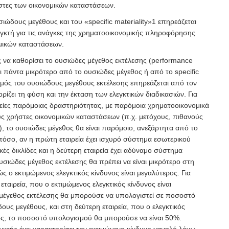
στες των οικονομικών καταστάσεων.
ώδους μεγέθους και του «specific materiality»
1
επηρεάζεται
εγκτή για τις ανάγκες της χρηματοοικονομικής πληροφόρησης
μικών καταστάσεων.
ς να καθορίσει το ουσιώδες μέγεθος εκτέλεσης (performance
ναι πάντα μικρότερο από το ουσιώδες μέγεθος ή από το specific
ισμός του ουσιώδους μεγέθους εκτέλεσης επηρεάζεται από τον
ορίζει τη φύση και την έκταση των ελεγκτικών διαδικασιών. Για
ρείες παρόμοιας δραστηριότητας, με παρόμοια χρηματοοικονομικά
ους χρήστες οικονομικών καταστάσεων (π.χ. μετόχους, πιθανούς
), το ουσιώδες μέγεθος θα είναι παρόμοιο,
ανεξάρτητα από το
όσο, αν η πρώτη εταιρεία έχει ισχυρό σύστημα εσωτερικού
κές δικλίδες και η δεύτερη εταιρεία έχει αδύναμο σύστημα
υσιώδες μέγεθος εκτέλεσης θα πρέπει να είναι μικρότερο στη
 ο εκτιμώμενος ελεγκτικός κίνδυνος είναι μεγαλύτερος. Για
ταιρεία, που ο εκτιμώμενος ελεγκτικός κίνδυνος είναι
 μέγεθος εκτέλεσης θα μπορούσε να υπολογιστεί σε ποσοστό
ς μεγέθους, και στη δεύτερη εταιρεία, που ο ελεγκτικός
ρος, το ποσοστό υπολογισμού θα μπορούσε να είναι 50%.