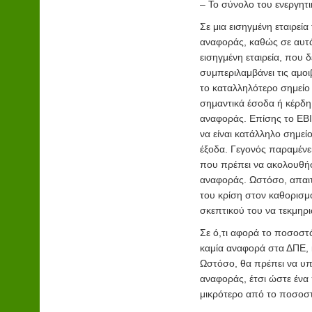
– Το σύνολο του ενεργητι
Σε μια εισηγμένη εταιρεί
αναφοράς, καθώς σε αυτά
εισηγμένη εταιρεία
, που δ
συμπεριλαμβάνει τις αμο
το καταλληλότερο σημείο 
σημαντικά έσοδα ή κέρδη
αναφοράς. Επίσης τo EB
να είναι κατάλληλο σημεί
έξοδα. Γεγονός παραμένει
που πρέπει να ακολουθήσε
αναφοράς. Ωστόσο, απαιτ
του κρίση στον καθορισμ
σκεπτικού του να τεκμηρ
Σε ό,τι αφορά το ποσοστ
καμία αναφορά στα ΔΠΕ, 
Ωστόσο
, θα πρέπει να υ
αναφοράς, έτσι ώστε ένα
μικρότερο από το ποσοστ