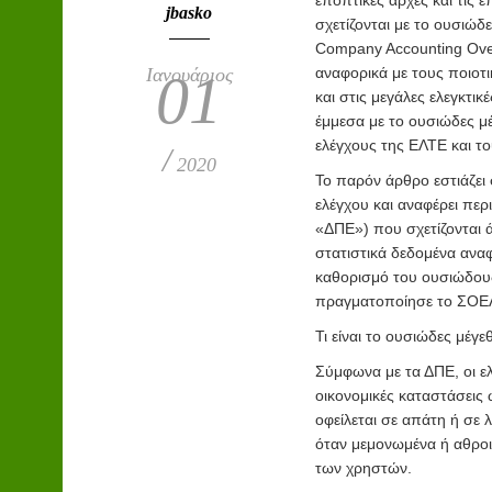
εποπτικές αρχές και τις 
jbasko
σχετίζονται με το ουσιώδε
Company Accounting
Over
Ιανουάριος
αναφορικά με τους ποιοτ
01
και στις μεγάλες ελεγκτικ
έμμεσα με το ουσιώδες μ
ελέγχους της ΕΛΤΕ και τ
/
2020
Το παρόν άρθρο εστιάζει
ελέγχου και αναφέρει περ
«ΔΠΕ») που σχετίζονται 
στατιστικά δεδομένα ανα
καθορισμό του ουσιώδους
πραγματοποίησε το
ΣΟΕΛ 
Τι είναι το ουσιώδες μέγ
Σύμφωνα με τα ΔΠΕ, οι ελ
οικονομικές καταστάσεις
οφείλεται σε απάτη ή σε 
όταν μεμονωμένα ή αθροι
των χρηστών.