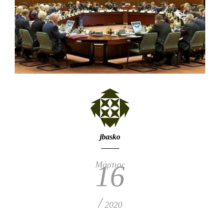
jbasko
Μάρτιος
16
/
2020