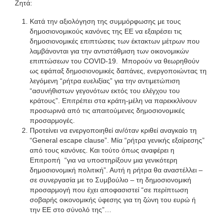
Ζητά:
Κατά την αξιολόγηση της συμμόρφωσης με τους
δημοσιονομικούς κανόνες της ΕΕ να εξαιρέσει τις
δημοσιονομικές επιπτώσεις των έκτακτων μέτρων που
λαμβάνονται για την αντιστάθμιση των οικονομικών
επιπτώσεων του COVID-19. Μπορούν να θεωρηθούν
ως εφάπαξ δημοσιονομικές δαπάνες, ενεργοποιώντας τη
λεγόμενη “ρήτρα ευελιξίας” για την αντιμετώπιση
“ασυνήθιστων γεγονότων εκτός του ελέγχου του
κράτους”. Επιτρέπει στα κράτη-μέλη να παρεκκλίνουν
προσωρινά από τις απαιτούμενες δημοσιονομικές
προσαρμογές.
Προτείνει να ενεργοποιηθεί αν/όταν κριθεί αναγκαίο τη
“General escape clause”. Μία “ρήτρα γενικής εξαίρεσης”
από τους κανόνες. Και τούτο όπως αναφέρει η
Επιτροπή “για να υποστηρίξουν μια γενικότερη
δημοσιονομική πολιτική”. Αυτή η ρήτρα θα αναστέλλει –
σε συνεργασία με το Συμβούλιο – τη δημοσιονομική
προσαρμογή που έχει αποφασιστεί “σε περίπτωση
σοβαρής οικονομικής ύφεσης για τη ζώνη του ευρώ ή
την ΕΕ στο σύνολό της”…