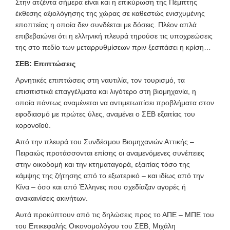
Στην ατζέντα σήμερα είναι και η επικύρωση της Πέμπτης
έκθεσης αξιολόγησης της χώρας σε καθεστώς ενισχυμένης
εποπτείας η οποία δεν συνδέεται με δόσεις. Πλέον απλά
επιβεβαιώνει ότι η ελληνική πλευρά τηρούσε τις υποχρεώσεις
της στο πεδίο των μεταρρυθμίσεων πριν ξεσπάσει η κρίση…
ΣΕΒ
:
Επιπτώσεις
Αρνητικές επιπτώσεις στη ναυτιλία, τον τουρισμό, τα
επισιτιστικά επαγγέλματα και λιγότερο στη βιομηχανία, η
οποία πάντως αναμένεται να αντιμετωπίσει προβλήματα στον
εφοδιασμό με πρώτες ύλες, αναμένει ο ΣΕΒ εξαιτίας του
κορονοϊού.
Από την πλευρά του Συνδέσμου Βιομηχανιών Αττικής –
Πειραιώς προτάσσονται επίσης οι αναμενόμενες συνέπειες
στην οικοδομή και την κτηματαγορά, εξαιτίας τόσο της
κάμψης της ζήτησης από το εξωτερικό – και ιδίως από την
Κίνα – όσο και από Έλληνες που σχεδίαζαν αγορές ή
ανακαινίσεις ακινήτων.
Αυτά προκύπτουν από τις δηλώσεις προς το ΑΠΕ – ΜΠΕ του
του Επικεφαλής Οικονομολόγου του ΣΕΒ, Μιχάλη