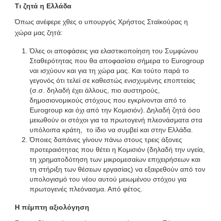
Τι ζητά η Ελλάδα
Όπως ανέφερε χθες ο υπουργός Χρήστος Σταϊκούρας η
χώρα μας ζητά:
Όλες οι αποφάσεις για ελαστικοποίηση του Συμφώνου
Σταθερότητας που θα αποφασίσει σήμερα το Eurogroup
ναι ισχύουν και για τη χώρα μας. Και τούτο παρά το
γεγονός ότι τελεί σε καθεστώς ενισχυμένης εποπτείας
(σ.σ. δηλαδή έχει άλλους, πιο αυστηρούς,
δημοσιονομικούς στόχους που εγκρίνονται από το
Eurogroup και όχι από την Κομισιόν). Δηλαδή ζητά όσο
μειωθούν οι στόχοι για τα πρωτογενή πλεονάσματα στα
υπόλοιπα κράτη, το ίδιο να συμβεί και στην Ελλάδα.
Όποιες δαπάνες γίνουν πάνω στους τρεις άξονες
προτεραιότητας που θέτει η Κομισιόν (δηλαδή την υγεία,
τη χρηματοδότηση των μικρομεσαίων επιχειρήσεων και
τη στήριξη των θέσεων εργασίας) να εξαιρεθούν από τον
υπολογισμό του νέου αυτού μειωμένου στόχου για
πρωτογενές πλεόνασμα. Από φέτος.
Η πέμπτη αξιολόγηση