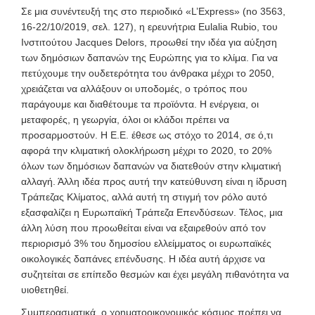
Σε μια συνέντευξή της στο περιοδικό «L’Express» (no 3563,
16-22/10/2019, σελ. 127), η ερευνήτρια Eulalia Rubio, του
Ινστιτούτου Jacques Delors, προωθεί την ιδέα για αύξηση
των δημόσιων δαπανών της Ευρώπης για το κλίμα. Για να
πετύχουμε την ουδετερότητα του άνθρακα μέχρι το 2050,
χρειάζεται να αλλάξουν οι υποδομές, ο τρόπος που
παράγουμε και διαθέτουμε τα προϊόντα
. Η ενέργεια, οι
μεταφορές, η γεωργία, όλοι οι κλάδοι πρέπει να
προσαρμοστούν. Η Ε.Ε. έθεσε ως στόχο το 2014, σε ό,τι
αφορά την κλιματική ολοκλήρωση μέχρι το 2020, το 20%
όλων των δημόσιων δαπανών να διατεθούν στην κλιματική
αλλαγή. Άλλη ιδέα προς αυτή την κατεύθυνση είναι η ίδρυση
Τράπεζας Κλίματος, αλλά αυτή τη στιγμή τον ρόλο αυτό
εξασφαλίζει η Ευρωπαϊκή Τράπεζα Επενδύσεων. Τέλος, μια
άλλη λύση που προωθείται είναι να εξαιρεθούν από τον
περιορισμό 3% του δημοσίου ελλείμματος οι ευρωπαϊκές
οικολογικές δαπάνες επένδυσης. Η ιδέα αυτή άρχισε να
συζητείται σε επίπεδο θεσμών και έχει μεγάλη πιθανότητα να
υιοθετηθεί.
Συμπερασματικά, ο χρηματοοικονομικός κόσμος πρέπει να