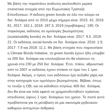
Με βάση την παραπάνω ανάλυση ακολουθούν μερικά
στατιστικά στοιχεία από την Ευρωπαϊκή Τράπεζα
Επενδύσεων. Η έκδοση green bonds σε όλο τον κόσμο σε
δισ. δολάρια από το 2015 μέχρι σήμερα είναι: 2015: 42, 2016:
81, 2017: 162,1, 2018: 187,3, 2019 (προβλέψεις): 190. Οι
παγκόσμιες εκδόσεις σε ομολογίες βιωσιμότητας
(sustainability bonds) σε δισ. δολάρια είναι: 2017: 9,5, 2018:
21. Οι εκδόσεις social bonds σε δισ. δολάρια είναι: 2016: 1,9,
2017: 7,9 και 2018: 11,1. Με βάση στοιχεία που παρουσίασε
η Climate
Bonds Initiative, τα green bonds έχουν ήδη υπερβεί
τα 200 δισ. δολάρια και υπολογίζεται ότι θα κλείσουν τη
χρονιά στα 230 με 250 δισ. δολάρια. Έτσι, πλέον, αθροιστικά
από το 2007 οι εκδόσεις έχουν σπάσει το όριο του 1 τρισ.
δολάρια. Ακόμη, ο όγκος των εκδόσεων έχει αυξηθεί χάρη και
στην κατηγορία των ομολόγων βιωσιμότητας. Βέβαια, όπως
το τονίζει η CBI,
και να εκδοθούν ετησίως 400 δισ. δολάρια,
δεν θα είναι και πάλι εφικτό να χρηματοδοτηθούν πράσινες
επενδύσεις ύψους 1 τρισ. δολαρίων τον χρόνο. Το ποσό αυτό
προβλέπεται για τη μετάβαση σε μια οικονομία μηδενικών
καθαρών εκπομπών άνθρακα.