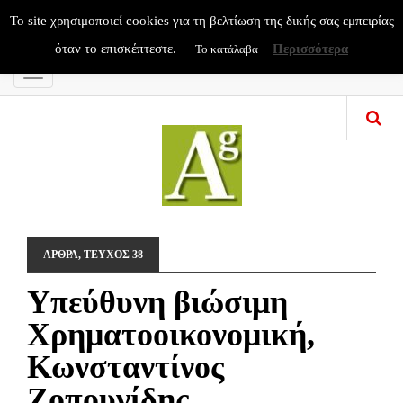
To site χρησιμοποιεί cookies για τη βελτίωση της δικής σας εμπειρίας
όταν το επισκέπτεστε.
Περισσότερα
Το κατάλαβα
Menu
ΑΡΘΡΑ
,
ΤΕΥΧΟΣ 38
Υπεύθυνη βιώσιμη
Χρηματοοικονομική,
Κωνσταντίνος
Ζοπουνίδης