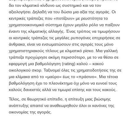
δει τον κλιματικό κίνδυνο ως συστημικό και να τον
αξιολογήσει. Δηλαδή να του δώσει μια αξία της αγοράς. Οι
κεντρικές τράπεζες που «ποτίζουν» με ρευστότητα το
χρηματοοικονομικό σύστημα έχουν μεγάλο ρόλο να παίξουν
έναντι της κλιματικής αλλαγής. Ένας τρόπος να τιμωρήσουν
οι κεντρικές τράπεζες τις μεγάλες ρυπογόνες επιχειρήσεις σε
άνθρακα, είναι να ενσωματώσουν στις αγορές τους μόνο
χρηματιστηριακούς τίτλους με κλιματικό ρίσκο. Μια γαλλική
τράπεζα προχώρησε ακόμη περισσότερο, με το να θέσει σε
εφαρμογή μια βαθμολόγηση (rating) καλού – κακού
οικολογικού σκορ. Ταξινομεί όλες τις χρηματοδοτήσεις της σε
μια κλίμακα από το «μαύρο» έως το «πράσινο». Μια τέτοια
βαθμολόγηση έχει το πλεονέκτημα όχι μόνο να ευνοεί τους
καλούς δανειστές αλλά να τιμωρεί επίσης και τους κακούς.
Τέλος, σε θεωρητικό επίπεδο, η επίτευξη μιας βιώσιμης
ανάπτυξης απαιτεί να αναθεωρηθούν όλοι οι κανόνες της
οικονομίας της αγοράς.