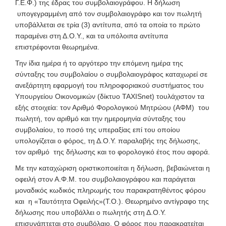
Γ.Ε.Φ.) της έδρας του συμβολαιογράφου. Η δήλωση
υπογεγραμμένη από τον συμβολαιογράφο και τον πωλητή
υποβάλλεται σε τρία (3) αντίτυπα, από τα οποία το πρώτο
παραμένει στη Δ.Ο.Υ., και τα υπόλοιπα αντίτυπα
επιστρέφονται θεωρημένα.
Την ίδια ημέρα ή το αργότερο την επόμενη ημέρα της
σύνταξης του συμβολαίου ο συμβολαιογράφος καταχωρεί σε
ανεξάρτητη εφαρμογή του πληροφοριακού συστήματος του
Υπουργείου Οικονομικών (δίκτυο TAXISnet) τουλάχιστον τα
εξής στοιχεία: τον Αριθμό Φορολογικού Μητρώου (ΑΦΜ) του
πωλητή, τον αριθμό και την ημερομηνία σύνταξης του
συμβολαίου, το ποσό της υπεραξίας επί του οποίου
υπολογίζεται ο φόρος, τη Δ.Ο.Υ. παραλαβής της δήλωσης,
τον αριθμό της δήλωσης και το φορολογικό έτος που αφορά.
Με την καταχώριση οριστικοποιείται η δήλωση, βεβαιώνεται η
οφειλή στον Α.Φ.Μ. του συμβολαιογράφου και παράγεται
μοναδικός κωδικός πληρωμής του παρακρατηθέντος φόρου
και η «Ταυτότητα Οφειλής»(Τ.Ο.). Θεωρημένο αντίγραφο της
δήλωσης που υποβάλλει ο πωλητής στη Δ.Ο.Υ.
επισυνάπτεται στο συμβόλαιο. Ο φόρος που παρακρατείται