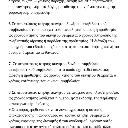
δωρεάς εν ζωή – γονικής παροχής, ακόμη και στις περιπτώσεις
που συνέτρεχε νόμιμος λόγος μετάθεσης του χρόνου γένεσης της
φορολογικής υποχρέωσης.
6.
Σε περιπτώσεις κτήσης ακινήτου δυνάμει μεταβιβαστικού
συμβολαίου στο οποίο έχει τεθεί αναβλητική αίρεση ή προθεσμία,
ως χρόνος κτήσης του ακινήτου θεωρείται ο χρόνος πλήρωσης της
αναβλητικής αίρεσης ή παρόδου της προθεσμίας. Η διάταξη του
προηγούμενου εδαφίου ισχύει και στις περίπτωση κτήσης ακινήτου
δυνάμει δωρεάς αιτία θανάτου.
7.
Σε περιπτώσεις κτήσης ακινήτου δυνάμει συμβολαίου
μεταβιβαστικού συμβολαίου, στο οποίο έχει τεθεί διαλυτική
αίρεση ή προθεσμία, ως χρόνος κτήσης του ακινήτου θεωρείται ο
χρόνος κατάρτισης του οικείου συμβολαίου.
8.
Σε περιπτώσεις κτήσης ακινήτου με αναγκαστικό πλειστηριασμό,
ως χρόνος κτήσης λογίζεται η ημερομηνία έκδοσης της περίληψης
κατακυρωτικής έκθεσης.
9.
Στα παραχωρηθέντα ακίνητα λόγω αγροτικής ή αστικής
αποκατάστασης ή αναδασμού, ως χρόνος κτήσης θεωρείται ο
χρόνος κύρωσης της διανομής ή του αναδασμού, εφόσον αυτός
αναγράφεται στον σχετικό τίτλο κυριότητας, και σε κάθε άλλη