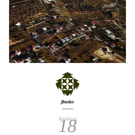
jbasko
Απρίλιος
18