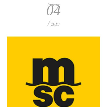
Ιούνιος
04
/
2019