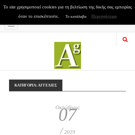
To site χρησιμοποιεί cookies για τη βελτίωση της δικής σας εμπειρίας
όταν το επισκέπτεστε.
Περισσότερα
Το κατάλαβα
Menu
ΚΑΤΗΓΟΡΊΑ:
ΑΓΓΕΛΙΕΣ
Οκτώβριος
07
/
2019