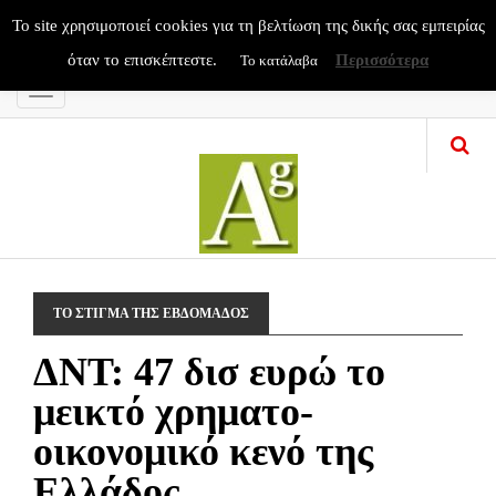
To site χρησιμοποιεί cookies για τη βελτίωση της δικής σας εμπειρίας
όταν το επισκέπτεστε.
Περισσότερα
Το κατάλαβα
Menu
ΤΟ ΣΤΙΓΜΑ ΤΗΣ ΕΒΔΟΜΑΔΟΣ
ΔΝΤ: 47 δισ ευρώ το
μεικτό χρηματο-
οικονομικό κενό της
Ελλάδος