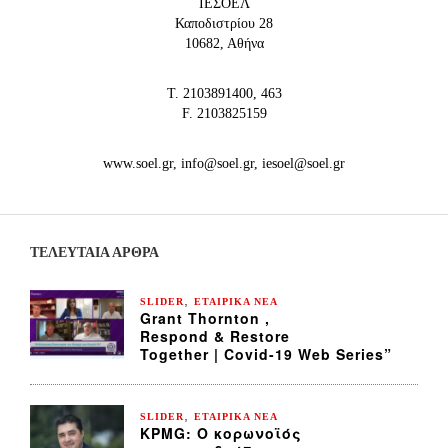
IEΣΟΕΛ
Καποδιστρίου 28
10682, Αθήνα
Τ. 2103891400, 463
F. 2103825159
www.soel.gr, info@soel.gr, iesoel@soel.gr
ΤΕΛΕΥΤΑΙΑ ΆΡΘΡΑ
,
SLIDER
ΕΤΑΙΡΙΚΑ ΝΕΑ
Grant Thornton ,
Respond & Restore
Together | Covid-19 Web Series”
,
SLIDER
ΕΤΑΙΡΙΚΑ ΝΕΑ
KPMG: Ο κορωνοϊός