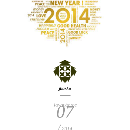
jbasko
Ιανουάριος
07
/
2014