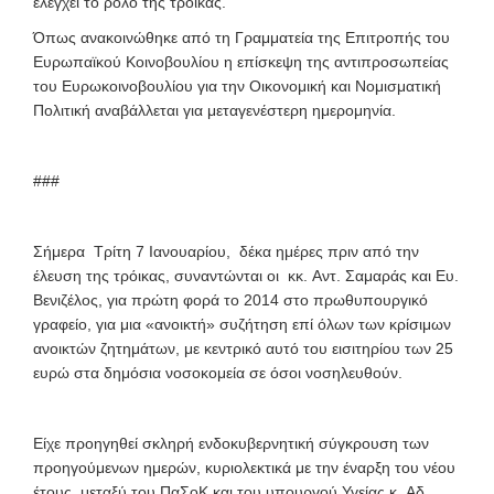
ελέγχει το ρόλο της τρόικας.
Όπως ανακοινώθηκε από τη Γραμματεία της Επιτροπής του
Ευρωπαϊκού Κοινοβουλίου η επίσκεψη της αντιπροσωπείας
του Ευρωκοινοβουλίου για την Οικονομική και Νομισματική
Πολιτική αναβάλλεται για μεταγενέστερη ημερομηνία.
###
Σήμερα Τρίτη 7 Ιανουαρίου, δέκα ημέρες πριν από την
έλευση της τρόικας, συναντώνται οι κκ. Αντ. Σαμαράς και Ευ.
Βενιζέλος, για πρώτη φορά το 2014 στο πρωθυπουργικό
γραφείο, για μια «ανοικτή» συζήτηση επί όλων των κρίσιμων
ανοικτών ζητημάτων, με κεντρικό αυτό του εισιτηρίου των 25
ευρώ στα δημόσια νοσοκομεία σε όσοι νοσηλευθούν.
Είχε προηγηθεί σκληρή ενδοκυβερνητική σύγκρουση των
προηγούμενων ημερών, κυριολεκτικά με την έναρξη του νέου
έτους, μεταξύ του ΠαΣοΚ και του υπουργού Υγείας κ. Αδ.