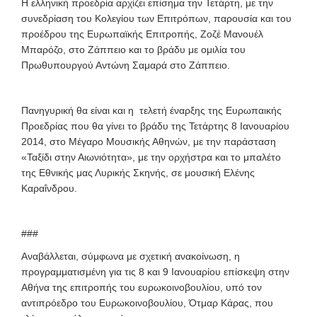
Η ελληνική προεδρία αρχίζει επίσημα την Τετάρτη, με την
συνεδρίαση του Κολεγίου των Επιτρόπων, παρουσία και του
προέδρου της Ευρωπαϊκής Επιτροπής, Ζοζέ Μανουέλ
Μπαρόζο, στο Ζάππειο και το βράδυ με ομιλία του
Πρωθυπουργού Αντώνη Σαμαρά στο Ζάππειο.
Πανηγυρική θα είναι και η τελετή έναρξης της Ευρωπαικής
Προεδρίας που θα γίνει το βράδυ της Τετάρτης 8 Ιανουαρίου
2014, στο Μέγαρο Μουσικής Αθηνών, με την παράσταση
«Ταξίδι στην Αιωνιότητα», με την ορχήστρα και το μπαλέτο
της Εθνικής μας Λυρικής Σκηνής, σε μουσική Ελένης
Καραΐνδρου.
###
Αναβάλλεται, σύμφωνα με σχετική ανακοίνωση, η
προγραμματισμένη για τις 8 και 9 Ιανουαρίου επίσκεψη στην
Αθήνα της επιτροπής του ευρωκοινοβουλίου, υπό τον
αντιπρόεδρο του Ευρωκοινοβουλίου, Ότμαρ Κάρας, που