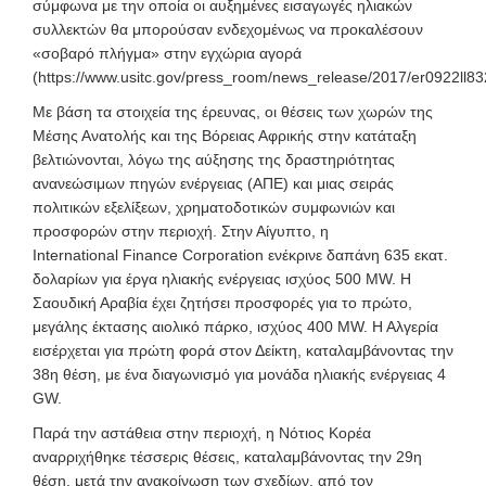
σύμφωνα με την οποία οι αυξημένες εισαγωγές ηλιακών
συλλεκτών θα μπορούσαν ενδεχομένως να προκαλέσουν
«σοβαρό πλήγμα» στην εγχώρια αγορά
(https://www.usitc.gov/press_room/news_release/2017/er0922ll83
Με βάση τα στοιχεία της έρευνας, οι θέσεις των χωρών της
Μέσης Ανατολής και της Βόρειας Αφρικής στην κατάταξη
βελτιώνονται, λόγω της αύξησης της δραστηριότητας
ανανεώσιμων πηγών ενέργειας (ΑΠΕ) και μιας σειράς
πολιτικών εξελίξεων, χρηματοδοτικών συμφωνιών και
προσφορών στην περιοχή. Στην Αίγυπτο, η
International Finance Corporation ενέκρινε δαπάνη 635 εκατ.
δολαρίων για έργα ηλιακής ενέργειας ισχύος 500 MW. Η
Σαουδική Αραβία έχει ζητήσει προσφορές για το πρώτο,
μεγάλης έκτασης αιολικό πάρκο, ισχύος 400 MW. Η Αλγερία
εισέρχεται για πρώτη φορά στον Δείκτη, καταλαμβάνοντας την
38η θέση, με ένα διαγωνισμό για μονάδα ηλιακής ενέργειας 4
GW.
Παρά την αστάθεια στην περιοχή, η Νότιος Κορέα
αναρριχήθηκε τέσσερις θέσεις, καταλαμβάνοντας την 29η
θέση, μετά την ανακοίνωση των σχεδίων, από τον