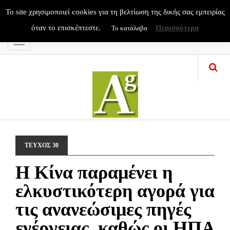
To site χρησιμοποιεί cookies για τη βελτίωση της δικής σας εμπειρίας
όταν το επισκέπτεστε.
Περισσότερα
Το κατάλαβα
Menu
ΤΕΥΧΟΣ 30
Η Κίνα παραμένει η
ελκυστικότερη αγορά για
τις ανανεώσιμες πηγές
ενέργειας, καθώς οι ΗΠΑ