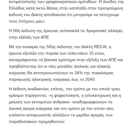
αντιμετώπισης των γραφειοκρατικών εμποδίων. Η άνοδος της
Ελλάδας κατά οκτώ θέσεις στην κατάταξη στην προηγούμενη
έκδοση του Δείκτη αποδεικνύει ότι μπορούμε να πετύχουμε
τους στόχους μας».
Η 50ή έκδοση της έρευνας αντανακλά τις δραματικές αλλαγές
στην εξέλιξη των ΑΠΕ
Με την ευκαιρία της 50ής έκδοσης του Δείκτη RECAI, η
έρευνα εξετάζει την πορεία των τελευταίων 15 ετών,
καταγράφοντας τα βασικά ορόσημα στην εξέλιξη των ΑΠΕ και
προβλέποντας ότι οι νέες μονάδες αιολικής και ηλιακής
ενέργειας θα αντιπροσωπεύουν το 34% της παγκόσμιας
παραγωγής ηλεκτρικής ενέργειας έως το 2040.
Η έκθεση αναδεικνύει, επίσης, τον τρόπο με τον οποίο τρεις
κρίσιμοι παράγοντες –η ψηφιοποίηση, η αποκέντρωση και η
μείωση των εκπομπών άνθρακα– αναδιαμορφώνουν τη
λιανική αγορά ενέργειας και τον τρόπο με τον οποίο νέοι,
ευέλικτοι ανταγωνιστές αλλάζουν το μερίδιο αγοράς των
παραδοσιακών προμηθευτών.