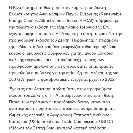
Η Κίνα διατηρεί τη θέση της στην κορυφή του Δείκτη
Ελκυστικότητας Ανανεώσιμων Πηγών Ενέργειας (Renewable
Energy Country Attractiveness Index, RECAI), σύμφωνα με
την τελευταία έκδοση της εξαμηνιαίας έρευνας της ΕΥ,
έχοντας αφήσει πίσω τις ΗΠΑ νωρίτερα αυτή τη χρονιά, στην
προηγούμενη έκδοση του Δείκτη. Παράλληλα, η παραμονή
της Ινδίας στη δεύτερη θέση εμφανίζεται ιδιαίτερα αβέβαιη,
καθώς οι ακυρώσεις συμφωνιών για την αγορά μονάδων
αιολικής ενέργειας και οι κατακόρυφες μειώσεις των
προσφορών τιμολόγησης στις πρόσφατες δημοπρασίες
προκαλούν αμφιβολίες για την επίτευξη του στόχου της για
100 GW ηλιακής φωτοβολταϊκής ενέργειας μέχρι το 2022.
Έχοντας απωλέσει την πρώτη θέση στην προηγούμενη
έκδοση του Δείκτη, οι ΗΠΑ παραμένουν στην τρίτη θέση.
Πέραν των πρόσφατων προεδρικών διαταγμάτων που
ανατρέπουν τις υφιστάμενες πολιτικές αντιμετώπισης της
κλιματικής αλλαγής, η Αμερικανική Επιτροπή Διεθνούς
Εμπορίου (US International Trade Commission, USITC)
εξέδωσε τον Σεπτέμβριο μια προδικαστική απόφαση,