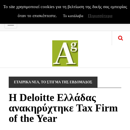
To site χρησιμοποιεί cookies για τη βελτίωση της δικής σας εμπειρίας
όταν το επισκέπτεστε.
Περισσότερα
Το κατάλαβα
Menu
ΕΤΑΙΡΙΚΑ ΝΕΑ
,
ΤΟ ΣΤΙΓΜΑ ΤΗΣ ΕΒΔΟΜΑΔΟΣ
Η Deloitte Ελλάδας
ανακηρύχτηκε Tax Firm
of the Year