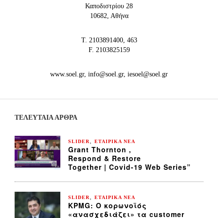
Καποδιστρίου 28
10682, Αθήνα
Τ. 2103891400, 463
F. 2103825159
www.soel.gr, info@soel.gr, iesoel@soel.gr
ΤΕΛΕΥΤΑΙΑ ΆΡΘΡΑ
,
SLIDER
ΕΤΑΙΡΙΚΑ ΝΕΑ
Grant Thornton ,
Respond & Restore
Together | Covid-19 Web Series”
,
SLIDER
ΕΤΑΙΡΙΚΑ ΝΕΑ
KPMG: Ο κορωνοϊός
«ανασχεδιάζει» τα customer