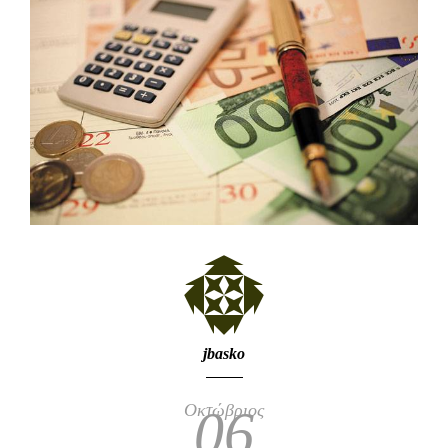
jbasko
Οκτώβριος
06